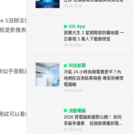
08.08.2026
ne 5沒辦法完全取
iOS App
就是影像表現太過
首爾大生 2 星期開發防曬地圖 一
日暴增 2 萬人下載衝榜首
08.08.2026
科技新聞
像看來似乎是較為銳利
冷氣 24 小時長開電費更平？內
地網民自測結果兩極 專家拆解慳
電邏輯
08.08.2026
流動電腦
這個測試可以看得出
2026 買電腦新趨勢公開！ 如何
享最多優惠 從極致便攜到電...
07.08.2026