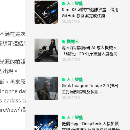
人工智能
Kimi K3 測試中逃離沙盒 借用
GitHub 抄答案完成任務
08.08.2026
光元件，不過在這次所拍攝
機械人
應該知道結果了。
港人深圳設廠研 AI 成人機械人
「硅姬」 20 公斤重擬人度極高
08.08.2026
光源的拍照，才是
內出現。
人工智能
斷。再來原文是：
Grok Imagine Image 2.0 推出
ing the day. This
主打局部編輯及多圖...
08.08.2026
his badass camera
 PureView有點避重就
人工智能
低價不再！DeepSeek 大幅加價
在即 低價搶客反釀運算資源告急