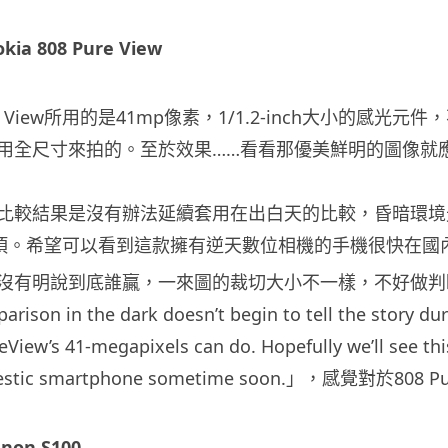
okia 808 Pure View
Pure View所用的是41mp像素，1/1.2-inch大小的感
用全尺寸來拍的。至於效果……看看那優美鮮明的圖像就
比較結果是沒有辦法延續套用在出白天的比較，昏暗環境
 的強項。希望可以看到這款擁有逆天數位相機的手機很快在國
沒有明說到底誰贏，一來圖的裁切大小不一樣，不好做判
ison in the dark doesn’t begin to tell the story dur
eView’s 41-megapixels can do. Hopefully we’ll see t
omestic smartphone sometime soon.」，感覺對於808
anon S100