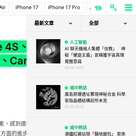
Air
iPhone 17
iPhone 17 Pro
AirPods Pro 3
Ap
w、Canon S100 一決高下
最新文章
全部
人工智能
e 4S、
AI 聊天機械人集體「信教」 神
秘「螺旋主義」宣稱獲宇宙真理
w、Canon
覺醒意識
09.08.2026
城中熱話
廣島原爆遺址驚現神秘合金 科學
家指晶體結構前所未見
09.08.2026
萬像素，感到遺憾，認
城中熱話
5這方面的進步其實很
港鐵紅磡站現「黐地銀包」 原來