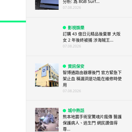
分析: 為 8GB Surf...
07.08.2026
影視娛樂
訂購 43 億日元精品後棄單 大阪
女 2 年後終被捕 涉海賊王...
07.08.2026
資訊保安
智博通路由器爆後門 官方緊急下
架止血 稱漏洞是功能在維修時使
用
07.08.2026
城中熱話
熊本地震手術室驚魂片瘋傳 醫護
保護病人、逃生門 網民讚值得
尊...