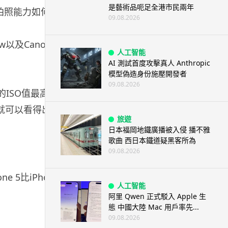
是藝術品呃足全港市民兩年
的拍照能力如何。
09.08.2026
ew以及Canon S100
人工智能
AI 測試首度攻擊真人 Anthropic
模型偽造身份施壓開發者
09.08.2026
的ISO值最高到
明顯就可以看得出來在
旅遊
日本福岡地鐵廣播被入侵 播不雅
歌曲 西日本鐵道疑黑客所為
09.08.2026
 5比iPhone 4S
人工智能
阿里 Qwen 正式駁入 Apple 生
態 中國大陸 Mac 用戶率先...
09.08.2026