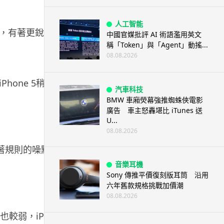
人工智能
實不錯，有著更銳利清晰
中國官媒批評 AI 術語濫用英文
稱「Token」與「Agent」動搖...
08.08.2026
one 5稍微銳利
汽車科技
BMW 車廂熒幕強推蜘蛛俠電影
廣告 車主怒轟堪比 iTunes 送
U...
08.08.2026
過有著規則的噪點形式
音樂耳機
Sony 傳推平價復刻版耳筒 沿用
六年舊款規格挑戰加價潮
08.08.2026
較弱，iPhone 5