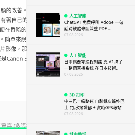
常明顯的改善。如果想
人工智能
還是有著自己的水準
ChatGPT 免費呼叫 Adobe 一句
話跨軟體修圖兼整 PDF ...
便在昏暗的情境拍
07.08.2026
。簡單來說，
照片影像，那你還是
人工智能
Canon S100的
日本偶像零編程知識 靠 AI 搞了
一整個直播系統 在日本技術...
07.08.2026
3D 打印
中三巴士鐵路迷 自製紙皮遙控巴
士 門,水撥識郁 + 實時GPS報站
07.08.2026
有驚喜 (多張相
城中熱話