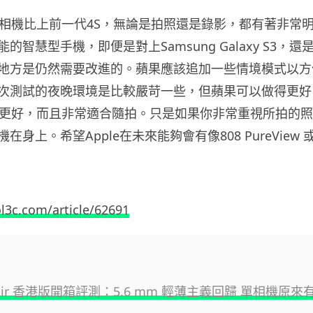
的數位相機比上前一代4S，無論是拍照還是錄影，都有著非
的智慧型手機，即便是對上Samsung Galaxy S3，
地方是仍然需要改進的。蘋果應該追加一些情境模式以方
次測試的夜晚環境是比較嚴苛一些，但蘋果可以做得更好
5比之前更好，而且非常適合隨拍。只是如果你非常重視所拍的
身上。希望Apple在未來能夠會有像808 PureView 或是
l3c.com/article/62691
e Air 香港版開箱評測：5.6 mm 輕薄主義回歸 單相機原來