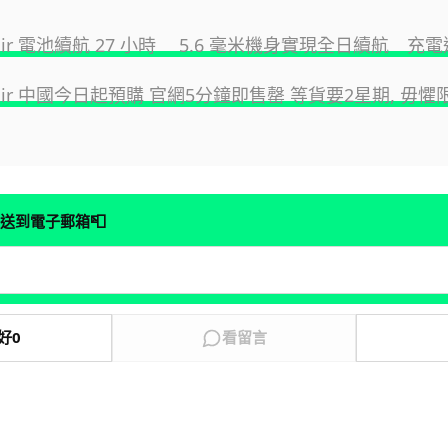
e Air 電池續航 27 小時 5.6 毫米機身實現全日續航 
e Air 中國今日起預購 官網5分鐘即售罄 等貨要2星期, 毋懼限
📮
送到電子郵箱
好
0
看留言