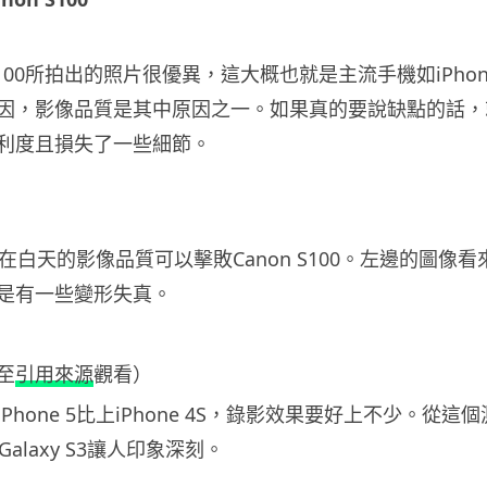
 S100所拍出的照片很優異，這大概也就是主流手機如iPho
因，影像品質是其中原因之一。如果真的要說缺點的話，
利度且損失了一些細節。
e 5在白天的影像品質可以擊敗Canon S100。左邊的圖
是有一些變形失真。
至
引用來源
觀看）
Phone 5比上iPhone 4S，錄影效果要好上不少。從
與Galaxy S3讓人印象深刻。