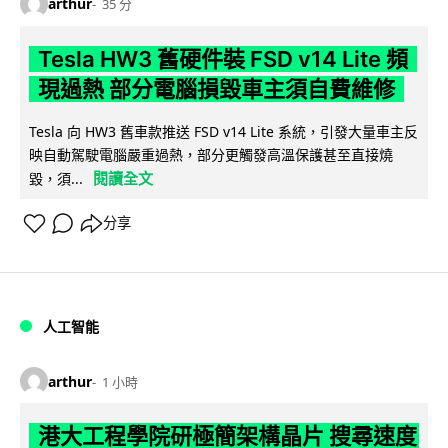
arthur
35 分
Tesla HW3 舊硬件裝 FSD v14 Lite 頻
現過熱 部分電腦損毀車主須自費維修
Tesla 向 HW3 舊車款推送 FSD v14 Lite 系統，引發大量車主反
映自動駕駛電腦嚴重過熱，部分更觸發高溫保護甚至直接燒
閱讀全文
毀，須...
分享
人工智能
arthur
1 小時
港大工程學院研極簡架構晶片 搜尋速度