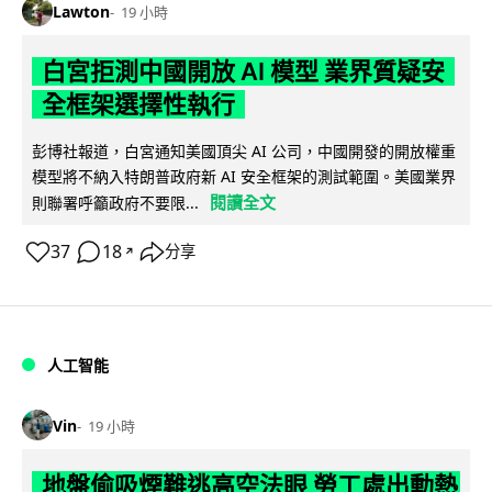
Lawton
19 小時
白宮拒測中國開放 AI 模型 業界質疑安
全框架選擇性執行
彭博社報道，白宮通知美國頂尖 AI 公司，中國開發的開放權重
模型將不納入特朗普政府新 AI 安全框架的測試範圍。美國業界
閱讀全文
則聯署呼籲政府不要限...
37
18
分享
↗
人工智能
Vin
19 小時
地盤偷吸煙難逃高空法眼 勞工處出動熱