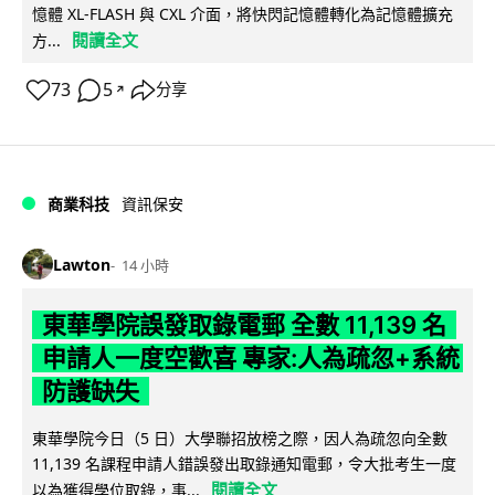
憶體 XL-FLASH 與 CXL 介面，將快閃記憶體轉化為記憶體擴充
閱讀全文
方...
73
5
分享
↗
商業科技
資訊保安
Lawton
14 小時
東華學院誤發取錄電郵 全數 11,139 名
申請人一度空歡喜 專家:人為疏忽+系統
防護缺失
東華學院今日（5 日）大學聯招放榜之際，因人為疏忽向全數
11,139 名課程申請人錯誤發出取錄通知電郵，令大批考生一度
閱讀全文
以為獲得學位取錄，事...