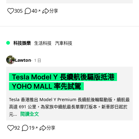
305
40
分享
↗
科技娛樂
生活科技
汽車科技
Lawton
1 日
Tesla Model Y 長續航後驅版抵港
YOHO MALL 率先試駕
Tesla 香港推出 Model Y Premium 長續航後輪驅動版，續航最
高達 691 公里，為家族中續航最長單摩打版本。新車即日起於
閱讀全文
元...
92
19
分享
↗