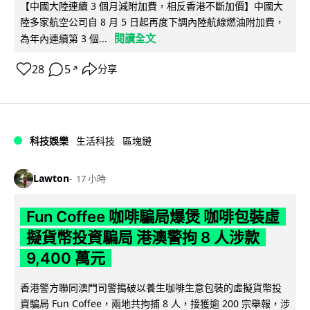
【中國大陸連續 3 個月減附加費，相反香港不斷加價】中國大
陸多家航空公司自 8 月 5 日起再度下調內陸航線燃油附加費，
閱讀全文
為年內連續第 3 個...
28
5
分享
↗
科技娛樂
生活科技
區塊鏈
Lawton
17 小時
Fun Coffee 咖啡騙局爆煲 咖啡包裝虛
擬貨幣投資騙局 港澳警拘 8 人涉款
9,400 萬元
香港警方聯同澳門司警搗破以養生咖啡生意包裝的虛擬貨幣投
資騙局 Fun Coffee，兩地共拘捕 8 人，接獲逾 200 宗舉報，涉