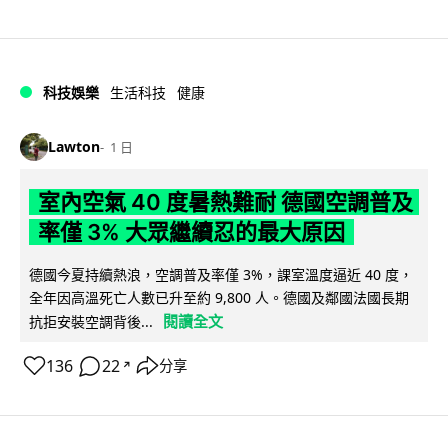
科技娛樂
生活科技
健康
Lawton
1 日
室內空氣 40 度暑熱難耐 德國空調普及
率僅 3% 大眾繼續忍的最大原因
德國今夏持續熱浪，空調普及率僅 3%，課室溫度逼近 40 度，
全年因高溫死亡人數已升至約 9,800 人。德國及鄰國法國長期
閱讀全文
抗拒安裝空調背後...
136
22
分享
↗