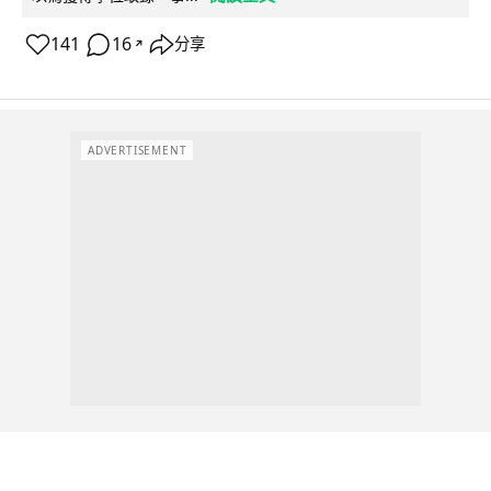
141
16
分享
↗
ADVERTISEMENT