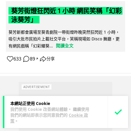
葵芳街燈狂閃近 1 小時 網民笑稱「幻彩
泳葵芳」
葵芳新都會廣場至葵青劇院一帶街燈昨晚突然狂閃近 1 小時，
吸引大批市民拍片上載社交平台，笑稱現場如 Disco 舞廳，更
閱讀全文
有網民戲稱「幻彩耀葵...
633
89
分享
↗
ADVERTISEMENT
本網站正使用 Cookie
我們使用 Cookie 改善網站體驗。 繼續使用
我們的網站即表示您同意我們的
Cookie 政
策
。