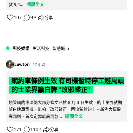
閱讀全文
款 9,4...
107
9
分享
↗
科技娛樂
生活科技
智慧城市
Lawton
17 小時
網約車條例生效 有司機暫時停工避風頭
的士業界籲白牌 "改邪歸正"
規管網約車法例大部分條文已於 8 月 3 日生效，的士業界就期
望白牌車司機，能夠「改邪歸正」回流駕駛的士。新例大幅提
閱讀全文
高罰則，首次定罪最高罰款...
171
110
分享
↗