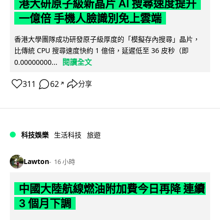
港大研原子級新晶片 AI 搜尋速度提升
一億倍 手機人臉識別免上雲端
香港大學團隊成功研發原子級厚度的「模擬存內搜尋」晶片，
比傳統 CPU 搜尋速度快約 1 億倍，延遲低至 36 皮秒（即
閱讀全文
0.00000000...
311
62
分享
↗
科技娛樂
生活科技
旅遊
Lawton
16 小時
中國大陸航線燃油附加費今日再降 連續
3 個月下調