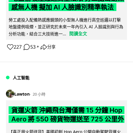
感無人機 擬加 AI 人臉識別精準執法
勞工處投入配備熱感應鏡頭的小型無人機進行高空巡邏以打擊
地盤違例吸煙，並正研究於未來一年內引入 AI 人臉識別與行為
閱讀全文
分析功能，結合三大技術進一...
227
53
分享
↗
人工智能
Lawton
20 小時
貨運火箭 沖繩飛台灣僅需 15 分鐘 Hop
Aero 將 550 磅貨物運送至 725 公里外
【真正用火箭送貨】美國初創 Hop Aero 公開自動駕駛貨運火