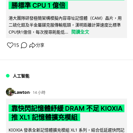
勝標準 CPU 1 億倍
港大團隊研發極簡架構模擬內容尋址記憶體（CAM）晶片，用
二硫化鉬及半金屬銻克服傳輸瓶頸，漢明距離計算速度比標準
閱讀全文
CPU快1億倍，每次搜尋耗能低...
15
分享
人工智能
Lawton
14 小時
靠快閃記憶體紓緩 DRAM 不足 KIOXIA
推 XL1 記憶體擴充模組
KIOXIA 發表全新記憶體擴充模組 XL1 系列，結合低延遲快閃記