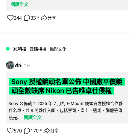
閱讀全文
244
33
分享
↗
3C科技
數碼相機
攝影文化
Vin
1 日
Sony 授權鏡頭名單公佈 中國廠平價鏡
頭全數缺席 Nikon 已告唯卓仕侵權
Sony 公佈截至 2026 年 7 月的 E-Mount 鏡頭官方授權合作夥
伴名單，共 9 間夥伴入圍，包括蔡司、富士、適馬、騰龍等傳
閱讀全文
統光...
570
170
分享
↗