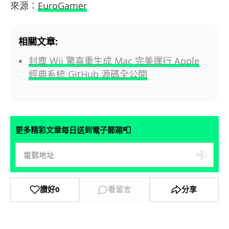
來源：
EuroGamer
相關文章:
封塵 Wii 驚喜重生成 Mac 完美運行 Apple
經典系統 GitHub 源碼全公開
📮
更多精彩文章每日送到電子郵箱
讚好
0
看留言
分享