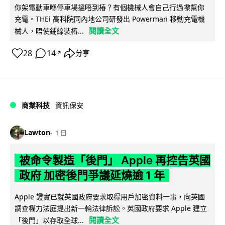
你架電動車喺停車場搵唔到樁？有個機械人會自己行過嚟幫你
充電。THEi 高科院同內地公司研發出 Powerman 移動充電機
閱讀全文
械人，唔使鋪線裝樁...
28
14
分享
↗
商業科技
資訊保安
Lawton
1 日
被命令製造「後門」 Apple 再控告英國
政府 加密後門爭議延燒逾 1 年
Apple 證實已就英國政府要求取得用戶加密資料一事，向英國
調查權力法庭提出新一輪法律訴訟。英國政府要求 Apple 建立
閱讀全文
「後門」以存取全球...