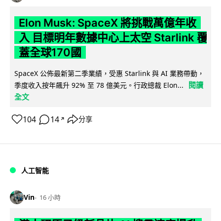
Elon Musk: SpaceX 將挑戰萬億年收
入 目標明年數據中心上太空 Starlink 覆
蓋全球170國
SpaceX 公佈最新第二季業績，受惠 Starlink 與 AI 業務帶動，
閱讀
季度收入按年飆升 92% 至 78 億美元。行政總裁 Elon...
全文
104
14
分享
↗
人工智能
Vin
16 小時