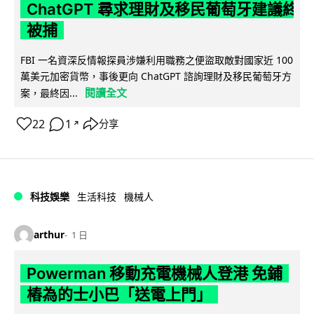
ChatGPT 尋求理財及移民葡萄牙建議終
被捕
FBI 一名資深反情報探員涉嫌利用職務之便盜取敵對國家近 100
萬美元加密貨幣，事後更向 ChatGPT 諮詢理財及移民葡萄牙方
閱讀全文
案，最終因...
22
1
分享
↗
科技娛樂
生活科技
機械人
arthur
1 日
Powerman 移動充電機械人登港 免鋪
樁為的士小巴「送電上門」