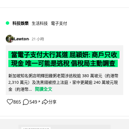
科技娛樂
生活科技
電子支付
Lawton
21 小時
當電子支付大行其道 屈穎妍: 商戶只收
現金 唯一可能是逃稅 倡稅局主動調查
新加坡知名粥店明輝田雞粥老闆涉逃稅逾 380 萬坡元（約港幣
2,310 萬元）及洗黑錢被控上法庭，家中更藏逾 240 萬坡元現
閱讀全文
金（約港幣...
865
549
分享
↗