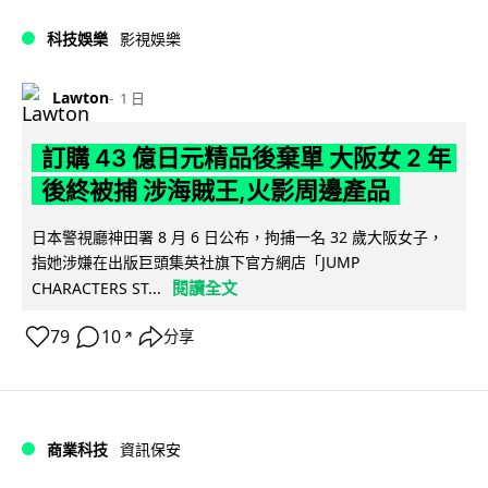
科技娛樂
影視娛樂
Lawton
1 日
訂購 43 億日元精品後棄單 大阪女 2 年
後終被捕 涉海賊王,火影周邊產品
日本警視廳神田署 8 月 6 日公布，拘捕一名 32 歲大阪女子，
指她涉嫌在出版巨頭集英社旗下官方網店「JUMP
閱讀全文
CHARACTERS ST...
79
10
分享
↗
商業科技
資訊保安