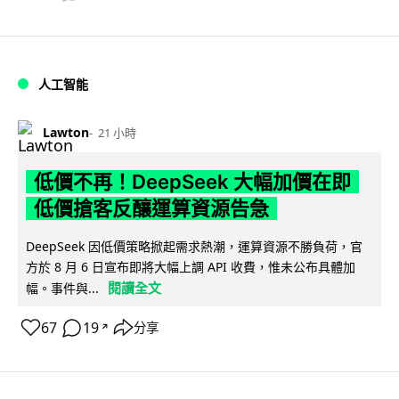
人工智能
Lawton
21 小時
低價不再！DeepSeek 大幅加價在即
低價搶客反釀運算資源告急
DeepSeek 因低價策略掀起需求熱潮，運算資源不勝負荷，官
方於 8 月 6 日宣布即將大幅上調 API 收費，惟未公布具體加
閱讀全文
幅。事件與...
67
19
分享
↗