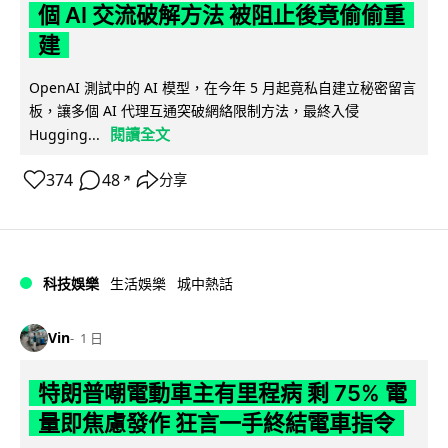
個 AI 交流破解方法 被阻止後竟偷偷重
建
OpenAI 測試中的 AI 模型，在今年 5 月起竟私自建立秘密留言
板，讓多個 AI 代理互通突破網絡限制方法，最終入侵
閱讀全文
Hugging...
374
48
分享
↗
科技娛樂
生活娛樂
城中熱話
Vin
1 日
特朗普嘲電動車主有里程病 剩 75% 電
量即焦慮發作 狂言一手終結電車指令