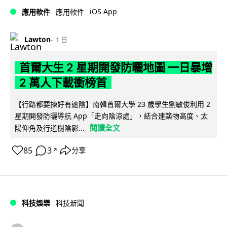
iOS App
應用軟件
應用軟件
Lawton
1 日
首爾大生 2 星期開發防曬地圖 一日暴增
2 萬人下載衝榜首
【行路都要揀好有遮陰】南韓首爾大學 23 歲學生劉敏俊利用 2
星期開發防曬導航 App「走向陰涼處」，結合建築物高度、太
閱讀全文
陽仰角及行道樹陰影...
85
3
分享
↗
科技娛樂
科技新聞