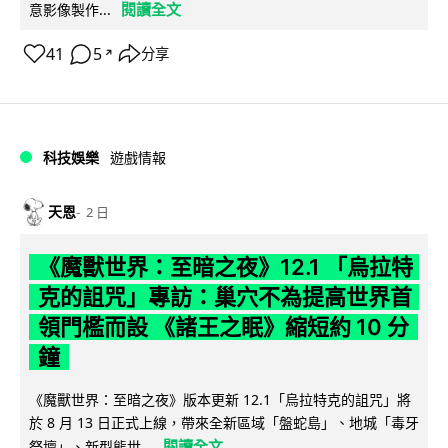
閱讀全文
意影像製作...
41
5
分享
↗
科技娛樂
遊戲情報
天恩
2 日
《魔獸世界：至暗之夜》12.1 「烏拉特
克的詛咒」專訪：巢穴不為提高世界首
領門檻而設 《諸王之眠》縮短約 10 分
鐘
《魔獸世界：至暗之夜》版本更新 12.1「烏拉特克的詛咒」將
於 8 月 13 日正式上線，帶來全新區域「盤蛇島」、地城「毒牙
閱讀全文
祭壇」、新型態世...