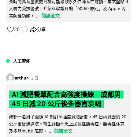
長時間高音量佩戴耳機可能導致永久性噪音性聽損。本文盤點 4
大聽力受損警號，介紹科學護耳的「60-60 原則」及 Apple 內
閱讀全文
置防護功能，...
20
分享
人工智能
arthur
2 日
AI 減肥餐單配合高強度操練 成都男
45 日減 20 公斤後多器官衰竭
成都一名男子跟隨 AI 制訂高強度減脂計劃，45 日內減去約 20
公斤後昏迷送院。醫生診斷他患上尿源性膿毒症、膿毒性休克
閱讀全文
及多器官功能障礙。...