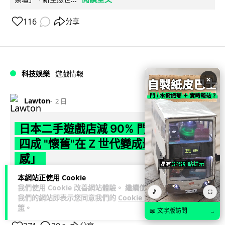
116
分享
科技娛樂
遊戲情報
×
Lawton
2 日
日本二手遊戲店減 90% 門市 業績反增
四成 "懷舊"在 Z 世代變成最潮「新鮮
感」
本網站正使用 Cookie
日本零售巨頭 GEO 將懷舊遊戲銷售門市從 1,000 間大幅減至
我們使用 Cookie 改善網站體驗。 繼續使用
99 間，但銷售額卻不降反升至過往的 1.4 倍。做到「減店增
🎵
⛶
我們的網站即表示您同意我們的
Cookie 政
閱讀全文
收」奇蹟，...
策
。
📖 文字版訪問
→