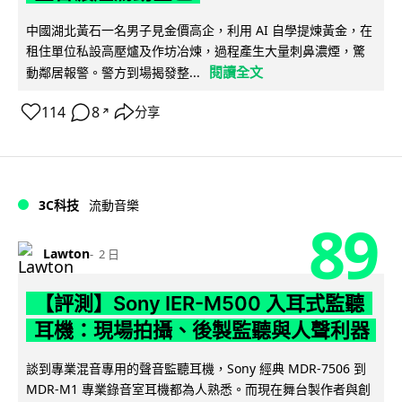
中國湖北黃石一名男子見金價高企，利用 AI 自學提煉黃金，在
租住單位私設高壓爐及作坊冶煉，過程產生大量刺鼻濃煙，驚
閱讀全文
動鄰居報警。警方到場揭發整...
114
8
分享
↗
3C科技
流動音樂
89
Lawton
2 日
【評測】Sony IER-M500 入耳式監聽
耳機：現場拍攝、後製監聽與人聲利器
談到專業混音專用的聲音監聽耳機，Sony 經典 MDR-7506 到
MDR-M1 專業錄音室耳機都為人熟悉。而現在舞台製作者與創