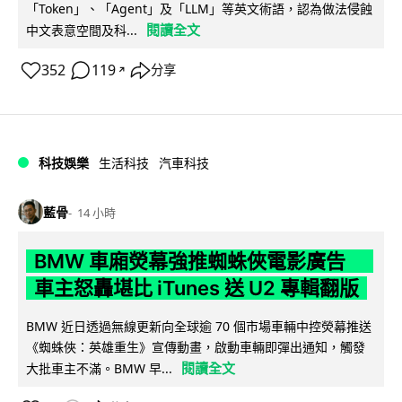
「Token」、「Agent」及「LLM」等英文術語，認為做法侵蝕
閱讀全文
中文表意空間及科...
352
119
分享
↗
科技娛樂
生活科技
汽車科技
藍骨
14 小時
BMW 車廂熒幕強推蜘蛛俠電影廣告
車主怒轟堪比 iTunes 送 U2 專輯翻版
BMW 近日透過無線更新向全球逾 70 個市場車輛中控熒幕推送
《蜘蛛俠：英雄重生》宣傳動畫，啟動車輛即彈出通知，觸發
閱讀全文
大批車主不滿。BMW 早...