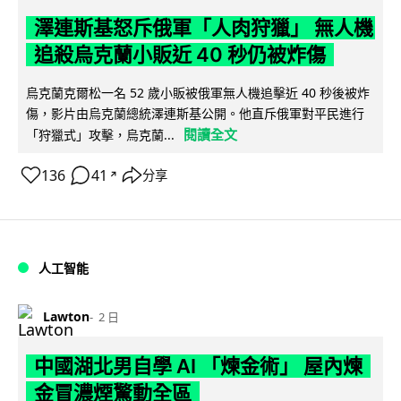
澤連斯基怒斥俄軍「人肉狩獵」 無人機
追殺烏克蘭小販近 40 秒仍被炸傷
烏克蘭克爾松一名 52 歲小販被俄軍無人機追擊近 40 秒後被炸
傷，影片由烏克蘭總統澤連斯基公開。他直斥俄軍對平民進行
閱讀全文
「狩獵式」攻擊，烏克蘭...
136
41
分享
↗
人工智能
Lawton
2 日
中國湖北男自學 AI 「煉金術」 屋內煉
金冒濃煙驚動全區