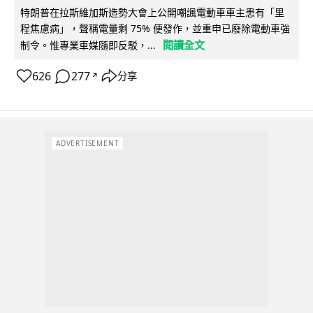
特朗普在拉斯維加斯造勢大會上公開嘲諷電動車車主患有「里
程焦慮病」，聲稱電量剩 75% 便發作，並重申已廢除電動車強
閱讀全文
制令。惟專業車媒隨即反駁，...
626
277
分享
↗
ADVERTISEMENT