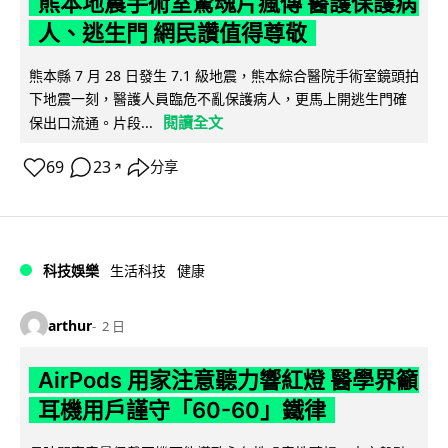
熊本地震手術室驚魂片瘋傳 醫護保護病
人、逃生門 網民讚值得尊敬
熊本縣 7 月 28 日發生 7.1 級地震，熊本綜合醫院手術室鏡頭拍
下地震一刻，醫護人員臨危不亂保護病人，更馬上開逃生門確
閱讀全文
保出口流通。片段...
69
23
分享
↗
科技娛樂
生活科技
健康
arthur
2 日
AirPods 用家注意聽力響紅燈 醫學界籲
耳機用戶謹守「60-60」鐵律