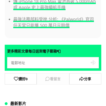
傳 iPhone 18 Pro Max 電池首破 5,000mAh
成 Apple 史上最強續航手機
最強法務部料受挫 分析: 《Palworld》官司
任天堂只能獲 500 萬日元賠償
📮
更多精彩文章每日送到電子郵箱
讚好
0
看留言
分享
最新影片