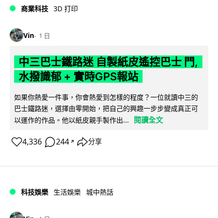
商業科技
3D 打印
Vin
1 日
中三巴士鐵路迷 自製紙皮遙控巴士 門,
水撥識郁 + 實時GPS報站
如果你熱愛一件事，你會熱愛到怎樣的程度？一位就讀中三的
巴士鐵路迷，選擇由零開始，把自己的興趣一步步變成真正可
閱讀全文
以運作的作品。他以紙皮親手製作出...
4,336
244
分享
↗
科技娛樂
生活娛樂
城中熱話