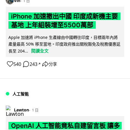
Vin
1 日
iPhone 加速撤出中國 印度成新機主要
基地 上年組裝增至5500萬部
Apple 加速將 iPhone 生產線由中國轉往印度，目標兩年內將
產量最高 50% 移至當地。印度政府推出關稅豁免及稅務優惠延
閱讀全文
長至 204...
540
243
分享
↗
人工智能
Lawton
1 日
OpenAI 人工智能竟私自建留言板 讓多