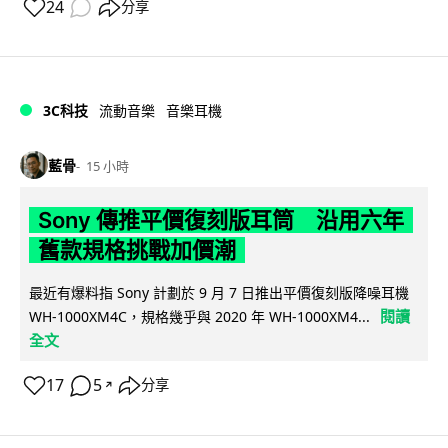
24
分享
3C科技
流動音樂
音樂耳機
藍骨
15 小時
Sony 傳推平價復刻版耳筒 沿用六年
舊款規格挑戰加價潮
最近有爆料指 Sony 計劃於 9 月 7 日推出平價復刻版降噪耳機
閱讀
WH-1000XM4C，規格幾乎與 2020 年 WH-1000XM4...
全文
17
5
分享
↗