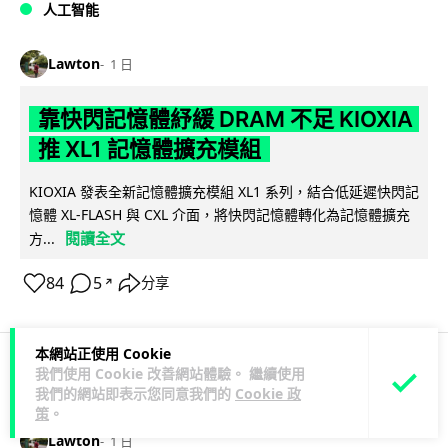
人工智能
Lawton
1 日
靠快閃記憶體紓緩 DRAM 不足 KIOXIA
推 XL1 記憶體擴充模組
KIOXIA 發表全新記憶體擴充模組 XL1 系列，結合低延遲快閃記
憶體 XL-FLASH 與 CXL 介面，將快閃記憶體轉化為記憶體擴充
閱讀全文
方...
84
5
分享
↗
本網站正使用 Cookie
我們使用 Cookie 改善網站體驗。 繼續使用
商業科技
資訊保安
我們的網站即表示您同意我們的
Cookie 政
策
。
Lawton
1 日