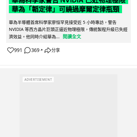
華為「韜定律」可繞過摩爾定律瓶頸
華為半導體首席科學家廖恒罕見接受近 5 小時專訪，警告
NVIDIA 等西方晶片巨頭正逼近物理極限，傳統製程升級已失經
閱讀全文
濟效益。他同時介紹華為...
991
369
分享
↗
ADVERTISEMENT