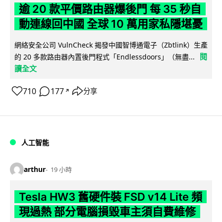
逾 20 款平價路由器爆後門 每 35 秒自
動連線回中國 全球 10 萬用家私隱堪憂
網絡安全公司 VulnCheck 揭發中國智博通電子（Zbtlink）生產
閱
的 20 多款路由器內置後門程式「Endlessdoors」（無盡...
讀全文
710
177
分享
↗
人工智能
arthur
19 小時
Tesla HW3 舊硬件裝 FSD v14 Lite 頻
現過熱 部分電腦損毀車主須自費維修