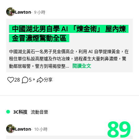
Lawton
9 小時
中國湖北男自學 AI 「煉金術」 屋內煉
金冒濃煙驚動全區
中國湖北黃石一名男子見金價高企，利用 AI 自學提煉黃金，在
租住單位私設高壓爐及作坊冶煉，過程產生大量刺鼻濃煙，驚
閱讀全文
動鄰居報警。警方到場揭發整...
28
5
分享
↗
3C科技
流動音樂
89
Lawton
10 小時