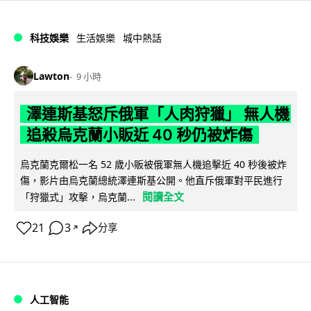
科技娛樂
生活娛樂
城中熱話
Lawton
9 小時
澤連斯基怒斥俄軍「人肉狩獵」 無人機
追殺烏克蘭小販近 40 秒仍被炸傷
烏克蘭克爾松一名 52 歲小販被俄軍無人機追擊近 40 秒後被炸
傷，影片由烏克蘭總統澤連斯基公開。他直斥俄軍對平民進行
閱讀全文
「狩獵式」攻擊，烏克蘭...
21
3
分享
↗
人工智能