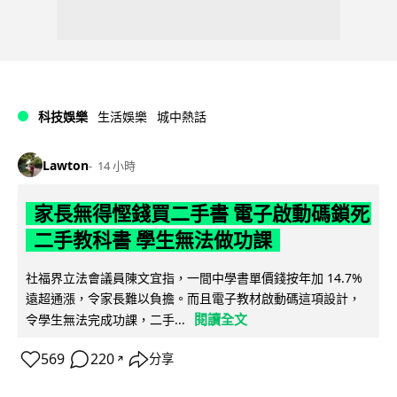
科技娛樂
生活娛樂
城中熱話
Lawton
14 小時
家長無得慳錢買二手書 電子啟動碼鎖死
二手教科書 學生無法做功課
社福界立法會議員陳文宜指，一間中學書單價錢按年加 14.7%
遠超通漲，令家長難以負擔。而且電子教材啟動碼這項設計，
閱讀全文
令學生無法完成功課，二手...
569
220
分享
↗