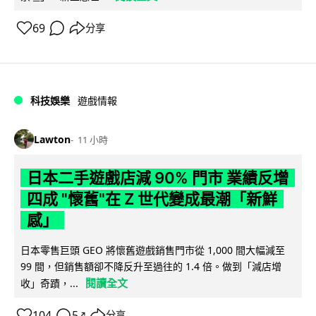
69
分享
科技娛樂
遊戲情報
Lawton
11 小時
日本二手遊戲店減 90% 門市 業績反增
四成 "懷舊"在 Z 世代變成最潮「新鮮
感」
日本零售巨頭 GEO 將懷舊遊戲銷售門市從 1,000 間大幅減至
99 間，但銷售額卻不降反升至過往的 1.4 倍。做到「減店增
閱讀全文
收」奇蹟，...
104
5
分享
↗