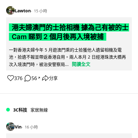
Lawton
15 小時
港夫婦澳門的士拾相機 據為己有被的士
Cam 睇到 2 個月後再入境被捕
一對香港夫婦今年 5 月遊澳門乘的士拾獲他人遺留相機及電
池，拾遺不報並帶返香港自用。兩人本月 2 日經港珠澳大橋再
閱讀全文
次入境澳門時，被治安警察局...
376
56
分享
↗
3C科技
家居無線
Vin
16 小時