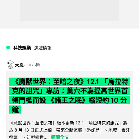
科技娛樂
遊戲情報
天恩
10 小時
《魔獸世界：至暗之夜》12.1 「烏拉特
克的詛咒」專訪：巢穴不為提高世界首
領門檻而設 《諸王之眠》縮短約 10 分
鐘
《魔獸世界：至暗之夜》版本更新 12.1「烏拉特克的詛咒」將
於 8 月 13 日正式上線，帶來全新區域「盤蛇島」、地城「毒牙
閱讀全文
祭壇」、新型態世...