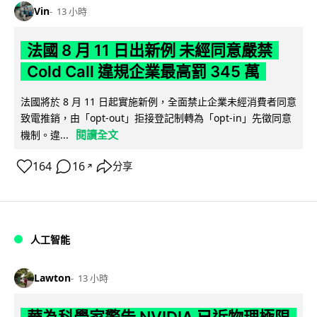
Vin
13 小時
法國 8 月 11 日出新例 未經同意嚴禁
Cold Call 違規企業最高罰 345 萬
法國將於 8 月 11 日起實施新例，全面禁止企業未經消費者同意
致電推銷，由「opt-out」拒接登記制轉為「opt-in」先徵同意
閱讀全文
機制。違...
164
16
分享
↗
人工智能
Lawton
13 小時
華為科學家警告 NVIDIA 已近物理極限