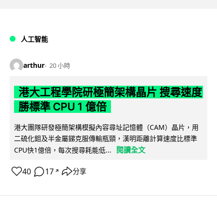
人工智能
arthur
20 小時
港大工程學院研極簡架構晶片 搜尋速度
勝標準 CPU 1 億倍
港大團隊研發極簡架構模擬內容尋址記憶體（CAM）晶片，用
二硫化鉬及半金屬銻克服傳輸瓶頸，漢明距離計算速度比標準
閱讀全文
CPU快1億倍，每次搜尋耗能低...
40
17
分享
↗