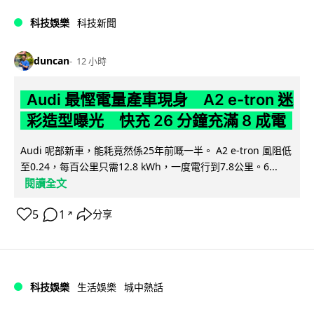
科技娛樂
科技新聞
duncan
12 小時
Audi 最慳電量產車現身 A2 e-tron 迷
彩造型曝光 快充 26 分鐘充滿 8 成電
Audi 呢部新車，能耗竟然係25年前嘅一半。 A2 e-tron 風阻低
至0.24，每百公里只需12.8 kWh，一度電行到7.8公里。6...
閱讀全文
5
1
分享
↗
科技娛樂
生活娛樂
城中熱話