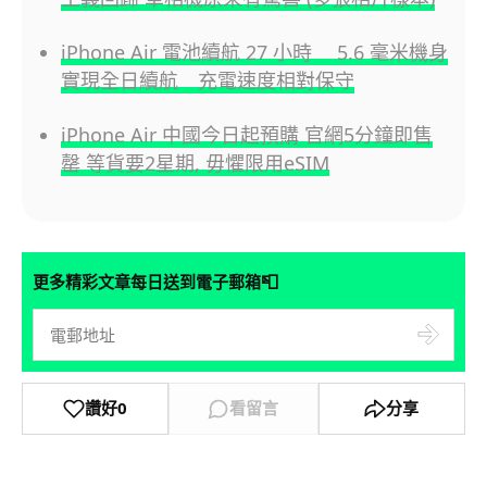
iPhone Air 電池續航 27 小時 5.6 毫米機身
實現全日續航 充電速度相對保守
iPhone Air 中國今日起預購 官網5分鐘即售
罄 等貨要2星期, 毋懼限用eSIM
📮
更多精彩文章每日送到電子郵箱
讚好
0
看留言
分享