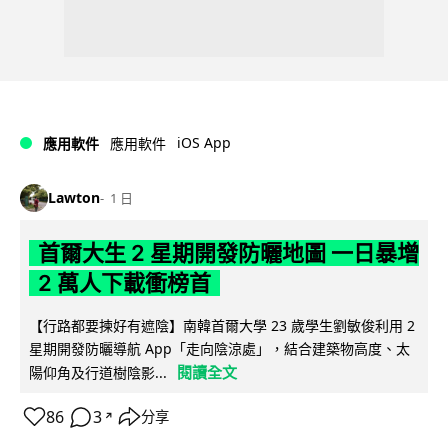
iOS App
應用軟件
應用軟件
Lawton
1 日
首爾大生 2 星期開發防曬地圖 一日暴增
2 萬人下載衝榜首
【行路都要揀好有遮陰】南韓首爾大學 23 歲學生劉敏俊利用 2
星期開發防曬導航 App「走向陰涼處」，結合建築物高度、太
閱讀全文
陽仰角及行道樹陰影...
86
3
分享
↗