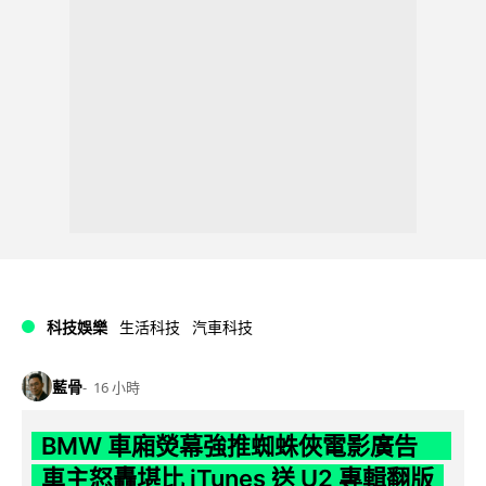
科技娛樂
生活科技
汽車科技
藍骨
16 小時
BMW 車廂熒幕強推蜘蛛俠電影廣告
車主怒轟堪比 iTunes 送 U2 專輯翻版