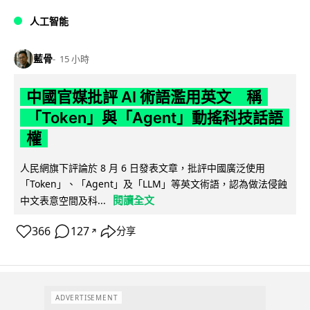
人工智能
藍骨
15 小時
中國官媒批評 AI 術語濫用英文 稱
「Token」與「Agent」動搖科技話語
權
人民網旗下評論於 8 月 6 日發表文章，批評中國廣泛使用
「Token」、「Agent」及「LLM」等英文術語，認為做法侵蝕
閱讀全文
中文表意空間及科...
366
127
分享
↗
ADVERTISEMENT