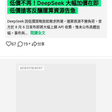
低價不再！DeepSeek 大幅加價在即
低價搶客反釀運算資源告急
DeepSeek 因低價策略掀起需求熱潮，運算資源不勝負荷，官
方於 8 月 6 日宣布即將大幅上調 API 收費，惟未公布具體加
閱讀全文
幅。事件與...
67
19
分享
↗
ADVERTISEMENT