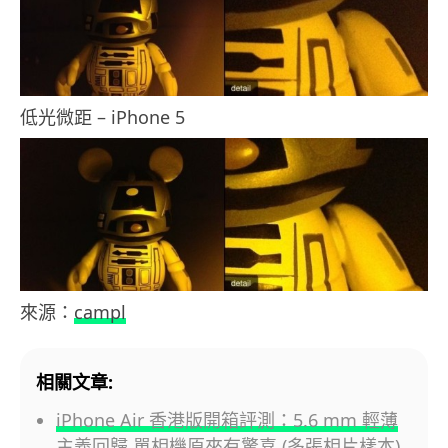
低光微距 – iPhone 5
來源：
campl
相關文章:
iPhone Air 香港版開箱評測：5.6 mm 輕薄
主義回歸 單相機原來有驚喜 (多張相片樣本)