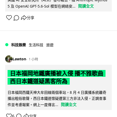
閱讀全文
5 及 OpenAI GPT-5.6-Sol 模型在網絡安...
分享
科技娛樂
生活科技
旅遊
Lawton
1 小時
日本福岡地鐵廣播被入侵 播不雅歌曲
西日本鐵道疑黑客所為
日本福岡西鐵天神大牟田線兩個車站，8 月 4 日廣播系統離奇
播出粗俗歌聲，西日本鐵道懷疑遭第三方非法入侵，正調查事
閱讀全文
件並考慮報案。網上一度傳言...
6
分享