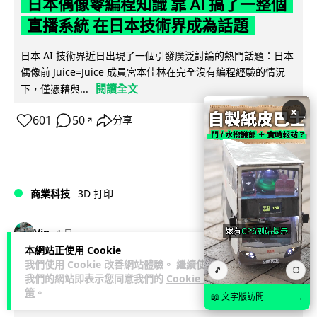
日本偶像零編程知識 靠 AI 搞了一整個
直播系統 在日本技術界成為話題
日本 AI 技術界近日出現了一個引發廣泛討論的熱門話題：日本
偶像前 Juice=Juice 成員宮本佳林在完全沒有編程經驗的情況
閱讀全文
下，僅憑藉與...
×
601
50
分享
↗
商業科技
3D 打印
Vin
1 日
本網站正使用 Cookie
我們使用 Cookie 改善網站體驗。 繼續使用
中三巴士鐵路迷 自製紙皮遙控巴士 門,
🎵
⛶
我們的網站即表示您同意我們的
Cookie 政
水撥識郁 + 實時GPS報站
策
。
📖 文字版訪問
→