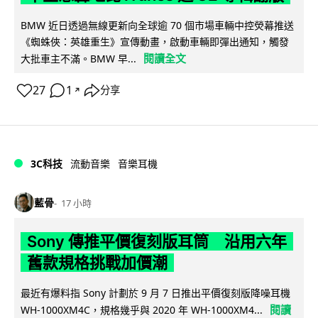
BMW 近日透過無線更新向全球逾 70 個市場車輛中控熒幕推送
《蜘蛛俠：英雄重生》宣傳動畫，啟動車輛即彈出通知，觸發
閱讀全文
大批車主不滿。BMW 早...
27
1
分享
↗
3C科技
流動音樂
音樂耳機
藍骨
17 小時
Sony 傳推平價復刻版耳筒 沿用六年
舊款規格挑戰加價潮
最近有爆料指 Sony 計劃於 9 月 7 日推出平價復刻版降噪耳機
閱讀
WH-1000XM4C，規格幾乎與 2020 年 WH-1000XM4...