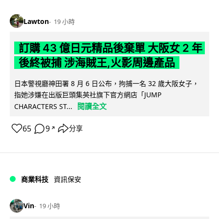
Lawton
19 小時
訂購 43 億日元精品後棄單 大阪女 2 年
後終被捕 涉海賊王,火影周邊產品
日本警視廳神田署 8 月 6 日公布，拘捕一名 32 歲大阪女子，
指她涉嫌在出版巨頭集英社旗下官方網店「JUMP
閱讀全文
CHARACTERS ST...
65
9
分享
↗
商業科技
資訊保安
Vin
19 小時