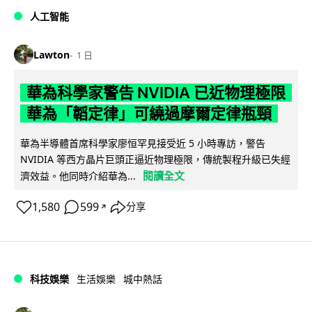
人工智能
Lawton
1 日
華為科學家警告 NVIDIA 已近物理極限
華為「韜定律」可繞過摩爾定律瓶頸
華為半導體首席科學家廖恒罕見接受近 5 小時專訪，警告
NVIDIA 等西方晶片巨頭正逼近物理極限，傳統製程升級已失經
閱讀全文
濟效益。他同時介紹華為...
1,580
599
分享
↗
科技娛樂
生活娛樂
城中熱話