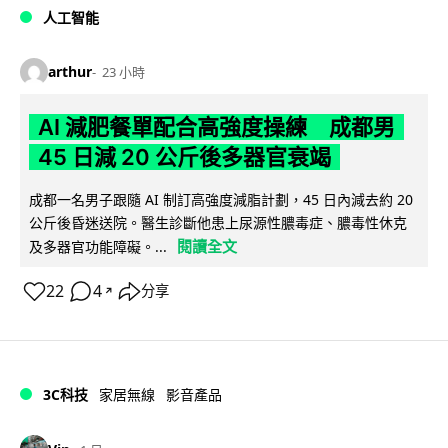
人工智能
arthur
23 小時
AI 減肥餐單配合高強度操練 成都男
45 日減 20 公斤後多器官衰竭
成都一名男子跟隨 AI 制訂高強度減脂計劃，45 日內減去約 20
公斤後昏迷送院。醫生診斷他患上尿源性膿毒症、膿毒性休克
閱讀全文
及多器官功能障礙。...
22
4
分享
↗
3C科技
家居無線
影音產品