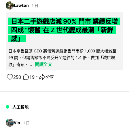
Lawton
1 日
日本二手遊戲店減 90% 門市 業績反增
四成 "懷舊"在 Z 世代變成最潮「新鮮
感」
日本零售巨頭 GEO 將懷舊遊戲銷售門市從 1,000 間大幅減至
99 間，但銷售額卻不降反升至過往的 1.4 倍。做到「減店增
閱讀全文
收」奇蹟，...
250
19
分享
↗
人工智能
Vin
1 日