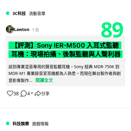
3C科技
流動音樂
89
Lawton
1 日
【評測】Sony IER-M500 入耳式監聽
耳機：現場拍攝、後製監聽與人聲利器
談到專業混音專用的聲音監聽耳機，Sony 經典 MDR-7506 到
MDR-M1 專業錄音室耳機都為人熟悉。而現在舞台製作者與創
閱讀全文
意影像製作...
38
4
分享
↗
科技娛樂
遊戲情報