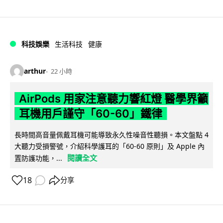
科技娛樂
生活科技
健康
arthur
22 小時
AirPods 用家注意聽力響紅燈 醫學界籲
耳機用戶謹守「60-60」鐵律
長時間高音量佩戴耳機可能導致永久性噪音性聽損。本文盤點 4
大聽力受損警號，介紹科學護耳的「60-60 原則」及 Apple 內
閱讀全文
置防護功能，...
18
分享