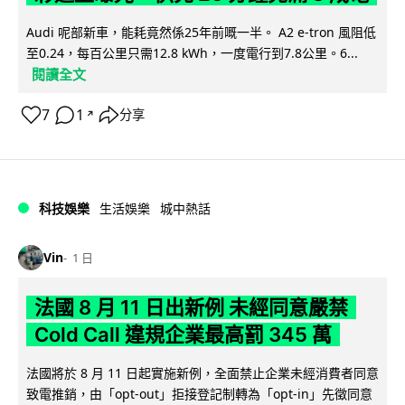
Audi 呢部新車，能耗竟然係25年前嘅一半。 A2 e-tron 風阻低
至0.24，每百公里只需12.8 kWh，一度電行到7.8公里。6...
閱讀全文
7
1
分享
↗
科技娛樂
生活娛樂
城中熱話
Vin
1 日
法國 8 月 11 日出新例 未經同意嚴禁
Cold Call 違規企業最高罰 345 萬
法國將於 8 月 11 日起實施新例，全面禁止企業未經消費者同意
致電推銷，由「opt-out」拒接登記制轉為「opt-in」先徵同意