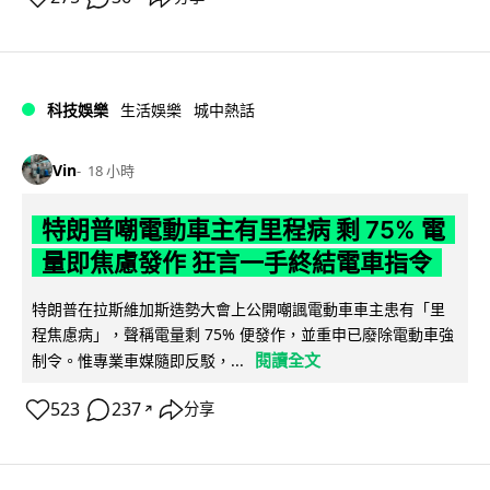
科技娛樂
生活娛樂
城中熱話
Vin
18 小時
特朗普嘲電動車主有里程病 剩 75% 電
量即焦慮發作 狂言一手終結電車指令
特朗普在拉斯維加斯造勢大會上公開嘲諷電動車車主患有「里
程焦慮病」，聲稱電量剩 75% 便發作，並重申已廢除電動車強
閱讀全文
制令。惟專業車媒隨即反駁，...
523
237
分享
↗