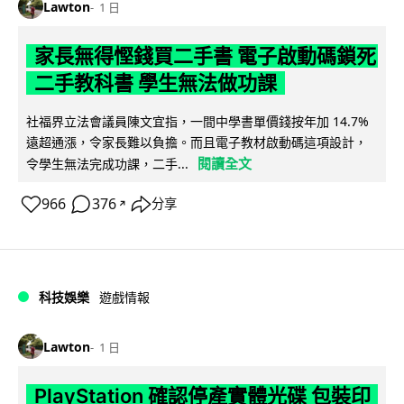
Lawton
1 日
家長無得慳錢買二手書 電子啟動碼鎖死
二手教科書 學生無法做功課
社福界立法會議員陳文宜指，一間中學書單價錢按年加 14.7%
遠超通漲，令家長難以負擔。而且電子教材啟動碼這項設計，
閱讀全文
令學生無法完成功課，二手...
966
376
分享
↗
科技娛樂
遊戲情報
Lawton
1 日
PlayStation 確認停產實體光碟 包裝印