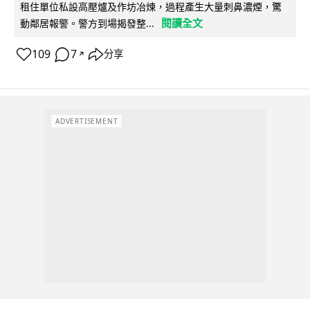
租住單位私設高壓爐及作坊冶煉，過程產生大量刺鼻濃煙，驚
閱讀全文
動鄰居報警。警方到場揭發整...
109
7
分享
↗
ADVERTISEMENT