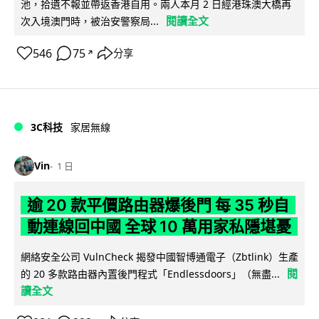
池，拾遺不報並帶返香港自用。兩人本月 2 日經港珠澳大橋再
閱讀全文
次入境澳門時，被治安警察局...
546
75
分享
↗
3C科技
家居無線
Vin
1 日
逾 20 款平價路由器爆後門 每 35 秒自
動連線回中國 全球 10 萬用家私隱堪憂
網絡安全公司 VulnCheck 揭發中國智博通電子（Zbtlink）生產
閱
的 20 多款路由器內置後門程式「Endlessdoors」（無盡...
讀全文