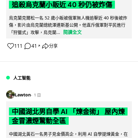
追殺烏克蘭小販近 40 秒仍被炸傷
烏克蘭克爾松一名 52 歲小販被俄軍無人機追擊近 40 秒後被炸
傷，影片由烏克蘭總統澤連斯基公開。他直斥俄軍對平民進行
閱讀全文
「狩獵式」攻擊，烏克蘭...
111
41
分享
↗
人工智能
Lawton
1 日
中國湖北男自學 AI 「煉金術」 屋內煉
金冒濃煙驚動全區
中國湖北黃石一名男子見金價高企，利用 AI 自學提煉黃金，在