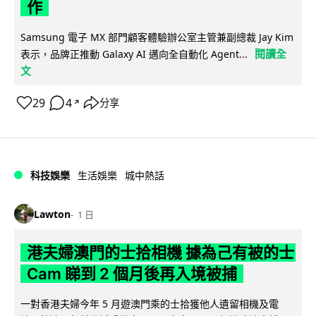
作
Samsung 電子 MX 部門顧客體驗辦公室主管兼副總裁 Jay Kim
閱讀全
表示，品牌正推動 Galaxy AI 邁向全自動化 Agent...
文
29
4
分享
↗
科技娛樂
生活娛樂
城中熱話
Lawton
1 日
港夫婦澳門的士拾相機 據為己有被的士
Cam 睇到 2 個月後再入境被捕
一對香港夫婦今年 5 月遊澳門乘的士拾獲他人遺留相機及電