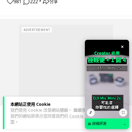
981
222
分享
↗
ADVERTISEMENT
×
本網站正使用 Cookie
我們使用 Cookie 改善網站體驗。 繼續使用
🎵
⛶
我們的網站即表示您同意我們的
Cookie 政
策
。
人工智能
📖 詳細評測
→