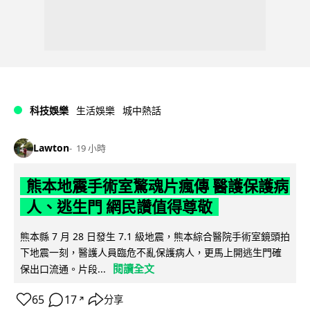
科技娛樂
生活娛樂
城中熱話
Lawton
19 小時
熊本地震手術室驚魂片瘋傳 醫護保護病
人、逃生門 網民讚值得尊敬
熊本縣 7 月 28 日發生 7.1 級地震，熊本綜合醫院手術室鏡頭拍
下地震一刻，醫護人員臨危不亂保護病人，更馬上開逃生門確
閱讀全文
保出口流通。片段...
65
17
分享
↗