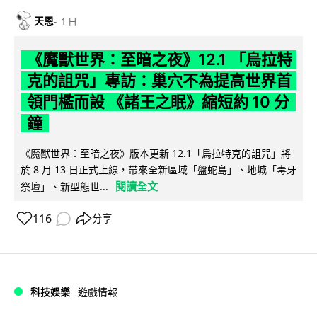
天恩
1 日
《魔獸世界：至暗之夜》12.1 「烏拉特
克的詛咒」專訪：巢穴不為提高世界首
領門檻而設 《諸王之眠》縮短約 10 分
鐘
《魔獸世界：至暗之夜》版本更新 12.1「烏拉特克的詛咒」將
於 8 月 13 日正式上線，帶來全新區域「盤蛇島」、地城「毒牙
閱讀全文
祭壇」、新型態世...
116
分享
科技娛樂
遊戲情報