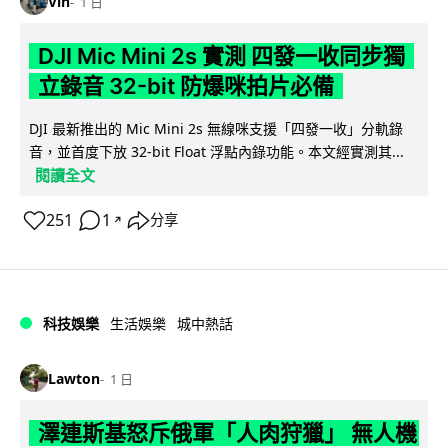
Vin
1 日
DJI Mic Mini 2s 實測 四發一收同步獨
立錄音 32-bit 防爆咪拍片必備
DJI 最新推出的 Mic Mini 2s 無線咪支援「四發一收」分軌錄
音，並首度下放 32-bit Float 浮點內錄功能。本文經實測其...
閱讀全文
251
1
分享
↗
科技娛樂
生活娛樂
城中熱話
Lawton
1 日
澤連斯基怒斥俄軍「人肉狩獵」 無人機