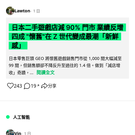
Lawton
1 日
日本二手遊戲店減 90% 門市 業績反增
四成 "懷舊"在 Z 世代變成最潮「新鮮
感」
日本零售巨頭 GEO 將懷舊遊戲銷售門市從 1,000 間大幅減至
99 間，但銷售額卻不降反升至過往的 1.4 倍。做到「減店增
閱讀全文
收」奇蹟，...
243
19
分享
↗
人工智能
Vin
1 日