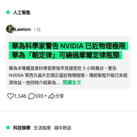
人工智能
Lawton
1 日
華為科學家警告 NVIDIA 已近物理極限
華為「韜定律」可繞過摩爾定律瓶頸
華為半導體首席科學家廖恒罕見接受近 5 小時專訪，警告
NVIDIA 等西方晶片巨頭正逼近物理極限，傳統製程升級已失經
閱讀全文
濟效益。他同時介紹華為...
1,546
593
分享
↗
科技娛樂
生活娛樂
城中熱話