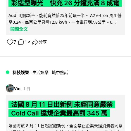
彩造型曝光 快充 26 分鐘充滿 8 成電
Audi 呢部新車，能耗竟然係25年前嘅一半。 A2 e-tron 風阻低
至0.24，每百公里只需12.8 kWh，一度電行到7.8公里。6...
閱讀全文
7
1
分享
↗
科技娛樂
生活娛樂
城中熱話
Vin
1 日
法國 8 月 11 日出新例 未經同意嚴禁
Cold Call 違規企業最高罰 345 萬
法國將於 8 月 11 日起實施新例，全面禁止企業未經消費者同意