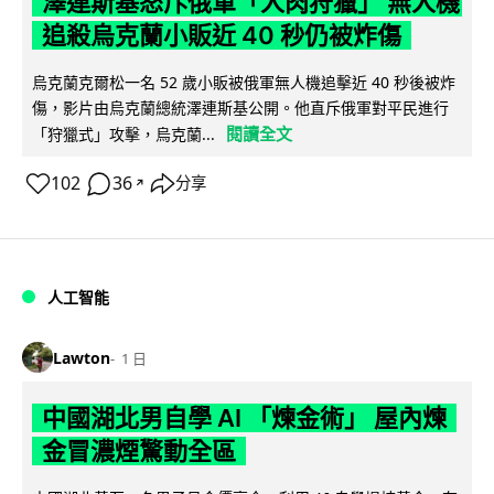
澤連斯基怒斥俄軍「人肉狩獵」 無人機
追殺烏克蘭小販近 40 秒仍被炸傷
烏克蘭克爾松一名 52 歲小販被俄軍無人機追擊近 40 秒後被炸
傷，影片由烏克蘭總統澤連斯基公開。他直斥俄軍對平民進行
閱讀全文
「狩獵式」攻擊，烏克蘭...
102
36
分享
↗
人工智能
Lawton
1 日
中國湖北男自學 AI 「煉金術」 屋內煉
金冒濃煙驚動全區