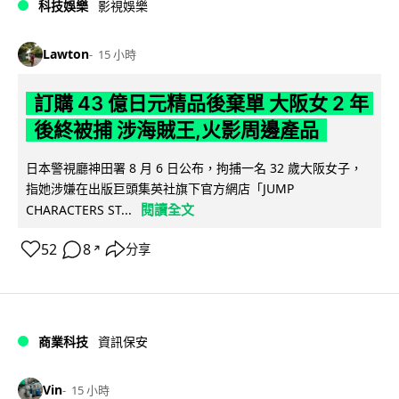
科技娛樂
影視娛樂
Lawton
15 小時
訂購 43 億日元精品後棄單 大阪女 2 年
後終被捕 涉海賊王,火影周邊產品
日本警視廳神田署 8 月 6 日公布，拘捕一名 32 歲大阪女子，
指她涉嫌在出版巨頭集英社旗下官方網店「JUMP
閱讀全文
CHARACTERS ST...
52
8
分享
↗
商業科技
資訊保安
Vin
15 小時