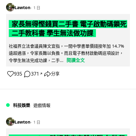
Lawton
1 日
家長無得慳錢買二手書 電子啟動碼鎖死
二手教科書 學生無法做功課
社福界立法會議員陳文宜指，一間中學書單價錢按年加 14.7%
遠超通漲，令家長難以負擔。而且電子教材啟動碼這項設計，
閱讀全文
令學生無法完成功課，二手...
935
371
分享
↗
科技娛樂
遊戲情報
Lawton
1 日