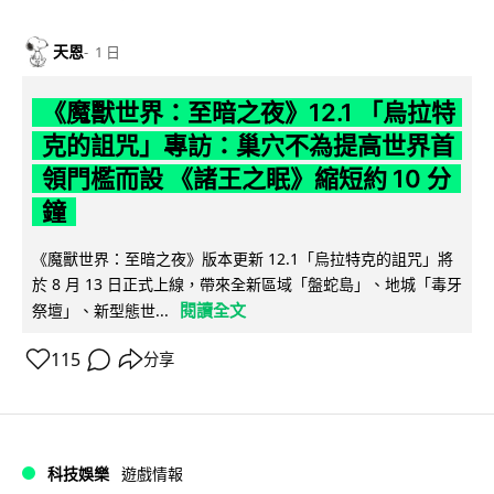
天恩
1 日
《魔獸世界：至暗之夜》12.1 「烏拉特
克的詛咒」專訪：巢穴不為提高世界首
領門檻而設 《諸王之眠》縮短約 10 分
鐘
《魔獸世界：至暗之夜》版本更新 12.1「烏拉特克的詛咒」將
於 8 月 13 日正式上線，帶來全新區域「盤蛇島」、地城「毒牙
閱讀全文
祭壇」、新型態世...
115
分享
科技娛樂
遊戲情報