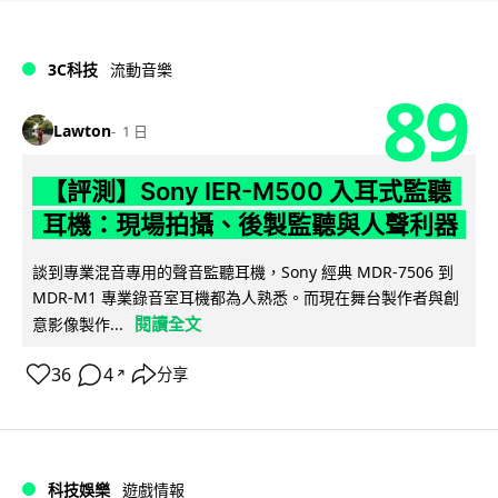
3C科技
流動音樂
89
Lawton
1 日
【評測】Sony IER-M500 入耳式監聽
耳機：現場拍攝、後製監聽與人聲利器
談到專業混音專用的聲音監聽耳機，Sony 經典 MDR-7506 到
MDR-M1 專業錄音室耳機都為人熟悉。而現在舞台製作者與創
閱讀全文
意影像製作...
36
4
分享
↗
科技娛樂
遊戲情報