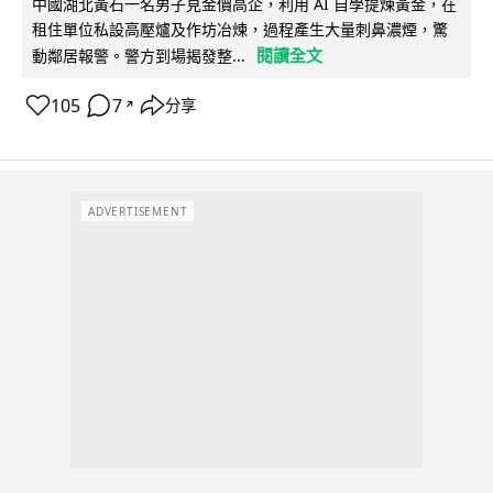
中國湖北黃石一名男子見金價高企，利用 AI 自學提煉黃金，在
租住單位私設高壓爐及作坊冶煉，過程產生大量刺鼻濃煙，驚
閱讀全文
動鄰居報警。警方到場揭發整...
105
7
分享
↗
ADVERTISEMENT