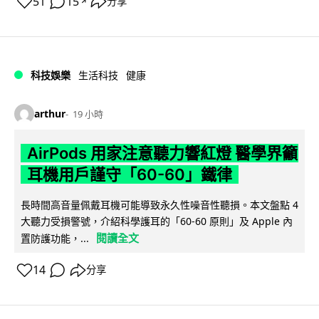
51
15
分享
↗
科技娛樂
生活科技
健康
arthur
19 小時
AirPods 用家注意聽力響紅燈 醫學界籲
耳機用戶謹守「60-60」鐵律
長時間高音量佩戴耳機可能導致永久性噪音性聽損。本文盤點 4
大聽力受損警號，介紹科學護耳的「60-60 原則」及 Apple 內
閱讀全文
置防護功能，...
14
分享