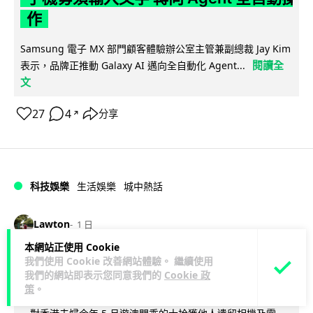
作
Samsung 電子 MX 部門顧客體驗辦公室主管兼副總裁 Jay Kim
閱讀全
表示，品牌正推動 Galaxy AI 邁向全自動化 Agent...
文
27
4
分享
↗
科技娛樂
生活娛樂
城中熱話
Lawton
1 日
本網站正使用 Cookie
港夫婦澳門的士拾相機 據為己有被的士
我們使用 Cookie 改善網站體驗。 繼續使用
我們的網站即表示您同意我們的
Cookie 政
Cam 睇到 2 個月後再入境被捕
策
。