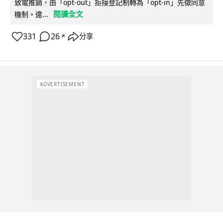
致電推銷，由「opt-out」拒接登記制轉為「opt-in」先徵同意
閱讀全文
機制。違...
331
26
分享
↗
ADVERTISEMENT