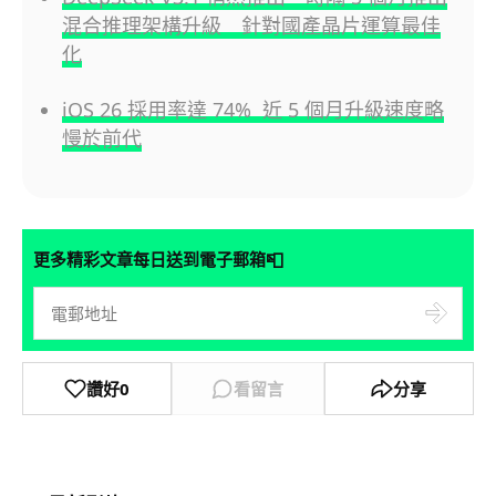
混合推理架構升級 針對國產晶片運算最佳
化
iOS 26 採用率達 74% 近 5 個月升級速度略
慢於前代
📮
更多精彩文章每日送到電子郵箱
讚好
0
看留言
分享