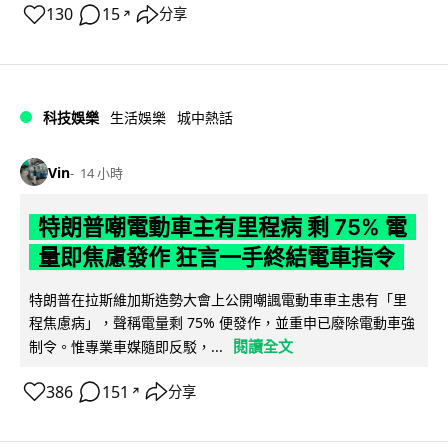
130
15
分享
↗
科技娛樂
生活娛樂
城中熱話
Vin
14 小時
特朗普嘲電動車主有里程病 剩 75% 電
量即焦慮發作 狂言一手終結電車指令
特朗普在拉斯維加斯造勢大會上公開嘲諷電動車車主患有「里
程焦慮病」，聲稱電量剩 75% 便發作，並重申已廢除電動車強
閱讀全文
制令。惟專業車媒隨即反駁，...
386
151
分享
↗