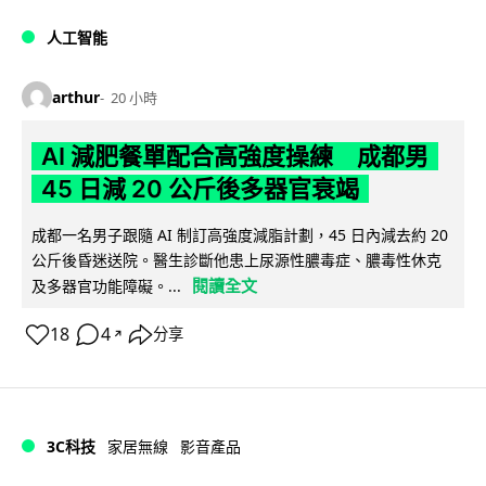
人工智能
arthur
20 小時
AI 減肥餐單配合高強度操練 成都男
45 日減 20 公斤後多器官衰竭
成都一名男子跟隨 AI 制訂高強度減脂計劃，45 日內減去約 20
公斤後昏迷送院。醫生診斷他患上尿源性膿毒症、膿毒性休克
閱讀全文
及多器官功能障礙。...
18
4
分享
↗
3C科技
家居無線
影音產品