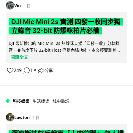
Vin
1 日
DJI Mic Mini 2s 實測 四發一收同步獨
立錄音 32-bit 防爆咪拍片必備
DJI 最新推出的 Mic Mini 2s 無線咪支援「四發一收」分軌錄
音，並首度下放 32-bit Float 浮點內錄功能。本文經實測其...
閱讀全文
249
1
分享
↗
科技娛樂
生活娛樂
城中熱話
Lawton
1 日