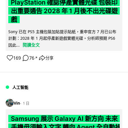
PlayStation 確認停產實體光碟 包裝印
出重要通告 2028 年 1 月後不出光碟遊
戲
Sony 已在 PS5 主機包裝加貼提示貼紙，重申官方 7 月已公布
計劃：2028 年 1 月起停產新遊戲實體光碟。分析師預期 PS6
閱讀全文
因此...
169
76
分享
↗
人工智能
Vin
1 日
Samsung 展示 Galaxy AI 新方向 未來
手機毋須輸入文字 轉向 Agent 全自動操