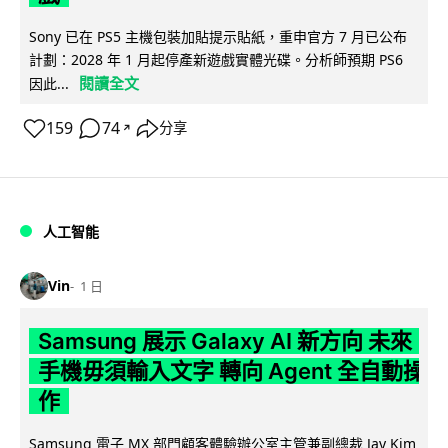
Sony 已在 PS5 主機包裝加貼提示貼紙，重申官方 7 月已公布
計劃：2028 年 1 月起停產新遊戲實體光碟。分析師預期 PS6
閱讀全文
因此...
159
74
分享
↗
人工智能
Vin
1 日
Samsung 展示 Galaxy AI 新方向 未來
手機毋須輸入文字 轉向 Agent 全自動操
作
Samsung 電子 MX 部門顧客體驗辦公室主管兼副總裁 Jay Kim