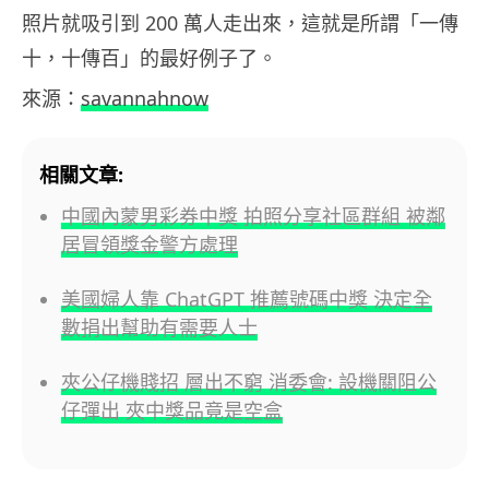
照片就吸引到 200 萬人走出來，這就是所謂「一傳
十，十傳百」的最好例子了。
來源：
savannahnow
相關文章:
中國內蒙男彩券中獎 拍照分享社區群組 被鄰
居冒領獎金警方處理
美國婦人靠 ChatGPT 推薦號碼中獎 決定全
數捐出幫助有需要人士
夾公仔機賤招 層出不窮 消委會: 設機關阻公
仔彈出 夾中獎品竟是空盒