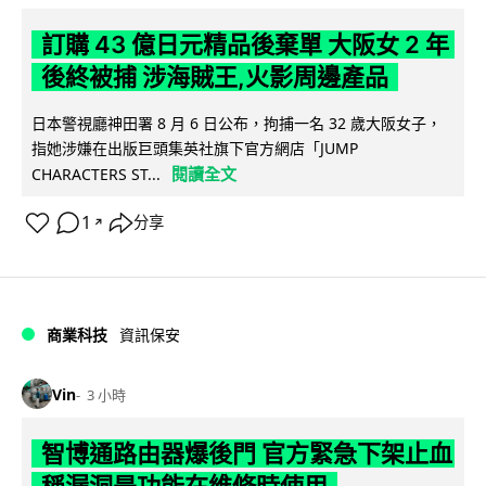
訂購 43 億日元精品後棄單 大阪女 2 年
後終被捕 涉海賊王,火影周邊產品
日本警視廳神田署 8 月 6 日公布，拘捕一名 32 歲大阪女子，
指她涉嫌在出版巨頭集英社旗下官方網店「JUMP
閱讀全文
CHARACTERS ST...
1
分享
↗
商業科技
資訊保安
Vin
3 小時
智博通路由器爆後門 官方緊急下架止血