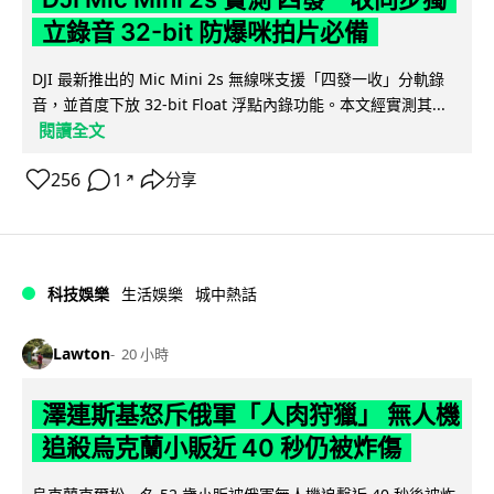
立錄音 32-bit 防爆咪拍片必備
DJI 最新推出的 Mic Mini 2s 無線咪支援「四發一收」分軌錄
音，並首度下放 32-bit Float 浮點內錄功能。本文經實測其...
閱讀全文
256
1
分享
↗
科技娛樂
生活娛樂
城中熱話
Lawton
20 小時
澤連斯基怒斥俄軍「人肉狩獵」 無人機
追殺烏克蘭小販近 40 秒仍被炸傷