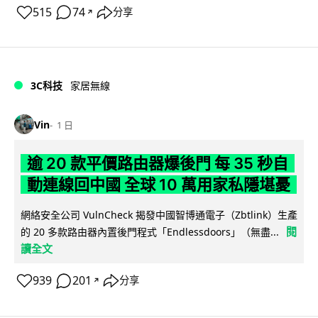
515
74
分享
↗
3C科技
家居無線
Vin
1 日
逾 20 款平價路由器爆後門 每 35 秒自
動連線回中國 全球 10 萬用家私隱堪憂
網絡安全公司 VulnCheck 揭發中國智博通電子（Zbtlink）生產
閱
的 20 多款路由器內置後門程式「Endlessdoors」（無盡...
讀全文
939
201
分享
↗