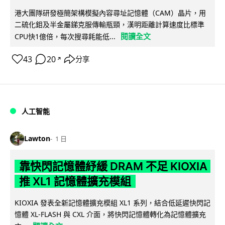
港大團隊研發極簡架構模擬內容尋址記憶體（CAM）晶片，用
二硫化鉬及半金屬銻克服傳輸瓶頸，漢明距離計算速度比標準
閱讀全文
CPU快1億倍，每次搜尋耗能低...
43
20
分享
↗
人工智能
Lawton
1 日
靠快閃記憶體紓緩 DRAM 不足 KIOXIA
推 XL1 記憶體擴充模組
KIOXIA 發表全新記憶體擴充模組 XL1 系列，結合低延遲快閃記
憶體 XL-FLASH 與 CXL 介面，將快閃記憶體轉化為記憶體擴充