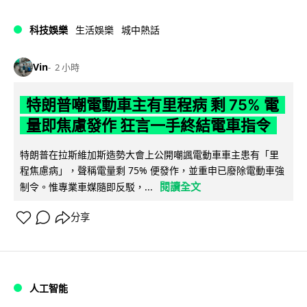
科技娛樂
生活娛樂
城中熱話
Vin
2 小時
特朗普嘲電動車主有里程病 剩 75% 電
量即焦慮發作 狂言一手終結電車指令
特朗普在拉斯維加斯造勢大會上公開嘲諷電動車車主患有「里
程焦慮病」，聲稱電量剩 75% 便發作，並重申已廢除電動車強
閱讀全文
制令。惟專業車媒隨即反駁，...
分享
人工智能