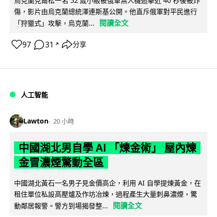
烏克蘭克爾松一名 52 歲小販被俄軍無人機追擊近 40 秒後被炸
傷，影片由烏克蘭總統澤連斯基公開。他直斥俄軍對平民進行
閱讀全文
「狩獵式」攻擊，烏克蘭...
97
31
分享
↗
人工智能
Lawton
20 小時
中國湖北男自學 AI 「煉金術」 屋內煉
金冒濃煙驚動全區
中國湖北黃石一名男子見金價高企，利用 AI 自學提煉黃金，在
租住單位私設高壓爐及作坊冶煉，過程產生大量刺鼻濃煙，驚
閱讀全文
動鄰居報警。警方到場揭發整...