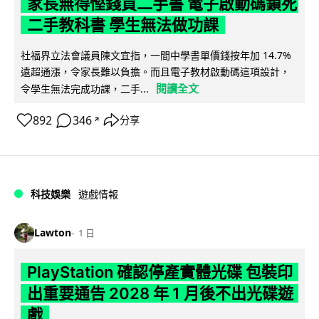
家長無得慳錢買二手書 電子啟動碼鎖死
二手教科書 學生無法做功課
社福界立法會議員陳文宜指，一間中學書單價錢按年加 14.7%
遠超通漲，令家長難以負擔。而且電子教材啟動碼這項設計，
閱讀全文
令學生無法完成功課，二手...
892
346
分享
↗
科技娛樂
遊戲情報
Lawton
1 日
PlayStation 確認停產實體光碟 包裝印
出重要通告 2028 年 1 月後不出光碟遊
戲