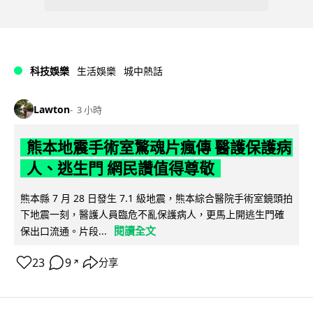
科技娛樂
生活娛樂
城中熱話
Lawton
3 小時
熊本地震手術室驚魂片瘋傳 醫護保護病
人、逃生門 網民讚值得尊敬
熊本縣 7 月 28 日發生 7.1 級地震，熊本綜合醫院手術室鏡頭拍
下地震一刻，醫護人員臨危不亂保護病人，更馬上開逃生門確
閱讀全文
保出口流通。片段...
23
9
分享
↗