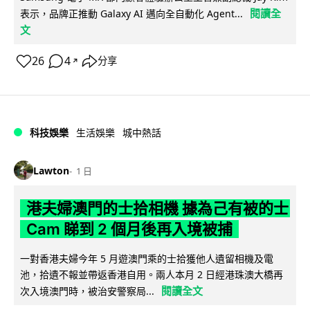
閱讀全
表示，品牌正推動 Galaxy AI 邁向全自動化 Agent...
文
26
4
分享
↗
科技娛樂
生活娛樂
城中熱話
Lawton
1 日
港夫婦澳門的士拾相機 據為己有被的士
Cam 睇到 2 個月後再入境被捕
一對香港夫婦今年 5 月遊澳門乘的士拾獲他人遺留相機及電
池，拾遺不報並帶返香港自用。兩人本月 2 日經港珠澳大橋再
閱讀全文
次入境澳門時，被治安警察局...