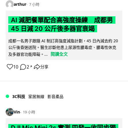
arthur
7 小時
AI 減肥餐單配合高強度操練 成都男
45 日減 20 公斤後多器官衰竭
成都一名男子跟隨 AI 制訂高強度減脂計劃，45 日內減去約 20
公斤後昏迷送院。醫生診斷他患上尿源性膿毒症、膿毒性休克
閱讀全文
及多器官功能障礙。...
10
2
分享
↗
3C科技
家居無線
影音產品
Vin
19 小時
DJI Mic Mini 2s 實測 四發一收同步獨