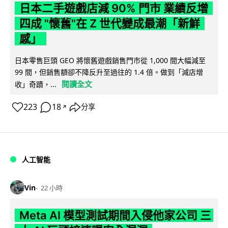
日本二手遊戲店減 90% 門市 業績反增
四成 "懷舊"在 Z 世代變成最潮「新鮮
感」
日本零售巨頭 GEO 將懷舊遊戲銷售門市從 1,000 間大幅減至
99 間，但銷售額卻不降反升至過往的 1.4 倍。做到「減店增
閱讀全文
收」奇蹟，...
223
18
分享
↗
人工智能
Vin
22 小時
Meta AI 模型測試期間入侵他家公司 三