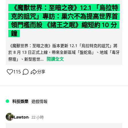
《魔獸世界：至暗之夜》12.1 「烏拉特
克的詛咒」專訪：巢穴不為提高世界首
領門檻而設 《諸王之眠》縮短約 10 分
鐘
《魔獸世界：至暗之夜》版本更新 12.1「烏拉特克的詛咒」將
於 8 月 13 日正式上線，帶來全新區域「盤蛇島」、地城「毒牙
閱讀全文
祭壇」、新型態世...
115
分享
科技娛樂
遊戲情報
Lawton
22 小時