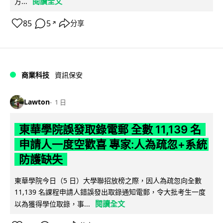
閱讀全文
方...
85
5
分享
↗
商業科技
資訊保安
Lawton
1 日
東華學院誤發取錄電郵 全數 11,139 名
申請人一度空歡喜 專家:人為疏忽+系統
防護缺失
東華學院今日（5 日）大學聯招放榜之際，因人為疏忽向全數
11,139 名課程申請人錯誤發出取錄通知電郵，令大批考生一度
閱讀全文
以為獲得學位取錄，事...