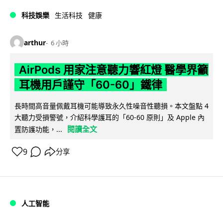
科技娛樂
生活科技
健康
arthur
6 小時
AirPods 用家注意聽力響紅燈 醫學界籲
耳機用戶謹守「60-60」鐵律
長時間高音量佩戴耳機可能導致永久性噪音性聽損。本文盤點 4
大聽力受損警號，介紹科學護耳的「60-60 原則」及 Apple 內
閱讀全文
置防護功能，...
9
分享
人工智能