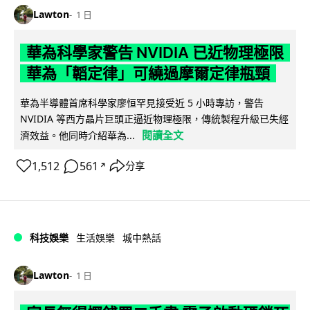
Lawton
1 日
華為科學家警告 NVIDIA 已近物理極限
華為「韜定律」可繞過摩爾定律瓶頸
華為半導體首席科學家廖恒罕見接受近 5 小時專訪，警告
NVIDIA 等西方晶片巨頭正逼近物理極限，傳統製程升級已失經
閱讀全文
濟效益。他同時介紹華為...
1,512
561
分享
↗
科技娛樂
生活娛樂
城中熱話
Lawton
1 日