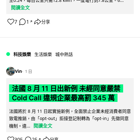
至0.24，每百公里只需12.8 kWh，一度電行到7.8公里。6...
閱讀全文
7
1
分享
↗
科技娛樂
生活娛樂
城中熱話
Vin
1 日
法國 8 月 11 日出新例 未經同意嚴禁
Cold Call 違規企業最高罰 345 萬
法國將於 8 月 11 日起實施新例，全面禁止企業未經消費者同意
致電推銷，由「opt-out」拒接登記制轉為「opt-in」先徵同意
閱讀全文
機制。違...
305
25
分享
↗