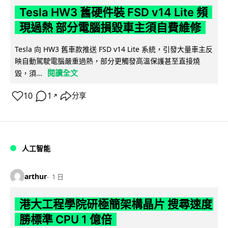
Tesla HW3 舊硬件裝 FSD v14 Lite 頻
現過熱 部分電腦損毀車主須自費維修
Tesla 向 HW3 舊車款推送 FSD v14 Lite 系統，引發大量車主反
映自動駕駛電腦嚴重過熱，部分更觸發高溫保護甚至直接燒
閱讀全文
毀，須...
10
1
分享
↗
人工智能
arthur
1 日
港大工程學院研極簡架構晶片 搜尋速度
勝標準 CPU 1 億倍