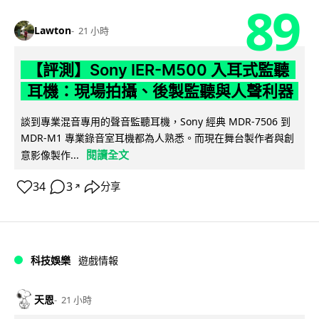
89
Lawton
21 小時
【評測】Sony IER-M500 入耳式監聽
耳機：現場拍攝、後製監聽與人聲利器
談到專業混音專用的聲音監聽耳機，Sony 經典 MDR-7506 到
MDR-M1 專業錄音室耳機都為人熟悉。而現在舞台製作者與創
閱讀全文
意影像製作...
34
3
分享
↗
科技娛樂
遊戲情報
天恩
21 小時