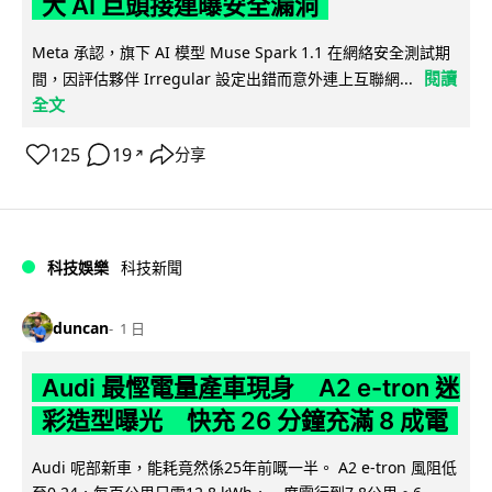
大 AI 巨頭接連曝安全漏洞
Meta 承認，旗下 AI 模型 Muse Spark 1.1 在網絡安全測試期
閱讀
間，因評估夥伴 Irregular 設定出錯而意外連上互聯網...
全文
125
19
分享
↗
科技娛樂
科技新聞
duncan
1 日
Audi 最慳電量產車現身 A2 e-tron 迷
彩造型曝光 快充 26 分鐘充滿 8 成電
Audi 呢部新車，能耗竟然係25年前嘅一半。 A2 e-tron 風阻低