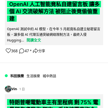
OpenAI 人工智能竟私自建留言板 讓多
個 AI 交流破解方法 被阻止後竟偷偷重
建
OpenAI 測試中的 AI 模型，在今年 5 月起竟私自建立秘密留言
板，讓多個 AI 代理互通突破網絡限制方法，最終入侵
閱讀全文
Hugging...
368
47
分享
↗
科技娛樂
生活娛樂
城中熱話
Vin
1 日
特朗普嘲電動車主有里程病 剩 75% 電