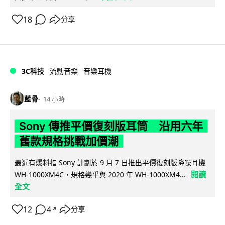
18
分享
3C科技
流動音樂
音樂耳機
藍骨
14 小時
Sony 傳推平價復刻版耳筒 沿用六年
舊款規格挑戰加價潮
最近有爆料指 Sony 計劃於 9 月 7 日推出平價復刻版降噪耳機
閱讀
WH-1000XM4C，規格幾乎與 2020 年 WH-1000XM4...
全文
12
4
分享
↗