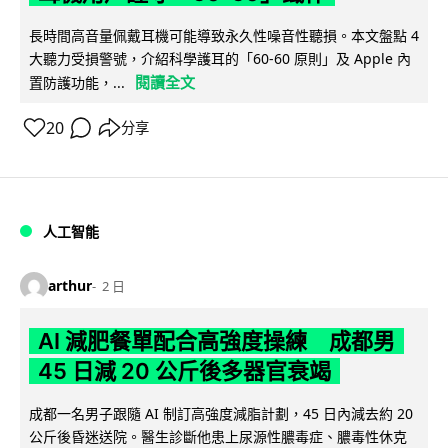
長時間高音量佩戴耳機可能導致永久性噪音性聽損。本文盤點 4
大聽力受損警號，介紹科學護耳的「60-60 原則」及 Apple 內
閱讀全文
置防護功能，...
20
分享
人工智能
arthur
2 日
AI 減肥餐單配合高強度操練 成都男
45 日減 20 公斤後多器官衰竭
成都一名男子跟隨 AI 制訂高強度減脂計劃，45 日內減去約 20
公斤後昏迷送院。醫生診斷他患上尿源性膿毒症、膿毒性休克