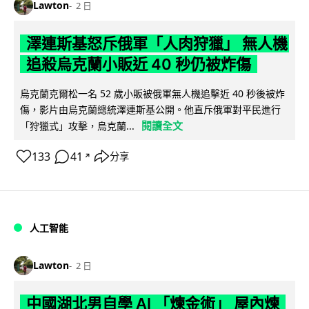
Lawton
2 日
澤連斯基怒斥俄軍「人肉狩獵」 無人機
追殺烏克蘭小販近 40 秒仍被炸傷
烏克蘭克爾松一名 52 歲小販被俄軍無人機追擊近 40 秒後被炸
傷，影片由烏克蘭總統澤連斯基公開。他直斥俄軍對平民進行
閱讀全文
「狩獵式」攻擊，烏克蘭...
133
41
分享
↗
人工智能
Lawton
2 日
中國湖北男自學 AI 「煉金術」 屋內煉