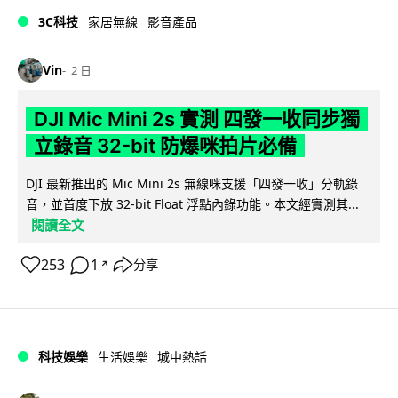
3C科技
家居無線
影音產品
Vin
2 日
DJI Mic Mini 2s 實測 四發一收同步獨
立錄音 32-bit 防爆咪拍片必備
DJI 最新推出的 Mic Mini 2s 無線咪支援「四發一收」分軌錄
音，並首度下放 32-bit Float 浮點內錄功能。本文經實測其...
閱讀全文
253
1
分享
↗
科技娛樂
生活娛樂
城中熱話