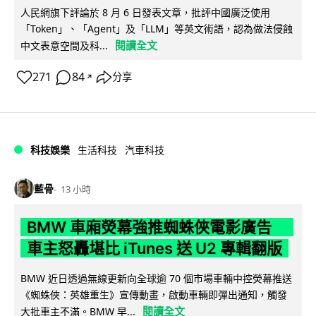
人民網旗下評論於 8 月 6 日發表文章，批評中國廣泛使用
「Token」、「Agent」及「LLM」等英文術語，認為做法侵蝕
閱讀全文
中文表意空間及科...
271
84
分享
↗
科技娛樂
生活科技
汽車科技
藍骨
13 小時
BMW 車廂熒幕強推蜘蛛俠電影廣告
車主怒轟堪比 iTunes 送 U2 專輯翻版
BMW 近日透過無線更新向全球逾 70 個市場車輛中控熒幕推送
《蜘蛛俠：英雄重生》宣傳動畫，啟動車輛即彈出通知，觸發
閱讀全文
大批車主不滿。BMW 早...