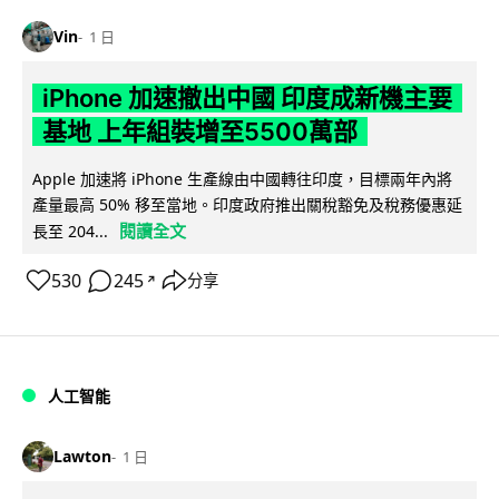
Vin
1 日
iPhone 加速撤出中國 印度成新機主要
基地 上年組裝增至5500萬部
Apple 加速將 iPhone 生產線由中國轉往印度，目標兩年內將
產量最高 50% 移至當地。印度政府推出關稅豁免及稅務優惠延
閱讀全文
長至 204...
530
245
分享
↗
人工智能
Lawton
1 日