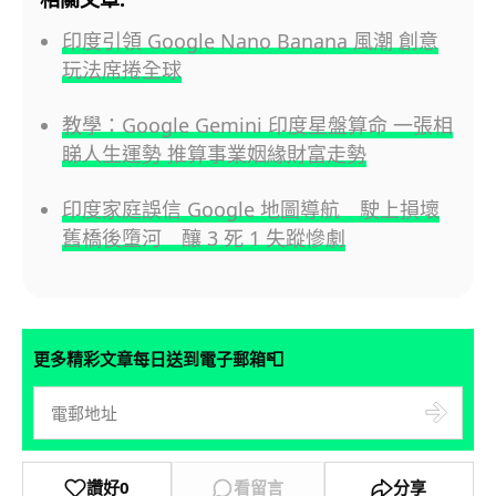
印度引領 Google Nano Banana 風潮 創意
玩法席捲全球
教學：Google Gemini 印度星盤算命 一張相
睇人生運勢 推算事業姻緣財富走勢
印度家庭誤信 Google 地圖導航 駛上損壞
舊橋後墮河 釀 3 死 1 失蹤慘劇
📮
更多精彩文章每日送到電子郵箱
讚好
0
看留言
分享