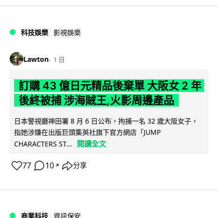
科技娛樂
影視娛樂
Lawton
1 日
訂購 43 億日元精品後棄單 大阪女 2 年
後終被捕 涉海賊王,火影周邊產品
日本警視廳神田署 8 月 6 日公布，拘捕一名 32 歲大阪女子，
指她涉嫌在出版巨頭集英社旗下官方網店「JUMP
閱讀全文
CHARACTERS ST...
77
10
分享
↗
商業科技
資訊保安