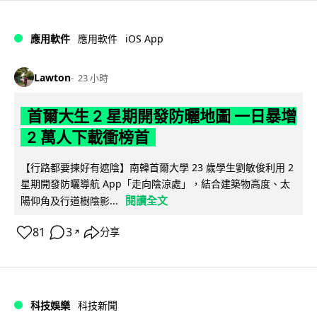
iOS App
應用軟件
應用軟件
Lawton
23 小時
首爾大生 2 星期開發防曬地圖 一日暴增
2 萬人下載衝榜首
【行路都要揀好有遮陰】南韓首爾大學 23 歲學生劉敏俊利用 2
星期開發防曬導航 App「走向陰涼處」，結合建築物高度、太
閱讀全文
陽仰角及行道樹陰影...
81
3
分享
↗
科技娛樂
科技新聞