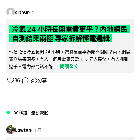
arthur
1 日
冷氣 24 小時長開電費更平？內地網民
自測結果兩極 專家拆解慳電邏輯
你信唔信冷氣長開 24 小時，電費反而平過開開關關？內地網民
實測結果兩極，有人一個月電費只需 118 元人民幣，有人飆到
閱讀全文
過千。電力部門話不能...
36
分享
3C科技
流動電腦
Lawton
1 日