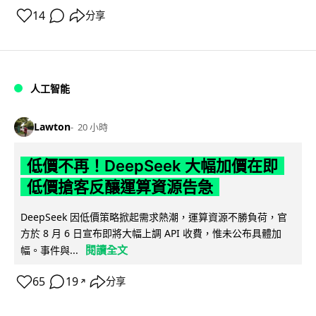
14
分享
人工智能
Lawton
20 小時
低價不再！DeepSeek 大幅加價在即
低價搶客反釀運算資源告急
DeepSeek 因低價策略掀起需求熱潮，運算資源不勝負荷，官
方於 8 月 6 日宣布即將大幅上調 API 收費，惟未公布具體加
閱讀全文
幅。事件與...
65
19
分享
↗