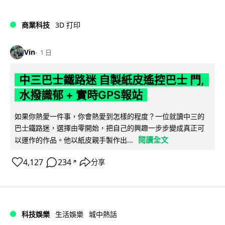
商業科技
3D 打印
Vin
1 日
中三巴士鐵路迷 自製紙皮遙控巴士 門,
水撥識郁 + 實時GPS報站
如果你熱愛一件事，你會熱愛到怎樣的程度？一位就讀中三的
巴士鐵路迷，選擇由零開始，把自己的興趣一步步變成真正可
閱讀全文
以運作的作品。他以紙皮親手製作出...
4,127
234
分享
↗
科技娛樂
生活娛樂
城中熱話