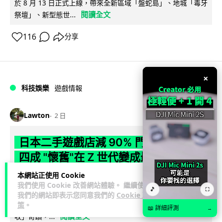
於 8 月 13 日正式上線，帶來全新區域「盤蛇島」、地城「毒牙
閱讀全文
祭壇」、新型態世...
116
分享
×
科技娛樂
遊戲情報
Lawton
2 日
日本二手遊戲店減 90% 門市 業績反增
四成 "懷舊"在 Z 世代變成最潮「新鮮
感」
本網站正使用 Cookie
我們使用 Cookie 改善網站體驗。 繼續使用
🎵
⛶
日本零售巨頭 GEO 將懷舊遊戲銷售門市從 1,000 間大幅減至
我們的網站即表示您同意我們的
Cookie 政
99 間，但銷售額卻不降反升至過往的 1.4 倍。做到「減店增
策
。
📖 詳細評測
→
閱讀全文
收」奇蹟，...