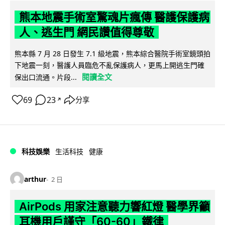
熊本地震手術室驚魂片瘋傳 醫護保護病
人、逃生門 網民讚值得尊敬
熊本縣 7 月 28 日發生 7.1 級地震，熊本綜合醫院手術室鏡頭拍
下地震一刻，醫護人員臨危不亂保護病人，更馬上開逃生門確
閱讀全文
保出口流通。片段...
69
23
分享
↗
科技娛樂
生活科技
健康
arthur
2 日
AirPods 用家注意聽力響紅燈 醫學界籲
耳機用戶謹守「60-60」鐵律