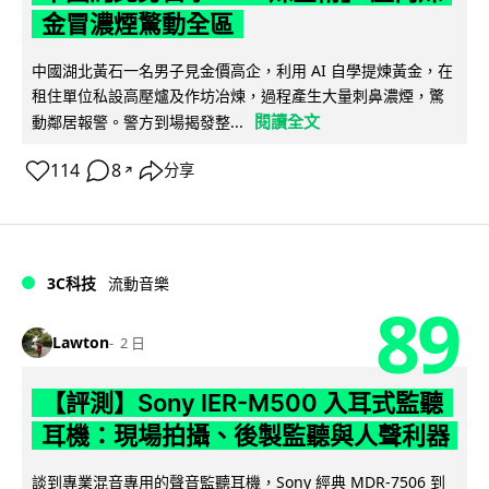
金冒濃煙驚動全區
中國湖北黃石一名男子見金價高企，利用 AI 自學提煉黃金，在
租住單位私設高壓爐及作坊冶煉，過程產生大量刺鼻濃煙，驚
閱讀全文
動鄰居報警。警方到場揭發整...
114
8
分享
↗
3C科技
流動音樂
89
Lawton
2 日
【評測】Sony IER-M500 入耳式監聽
耳機：現場拍攝、後製監聽與人聲利器
談到專業混音專用的聲音監聽耳機，Sony 經典 MDR-7506 到