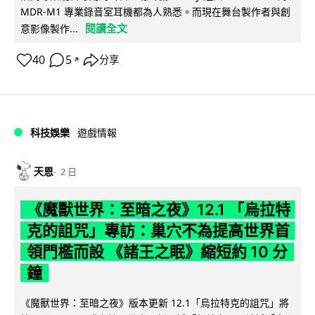
MDR-M1 專業錄音室耳機都為人熟悉。而現在舞台製作者與創
閱讀全文
意影像製作...
40
5
分享
↗
科技娛樂
遊戲情報
天恩
2 日
《魔獸世界：至暗之夜》12.1 「烏拉特
克的詛咒」專訪：巢穴不為提高世界首
領門檻而設 《諸王之眠》縮短約 10 分
鐘
《魔獸世界：至暗之夜》版本更新 12.1「烏拉特克的詛咒」將