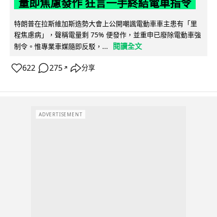
量即焦慮發作 狂言一手終結電車指令
特朗普在拉斯維加斯造勢大會上公開嘲諷電動車車主患有「里
程焦慮病」，聲稱電量剩 75% 便發作，並重申已廢除電動車強
閱讀全文
制令。惟專業車媒隨即反駁，...
622
275
分享
↗
ADVERTISEMENT