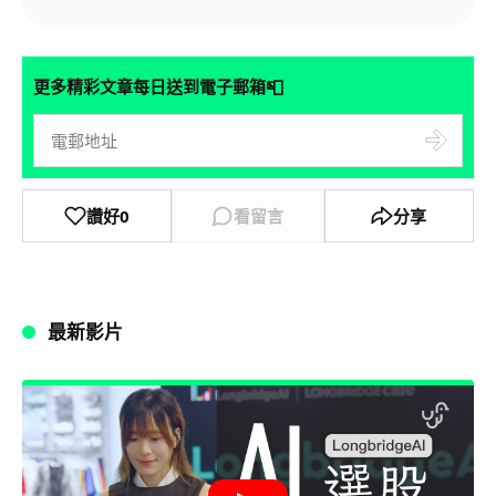
📮
更多精彩文章每日送到電子郵箱
讚好
0
看留言
分享
最新影片