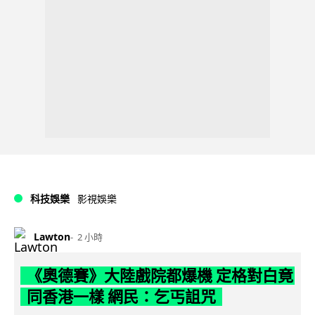
科技娛樂
影視娛樂
Lawton
2 小時
《奧德賽》大陸戲院都爆機 定格對白竟
同香港一樣 網民：乞丐詛咒