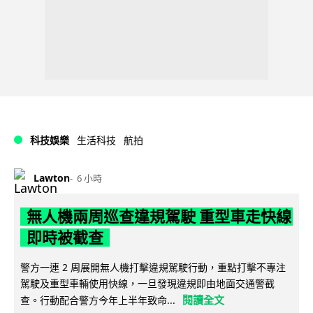
科技娛樂
生活科技
航拍
Lawton
6 小時
無人機兩周巡查違規駕駛 重型車走快線
即時被截查
警方一連 2 周展開無人機打擊違規駕駛行動，重點打擊不專注
駕駛及重型車輛使用快線，一旦發現違規即由地面交通警截
閱讀全文
查。行動配合警方今年上半年致命...