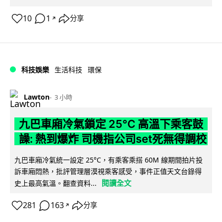
10
1
分享
↗
科技娛樂
生活科技
環保
Lawton
3 小時
九巴車廂冷氣鎖定 25°C 高溫下乘客鼓
譟: 熱到爆炸 司機指公司set死無得調校
九巴車廂冷氣統一設定 25°C，有乘客乘搭 60M 線期間拍片投
訴車廂悶熱，批評管理層漠視乘客感受，事件正值天文台錄得
閱讀全文
史上最高氣溫。翻查資料...
281
163
分享
↗