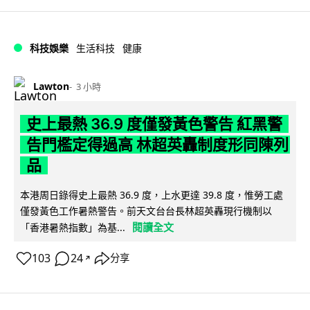
科技娛樂
生活科技
健康
Lawton
3 小時
史上最熱 36.9 度僅發黃色警告 紅黑警
告門檻定得過高 林超英轟制度形同陳列
品
本港周日錄得史上最熱 36.9 度，上水更達 39.8 度，惟勞工處
僅發黃色工作暑熱警告。前天文台台長林超英轟現行機制以
閱讀全文
「香港暑熱指數」為基...
103
24
分享
↗