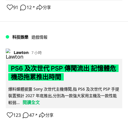
91
12
分享
↗
科技娛樂
遊戲情報
Lawton
7 小時
PS6 及次世代 PSP 傳聞流出 記憶體危
機恐拖累推出時間
爆料媒體披露 Sony 次世代主機傳聞,指 PS6 及次世代 PSP 手提
裝置預計 2027 年底推出,分別為一款強大家用主機及一款性能
閱讀全文
較弱...
123
47
分享
↗