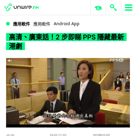
WWDC 2026
GenAI 與雲端科技專區
ERP 與商業 AI
高清、廣東話！2 步即睇 PPS 隱藏最新港劇
Android App
應用軟件
應用軟件
高清、廣東話！2 步即睇 PPS 隱藏最新
港劇
作者
發佈日期
閱讀時間