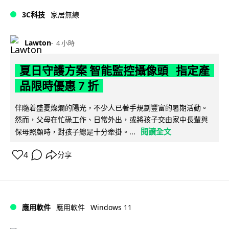
3C科技
家居無線
Lawton
4 小時
夏日守護方案 智能監控攝像頭 指定產
品限時優惠 7 折
伴隨着盛夏燦爛的陽光，不少人已著手規劃豐富的暑期活動。
然而，父母在忙碌工作、日常外出，或將孩子交由家中長輩與
閱讀全文
保母照顧時，對孩子總是十分牽掛。...
4
分享
Windows 11
應用軟件
應用軟件