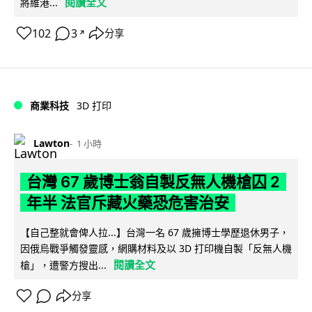
閱讀全文
將維港...
102
3
分享
↗
商業科技
3D 打印
Lawton
1 小時
台灣 67 歲博士翁自製反無人機槍囚 2
年半 法官斥藏火藥恐危害治安
【自己整就會俾人拉...】台灣一名 67 歲擁博士學歷退休男子，
因俄烏戰爭觸發靈感，網購材料及以 3D 打印機自製「反無人機
閱讀全文
槍」，遭警方搜出...
分享