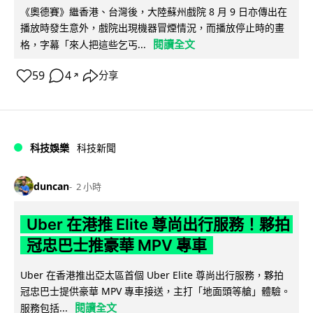
《奧德賽》繼香港、台灣後，大陸蘇州戲院 8 月 9 日亦傳出在
播放時發生意外，戲院出現機器冒煙情況，而播放停止時的畫
閱讀全文
格，字幕「來人把這些乞丐...
59
4
分享
↗
科技娛樂
科技新聞
duncan
2 小時
Uber 在港推 Elite 尊尚出行服務！夥拍
冠忠巴士推豪華 MPV 專車
Uber 在香港推出亞太區首個 Uber Elite 尊尚出行服務，夥拍
冠忠巴士提供豪華 MPV 專車接送，主打「地面頭等艙」體驗。
閱讀全文
服務包括...