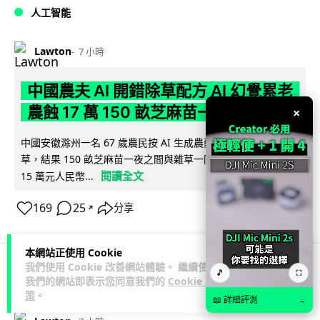
人工智能
Lawton
7 小時
中國農夫 AI 開錯除草配方 AI 幻覺累老
農蝕 17 萬 150 畝芝麻苗一夜枯死
×
中國安徽滁州一名 67 歲農民按 AI 生成農藥配方為芝麻田除
草，結果 150 畝芝麻苗一夜之間與雜草一同枯死，估計損失約
閱讀全文
15 萬元人民幣...
169
25
分享
↗
本網站正使用 Cookie
我們使用 Cookie 改善網站體驗。 繼續使用
🎵
⛶
我們的網站即表示您同意我們的
Cookie 政
科技娛樂
生活科技
玩具
策
。
📖 詳細評測
→