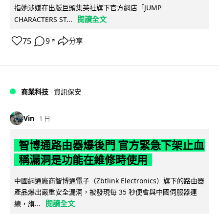
指她涉嫌在出版巨頭集英社旗下官方網店「JUMP
閱讀全文
CHARACTERS ST...
75
9
分享
↗
商業科技
資訊保安
Vin
1 日
智博通路由器爆後門 官方緊急下架止血
稱漏洞是功能在維修時使用
中國網通廠商智博通電子（Zbtlink Electronics）旗下的路由器
產品爆出嚴重安全漏洞，被發現每 35 秒便會與中國伺服器連
閱讀全文
線，旗...