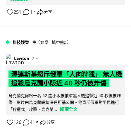
251
1
分享
↗
科技娛樂
生活娛樂
城中熱話
Lawton
2 日
澤連斯基怒斥俄軍「人肉狩獵」 無人機
追殺烏克蘭小販近 40 秒仍被炸傷
烏克蘭克爾松一名 52 歲小販被俄軍無人機追擊近 40 秒後被炸
傷，影片由烏克蘭總統澤連斯基公開。他直斥俄軍對平民進行
閱讀全文
「狩獵式」攻擊，烏克蘭...
126
41
分享
↗