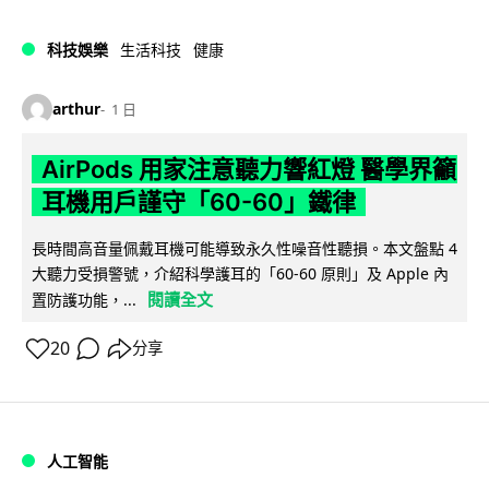
科技娛樂
生活科技
健康
arthur
1 日
AirPods 用家注意聽力響紅燈 醫學界籲
耳機用戶謹守「60-60」鐵律
長時間高音量佩戴耳機可能導致永久性噪音性聽損。本文盤點 4
大聽力受損警號，介紹科學護耳的「60-60 原則」及 Apple 內
閱讀全文
置防護功能，...
20
分享
人工智能