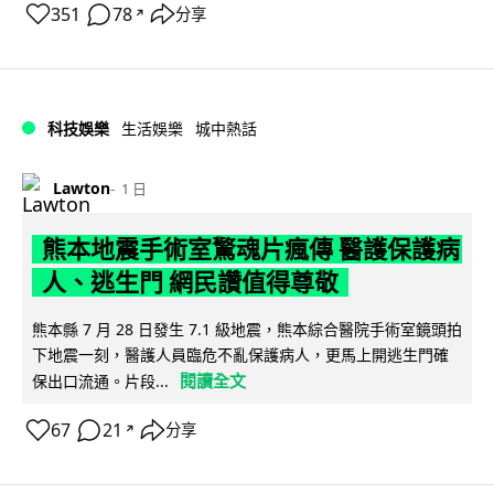
351
78
分享
↗
科技娛樂
生活娛樂
城中熱話
Lawton
1 日
熊本地震手術室驚魂片瘋傳 醫護保護病
人、逃生門 網民讚值得尊敬
熊本縣 7 月 28 日發生 7.1 級地震，熊本綜合醫院手術室鏡頭拍
下地震一刻，醫護人員臨危不亂保護病人，更馬上開逃生門確
閱讀全文
保出口流通。片段...
67
21
分享
↗