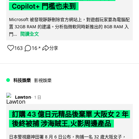
Copilot+ 門檻也未到
Microsoft 被發現靜靜刪除官方網站上，對遊戲玩家要為電腦配
置 32GB RAM 的建議。分析指微軟同時新推出的 8GB RAM 入
閱讀全文
門...
163
16
分享
↗
科技娛樂
影視娛樂
Lawton
1 日
訂購 43 億日元精品後棄單 大阪女 2 年
後終被捕 涉海賊王,火影周邊產品
日本警視廳神田署 8 月 6 日公布，拘捕一名 32 歲大阪女子，