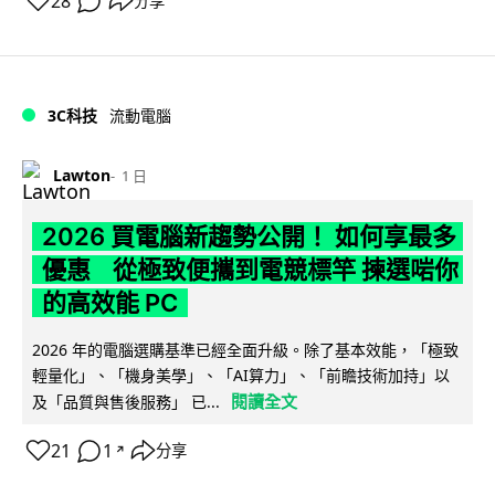
28
分享
3C科技
流動電腦
Lawton
1 日
2026 買電腦新趨勢公開！ 如何享最多
優惠 從極致便攜到電競標竿 揀選啱你
的高效能 PC
2026 年的電腦選購基準已經全面升級。除了基本效能，「極致
輕量化」、「機身美學」、「AI算力」、「前瞻技術加持」以
閱讀全文
及「品質與售後服務」 已...
21
1
分享
↗