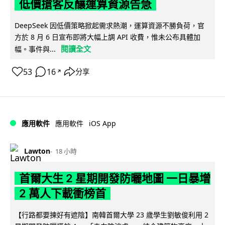
低價搶客反釀運算資源告急
DeepSeek 因低價策略掀起需求熱潮，運算資源不勝負荷，官
方於 8 月 6 日宣布即將大幅上調 API 收費，惟未公布具體加
閱讀全文
幅。事件與...
53
16
分享
↗
iOS App
應用軟件
應用軟件
Lawton
18 小時
首爾大生 2 星期開發防曬地圖 一日暴增
2 萬人下載衝榜首
【行路都要揀好有遮陰】南韓首爾大學 23 歲學生劉敏俊利用 2