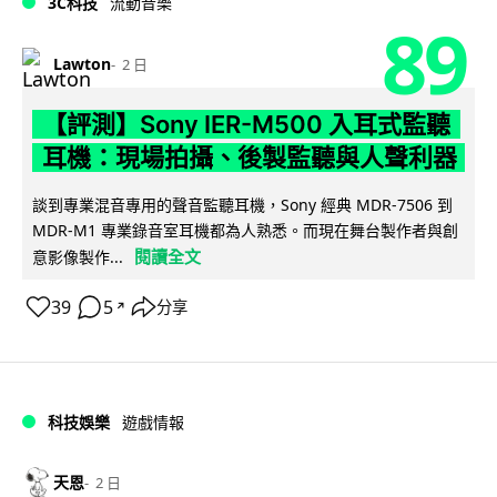
3C科技
流動音樂
89
Lawton
2 日
【評測】Sony IER-M500 入耳式監聽
耳機：現場拍攝、後製監聽與人聲利器
談到專業混音專用的聲音監聽耳機，Sony 經典 MDR-7506 到
MDR-M1 專業錄音室耳機都為人熟悉。而現在舞台製作者與創
閱讀全文
意影像製作...
39
5
分享
↗
科技娛樂
遊戲情報
天恩
2 日