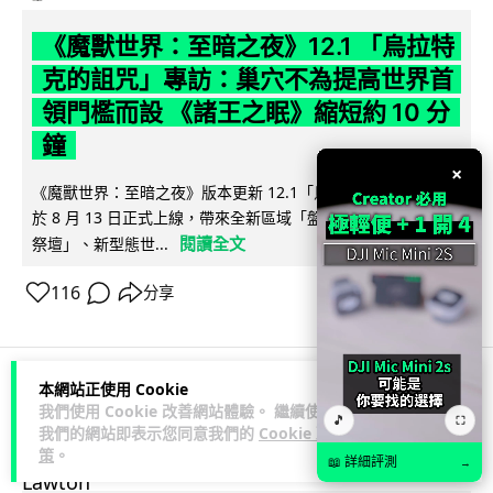
《魔獸世界：至暗之夜》12.1 「烏拉特
克的詛咒」專訪：巢穴不為提高世界首
領門檻而設 《諸王之眠》縮短約 10 分
鐘
×
《魔獸世界：至暗之夜》版本更新 12.1「烏拉特克的詛咒」將
於 8 月 13 日正式上線，帶來全新區域「盤蛇島」、地城「毒牙
閱讀全文
祭壇」、新型態世...
116
分享
本網站正使用 Cookie
科技娛樂
遊戲情報
我們使用 Cookie 改善網站體驗。 繼續使用
🎵
⛶
我們的網站即表示您同意我們的
Cookie 政
策
。
📖 詳細評測
Lawton
→
2 日