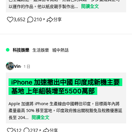
閱讀全文
以運作的作品。他以紙皮親手製作出...
3,652
210
分享
↗
科技娛樂
生活娛樂
城中熱話
Vin
1 日
iPhone 加速撤出中國 印度成新機主要
基地 上年組裝增至5500萬部
Apple 加速將 iPhone 生產線由中國轉往印度，目標兩年內將
產量最高 50% 移至當地。印度政府推出關稅豁免及稅務優惠延
閱讀全文
長至 204...
512
237
分享
↗