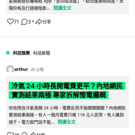
星期開發防曬導航 App「走向陰涼處」，結合建築物高度、太
閱讀全文
陽仰角及行道樹陰影...
71
3
分享
↗
科技娛樂
科技新聞
arthur
20 小時
冷氣 24 小時長開電費更平？內地網民
實測結果兩極 專家拆解慳電邏輯
你信唔信冷氣長開 24 小時，電費反而平過開開關關？內地網民
實測結果兩極，有人一個月電費只需 118 元人民幣，有人飆到
閱讀全文
過千。電力部門話不能...