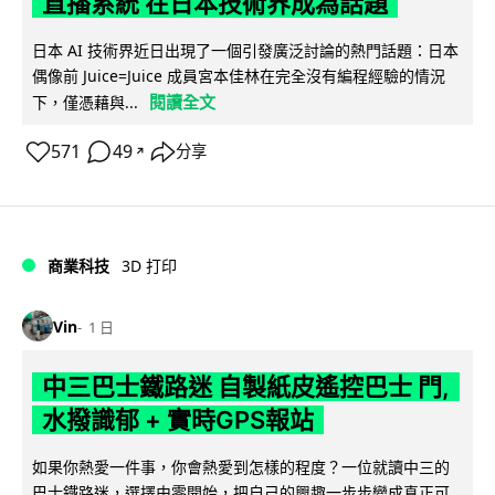
直播系統 在日本技術界成為話題
日本 AI 技術界近日出現了一個引發廣泛討論的熱門話題：日本
偶像前 Juice=Juice 成員宮本佳林在完全沒有編程經驗的情況
閱讀全文
下，僅憑藉與...
571
49
分享
↗
商業科技
3D 打印
Vin
1 日
中三巴士鐵路迷 自製紙皮遙控巴士 門,
水撥識郁 + 實時GPS報站
如果你熱愛一件事，你會熱愛到怎樣的程度？一位就讀中三的
巴士鐵路迷，選擇由零開始，把自己的興趣一步步變成真正可