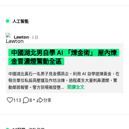
人工智能
Lawton
2 日
中國湖北男自學 AI 「煉金術」 屋內煉
金冒濃煙驚動全區
中國湖北黃石一名男子見金價高企，利用 AI 自學提煉黃金，在
租住單位私設高壓爐及作坊冶煉，過程產生大量刺鼻濃煙，驚
閱讀全文
動鄰居報警。警方到場揭發整...
113
8
分享
↗