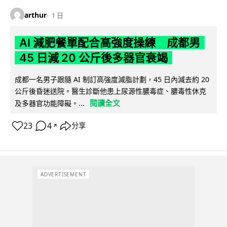
arthur
1 日
AI 減肥餐單配合高強度操練 成都男
45 日減 20 公斤後多器官衰竭
成都一名男子跟隨 AI 制訂高強度減脂計劃，45 日內減去約 20
公斤後昏迷送院。醫生診斷他患上尿源性膿毒症、膿毒性休克
閱讀全文
及多器官功能障礙。...
23
4
分享
↗
ADVERTISEMENT