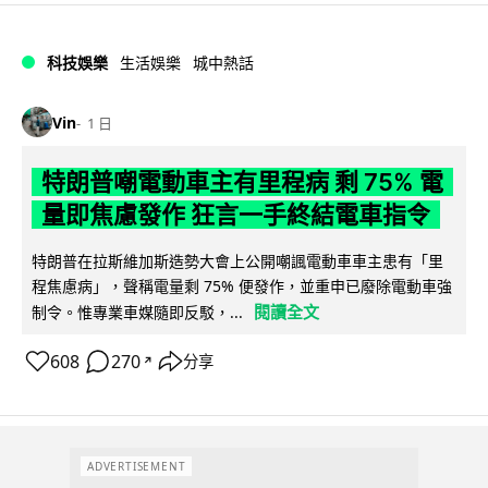
科技娛樂
生活娛樂
城中熱話
Vin
1 日
特朗普嘲電動車主有里程病 剩 75% 電
量即焦慮發作 狂言一手終結電車指令
特朗普在拉斯維加斯造勢大會上公開嘲諷電動車車主患有「里
程焦慮病」，聲稱電量剩 75% 便發作，並重申已廢除電動車強
閱讀全文
制令。惟專業車媒隨即反駁，...
608
270
分享
↗
ADVERTISEMENT