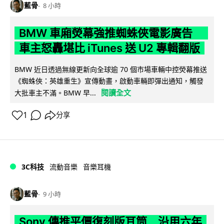
藍骨
8 小時
BMW 車廂熒幕強推蜘蛛俠電影廣告
車主怒轟堪比 iTunes 送 U2 專輯翻版
BMW 近日透過無線更新向全球逾 70 個市場車輛中控熒幕推送
《蜘蛛俠：英雄重生》宣傳動畫，啟動車輛即彈出通知，觸發
閱讀全文
大批車主不滿。BMW 早...
1
分享
3C科技
流動音樂
音樂耳機
藍骨
9 小時
Sony 傳推平價復刻版耳筒 沿用六年