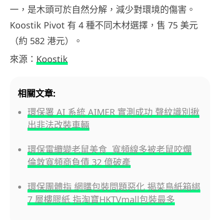
一，是木頭可於自然分解，減少對環境的傷害。
Koostik Pivot 有 4 種不同木材選擇，售 75 美元
（約 582 港元）。
來源：
Koostik
相關文章:
環保署 AI 系統 AIMER 實測成功 聲紋識別揪
出非法改裝車輛
環保電纜變老鼠美食 寬頻線多被老鼠咬爛
倫敦寬頻商負債 32 億破產
環保團體指 網購包裝問題惡化 揭菜鳥紙箱綁
7 層樓膠紙 指淘寶HKTVmall包裝最多