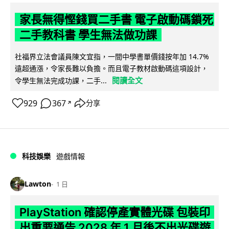
家長無得慳錢買二手書 電子啟動碼鎖死
二手教科書 學生無法做功課
社福界立法會議員陳文宜指，一間中學書單價錢按年加 14.7%
遠超通漲，令家長難以負擔。而且電子教材啟動碼這項設計，
閱讀全文
令學生無法完成功課，二手...
929
367
分享
↗
科技娛樂
遊戲情報
Lawton
1 日
PlayStation 確認停產實體光碟 包裝印
出重要通告 2028 年 1 月後不出光碟遊