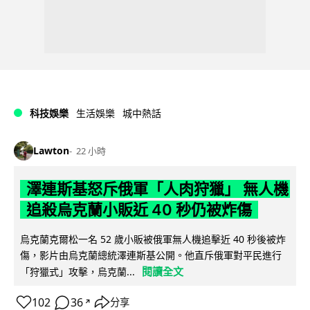
科技娛樂
生活娛樂
城中熱話
Lawton
22 小時
澤連斯基怒斥俄軍「人肉狩獵」 無人機
追殺烏克蘭小販近 40 秒仍被炸傷
烏克蘭克爾松一名 52 歲小販被俄軍無人機追擊近 40 秒後被炸
傷，影片由烏克蘭總統澤連斯基公開。他直斥俄軍對平民進行
閱讀全文
「狩獵式」攻擊，烏克蘭...
102
36
分享
↗