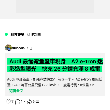
科技娛樂
科技新聞
duncan
1 日
Audi 最慳電量產車現身 A2 e-tron 迷
彩造型曝光 快充 26 分鐘充滿 8 成電
Audi 呢部新車，能耗竟然係25年前嘅一半。 A2 e-tron 風阻低
至0.24，每百公里只需12.8 kWh，一度電行到7.8公里。6...
閱讀全文
7
1
分享
↗