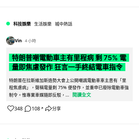
科技娛樂
生活娛樂
城中熱話
Vin
4 小時
特朗普嘲電動車主有里程病 剩 75% 電
量即焦慮發作 狂言一手終結電車指令
特朗普在拉斯維加斯造勢大會上公開嘲諷電動車車主患有「里
程焦慮病」，聲稱電量剩 75% 便發作，並重申已廢除電動車強
閱讀全文
制令。惟專業車媒隨即反駁，...
348
108
分享
↗