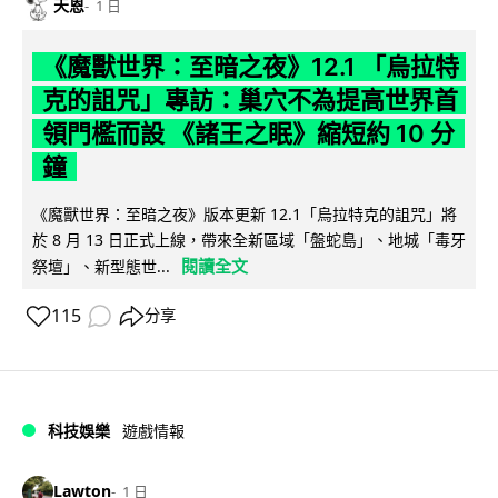
天恩
1 日
《魔獸世界：至暗之夜》12.1 「烏拉特
克的詛咒」專訪：巢穴不為提高世界首
領門檻而設 《諸王之眠》縮短約 10 分
鐘
《魔獸世界：至暗之夜》版本更新 12.1「烏拉特克的詛咒」將
於 8 月 13 日正式上線，帶來全新區域「盤蛇島」、地城「毒牙
閱讀全文
祭壇」、新型態世...
115
分享
科技娛樂
遊戲情報
Lawton
1 日