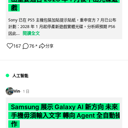
戲
Sony 已在 PS5 主機包裝加貼提示貼紙，重申官方 7 月已公布
計劃：2028 年 1 月起停產新遊戲實體光碟。分析師預期 PS6
閱讀全文
因此...
167
76
分享
↗
人工智能
Vin
1 日
Samsung 展示 Galaxy AI 新方向 未來
手機毋須輸入文字 轉向 Agent 全自動操
作