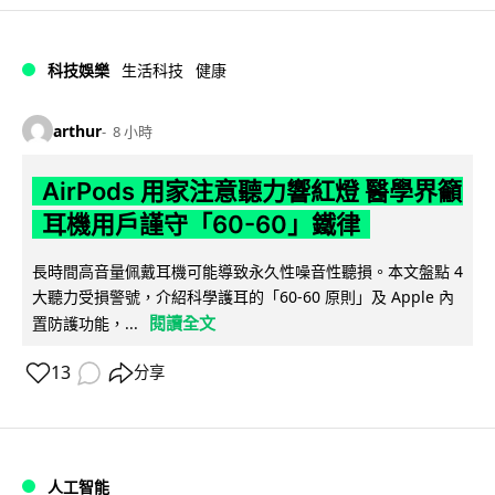
科技娛樂
生活科技
健康
arthur
8 小時
AirPods 用家注意聽力響紅燈 醫學界籲
耳機用戶謹守「60-60」鐵律
長時間高音量佩戴耳機可能導致永久性噪音性聽損。本文盤點 4
大聽力受損警號，介紹科學護耳的「60-60 原則」及 Apple 內
閱讀全文
置防護功能，...
13
分享
人工智能