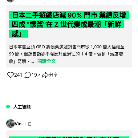
日本二手遊戲店減 90% 門市 業績反增
四成 "懷舊"在 Z 世代變成最潮「新鮮
感」
日本零售巨頭 GEO 將懷舊遊戲銷售門市從 1,000 間大幅減至
99 間，但銷售額卻不降反升至過往的 1.4 倍。做到「減店增
閱讀全文
收」奇蹟，...
241
19
分享
↗
人工智能
Vin
1 日