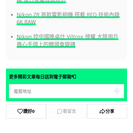
Nikon ZR 首款電影相機 搭載 RED 技術內錄
6K RAW
Nikon 控中國唯卓仕 Viltrox 侵權 大陸用戶
擔心手頭上的鏡頭會變磚
📮
更多精彩文章每日送到電子郵箱
讚好
0
看留言
分享