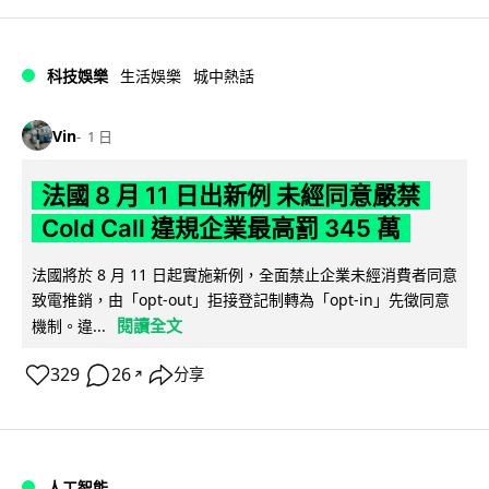
科技娛樂
生活娛樂
城中熱話
Vin
1 日
法國 8 月 11 日出新例 未經同意嚴禁
Cold Call 違規企業最高罰 345 萬
法國將於 8 月 11 日起實施新例，全面禁止企業未經消費者同意
致電推銷，由「opt-out」拒接登記制轉為「opt-in」先徵同意
閱讀全文
機制。違...
329
26
分享
↗
人工智能