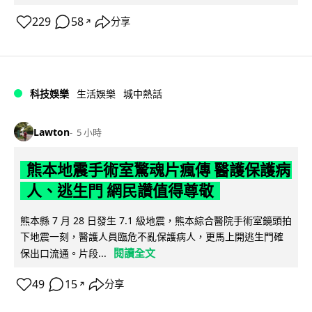
229
58
分享
↗
科技娛樂
生活娛樂
城中熱話
Lawton
5 小時
熊本地震手術室驚魂片瘋傳 醫護保護病
人、逃生門 網民讚值得尊敬
熊本縣 7 月 28 日發生 7.1 級地震，熊本綜合醫院手術室鏡頭拍
下地震一刻，醫護人員臨危不亂保護病人，更馬上開逃生門確
閱讀全文
保出口流通。片段...
49
15
分享
↗