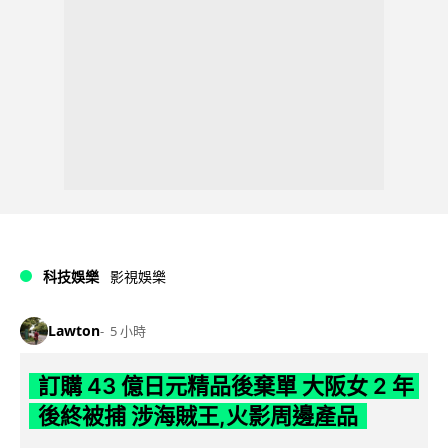
科技娛樂
影視娛樂
Lawton
5 小時
訂購 43 億日元精品後棄單 大阪女 2 年
後終被捕 涉海賊王,火影周邊產品