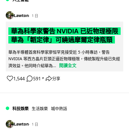
Lawton
1 日
華為科學家警告 NVIDIA 已近物理極限
華為「韜定律」可繞過摩爾定律瓶頸
華為半導體首席科學家廖恒罕見接受近 5 小時專訪，警告
NVIDIA 等西方晶片巨頭正逼近物理極限，傳統製程升級已失經
閱讀全文
濟效益。他同時介紹華為...
1,544
591
分享
↗
科技娛樂
生活娛樂
城中熱話
Lawton
1 日