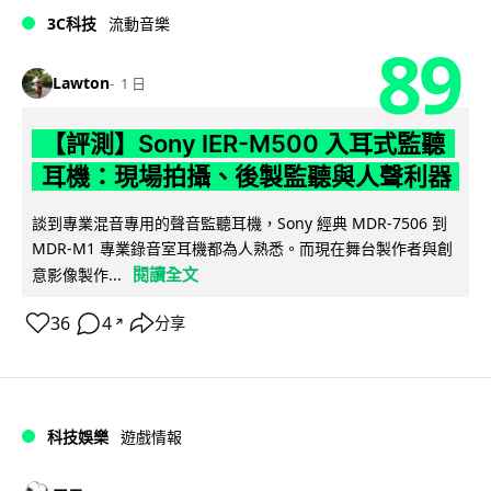
3C科技
流動音樂
89
Lawton
1 日
【評測】Sony IER-M500 入耳式監聽
耳機：現場拍攝、後製監聽與人聲利器
談到專業混音專用的聲音監聽耳機，Sony 經典 MDR-7506 到
MDR-M1 專業錄音室耳機都為人熟悉。而現在舞台製作者與創
閱讀全文
意影像製作...
36
4
分享
↗
科技娛樂
遊戲情報