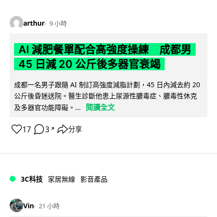
arthur
9 小時
AI 減肥餐單配合高強度操練 成都男
45 日減 20 公斤後多器官衰竭
成都一名男子跟隨 AI 制訂高強度減脂計劃，45 日內減去約 20
公斤後昏迷送院。醫生診斷他患上尿源性膿毒症、膿毒性休克
閱讀全文
及多器官功能障礙。...
17
3
分享
↗
3C科技
家居無線
影音產品
Vin
21 小時