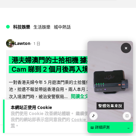
科技娛樂
生活娛樂
城中熱話
Lawton
1 日
×
港夫婦澳門的士拾相機 據為己有被的士
Cam 睇到 2 個月後再入境被捕
一對香港夫婦今年 5 月遊澳門乘的士拾獲他人遺留相機及電
池，拾遺不報並帶返香港自用。兩人本月 2 日經港珠澳大橋再
閱讀全文
次入境澳門時，被治安警察局...
本網站正使用 Cookie
531
75
分享
↗
我們使用 Cookie 改善網站體驗。 繼續使用
🎵
⛶
我們的網站即表示您同意我們的
Cookie 政
策
。
📖 詳細評測
→