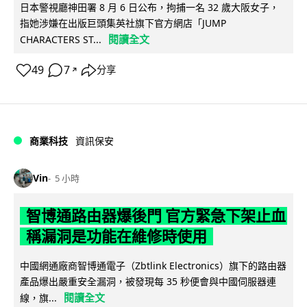
日本警視廳神田署 8 月 6 日公布，拘捕一名 32 歲大阪女子，
指她涉嫌在出版巨頭集英社旗下官方網店「JUMP
閱讀全文
CHARACTERS ST...
49
7
分享
↗
商業科技
資訊保安
Vin
5 小時
智博通路由器爆後門 官方緊急下架止血
稱漏洞是功能在維修時使用
中國網通廠商智博通電子（Zbtlink Electronics）旗下的路由器
產品爆出嚴重安全漏洞，被發現每 35 秒便會與中國伺服器連
閱讀全文
線，旗...