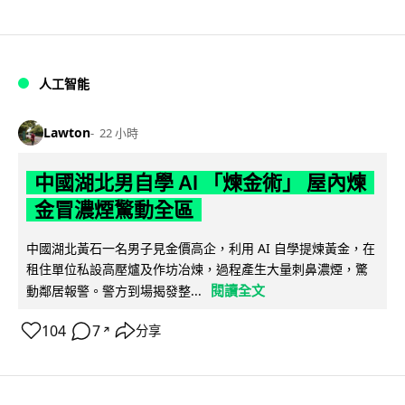
人工智能
Lawton
22 小時
中國湖北男自學 AI 「煉金術」 屋內煉
金冒濃煙驚動全區
中國湖北黃石一名男子見金價高企，利用 AI 自學提煉黃金，在
租住單位私設高壓爐及作坊冶煉，過程產生大量刺鼻濃煙，驚
閱讀全文
動鄰居報警。警方到場揭發整...
104
7
分享
↗