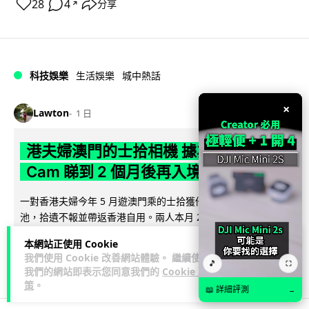
28
4
分享
↗
科技娛樂
生活娛樂
城中熱話
×
Lawton
1 日
港夫婦澳門的士拾相機 據為己有被的士
Cam 睇到 2 個月後再入境被捕
一對香港夫婦今年 5 月遊澳門乘的士拾獲他人遺留相機及電
池，拾遺不報並帶返香港自用。兩人本月 2 日經港珠澳大橋再
閱讀全文
次入境澳門時，被治安警察局...
本網站正使用 Cookie
我們使用 Cookie 改善網站體驗。 繼續使用
539
75
🎵
分享
⛶
↗
我們的網站即表示您同意我們的
Cookie 政
策
。
📖 詳細評測
→