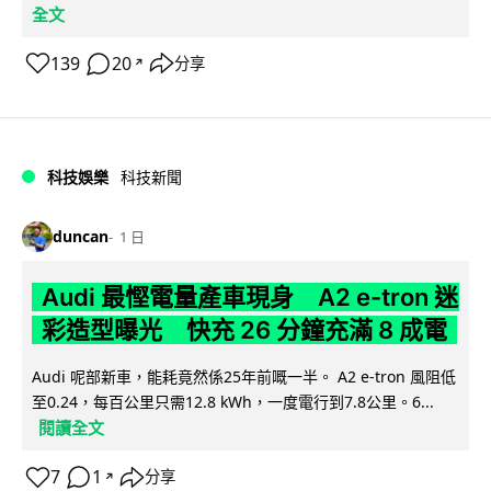
全文
139
20
分享
↗
科技娛樂
科技新聞
duncan
1 日
Audi 最慳電量產車現身 A2 e-tron 迷
彩造型曝光 快充 26 分鐘充滿 8 成電
Audi 呢部新車，能耗竟然係25年前嘅一半。 A2 e-tron 風阻低
至0.24，每百公里只需12.8 kWh，一度電行到7.8公里。6...
閱讀全文
7
1
分享
↗