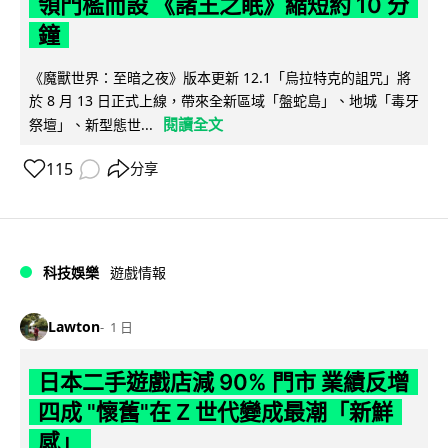
領門檻而設 《諸王之眠》縮短約 10 分
鐘
《魔獸世界：至暗之夜》版本更新 12.1「烏拉特克的詛咒」將
於 8 月 13 日正式上線，帶來全新區域「盤蛇島」、地城「毒牙
閱讀全文
祭壇」、新型態世...
115
分享
科技娛樂
遊戲情報
Lawton
1 日
日本二手遊戲店減 90% 門市 業績反增
四成 "懷舊"在 Z 世代變成最潮「新鮮
感」