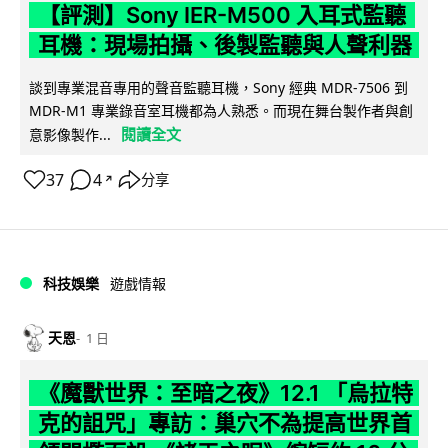
【評測】Sony IER-M500 入耳式監聽
耳機：現場拍攝、後製監聽與人聲利器
談到專業混音專用的聲音監聽耳機，Sony 經典 MDR-7506 到
MDR-M1 專業錄音室耳機都為人熟悉。而現在舞台製作者與創
閱讀全文
意影像製作...
37
4
分享
↗
科技娛樂
遊戲情報
天恩
1 日
《魔獸世界：至暗之夜》12.1 「烏拉特
克的詛咒」專訪：巢穴不為提高世界首