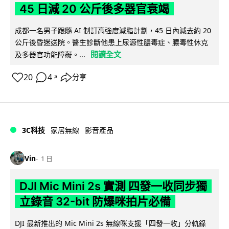
45 日減 20 公斤後多器官衰竭
成都一名男子跟隨 AI 制訂高強度減脂計劃，45 日內減去約 20
公斤後昏迷送院。醫生診斷他患上尿源性膿毒症、膿毒性休克
閱讀全文
及多器官功能障礙。...
20
4
分享
↗
3C科技
家居無線
影音產品
Vin
1 日
DJI Mic Mini 2s 實測 四發一收同步獨
立錄音 32-bit 防爆咪拍片必備
DJI 最新推出的 Mic Mini 2s 無線咪支援「四發一收」分軌錄