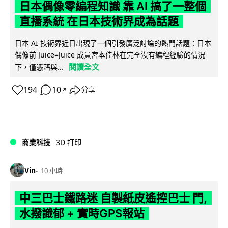
日本偶像零編程知識 靠 AI 搞了一整個
直播系統 在日本技術界成為話題
日本 AI 技術界近日出現了一個引發廣泛討論的熱門話題：日本
偶像前 Juice=Juice 成員宮本佳林在完全沒有編程經驗的情況
閱讀全文
下，僅憑藉與...
194
10
分享
↗
商業科技
3D 打印
Vin
10 小時
中三巴士鐵路迷 自製紙皮遙控巴士 門,
水撥識郁 + 實時GPS報站