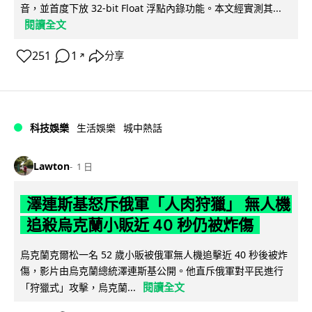
音，並首度下放 32-bit Float 浮點內錄功能。本文經實測其...
閱讀全文
251
1
分享
↗
科技娛樂
生活娛樂
城中熱話
Lawton
1 日
澤連斯基怒斥俄軍「人肉狩獵」 無人機
追殺烏克蘭小販近 40 秒仍被炸傷
烏克蘭克爾松一名 52 歲小販被俄軍無人機追擊近 40 秒後被炸
傷，影片由烏克蘭總統澤連斯基公開。他直斥俄軍對平民進行
閱讀全文
「狩獵式」攻擊，烏克蘭...