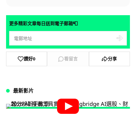
📮
更多精彩文章每日送到電子郵箱
讚好
0
看留言
分享
最新影片