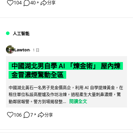
104
40
分享
↗
人工智能
Lawton
1 日
中國湖北男自學 AI 「煉金術」 屋內煉
金冒濃煙驚動全區
中國湖北黃石一名男子見金價高企，利用 AI 自學提煉黃金，在
租住單位私設高壓爐及作坊冶煉，過程產生大量刺鼻濃煙，驚
閱讀全文
動鄰居報警。警方到場揭發整...
106
7
分享
↗