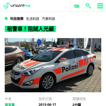
WWDC 2026
GenAI 與雲端科技專區
ERP 與商業 AI
租警車！阻賊人光顧
科技娛樂
生活科技
汽車科技
租警車！阻賊人光顧
作者
發佈日期
閱讀時間
2013-06-17
唐美鳳
2分鐘