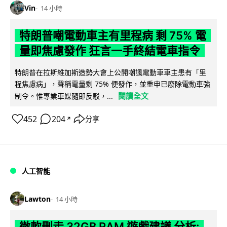
Vin
14 小時
特朗普嘲電動車主有里程病 剩 75% 電
量即焦慮發作 狂言一手終結電車指令
特朗普在拉斯維加斯造勢大會上公開嘲諷電動車車主患有「里
程焦慮病」，聲稱電量剩 75% 便發作，並重申已廢除電動車強
閱讀全文
制令。惟專業車媒隨即反駁，...
452
204
分享
↗
人工智能
Lawton
14 小時
微軟刪走 32GB RAM 遊戲建議 分析: