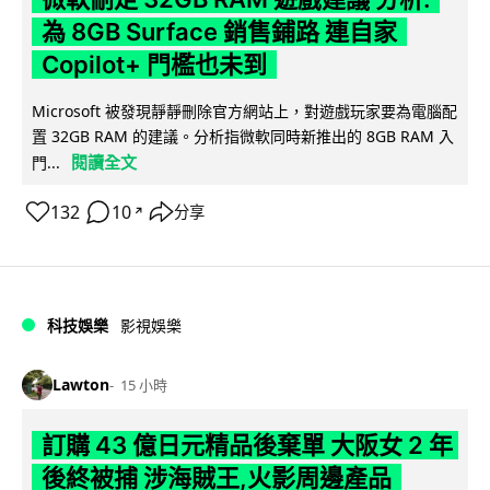
為 8GB Surface 銷售鋪路 連自家
Copilot+ 門檻也未到
Microsoft 被發現靜靜刪除官方網站上，對遊戲玩家要為電腦配
置 32GB RAM 的建議。分析指微軟同時新推出的 8GB RAM 入
閱讀全文
門...
132
10
分享
↗
科技娛樂
影視娛樂
Lawton
15 小時
訂購 43 億日元精品後棄單 大阪女 2 年
後終被捕 涉海賊王,火影周邊產品