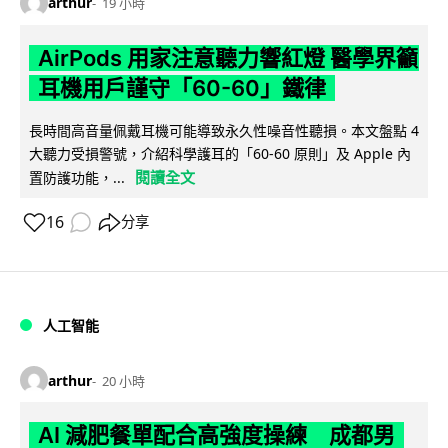
arthur
19 小時
AirPods 用家注意聽力響紅燈 醫學界籲
耳機用戶謹守「60-60」鐵律
長時間高音量佩戴耳機可能導致永久性噪音性聽損。本文盤點 4
大聽力受損警號，介紹科學護耳的「60-60 原則」及 Apple 內
閱讀全文
置防護功能，...
16
分享
人工智能
arthur
20 小時
AI 減肥餐單配合高強度操練 成都男