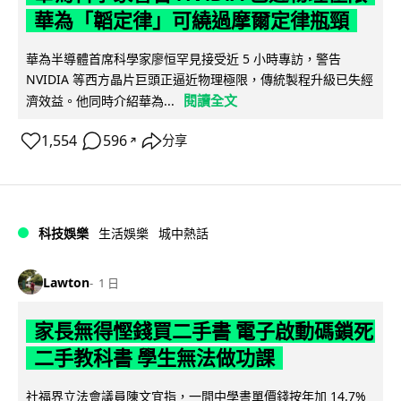
華為「韜定律」可繞過摩爾定律瓶頸
華為半導體首席科學家廖恒罕見接受近 5 小時專訪，警告
NVIDIA 等西方晶片巨頭正逼近物理極限，傳統製程升級已失經
閱讀全文
濟效益。他同時介紹華為...
1,554
596
分享
↗
科技娛樂
生活娛樂
城中熱話
Lawton
1 日
家長無得慳錢買二手書 電子啟動碼鎖死
二手教科書 學生無法做功課
社福界立法會議員陳文宜指，一間中學書單價錢按年加 14.7%