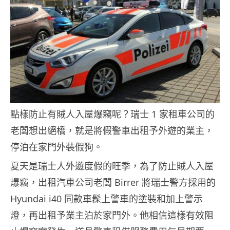
點樣防止有賊人入屋爆竊呢？瑞士 1 家租車公司的
老闆想出絕橋，就是將假警車出租予外遊的業主，
停泊在家門外裝假狗。
夏天是瑞士人外遊度假的旺季，為了防止賊人入屋
爆竊，出租汽車公司老闆 Birrer 將瑞士警方採用的
Hyundai i40 同款車髹上警車的塗裝和加上警示
燈，再出租予業主泊於家門外。他相信這樣有效阻