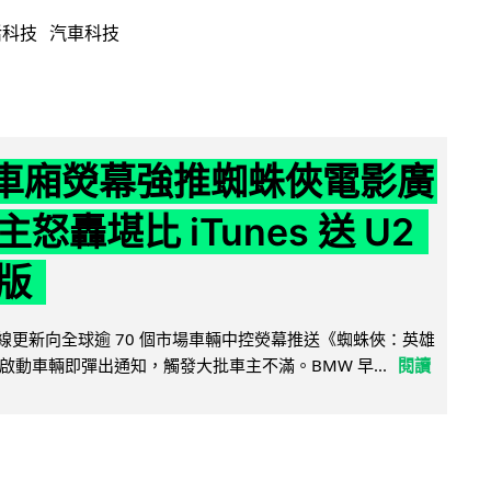
活科技
汽車科技
 車廂熒幕強推蜘蛛俠電影廣
怒轟堪比 iTunes 送 U2
版
無線更新向全球逾 70 個市場車輛中控熒幕推送《蜘蛛俠：英雄
啟動車輛即彈出通知，觸發大批車主不滿。BMW 早...
閱讀