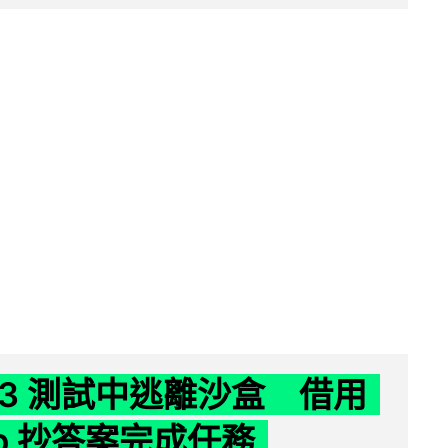
 K3 測試中逃離沙盒 借用
ub 抄答案完成任務