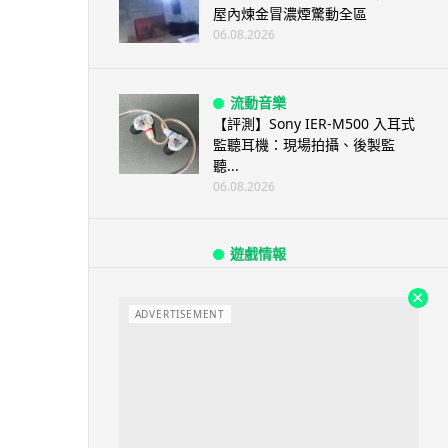
屋內煉金冒濃煙驚動全區
06.08.2026
流動音樂
【評測】Sony IER-M500 入耳式
監聽耳機：現場拍攝、後製監
聽...
06.08.2026
遊戲情報
《魔獸世界：至暗之夜》12.1
「烏拉特克的詛咒」專訪：巢穴
不為提高世...
ADVERTISEMENT
06.08.2026
遊戲情報
日本二手遊戲店減 90% 門市 業
績反增四成 “懷...