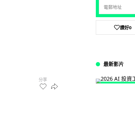
讚好
0
最新影片
分享