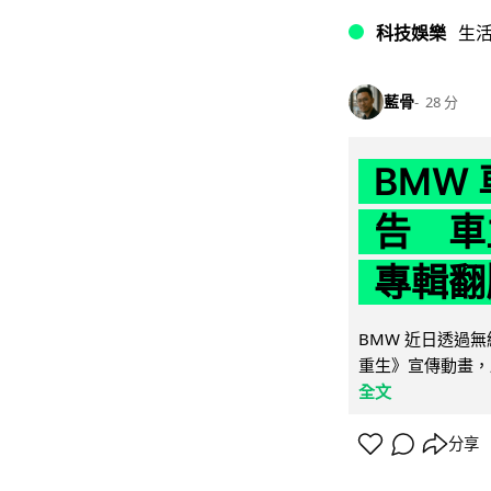
科技娛樂
生
藍骨
28 分
BMW
告 車主
專輯翻
BMW 近日透過
重生》宣傳動畫，
全文
分享