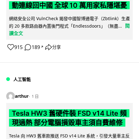
動連線回中國 全球 10 萬用家私隱堪憂
網絡安全公司 VulnCheck 揭發中國智博通電子（Zbtlink）生產
閱
的 20 多款路由器內置後門程式「Endlessdoors」（無盡...
讀全文
915
189
分享
↗
人工智能
arthur
1 日
Tesla HW3 舊硬件裝 FSD v14 Lite 頻
現過熱 部分電腦損毀車主須自費維修
Tesla 向 HW3 舊車款推送 FSD v14 Lite 系統，引發大量車主反