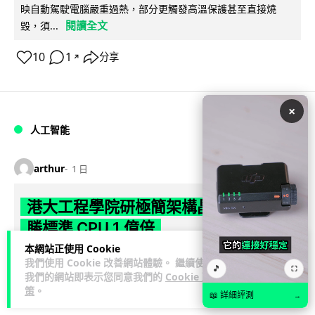
映自動駕駛電腦嚴重過熱，部分更觸發高溫保護甚至直接燒
閱讀全文
毀，須...
10
1
分享
↗
×
人工智能
arthur
1 日
港大工程學院研極簡架構晶片 搜尋速度
勝標準 CPU 1 億倍
本網站正使用 Cookie
港大團隊研發極簡架構模擬內容尋址記憶體（CAM）晶片，用
我們使用 Cookie 改善網站體驗。 繼續使用
🎵
⛶
二硫化鉬及半金屬銻克服傳輸瓶頸，漢明距離計算速度比標準
我們的網站即表示您同意我們的
Cookie 政
閱讀全文
策
。
CPU快1億倍，每次搜尋耗能低...
📖 詳細評測
→