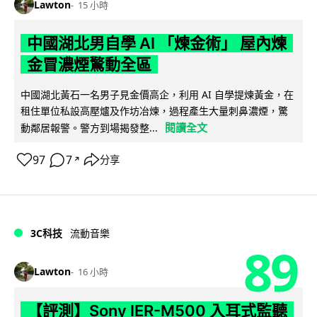
Lawton
15 小時
中國湖北男自學 AI 「煉金術」 屋內煉
金冒濃煙驚動全區
中國湖北黃石一名男子見金價高企，利用 AI 自學提煉黃金，在
租住單位私設高壓爐及作坊冶煉，過程產生大量刺鼻濃煙，驚
閱讀全文
動鄰居報警。警方到場揭發整...
97
7
分享
↗
3C科技
流動音樂
89
Lawton
16 小時
【評測】Sony IER-M500 入耳式監聽