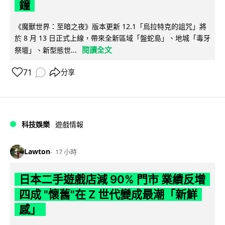
鐘
《魔獸世界：至暗之夜》版本更新 12.1「烏拉特克的詛咒」將
於 8 月 13 日正式上線，帶來全新區域「盤蛇島」、地城「毒牙
閱讀全文
祭壇」、新型態世...
71
分享
科技娛樂
遊戲情報
Lawton
17 小時
日本二手遊戲店減 90% 門市 業績反增
四成 "懷舊"在 Z 世代變成最潮「新鮮
感」