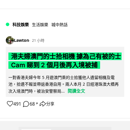
科技娛樂
生活娛樂
城中熱話
Lawton
21 小時
港夫婦澳門的士拾相機 據為己有被的士
Cam 睇到 2 個月後再入境被捕
一對香港夫婦今年 5 月遊澳門乘的士拾獲他人遺留相機及電
池，拾遺不報並帶返香港自用。兩人本月 2 日經港珠澳大橋再
閱讀全文
次入境澳門時，被治安警察局...
491
68
分享
↗