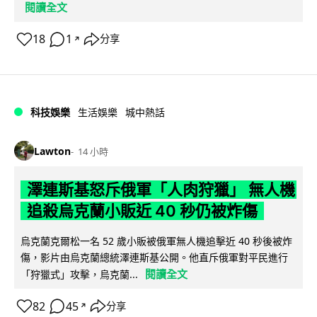
閱讀全文
18
1
分享
↗
科技娛樂
生活娛樂
城中熱話
Lawton
14 小時
澤連斯基怒斥俄軍「人肉狩獵」 無人機
追殺烏克蘭小販近 40 秒仍被炸傷
烏克蘭克爾松一名 52 歲小販被俄軍無人機追擊近 40 秒後被炸
傷，影片由烏克蘭總統澤連斯基公開。他直斥俄軍對平民進行
閱讀全文
「狩獵式」攻擊，烏克蘭...
82
45
分享
↗