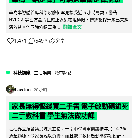
華為半導體首席科學家廖恒罕見接受近 5 小時專訪，警告
NVIDIA 等西方晶片巨頭正逼近物理極限，傳統製程升級已失經
閱讀全文
濟效益。他同時介紹華為...
1,471
549
分享
↗
科技娛樂
生活娛樂
城中熱話
Lawton
20 小時
家長無得慳錢買二手書 電子啟動碼鎖死
二手教科書 學生無法做功課
社福界立法會議員陳文宜指，一間中學書單價錢按年加 14.7%
遠超通漲，令家長難以負擔。而且電子教材啟動碼這項設計，