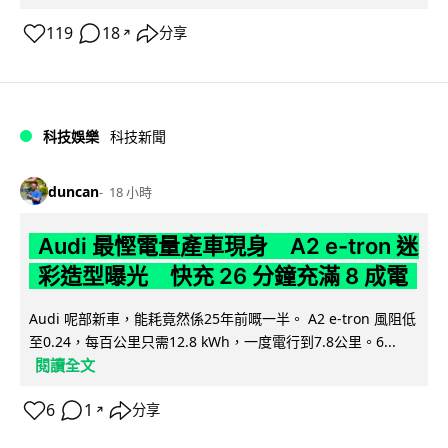
119
18
分享
↗
科技娛樂
科技新聞
duncan
18 小時
Audi 最慳電量產車現身 A2 e-tron 迷
彩造型曝光 快充 26 分鐘充滿 8 成電
Audi 呢部新車，能耗竟然係25年前嘅一半。 A2 e-tron 風阻低
至0.24，每百公里只需12.8 kWh，一度電行到7.8公里。6...
閱讀全文
6
1
分享
↗