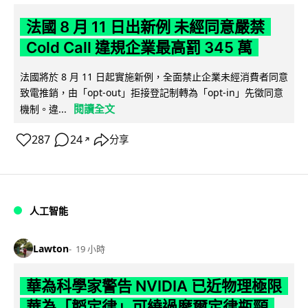
法國 8 月 11 日出新例 未經同意嚴禁
Cold Call 違規企業最高罰 345 萬
法國將於 8 月 11 日起實施新例，全面禁止企業未經消費者同意
致電推銷，由「opt-out」拒接登記制轉為「opt-in」先徵同意
閱讀全文
機制。違...
287
24
分享
↗
人工智能
Lawton
19 小時
華為科學家警告 NVIDIA 已近物理極限
華為「韜定律」可繞過摩爾定律瓶頸