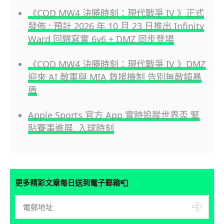
《COD MW4 決勝時刻：現代戰爭 IV 》正式
發佈 : 預計 2026 年 10 月 23 日推出 Infinity
Ward 回歸寫實 6v6 + DMZ 同步登場
《COD MW4 決勝時刻：現代戰爭 IV 》DMZ
迎來 AI 敵軍與 MIA 救援機制 告別無敵鎮暴
盾
Apple Sports 官方 App 實時追蹤世界盃 緊
貼賽事進展, 入球時刻
📮
更多精彩文章每日送到電子郵箱