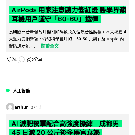
AirPods 用家注意聽力響紅燈 醫學界籲
耳機用戶謹守「60-60」鐵律
長時間高音量佩戴耳機可能導致永久性噪音性聽損。本文盤點 4
大聽力受損警號，介紹科學護耳的「60-60 原則」及 Apple 內
閱讀全文
置防護功能，...
4
分享
人工智能
arthur
2 小時
AI 減肥餐單配合高強度操練 成都男
45 日減 20 公斤後多器官衰竭