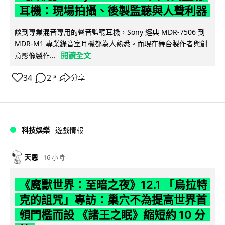
耳機：現場拍攝、後製監聽與人聲利器
談到專業混音專用的聲音監聽耳機，Sony 經典 MDR-7506 到
MDR-M1 專業錄音室耳機都為人熟悉。而現在舞台製作者與創
閱讀全文
意影像製作...
34
2
分享
↗
科技娛樂
遊戲情報
天恩
16 小時
《魔獸世界：至暗之夜》12.1 「烏拉特
克的詛咒」專訪：巢穴不為提高世界首
領門檻而設 《諸王之眠》縮短約 10 分