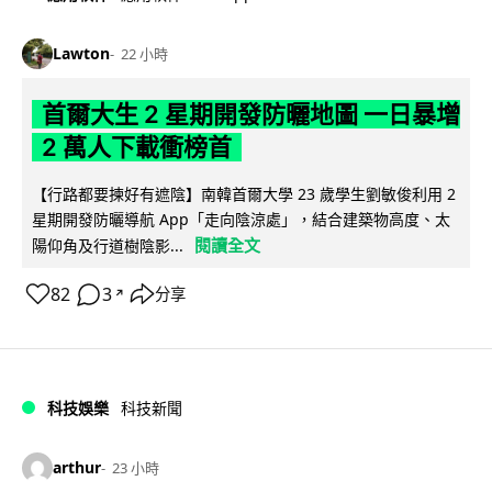
Lawton
22 小時
首爾大生 2 星期開發防曬地圖 一日暴增
2 萬人下載衝榜首
【行路都要揀好有遮陰】南韓首爾大學 23 歲學生劉敏俊利用 2
星期開發防曬導航 App「走向陰涼處」，結合建築物高度、太
閱讀全文
陽仰角及行道樹陰影...
82
3
分享
↗
科技娛樂
科技新聞
arthur
23 小時