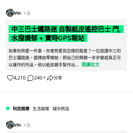
Vin
1 日
中三巴士鐵路迷 自製紙皮遙控巴士 門,
水撥識郁 + 實時GPS報站
如果你熱愛一件事，你會熱愛到怎樣的程度？一位就讀中三的
巴士鐵路迷，選擇由零開始，把自己的興趣一步步變成真正可
閱讀全文
以運作的作品。他以紙皮親手製作出...
4,210
240
分享
↗
科技娛樂
生活娛樂
城中熱話
Vin
1 日