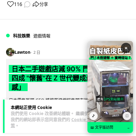
116
分享
科技娛樂
遊戲情報
×
Lawton
2 日
日本二手遊戲店減 90% 門市 業績反增
四成 "懷舊"在 Z 世代變成最潮「新鮮
感」
日本零售巨頭 GEO 將懷舊遊戲銷售門市從 1,000 間大幅減至
99 間，但銷售額卻不降反升至過往的 1.4 倍。做到「減店增
本網站正使用 Cookie
我們使用 Cookie 改善網站體驗。 繼續使用
閱讀全文
收」奇蹟，...
🎵
⛶
我們的網站即表示您同意我們的
Cookie 政
策
。
268
20
分享
📖 文字版訪問
↗
→