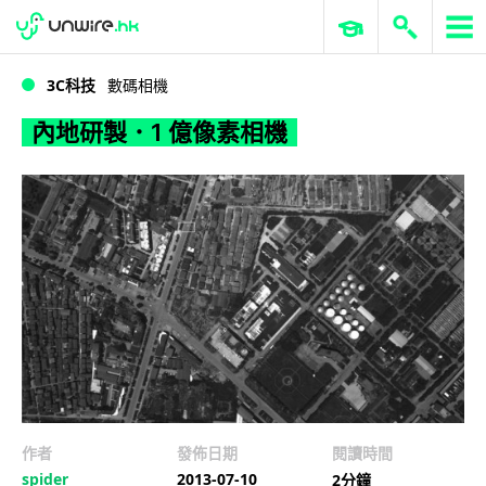
WWDC 2026
GenAI 與雲端科技專區
ERP 與商業 AI
內地研製．1 億像素相機
3C科技
數碼相機
內地研製．1 億像素相機
作者
發佈日期
閱讀時間
spider
2013-07-10
2分鐘