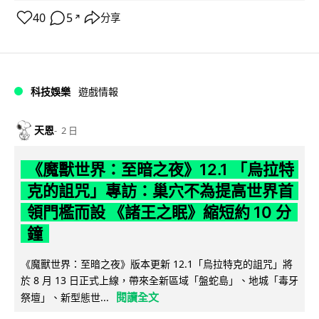
40
5
分享
↗
科技娛樂
遊戲情報
天恩
2 日
《魔獸世界：至暗之夜》12.1 「烏拉特
克的詛咒」專訪：巢穴不為提高世界首
領門檻而設 《諸王之眠》縮短約 10 分
鐘
《魔獸世界：至暗之夜》版本更新 12.1「烏拉特克的詛咒」將
於 8 月 13 日正式上線，帶來全新區域「盤蛇島」、地城「毒牙
閱讀全文
祭壇」、新型態世...