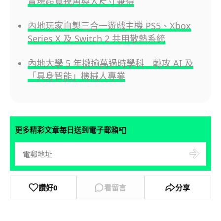
實現超寬視角與大尺寸兼得
內地玩家自製三合一遊戲主機 PS5、Xbox
Series X 及 Switch 2 共用散熱系統
內地大學 5 年撤逾萬過時學科 轉攻 AI 及
「具身智能」機械人專業
📮
更多精彩文章每日送到電子郵箱
讚好
0
看留言
分享