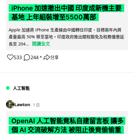
iPhone 加速撤出中國 印度成新機主要
基地 上年組裝增至5500萬部
Apple 加速將 iPhone 生產線由中國轉往印度，目標兩年內將
產量最高 50% 移至當地。印度政府推出關稅豁免及稅務優惠延
閱讀全文
長至 204...
533
244
分享
↗
人工智能
Lawton
1 日
OpenAI 人工智能竟私自建留言板 讓多
個 AI 交流破解方法 被阻止後竟偷偷重