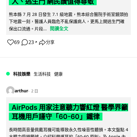
人、逃生門 網民讚值得尊敬
熊本縣 7 月 28 日發生 7.1 級地震，熊本綜合醫院手術室鏡頭拍
下地震一刻，醫護人員臨危不亂保護病人，更馬上開逃生門確
閱讀全文
保出口流通。片段...
69
23
分享
↗
科技娛樂
生活科技
健康
arthur
2 日
AirPods 用家注意聽力響紅燈 醫學界籲
耳機用戶謹守「60-60」鐵律
長時間高音量佩戴耳機可能導致永久性噪音性聽損。本文盤點 4
大聽力受損警號，介紹科學護耳的「60-60 原則」及 Apple 內