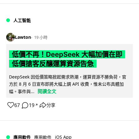
人工智能
Lawton
19 小時
低價不再！DeepSeek 大幅加價在即
低價搶客反釀運算資源告急
DeepSeek 因低價策略掀起需求熱潮，運算資源不勝負荷，官
方於 8 月 6 日宣布即將大幅上調 API 收費，惟未公布具體加
閱讀全文
幅。事件與...
67
19
分享
↗
iOS App
應用軟件
應用軟件