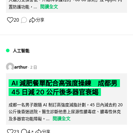
閱讀全文
置防護功能，...
20
分享
人工智能
arthur
2 日
AI 減肥餐單配合高強度操練 成都男
45 日減 20 公斤後多器官衰竭
成都一名男子跟隨 AI 制訂高強度減脂計劃，45 日內減去約 20
公斤後昏迷送院。醫生診斷他患上尿源性膿毒症、膿毒性休克
閱讀全文
及多器官功能障礙。...
23
4
分享
↗