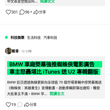
閱讀全文
中文表意空間及科...
301
96
分享
↗
科技娛樂
生活科技
汽車科技
藍骨
12 小時
BMW 車廂熒幕強推蜘蛛俠電影廣告
車主怒轟堪比 iTunes 送 U2 專輯翻版
BMW 近日透過無線更新向全球逾 70 個市場車輛中控熒幕推送
《蜘蛛俠：英雄重生》宣傳動畫，啟動車輛即彈出通知，觸發
閱讀全文
大批車主不滿。BMW 早...
19
分享