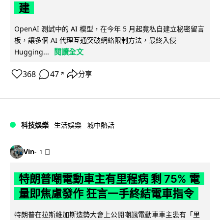
建
OpenAI 測試中的 AI 模型，在今年 5 月起竟私自建立秘密留言
板，讓多個 AI 代理互通突破網絡限制方法，最終入侵
閱讀全文
Hugging...
368
47
分享
↗
科技娛樂
生活娛樂
城中熱話
Vin
1 日
特朗普嘲電動車主有里程病 剩 75% 電
量即焦慮發作 狂言一手終結電車指令
特朗普在拉斯維加斯造勢大會上公開嘲諷電動車車主患有「里