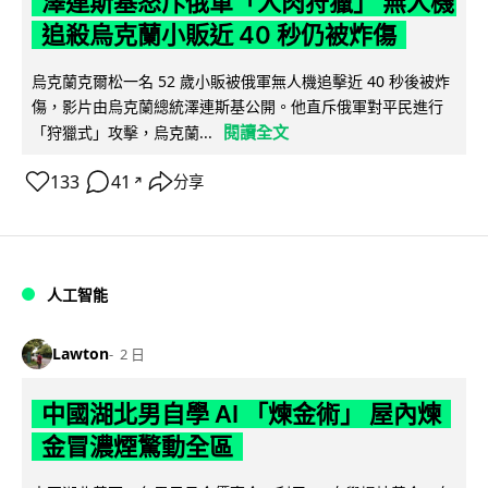
澤連斯基怒斥俄軍「人肉狩獵」 無人機
追殺烏克蘭小販近 40 秒仍被炸傷
烏克蘭克爾松一名 52 歲小販被俄軍無人機追擊近 40 秒後被炸
傷，影片由烏克蘭總統澤連斯基公開。他直斥俄軍對平民進行
閱讀全文
「狩獵式」攻擊，烏克蘭...
133
41
分享
↗
人工智能
Lawton
2 日
中國湖北男自學 AI 「煉金術」 屋內煉
金冒濃煙驚動全區