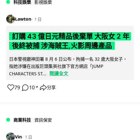
科技娛樂
影視娛樂
Lawton
1 日
訂購 43 億日元精品後棄單 大阪女 2 年
後終被捕 涉海賊王,火影周邊產品
日本警視廳神田署 8 月 6 日公布，拘捕一名 32 歲大阪女子，
指她涉嫌在出版巨頭集英社旗下官方網店「JUMP
閱讀全文
CHARACTERS ST...
79
10
分享
↗
商業科技
資訊保安
Vin
1 日