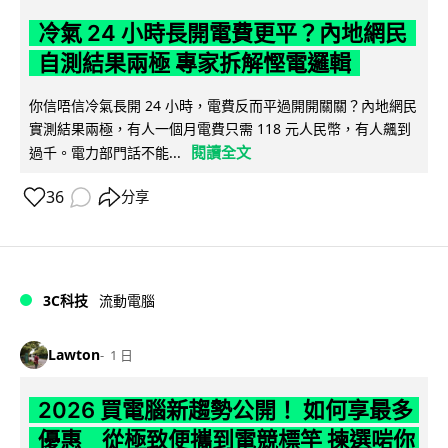
冷氣 24 小時長開電費更平？內地網民
自測結果兩極 專家拆解慳電邏輯
你信唔信冷氣長開 24 小時，電費反而平過開開關關？內地網民
實測結果兩極，有人一個月電費只需 118 元人民幣，有人飆到
閱讀全文
過千。電力部門話不能...
36
分享
3C科技
流動電腦
Lawton
1 日
2026 買電腦新趨勢公開！ 如何享最多
優惠 從極致便攜到電競標竿 揀選啱你