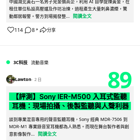
中國湖北黃石一名男子見金價高企，利用 AI 自學提煉黃金，在
租住單位私設高壓爐及作坊冶煉，過程產生大量刺鼻濃煙，驚
閱讀全文
動鄰居報警。警方到場揭發整...
114
8
分享
↗
3C科技
流動音樂
89
Lawton
2 日
【評測】Sony IER-M500 入耳式監聽
耳機：現場拍攝、後製監聽與人聲利器
談到專業混音專用的聲音監聽耳機，Sony 經典 MDR-7506 到
MDR-M1 專業錄音室耳機都為人熟悉。而現在舞台製作者與創
閱讀全文
意影像製作...