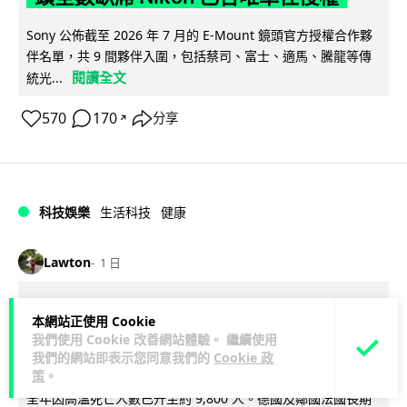
Sony 公佈截至 2026 年 7 月的 E-Mount 鏡頭官方授權合作夥
伴名單，共 9 間夥伴入圍，包括蔡司、富士、適馬、騰龍等傳
閱讀全文
統光...
570
170
分享
↗
科技娛樂
生活科技
健康
Lawton
1 日
室內空氣 40 度暑熱難耐 德國空調普及
本網站正使用 Cookie
率僅 3% 大眾繼續忍的最大原因
我們使用 Cookie 改善網站體驗。 繼續使用
我們的網站即表示您同意我們的
Cookie 政
策
。
德國今夏持續熱浪，空調普及率僅 3%，課室溫度逼近 40 度，
全年因高溫死亡人數已升至約 9,800 人。德國及鄰國法國長期