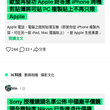
歐盟再發功 Apple 終答應 iPhone 跨機
剪貼簿將可貼 PC 複製貼上不再只限
Apple
Apple 電話、電腦之間剪貼簿互聯（即是你從 iPhone 複製內
容，可在另一部 iPad, Mac 電腦貼上），是 Apple 生態重要...
閱讀全文
244
33
分享
↗
3C科技
數碼相機
攝影文化
Vin
1 日
Sony 授權鏡頭名單公佈 中國廠平價鏡
頭全數缺席 Nikon 已告唯卓仕侵權