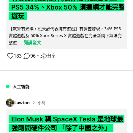
PS5 34%、Xbox 50% 須連網才能完整
遊玩
【就算有光碟，也未必代表擁有遊戲】有調查發現，34% PS5
實體遊戲及 50% Xbox Series X 實體遊戲在完全斷網下無法完
閱讀全文
整遊...
183
96
分享
↗
人工智能
Lawton
21 小時
Elon Musk 稱 SpaceX Tesla 是地球最
強兩間硬件公司 「除了中國之外」