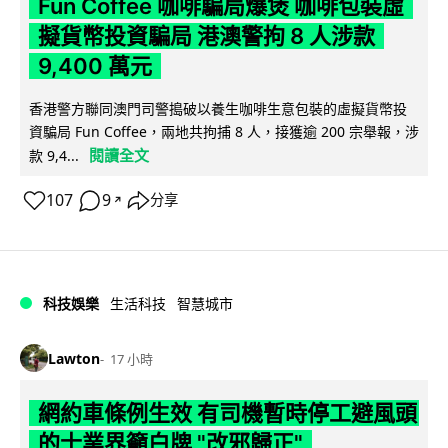
Fun Coffee 咖啡騙局爆煲 咖啡包裝虛
擬貨幣投資騙局 港澳警拘 8 人涉款
9,400 萬元
香港警方聯同澳門司警搗破以養生咖啡生意包裝的虛擬貨幣投
資騙局 Fun Coffee，兩地共拘捕 8 人，接獲逾 200 宗舉報，涉
閱讀全文
款 9,4...
107
9
分享
↗
科技娛樂
生活科技
智慧城市
Lawton
17 小時
網約車條例生效 有司機暫時停工避風頭
的士業界籲白牌 "改邪歸正"