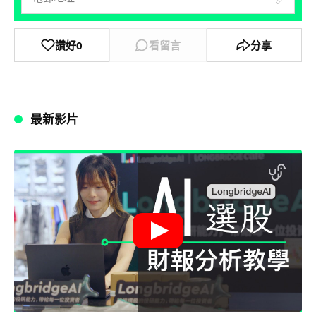
讚好
0
看留言
分享
最新影片