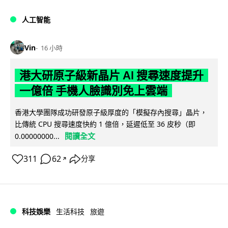
人工智能
Vin
16 小時
港大研原子級新晶片 AI 搜尋速度提升
一億倍 手機人臉識別免上雲端
香港大學團隊成功研發原子級厚度的「模擬存內搜尋」晶片，
比傳統 CPU 搜尋速度快約 1 億倍，延遲低至 36 皮秒（即
閱讀全文
0.00000000...
311
62
分享
↗
科技娛樂
生活科技
旅遊