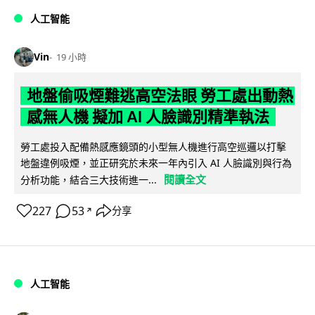
人工智能
Vin
19 小時
地盤偷吸煙難逃高空法眼 勞工處出動熱
感無人機 擬加 AI 人臉識別精準執法
勞工處投入配備熱感應鏡頭的小型無人機進行高空巡邏以打擊
地盤違例吸煙，並正研究於未來一年內引入 AI 人臉識別與行為
閱讀全文
分析功能，結合三大技術進一...
227
53
分享
↗
人工智能