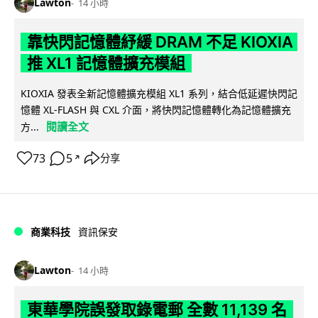
Lawton
14 小時
靠快閃記憶體紓緩 DRAM 不足 KIOXIA
推 XL1 記憶體擴充模組
KIOXIA 發表全新記憶體擴充模組 XL1 系列，結合低延遲快閃記
憶體 XL-FLASH 與 CXL 介面，將快閃記憶體轉化為記憶體擴充
閱讀全文
方...
73
5
分享
↗
商業科技
資訊保安
Lawton
14 小時
東華學院誤發取錄電郵 全數 11,139 名