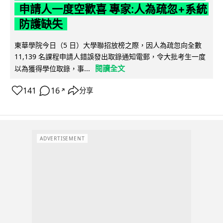
申請人一度空歡喜 專家:人為疏忽+系統
防護缺失
東華學院今日（5 日）大學聯招放榜之際，因人為疏忽向全數
11,139 名課程申請人錯誤發出取錄通知電郵，令大批考生一度
閱讀全文
以為獲得學位取錄，事...
141
16
分享
↗
ADVERTISEMENT