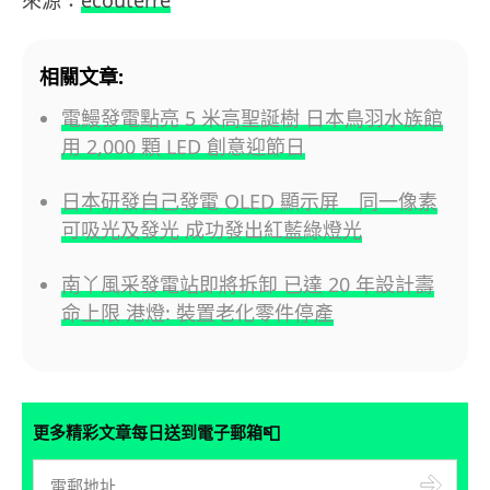
來源：
ecouterre
相關文章:
電鰻發電點亮 5 米高聖誕樹 日本鳥羽水族館
用 2,000 顆 LED 創意迎節日
日本研發自己發電 OLED 顯示屏 同一像素
可吸光及發光 成功發出紅藍綠燈光
南丫風采發電站即將拆卸 已達 20 年設計壽
命上限 港燈: 裝置老化零件停產
📮
更多精彩文章每日送到電子郵箱