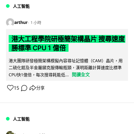
人工智能
arthur
1 小時
港大工程學院研極簡架構晶片 搜尋速度
勝標準 CPU 1 億倍
港大團隊研發極簡架構模擬內容尋址記憶體（CAM）晶片，用
二硫化鉬及半金屬銻克服傳輸瓶頸，漢明距離計算速度比標準
閱讀全文
CPU快1億倍，每次搜尋耗能低...
15
分享
人工智能