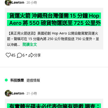
Lawton
20 小時
貨運火箭 沖繩飛台灣僅需 15 分鐘 Hop
Aero 將 550 磅貨物運送至 725 公里外
【真正用火箭送貨】美國初創 Hop Aero 公開自動駕駛貨運火
箭，聲稱可在 15 分鐘內將 250 公斤物資投送 750 公里外，並
閱讀全文
以沖繩...
45
6
分享
↗
科技娛樂
遊戲情報
Lawton
21 小時
有實體光碟未必代表你擁有遊戲 調查：