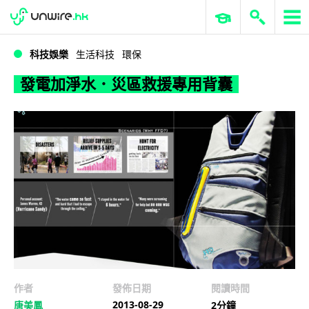
WWDC 2026
GenAI 與雲端科技專區
ERP 與商業 AI
發電加淨水．災區救援專用背囊
科技娛樂
生活科技
環保
發電加淨水．災區救援專用背囊
作者
發佈日期
閱讀時間
2013-08-29
唐美鳳
2分鐘