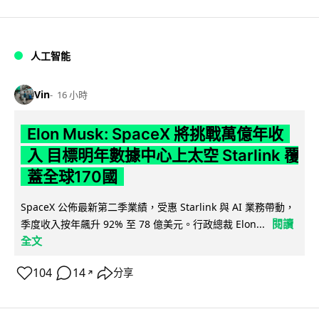
人工智能
Vin
16 小時
Elon Musk: SpaceX 將挑戰萬億年收
入 目標明年數據中心上太空 Starlink 覆
蓋全球170國
SpaceX 公佈最新第二季業績，受惠 Starlink 與 AI 業務帶動，
閱讀
季度收入按年飆升 92% 至 78 億美元。行政總裁 Elon...
全文
104
14
分享
↗