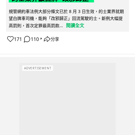
規管網約車法例大部分條文已於 8 月 3 日生效，的士業界就期
望白牌車司機，能夠「改邪歸正」回流駕駛的士。新例大幅提
閱讀全文
高罰則，首次定罪最高罰款...
171
110
分享
↗
ADVERTISEMENT