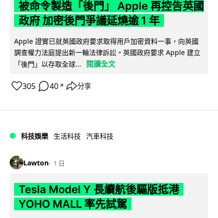
被命令製造「後門」 Apple 再控告英國
政府 加密後門爭議延燒逾 1 年
Apple 證實已就英國政府要求取得用戶加密資料一事，向英國
調查權力法庭提出新一輪法律訴訟。英國政府要求 Apple 建立
閱讀全文
「後門」以存取全球...
305
40
分享
↗
科技娛樂
生活科技
汽車科技
Lawton
1 日
Tesla Model Y 長續航後驅版抵港
YOHO MALL 率先試駕