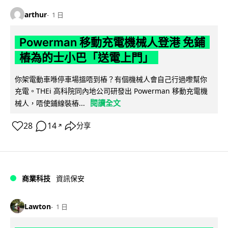
arthur
1 日
Powerman 移動充電機械人登港 免鋪
樁為的士小巴「送電上門」
你架電動車喺停車場搵唔到樁？有個機械人會自己行過嚟幫你
充電。THEi 高科院同內地公司研發出 Powerman 移動充電機
閱讀全文
械人，唔使鋪線裝樁...
28
14
分享
↗
商業科技
資訊保安
Lawton
1 日