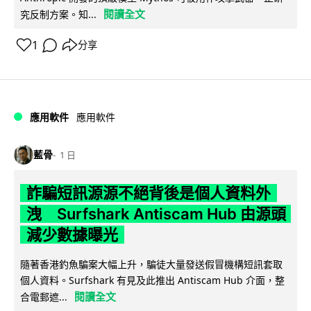
閱讀全文
究反制方案。知...
1
分享
應用軟件
應用軟件
藍骨
1 日
詐騙短訊源源不絕背後是個人資料外
洩 Surfshark Antiscam Hub 由源頭
減少數據曝光
隨著香港釣魚騙案大幅上升，騙徒大量發送假冒機構短訊套取
個人資料。Surfshark 有見及此推出 Antiscam Hub 介面，整
閱讀全文
合電郵遮...