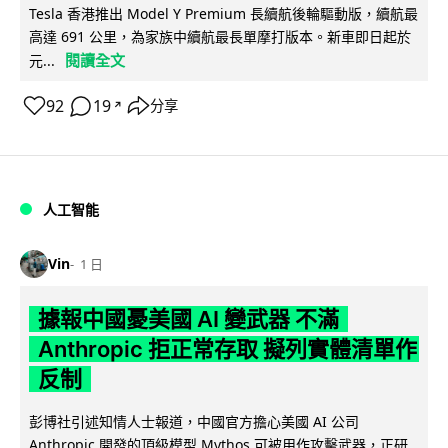
Tesla 香港推出 Model Y Premium 長續航後輪驅動版，續航最
高達 691 公里，為家族中續航最長單摩打版本。新車即日起於
閱讀全文
元...
92
19
分享
↗
人工智能
Vin
1 日
據報中國憂美國 AI 變武器 不滿
Anthropic 拒正常存取 擬列實體清單作
反制
彭博社引述知情人士報道，中國官方擔心美國 AI 公司
Anthropic 開發的頂級模型 Mythos 可被用作攻擊武器，正研