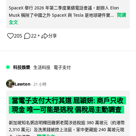
SpaceX 舉行 2026 年第二季度業績電話會議，創辦人 Elon
閱讀
Musk 稱除了中國之外 SpaceX 與 Tesla 是地球硬件實...
全文
205
22
分享
↗
科技娛樂
生活科技
電子支付
Lawton
21 小時
當電子支付大行其道 屈穎妍: 商戶只收
現金 唯一可能是逃稅 倡稅局主動調查
新加坡知名粥店明輝田雞粥老闆涉逃稅逾 380 萬坡元（約港幣
2,310 萬元）及洗黑錢被控上法庭，家中更藏逾 240 萬坡元現