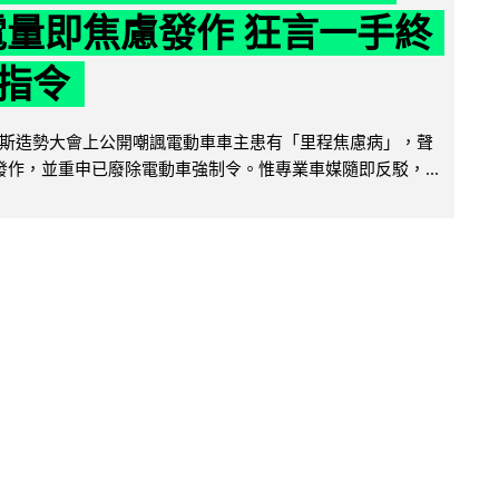
 電量即焦慮發作 狂言一手終
指令
斯造勢大會上公開嘲諷電動車車主患有「里程焦慮病」，聲
便發作，並重申已廢除電動車強制令。惟專業車媒隨即反駁，...