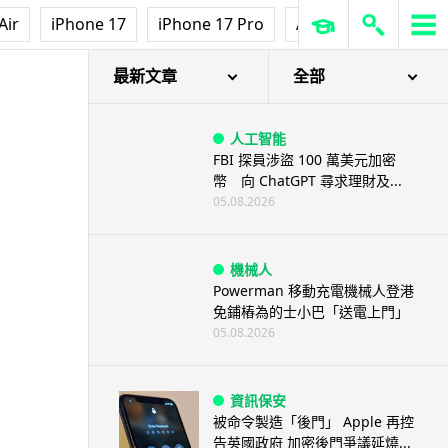
Air
iPhone 17
iPhone 17 Pro
AirPods Pro 3
Ap
最新文章
全部
人工智能
FBI 探員涉盜 100 萬美元加密
幣 向 ChatGPT 尋求理財及...
05.08.2026
機械人
Powerman 移動充電機械人登港
免鋪樁為的士小巴「送電上門」
05.08.2026
資訊保安
被命令製造「後門」 Apple 再控
告英國政府 加密後門爭議延燒...