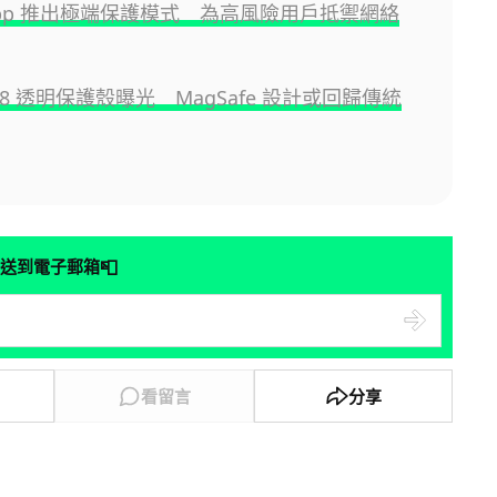
sApp 推出極端保護模式 為高風險用戶抵禦網絡
e 18 透明保護殼曝光 MagSafe 設計或回歸傳統
📮
送到電子郵箱
看留言
分享