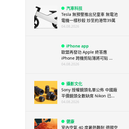
汽車科技
Tesla 無預警推出兒童車 無電池
電機一樣秒殺 炒至約港幣39萬
04.08.2026
iPhone app
歐盟再發功 Apple 終答應
iPhone 跨機剪貼簿將可貼 ...
04.08.2026
攝影文化
Sony 授權鏡頭名單公佈 中國廠
平價鏡頭全數缺席 Nikon 已...
04.08.2026
健康
室內空氣 40 度暑熱難耐 德國空