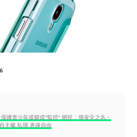
6
PT 保護青少年或變成"監控" 網民：借安全之名，
自主權,私隱,表達自由