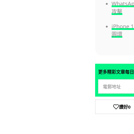
What
攻擊
iPhon
圓環
更多精彩文章每日
讚好
0