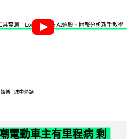
活娛樂
城中熱話
嘲電動車主有里程病 剩