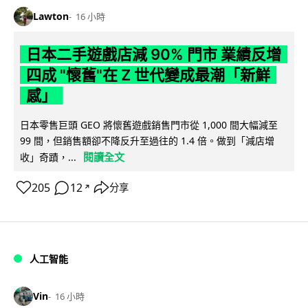
Lawton
16 小時
日本二手遊戲店減 90% 門市 業績反增
四成 "懷舊"在 Z 世代變成最潮「新鮮
感」
日本零售巨頭 GEO 將懷舊遊戲銷售門市從 1,000 間大幅減至
99 間，但銷售額卻不降反升至過往的 1.4 倍。做到「減店增
閱讀全文
收」奇蹟，...
205
12
分享
↗
人工智能
Vin
16 小時