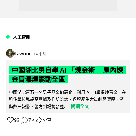
人工智能
Lawton
14 小時
中國湖北男自學 AI 「煉金術」 屋內煉
金冒濃煙驚動全區
中國湖北黃石一名男子見金價高企，利用 AI 自學提煉黃金，在
租住單位私設高壓爐及作坊冶煉，過程產生大量刺鼻濃煙，驚
閱讀全文
動鄰居報警。警方到場揭發整...
93
7
分享
↗