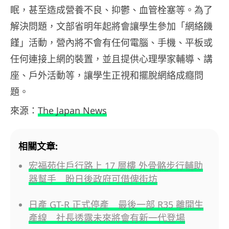
眠，甚至造成營養不良、抑鬱、血管栓塞等。為了
解決問題，文部省明年起將會讓學生參加「網絡饑
饉」活動，營內將不會有任何電腦、手機、平板或
任何連接上網的裝置，並且提供心理學家輔導、講
座、戶外活動等，讓學生正視和擺脫網絡成癮問
題。
來源：
The Japan News
相關文章:
宏福苑住戶行路上 17 層樓 外骨骼步行輔助
器幫手 盼日後政府可借俾街坊
日產 GT-R 正式停產 最後一部 R35 離開生
產線 社長透露未來將會有新一代登場