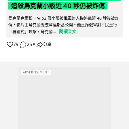
追殺烏克蘭小販近 40 秒仍被炸傷
烏克蘭克爾松一名 52 歲小販被俄軍無人機追擊近 40 秒後被炸
傷，影片由烏克蘭總統澤連斯基公開。他直斥俄軍對平民進行
閱讀全文
「狩獵式」攻擊，烏克蘭...
79
25
分享
↗
ADVERTISEMENT