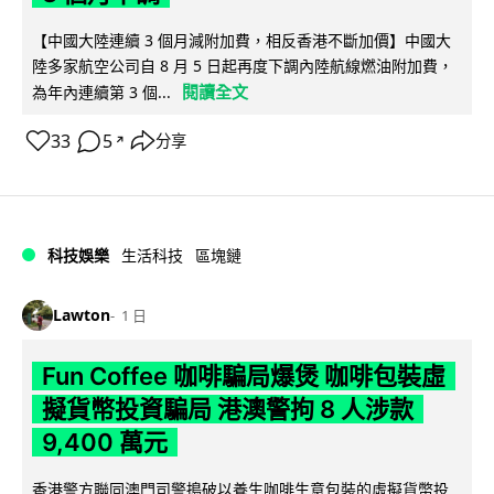
【中國大陸連續 3 個月減附加費，相反香港不斷加價】中國大
陸多家航空公司自 8 月 5 日起再度下調內陸航線燃油附加費，
閱讀全文
為年內連續第 3 個...
33
5
分享
↗
科技娛樂
生活科技
區塊鏈
Lawton
1 日
Fun Coffee 咖啡騙局爆煲 咖啡包裝虛
擬貨幣投資騙局 港澳警拘 8 人涉款
9,400 萬元
香港警方聯同澳門司警搗破以養生咖啡生意包裝的虛擬貨幣投