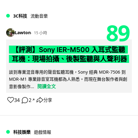
3C科技
流動音樂
89
Lawton
15 小時
【評測】Sony IER-M500 入耳式監聽
耳機：現場拍攝、後製監聽與人聲利器
談到專業混音專用的聲音監聽耳機，Sony 經典 MDR-7506 到
MDR-M1 專業錄音室耳機都為人熟悉。而現在舞台製作者與創
閱讀全文
意影像製作...
34
2
分享
↗
科技娛樂
遊戲情報