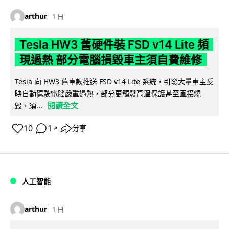
arthur
1 日
Tesla HW3 舊硬件裝 FSD v14 Lite 頻
現過熱 部分電腦損毀車主須自費維修
Tesla 向 HW3 舊車款推送 FSD v14 Lite 系統，引發大量車主反
映自動駕駛電腦嚴重過熱，部分更觸發高溫保護甚至直接燒
閱讀全文
毀，須...
10
1
分享
↗
人工智能
arthur
1 日