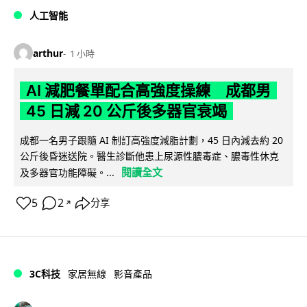
人工智能
arthur
1 小時
AI 減肥餐單配合高強度操練 成都男
45 日減 20 公斤後多器官衰竭
成都一名男子跟隨 AI 制訂高強度減脂計劃，45 日內減去約 20
公斤後昏迷送院。醫生診斷他患上尿源性膿毒症、膿毒性休克
閱讀全文
及多器官功能障礙。...
5
2
分享
↗
3C科技
家居無線
影音產品