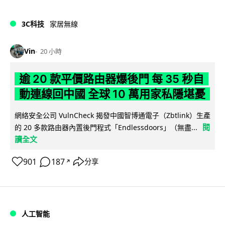
3C科技
家居無線
Vin
20 小時
逾 20 款平價路由器爆後門 每 35 秒自
動連線回中國 全球 10 萬用家私隱堪憂
網絡安全公司 VulnCheck 揭發中國智博通電子（Zbtlink）生產
閱
的 20 多款路由器內置後門程式「Endlessdoors」（無盡...
讀全文
901
187
分享
↗
人工智能