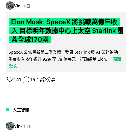
Vin
1 日
Elon Musk: SpaceX 將挑戰萬億年收
入 目標明年數據中心上太空 Starlink 覆
蓋全球170國
SpaceX 公佈最新第二季業績，受惠 Starlink 與 AI 業務帶動，
閱讀
季度收入按年飆升 92% 至 78 億美元。行政總裁 Elon...
全文
141
19
分享
↗
人工智能
Vin
1 日