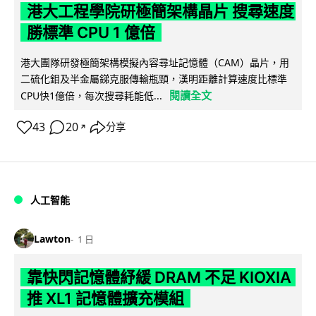
港大工程學院研極簡架構晶片 搜尋速度
勝標準 CPU 1 億倍
港大團隊研發極簡架構模擬內容尋址記憶體（CAM）晶片，用
二硫化鉬及半金屬銻克服傳輸瓶頸，漢明距離計算速度比標準
閱讀全文
CPU快1億倍，每次搜尋耗能低...
43
20
分享
↗
人工智能
Lawton
1 日
靠快閃記憶體紓緩 DRAM 不足 KIOXIA
推 XL1 記憶體擴充模組