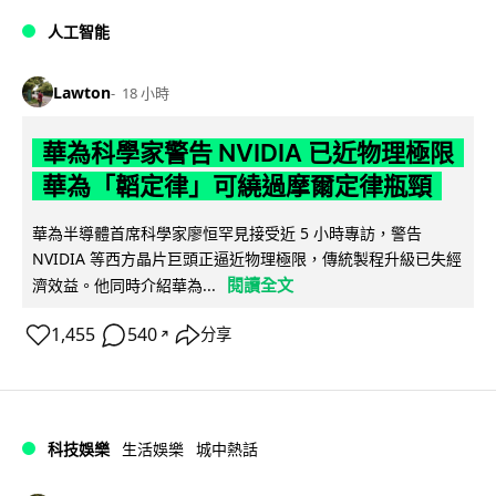
人工智能
Lawton
18 小時
華為科學家警告 NVIDIA 已近物理極限
華為「韜定律」可繞過摩爾定律瓶頸
華為半導體首席科學家廖恒罕見接受近 5 小時專訪，警告
NVIDIA 等西方晶片巨頭正逼近物理極限，傳統製程升級已失經
閱讀全文
濟效益。他同時介紹華為...
1,455
540
分享
↗
科技娛樂
生活娛樂
城中熱話