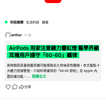
科技娛樂
生活科技
健康
arthur
11 分
AirPods 用家注意聽力響紅燈 醫學界籲
耳機用戶謹守「60-60」鐵律
長時間高音量佩戴耳機可能導致永久性噪音性聽損。本文盤點 4
大聽力受損警號，介紹科學護耳的「60-60 原則」及 Apple 內
閱讀全文
置防護功能，...
分享