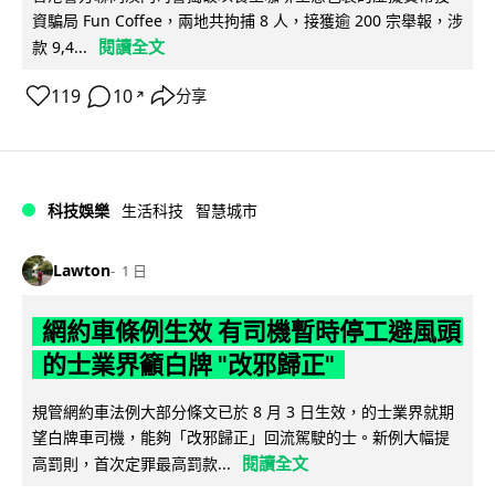
資騙局 Fun Coffee，兩地共拘捕 8 人，接獲逾 200 宗舉報，涉
閱讀全文
款 9,4...
119
10
分享
↗
科技娛樂
生活科技
智慧城市
Lawton
1 日
網約車條例生效 有司機暫時停工避風頭
的士業界籲白牌 "改邪歸正"
規管網約車法例大部分條文已於 8 月 3 日生效，的士業界就期
望白牌車司機，能夠「改邪歸正」回流駕駛的士。新例大幅提
閱讀全文
高罰則，首次定罪最高罰款...