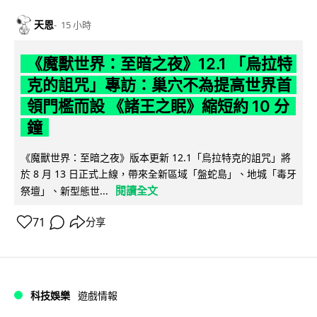
天恩
15 小時
《魔獸世界：至暗之夜》12.1 「烏拉特
克的詛咒」專訪：巢穴不為提高世界首
領門檻而設 《諸王之眠》縮短約 10 分
鐘
《魔獸世界：至暗之夜》版本更新 12.1「烏拉特克的詛咒」將
於 8 月 13 日正式上線，帶來全新區域「盤蛇島」、地城「毒牙
閱讀全文
祭壇」、新型態世...
71
分享
科技娛樂
遊戲情報