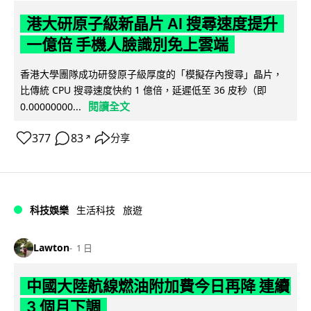
港大研原子級新晶片 AI 搜尋速度提升
一億倍 手機人臉識別免上雲端
香港大學團隊成功研發原子級厚度的「模擬存內搜尋」晶片，
比傳統 CPU 搜尋速度快約 1 億倍，延遲低至 36 皮秒（即
閱讀全文
0.00000000...
377
83
分享
↗
科技娛樂
生活科技
旅遊
Lawton
1 日
中國大陸航線燃油附加費今日再降 連續
3 個月下調