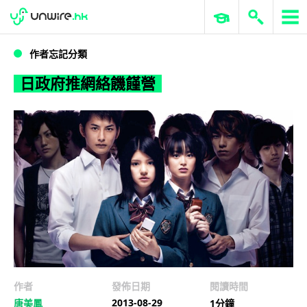
WWDC 2026
GenAI 與雲端科技專區
ERP 與商業 AI
日政府推網絡饑饉營
作者忘記分類
日政府推網絡饑饉營
作者
發佈日期
閱讀時間
2013-08-29
唐美鳳
1分鐘