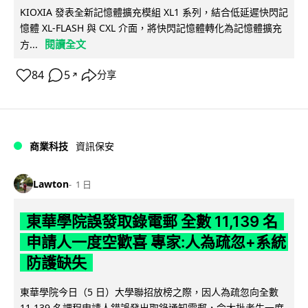
KIOXIA 發表全新記憶體擴充模組 XL1 系列，結合低延遲快閃記
憶體 XL-FLASH 與 CXL 介面，將快閃記憶體轉化為記憶體擴充
閱讀全文
方...
84
5
分享
↗
商業科技
資訊保安
Lawton
1 日
東華學院誤發取錄電郵 全數 11,139 名
申請人一度空歡喜 專家:人為疏忽+系統
防護缺失
東華學院今日（5 日）大學聯招放榜之際，因人為疏忽向全數
11,139 名課程申請人錯誤發出取錄通知電郵，令大批考生一度