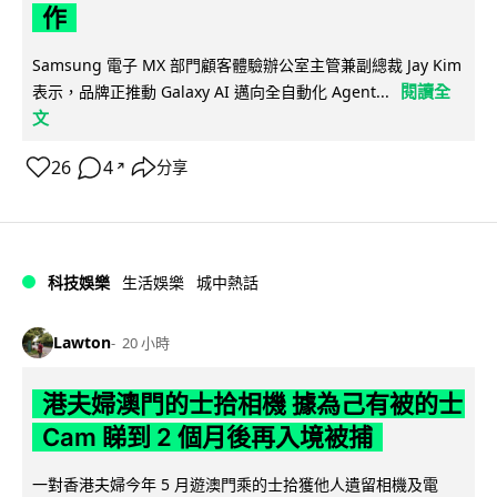
作
Samsung 電子 MX 部門顧客體驗辦公室主管兼副總裁 Jay Kim
閱讀全
表示，品牌正推動 Galaxy AI 邁向全自動化 Agent...
文
26
4
分享
↗
科技娛樂
生活娛樂
城中熱話
Lawton
20 小時
港夫婦澳門的士拾相機 據為己有被的士
Cam 睇到 2 個月後再入境被捕
一對香港夫婦今年 5 月遊澳門乘的士拾獲他人遺留相機及電