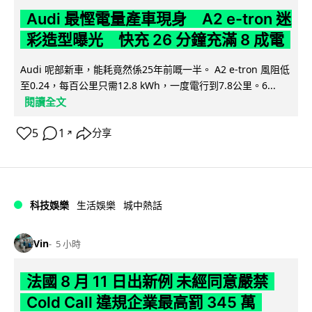
Audi 最慳電量產車現身 A2 e-tron 迷
彩造型曝光 快充 26 分鐘充滿 8 成電
Audi 呢部新車，能耗竟然係25年前嘅一半。 A2 e-tron 風阻低
至0.24，每百公里只需12.8 kWh，一度電行到7.8公里。6...
閱讀全文
5
1
分享
↗
科技娛樂
生活娛樂
城中熱話
Vin
5 小時
法國 8 月 11 日出新例 未經同意嚴禁
Cold Call 違規企業最高罰 345 萬