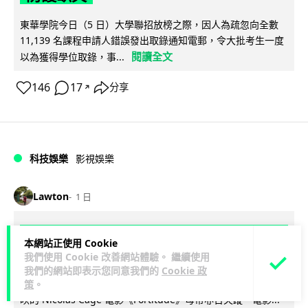
東華學院今日（5 日）大學聯招放榜之際，因人為疏忽向全數
11,139 名課程申請人錯誤發出取錄通知電郵，令大批考生一度
閱讀全文
以為獲得學位取錄，事...
146
17
分享
↗
科技娛樂
影視娛樂
Lawton
1 日
Nicolas Cage 主演未上映電影 Netflix
本網站正使用 Cookie
遺失未加密母帶 被索償 8.19 億港元
我們使用 Cookie 改善網站體驗。 繼續使用
我們的網站即表示您同意我們的
Cookie 政
【唔見未加密母帶咁大件事】Netflix 洛杉磯辦公室被竊，未上
策
。
映的 Nicolas Cage 電影《Fortitude》母帶亦告失蹤。電影...