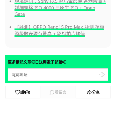
現場評測：Sony FX5 輕巧電影機 香港售價 +
詳細規格 ISO 4000 三原生 ISO + Open
Gate
【評測】OPPO Reno15 Pro Max 評測 準旗
艦級數表現有驚喜 + 影相拍片均佳
📮
更多精彩文章每日送到電子郵箱
讚好
0
看留言
分享