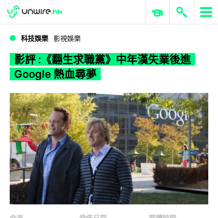
WWDC 2026
GenAI 與雲端科技專區
ERP 與商業 AI
影評 :《翻生求職黨》中年漢失業後進 Google 熱血尋夢
科技娛樂
影視娛樂
影評 :《翻生求職黨》中年漢失業後進
Google 熱血尋夢
作者
發佈日期
閱讀時間