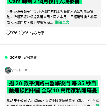
Cam 睇到 2 個月後再入境被捕
一對香港夫婦今年 5 月遊澳門乘的士拾獲他人遺留相機及電
池，拾遺不報並帶返香港自用。兩人本月 2 日經港珠澳大橋再
閱讀全文
次入境澳門時，被治安警察局...
376
56
分享
↗
3C科技
家居無線
Vin
8 小時
逾 20 款平價路由器爆後門 每 35 秒自
動連線回中國 全球 10 萬用家私隱堪憂
網絡安全公司 VulnCheck 揭發中國智博通電子（Zbtlink）生產
閱