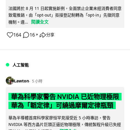
法國將於 8 月 11 日起實施新例，全面禁止企業未經消費者同意
致電推銷，由「opt-out」拒接登記制轉為「opt-in」先徵同意
閱讀全文
機制。違...
164
16
分享
↗
人工智能
Lawton
5 小時
華為科學家警告 NVIDIA 已近物理極限
華為「韜定律」可繞過摩爾定律瓶頸
華為半導體首席科學家廖恒罕見接受近 5 小時專訪，警告
NVIDIA 等西方晶片巨頭正逼近物理極限，傳統製程升級已失經