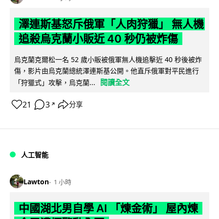
澤連斯基怒斥俄軍「人肉狩獵」 無人機
追殺烏克蘭小販近 40 秒仍被炸傷
烏克蘭克爾松一名 52 歲小販被俄軍無人機追擊近 40 秒後被炸
傷，影片由烏克蘭總統澤連斯基公開。他直斥俄軍對平民進行
閱讀全文
「狩獵式」攻擊，烏克蘭...
21
3
分享
↗
人工智能
Lawton
1 小時
中國湖北男自學 AI 「煉金術」 屋內煉