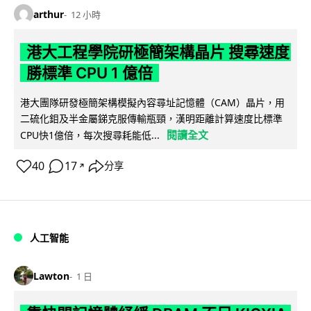
arthur
12 小時
港大工程學院研極簡架構晶片 搜尋速度
勝標準 CPU 1 億倍
港大團隊研發極簡架構模擬內容尋址記憶體（CAM）晶片，用
二硫化鉬及半金屬銻克服傳輸瓶頸，漢明距離計算速度比標準
閱讀全文
CPU快1億倍，每次搜尋耗能低...
40
17
分享
↗
人工智能
Lawton
1 日