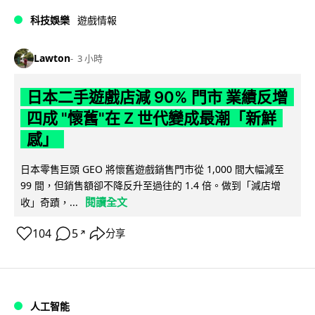
科技娛樂
遊戲情報
Lawton
3 小時
日本二手遊戲店減 90% 門市 業績反增
四成 "懷舊"在 Z 世代變成最潮「新鮮
感」
日本零售巨頭 GEO 將懷舊遊戲銷售門市從 1,000 間大幅減至
99 間，但銷售額卻不降反升至過往的 1.4 倍。做到「減店增
閱讀全文
收」奇蹟，...
104
5
分享
↗
人工智能