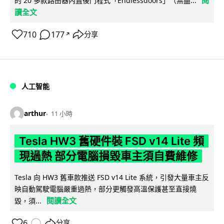
的 20 多款路由器內置後門程式「Endlessdoors」（無盡...
讀全文
710
177
分享
↗
人工智能
arthur
11 小時
Tesla HW3 舊硬件裝 FSD v14 Lite 頻
現過熱 部分電腦損毀車主須自費維修
Tesla 向 HW3 舊車款推送 FSD v14 Lite 系統，引發大量車主反
映自動駕駛電腦嚴重過熱，部分更觸發高溫保護甚至直接燒
閱讀全文
毀，須...
6
分享