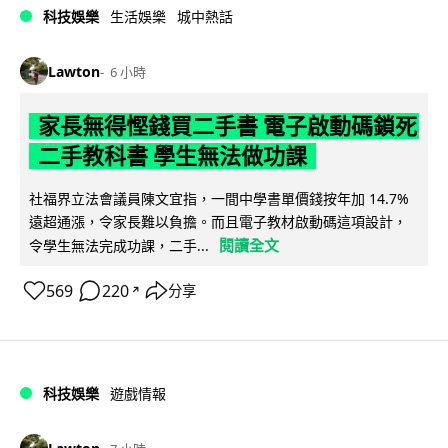
科技娛樂
生活娛樂
城中熱話
Lawton
6 小時
家長無得慳錢買二手書 電子啟動碼鎖死
二手教科書 學生無法做功課
社福界立法會議員陳文宜指，一間中學書單價錢按年加 14.7%
遠超通漲，令家長難以負擔。而且電子教材啟動碼這項設計，
閱讀全文
令學生無法完成功課，二手...
569
220
分享
↗
科技娛樂
遊戲情報