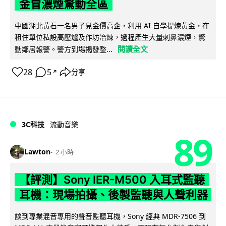
金冒濃煙驚動全區
中國湖北黃石一名男子見金價高企，利用 AI 自學提煉黃金，在
租住單位私設高壓爐及作坊冶煉，過程產生大量刺鼻濃煙，驚
閱讀全文
動鄰居報警。警方到場揭發整...
28
5
分享
↗
3C科技
流動音樂
89
Lawton
2 小時
【評測】Sony IER-M500 入耳式監聽
耳機：現場拍攝、後製監聽與人聲利器
談到專業混音專用的聲音監聽耳機，Sony 經典 MDR-7506 到