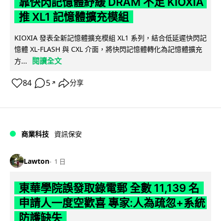
靠快閃記憶體紓緩 DRAM 不足 KIOXIA
推 XL1 記憶體擴充模組
KIOXIA 發表全新記憶體擴充模組 XL1 系列，結合低延遲快閃記
憶體 XL-FLASH 與 CXL 介面，將快閃記憶體轉化為記憶體擴充
閱讀全文
方...
84
5
分享
↗
商業科技
資訊保安
Lawton
1 日
東華學院誤發取錄電郵 全數 11,139 名
申請人一度空歡喜 專家:人為疏忽+系統
防護缺失