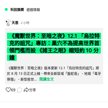
科技娛樂
遊戲情報
天恩
2 小時
《魔獸世界：至暗之夜》12.1 「烏拉特
克的詛咒」專訪：巢穴不為提高世界首
領門檻而設 《諸王之眠》縮短約 10 分
鐘
《魔獸世界：至暗之夜》版本更新 12.1「烏拉特克的詛咒」將
於 8 月 13 日正式上線，帶來全新區域「盤蛇島」、地城「毒牙
閱讀全文
祭壇」、新型態世...
69
分享