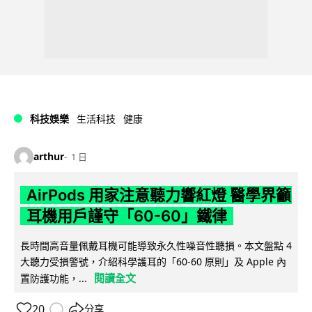
科技娛樂
生活科技
健康
arthur
1 日
AirPods 用家注意聽力響紅燈 醫學界籲
耳機用戶謹守「60-60」鐵律
長時間高音量佩戴耳機可能導致永久性噪音性聽損。本文盤點 4
大聽力受損警號，介紹科學護耳的「60-60 原則」及 Apple 內
閱讀全文
置防護功能，...
20
分享