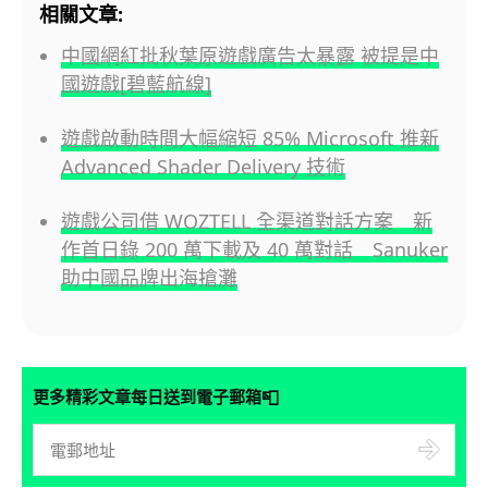
相關文章:
中國網紅批秋葉原遊戲廣告太暴露 被提是中
國遊戲[碧藍航線]
遊戲啟動時間大幅縮短 85% Microsoft 推新
Advanced Shader Delivery 技術
遊戲公司借 WOZTELL 全渠道對話方案 新
作首日錄 200 萬下載及 40 萬對話 Sanuker
助中國品牌出海搶灘
📮
更多精彩文章每日送到電子郵箱