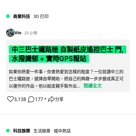
商業科技
3D 打印
Vin
23 小時
中三巴士鐵路迷 自製紙皮遙控巴士 門,
水撥識郁 + 實時GPS報站
如果你熱愛一件事，你會熱愛到怎樣的程度？一位就讀中三的
巴士鐵路迷，選擇由零開始，把自己的興趣一步步變成真正可
閱讀全文
以運作的作品。他以紙皮親手製作出...
3,138
177
分享
↗
科技娛樂
生活娛樂
城中熱話