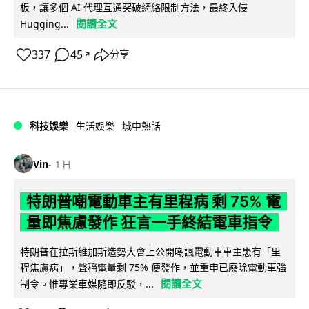
板，讓多個 AI 代理互通突破網絡限制方法，最終入侵
閱讀全文
Hugging...
337
45
分享
↗
科技娛樂
生活娛樂
城中熱話
Vin
1 日
特朗普嘲電動車主有里程病 剩 75% 電
量即焦慮發作 狂言一手終結電車指令
特朗普在拉斯維加斯造勢大會上公開嘲諷電動車車主患有「里
程焦慮病」，聲稱電量剩 75% 便發作，並重申已廢除電動車強
閱讀全文
制令。惟專業車媒隨即反駁，...