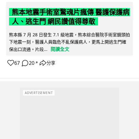
熊本地震手術室驚魂片瘋傳 醫護保護病
人、逃生門 網民讚值得尊敬
熊本縣 7 月 28 日發生 7.1 級地震，熊本綜合醫院手術室鏡頭拍
下地震一刻，醫護人員臨危不亂保護病人，更馬上開逃生門確
閱讀全文
保出口流通。片段...
67
20
分享
↗
ADVERTISEMENT