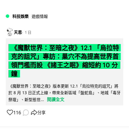
科技娛樂
遊戲情報
天恩
1 日
《魔獸世界：至暗之夜》12.1 「烏拉特
克的詛咒」專訪：巢穴不為提高世界首
領門檻而設 《諸王之眠》縮短約 10 分
鐘
《魔獸世界：至暗之夜》版本更新 12.1「烏拉特克的詛咒」將
於 8 月 13 日正式上線，帶來全新區域「盤蛇島」、地城「毒牙
閱讀全文
祭壇」、新型態世...
116
分享