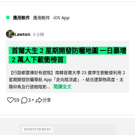
iOS App
應用軟件
應用軟件
Lawton
6 小時
首爾大生 2 星期開發防曬地圖 一日暴增
2 萬人下載衝榜首
【行路都要揀好有遮陰】南韓首爾大學 23 歲學生劉敏俊利用 2
星期開發防曬導航 App「走向陰涼處」，結合建築物高度、太
閱讀全文
陽仰角及行道樹陰影...
59
3
分享
↗
ADVERTISEMENT