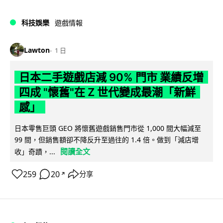
科技娛樂
遊戲情報
Lawton
1 日
日本二手遊戲店減 90% 門市 業績反增
四成 "懷舊"在 Z 世代變成最潮「新鮮
感」
日本零售巨頭 GEO 將懷舊遊戲銷售門市從 1,000 間大幅減至
99 間，但銷售額卻不降反升至過往的 1.4 倍。做到「減店增
閱讀全文
收」奇蹟，...
259
20
分享
↗