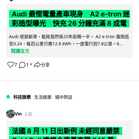
Audi 最慳電量產車現身 A2 e-tron 迷
彩造型曝光 快充 26 分鐘充滿 8 成電
Audi 呢部新車，能耗竟然係25年前嘅一半。 A2 e-tron 風阻低
至0.24，每百公里只需12.8 kWh，一度電行到7.8公里。6...
閱讀全文
7
1
分享
↗
科技娛樂
生活娛樂
城中熱話
Vin
2 日
法國 8 月 11 日出新例 未經同意嚴禁