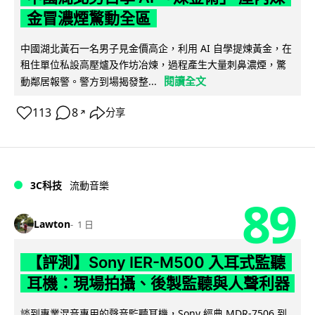
金冒濃煙驚動全區
中國湖北黃石一名男子見金價高企，利用 AI 自學提煉黃金，在
租住單位私設高壓爐及作坊冶煉，過程產生大量刺鼻濃煙，驚
閱讀全文
動鄰居報警。警方到場揭發整...
113
8
分享
↗
3C科技
流動音樂
89
Lawton
1 日
【評測】Sony IER-M500 入耳式監聽
耳機：現場拍攝、後製監聽與人聲利器
談到專業混音專用的聲音監聽耳機，Sony 經典 MDR-7506 到