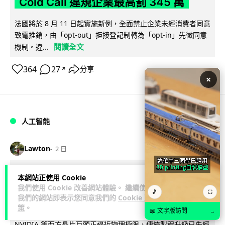
Cold Call 違規企業最高罰 345 萬
法國將於 8 月 11 日起實施新例，全面禁止企業未經消費者同意
致電推銷，由「opt-out」拒接登記制轉為「opt-in」先徵同意
閱讀全文
機制。違...
364
27
分享
↗
×
人工智能
Lawton
2 日
華為科學家警告 NVIDIA 已近物理極限
本網站正使用 Cookie
我們使用 Cookie 改善網站體驗。 繼續使用
華為「韜定律」可繞過摩爾定律瓶頸
🎵
⛶
我們的網站即表示您同意我們的
Cookie 政
策
。
📖 文字版訪問
華為半導體首席科學家廖恒罕見接受近 5 小時專訪，警告
→
NVIDIA 等西方晶片巨頭正逼近物理極限，傳統製程升級已失經