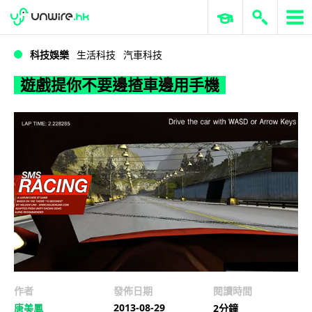
WWDC 2026
GenAI 與雲端科技專區
ERP 與商業 AI
遊戲提你不要邊揸車邊用手機
科技娛樂
生活科技
汽車科技
遊戲提你不要邊揸車邊用手機
作者
發佈日期
閱讀時間
2013-08-29
唐美鳳
2分鐘