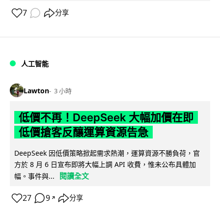
7
分享
人工智能
Lawton
3 小時
低價不再！DeepSeek 大幅加價在即
低價搶客反釀運算資源告急
DeepSeek 因低價策略掀起需求熱潮，運算資源不勝負荷，官
方於 8 月 6 日宣布即將大幅上調 API 收費，惟未公布具體加
閱讀全文
幅。事件與...
27
9
分享
↗