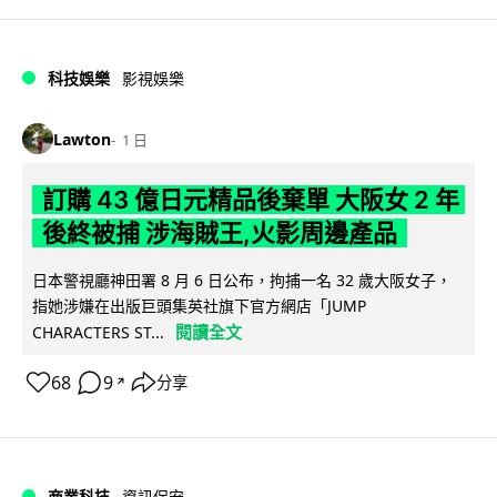
科技娛樂
影視娛樂
Lawton
1 日
訂購 43 億日元精品後棄單 大阪女 2 年
後終被捕 涉海賊王,火影周邊產品
日本警視廳神田署 8 月 6 日公布，拘捕一名 32 歲大阪女子，
指她涉嫌在出版巨頭集英社旗下官方網店「JUMP
閱讀全文
CHARACTERS ST...
68
9
分享
↗
商業科技
資訊保安