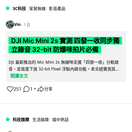
3C科技
家居無線
影音產品
Vin
1 日
DJI Mic Mini 2s 實測 四發一收同步獨
立錄音 32-bit 防爆咪拍片必備
DJI 最新推出的 Mic Mini 2s 無線咪支援「四發一收」分軌錄
音，並首度下放 32-bit Float 浮點內錄功能。本文經實測其...
閱讀全文
251
1
分享
↗
科技娛樂
生活娛樂
城中熱話