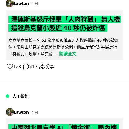
Lawton
1 日
澤連斯基怒斥俄軍「人肉狩獵」 無人機
追殺烏克蘭小販近 40 秒仍被炸傷
烏克蘭克爾松一名 52 歲小販被俄軍無人機追擊近 40 秒後被炸
傷，影片由烏克蘭總統澤連斯基公開。他直斥俄軍對平民進行
閱讀全文
「狩獵式」攻擊，烏克蘭...
123
41
分享
↗
人工智能
Lawton
1 日
中國湖北男自學 AI 「煉金術」 屋內煉