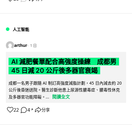
人工智能
arthur
1 日
AI 減肥餐單配合高強度操練 成都男
45 日減 20 公斤後多器官衰竭
成都一名男子跟隨 AI 制訂高強度減脂計劃，45 日內減去約 20
公斤後昏迷送院。醫生診斷他患上尿源性膿毒症、膿毒性休克
閱讀全文
及多器官功能障礙。...
22
4
分享
↗