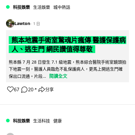
科技娛樂
生活娛樂
城中熱話
Lawton
1 日
熊本地震手術室驚魂片瘋傳 醫護保護病
人、逃生門 網民讚值得尊敬
熊本縣 7 月 28 日發生 7.1 級地震，熊本綜合醫院手術室鏡頭拍
下地震一刻，醫護人員臨危不亂保護病人，更馬上開逃生門確
閱讀全文
保出口流通。片段...
67
20
分享
↗
科技娛樂
生活科技
健康