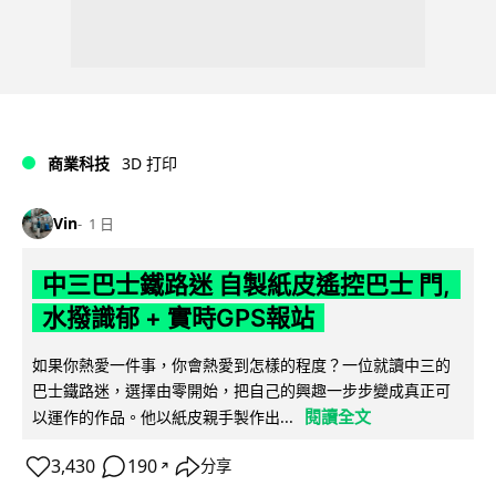
商業科技
3D 打印
Vin
1 日
中三巴士鐵路迷 自製紙皮遙控巴士 門,
水撥識郁 + 實時GPS報站
如果你熱愛一件事，你會熱愛到怎樣的程度？一位就讀中三的
巴士鐵路迷，選擇由零開始，把自己的興趣一步步變成真正可
閱讀全文
以運作的作品。他以紙皮親手製作出...
3,430
190
分享
↗