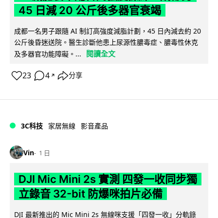
45 日減 20 公斤後多器官衰竭
成都一名男子跟隨 AI 制訂高強度減脂計劃，45 日內減去約 20
公斤後昏迷送院。醫生診斷他患上尿源性膿毒症、膿毒性休克
閱讀全文
及多器官功能障礙。...
23
4
分享
↗
3C科技
家居無線
影音產品
Vin
1 日
DJI Mic Mini 2s 實測 四發一收同步獨
立錄音 32-bit 防爆咪拍片必備
DJI 最新推出的 Mic Mini 2s 無線咪支援「四發一收」分軌錄