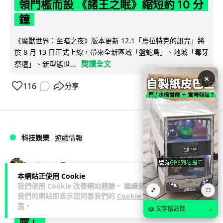
領門檻而設 《諸王之眠》縮短約 10 分
鐘
《魔獸世界：至暗之夜》版本更新 12.1「烏拉特克的詛咒」將
於 8 月 13 日正式上線，帶來全新區域「盤蛇島」、地城「毒牙
閱讀全文
祭壇」、新型態世...
×
116
分享
科技娛樂
遊戲情報
Lawton
2 日
本網站正使用 Cookie
我們使用 Cookie 改善網站體驗。 繼續使用
日本二手遊戲店減 90% 門市 業績反增
🎵
⛶
我們的網站即表示您同意我們的
Cookie 政
四成 "懷舊"在 Z 世代變成最潮「新鮮
策
。
📖 文字版訪問
→
感」