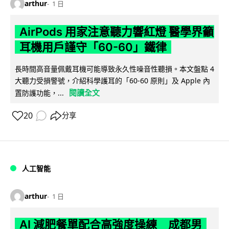
arthur
1 日
AirPods 用家注意聽力響紅燈 醫學界籲
耳機用戶謹守「60-60」鐵律
長時間高音量佩戴耳機可能導致永久性噪音性聽損。本文盤點 4
大聽力受損警號，介紹科學護耳的「60-60 原則」及 Apple 內
閱讀全文
置防護功能，...
20
分享
人工智能
arthur
1 日
AI 減肥餐單配合高強度操練 成都男