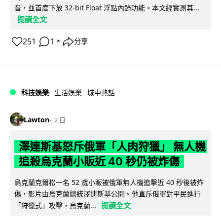
音，並首度下放 32-bit Float 浮點內錄功能。本文經實測其...
閱讀全文
251
1
分享
↗
科技娛樂
生活娛樂
城中熱話
Lawton
2 日
澤連斯基怒斥俄軍「人肉狩獵」 無人機
追殺烏克蘭小販近 40 秒仍被炸傷
烏克蘭克爾松一名 52 歲小販被俄軍無人機追擊近 40 秒後被炸
傷，影片由烏克蘭總統澤連斯基公開。他直斥俄軍對平民進行
閱讀全文
「狩獵式」攻擊，烏克蘭...