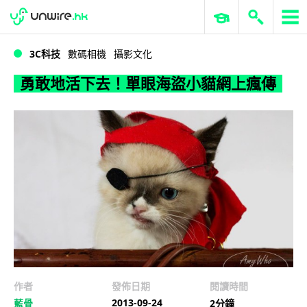
WWDC 2026
GenAI 與雲端科技專區
ERP 與商業 AI
勇敢地活下去！單眼海盜小貓網上瘋傳
3C科技
數碼相機
攝影文化
勇敢地活下去！單眼海盜小貓網上瘋傳
作者
發佈日期
閱讀時間
2013-09-24
藍骨
2分鐘