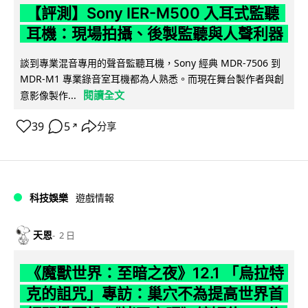
【評測】Sony IER-M500 入耳式監聽
耳機：現場拍攝、後製監聽與人聲利器
談到專業混音專用的聲音監聽耳機，Sony 經典 MDR-7506 到
MDR-M1 專業錄音室耳機都為人熟悉。而現在舞台製作者與創
閱讀全文
意影像製作...
39
5
分享
↗
科技娛樂
遊戲情報
天恩
2 日
《魔獸世界：至暗之夜》12.1 「烏拉特
克的詛咒」專訪：巢穴不為提高世界首