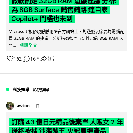
微軟刪走 32GB RAM 遊戲建議 分析:
為 8GB Surface 銷售鋪路 連自家
Copilot+ 門檻也未到
Microsoft 被發現靜靜刪除官方網站上，對遊戲玩家要為電腦配
置 32GB RAM 的建議。分析指微軟同時新推出的 8GB RAM 入
閱讀全文
門...
162
16
分享
↗
科技娛樂
影視娛樂
Lawton
1 日
訂購 43 億日元精品後棄單 大阪女 2 年
後終被捕 涉海賊王,火影周邊產品