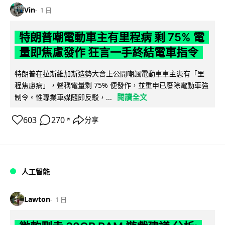
Vin
1 日
特朗普嘲電動車主有里程病 剩 75% 電
量即焦慮發作 狂言一手終結電車指令
特朗普在拉斯維加斯造勢大會上公開嘲諷電動車車主患有「里
程焦慮病」，聲稱電量剩 75% 便發作，並重申已廢除電動車強
閱讀全文
制令。惟專業車媒隨即反駁，...
603
270
分享
↗
人工智能
Lawton
1 日