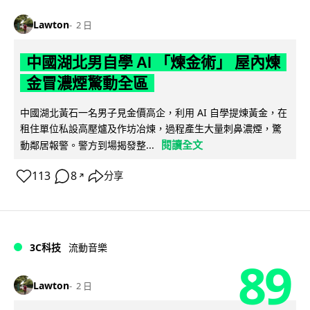
Lawton
2 日
中國湖北男自學 AI 「煉金術」 屋內煉
金冒濃煙驚動全區
中國湖北黃石一名男子見金價高企，利用 AI 自學提煉黃金，在
租住單位私設高壓爐及作坊冶煉，過程產生大量刺鼻濃煙，驚
閱讀全文
動鄰居報警。警方到場揭發整...
113
8
分享
↗
3C科技
流動音樂
89
Lawton
2 日