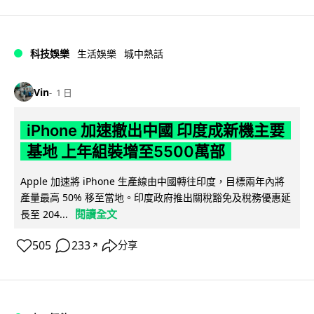
科技娛樂
生活娛樂
城中熱話
Vin
1 日
iPhone 加速撤出中國 印度成新機主要
基地 上年組裝增至5500萬部
Apple 加速將 iPhone 生產線由中國轉往印度，目標兩年內將
產量最高 50% 移至當地。印度政府推出關稅豁免及稅務優惠延
閱讀全文
長至 204...
505
233
分享
↗