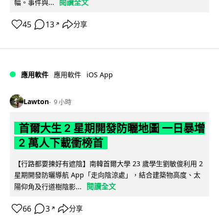
閱讀全文
幅。事件與...
45
13
分享
↗
iOS App
應用軟件
應用軟件
Lawton
9 小時
首爾大生 2 星期開發防曬地圖 一日暴增
2 萬人下載衝榜首
【行路都要揀好有遮陰】南韓首爾大學 23 歲學生劉敏俊利用 2
星期開發防曬導航 App「走向陰涼處」，結合建築物高度、太
閱讀全文
陽仰角及行道樹陰影...
66
3
分享
↗