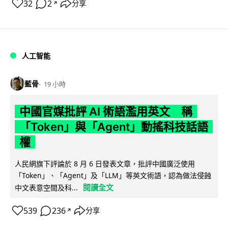
32
2
分享
↗
人工智能
藍骨
19 小時
中國官媒批評 AI 術語濫用英文 稱
「Token」與「Agent」動搖科技話語
權
人民網旗下評論於 8 月 6 日發表文章，批評中國廣泛使用
「Token」、「Agent」及「LLM」等英文術語，認為做法侵蝕
閱讀全文
中文表意空間及科...
539
236
分享
↗