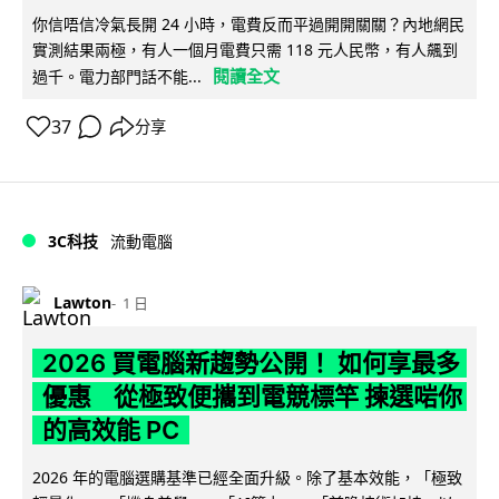
你信唔信冷氣長開 24 小時，電費反而平過開開關關？內地網民
實測結果兩極，有人一個月電費只需 118 元人民幣，有人飆到
閱讀全文
過千。電力部門話不能...
37
分享
3C科技
流動電腦
Lawton
1 日
2026 買電腦新趨勢公開！ 如何享最多
優惠 從極致便攜到電競標竿 揀選啱你
的高效能 PC
2026 年的電腦選購基準已經全面升級。除了基本效能，「極致