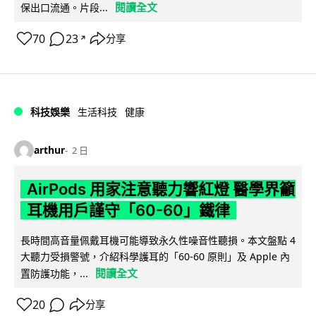
閱讀全文
保出口流通。片段...
70
23
分享
↗
科技娛樂
生活科技
健康
arthur
2 日
AirPods 用家注意聽力響紅燈 醫學界籲
耳機用戶謹守「60-60」鐵律
長時間高音量佩戴耳機可能導致永久性噪音性聽損。本文盤點 4
大聽力受損警號，介紹科學護耳的「60-60 原則」及 Apple 內
閱讀全文
置防護功能，...
20
分享