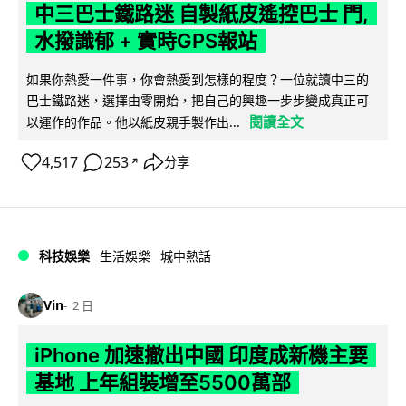
中三巴士鐵路迷 自製紙皮遙控巴士 門,
水撥識郁 + 實時GPS報站
如果你熱愛一件事，你會熱愛到怎樣的程度？一位就讀中三的
巴士鐵路迷，選擇由零開始，把自己的興趣一步步變成真正可
閱讀全文
以運作的作品。他以紙皮親手製作出...
4,517
253
分享
↗
科技娛樂
生活娛樂
城中熱話
Vin
2 日
iPhone 加速撤出中國 印度成新機主要
基地 上年組裝增至5500萬部