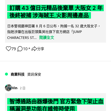
訂購 43 億日元精品後棄單 大阪女 2 年
後終被捕 涉海賊王,火影周邊產品
日本警視廳神田署 8 月 6 日公布，拘捕一名 32 歲大阪女子，
指她涉嫌在出版巨頭集英社旗下官方網店「JUMP
閱讀全文
CHARACTERS ST...
79
10
分享
↗
商業科技
資訊保安
Vin
2 日
智博通路由器爆後門 官方緊急下架止血
稱漏洞是功能在維修時使用