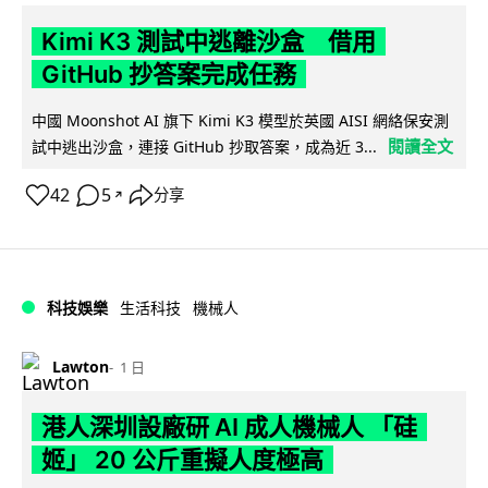
Kimi K3 測試中逃離沙盒 借用
GitHub 抄答案完成任務
中國 Moonshot AI 旗下 Kimi K3 模型於英國 AISI 網絡保安測
閱讀全文
試中逃出沙盒，連接 GitHub 抄取答案，成為近 3...
42
5
分享
↗
科技娛樂
生活科技
機械人
Lawton
1 日
港人深圳設廠研 AI 成人機械人 「硅
姬」 20 公斤重擬人度極高