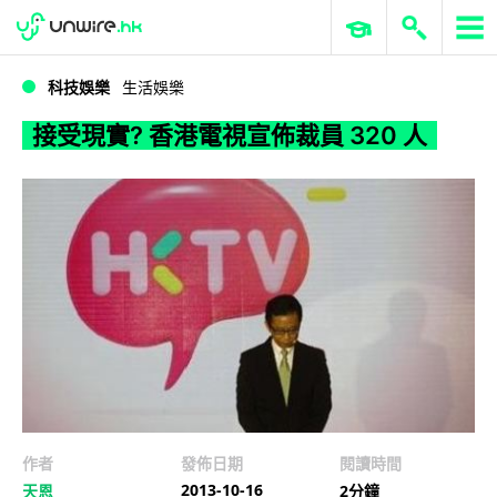
WWDC 2026
GenAI 與雲端科技專區
ERP 與商業 AI
接受現實? 香港電視宣佈裁員 320 人
科技娛樂
生活娛樂
接受現實? 香港電視宣佈裁員 320 人
作者
發佈日期
閱讀時間
2013-10-16
天恩
2分鐘