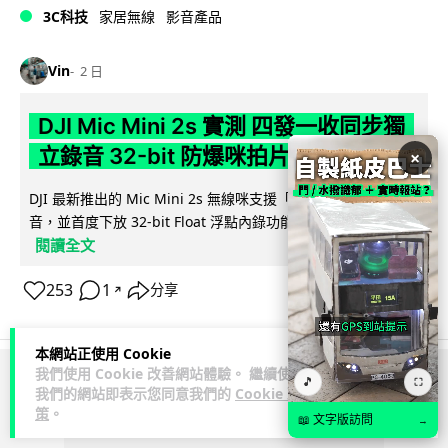
3C科技
家居無線
影音產品
Vin
2 日
DJI Mic Mini 2s 實測 四發一收同步獨
立錄音 32-bit 防爆咪拍片必備
×
DJI 最新推出的 Mic Mini 2s 無線咪支援「四發一收」分軌錄
音，並首度下放 32-bit Float 浮點內錄功能。本文經實測其...
閱讀全文
253
1
分享
↗
本網站正使用 Cookie
我們使用 Cookie 改善網站體驗。 繼續使用
🎵
⛶
ADVERTISEMENT
我們的網站即表示您同意我們的
Cookie 政
策
。
📖 文字版訪問
→