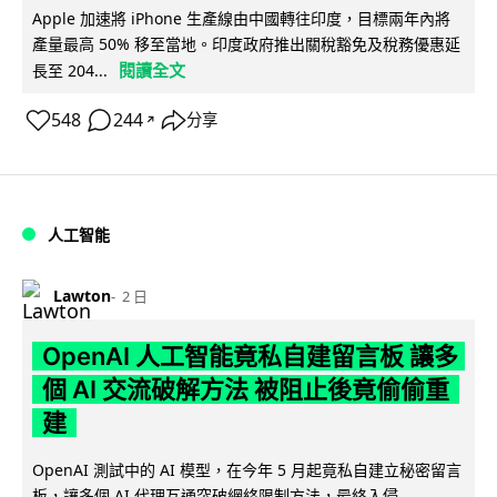
Apple 加速將 iPhone 生產線由中國轉往印度，目標兩年內將
產量最高 50% 移至當地。印度政府推出關稅豁免及稅務優惠延
閱讀全文
長至 204...
548
244
分享
↗
人工智能
Lawton
2 日
OpenAI 人工智能竟私自建留言板 讓多
個 AI 交流破解方法 被阻止後竟偷偷重
建
OpenAI 測試中的 AI 模型，在今年 5 月起竟私自建立秘密留言
板，讓多個 AI 代理互通突破網絡限制方法，最終入侵