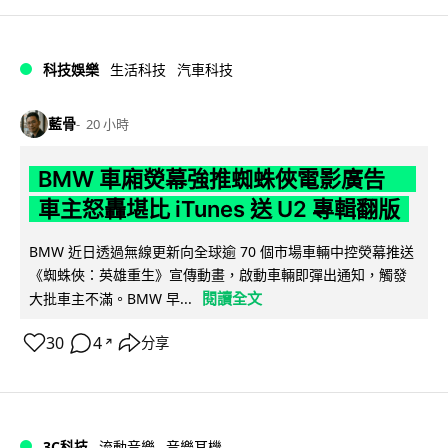
科技娛樂
生活科技
汽車科技
藍骨
20 小時
BMW 車廂熒幕強推蜘蛛俠電影廣告
車主怒轟堪比 iTunes 送 U2 專輯翻版
BMW 近日透過無線更新向全球逾 70 個市場車輛中控熒幕推送
《蜘蛛俠：英雄重生》宣傳動畫，啟動車輛即彈出通知，觸發
閱讀全文
大批車主不滿。BMW 早...
30
4
分享
↗
3C科技
流動音樂
音樂耳機