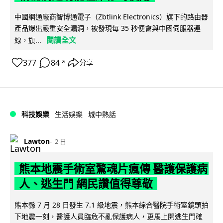
中國網通廠商智博通電子（Zbtlink Electronics）旗下的路由器
產品爆出嚴重安全漏洞，被發現每 35 秒便會與中國伺服器連
閱讀全文
線，旗...
377
84
分享
↗
科技娛樂
生活娛樂
城中熱話
Lawton
2 日
熊本地震手術室驚魂片瘋傳 醫護保護病
人、逃生門 網民讚值得尊敬
熊本縣 7 月 28 日發生 7.1 級地震，熊本綜合醫院手術室鏡頭拍
下地震一刻，醫護人員臨危不亂保護病人，更馬上開逃生門確