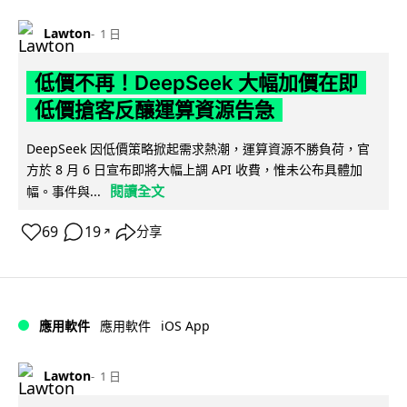
Lawton
1 日
低價不再！DeepSeek 大幅加價在即
低價搶客反釀運算資源告急
DeepSeek 因低價策略掀起需求熱潮，運算資源不勝負荷，官
方於 8 月 6 日宣布即將大幅上調 API 收費，惟未公布具體加
閱讀全文
幅。事件與...
69
19
分享
↗
iOS App
應用軟件
應用軟件
Lawton
1 日