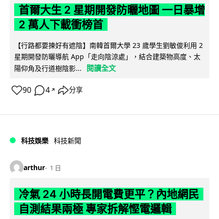
首爾大生 2 星期開發防曬地圖 一日暴增
2 萬人下載衝榜首
【行路都要揀好有遮陰】南韓首爾大學 23 歲學生劉敏俊利用 2
星期開發防曬導航 App「走向陰涼處」，結合建築物高度、太
閱讀全文
陽仰角及行道樹陰影...
90
4
分享
↗
科技娛樂
科技新聞
arthur
1 日
冷氣 24 小時長開電費更平？內地網民
自測結果兩極 專家拆解慳電邏輯