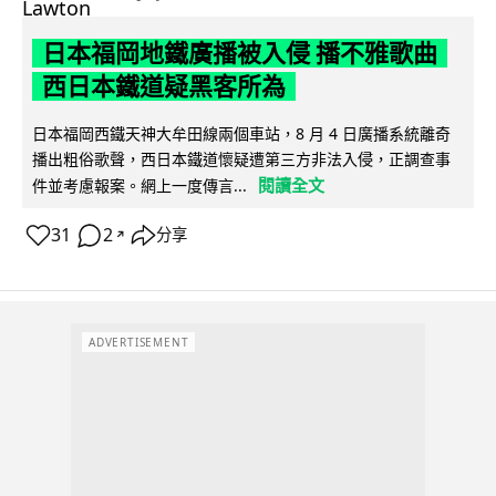
日本福岡地鐵廣播被入侵 播不雅歌曲
西日本鐵道疑黑客所為
日本福岡西鐵天神大牟田線兩個車站，8 月 4 日廣播系統離奇
播出粗俗歌聲，西日本鐵道懷疑遭第三方非法入侵，正調查事
閱讀全文
件並考慮報案。網上一度傳言...
31
2
分享
↗
ADVERTISEMENT