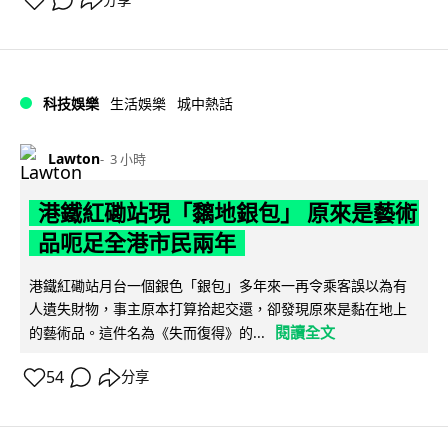
科技娛樂
生活娛樂
城中熱話
Lawton
3 小時
港鐵紅磡站現「黐地銀包」 原來是藝術
品呃足全港市民兩年
港鐵紅磡站月台一個銀色「銀包」多年來一再令乘客誤以為有
人遺失財物，事主原本打算拾起交還，卻發現原來是黏在地上
閱讀全文
的藝術品。這件名為《失而復得》的...
54
分享