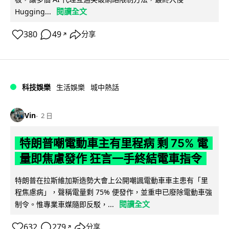
閱讀全文
Hugging...
380
49
分享
↗
科技娛樂
生活娛樂
城中熱話
Vin
2 日
特朗普嘲電動車主有里程病 剩 75% 電
量即焦慮發作 狂言一手終結電車指令
特朗普在拉斯維加斯造勢大會上公開嘲諷電動車車主患有「里
程焦慮病」，聲稱電量剩 75% 便發作，並重申已廢除電動車強
閱讀全文
制令。惟專業車媒隨即反駁，...
632
279
分享
↗