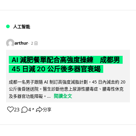
人工智能
arthur
2 日
AI 減肥餐單配合高強度操練 成都男
45 日減 20 公斤後多器官衰竭
成都一名男子跟隨 AI 制訂高強度減脂計劃，45 日內減去約 20
公斤後昏迷送院。醫生診斷他患上尿源性膿毒症、膿毒性休克
閱讀全文
及多器官功能障礙。...
23
4
分享
↗