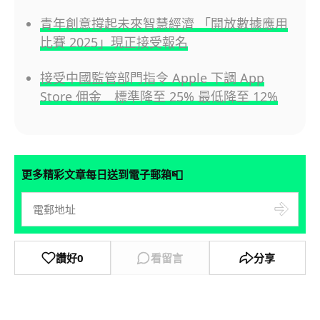
青年創意撐起未來智慧經濟 「開放數據應用
比賽 2025」現正接受報名
接受中國監管部門指令 Apple 下調 App
Store 佣金 標準降至 25% 最低降至 12%
📮
更多精彩文章每日送到電子郵箱
讚好
0
看留言
分享