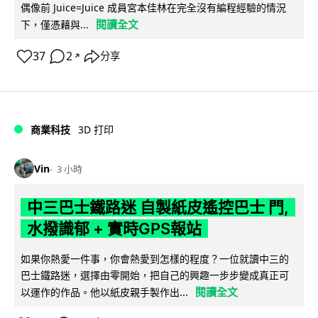
偶像前 Juice=Juice 成員宮本佳林在完全沒有編程經驗的情況
閱讀全文
下，僅憑藉與...
37
2
分享
↗
商業科技
3D 打印
Vin
3 小時
中三巴士鐵路迷 自製紙皮遙控巴士 門,
水撥識郁 + 實時GPS報站
如果你熱愛一件事，你會熱愛到怎樣的程度？一位就讀中三的
巴士鐵路迷，選擇由零開始，把自己的興趣一步步變成真正可
閱讀全文
以運作的作品。他以紙皮親手製作出...