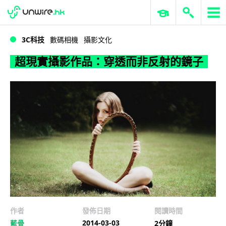
WWDC 2026
GenAI 與雲端科技專區
ERP 與商業 AI
超現實攝影作品：穿透而非反射的鏡子
3C科技
數碼相機
攝影文化
超現實攝影作品：穿透而非反射的鏡子
作者
發佈日期
閱讀時間
2014-03-03
藍骨
2分鐘