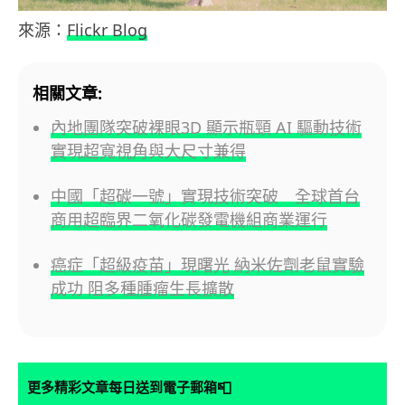
來源：
Flickr Blog
相關文章:
內地團隊突破裸眼3D 顯示瓶頸 AI 驅動技術
實現超寬視角與大尺寸兼得
中國「超碳一號」實現技術突破 全球首台
商用超臨界二氧化碳發電機組商業運行
癌症「超級疫苗」現曙光 納米佐劑老鼠實驗
成功 阻多種腫瘤生長擴散
📮
更多精彩文章每日送到電子郵箱