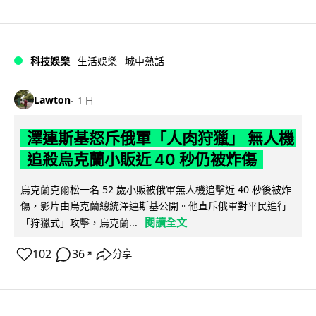
科技娛樂
生活娛樂
城中熱話
Lawton
1 日
澤連斯基怒斥俄軍「人肉狩獵」 無人機
追殺烏克蘭小販近 40 秒仍被炸傷
烏克蘭克爾松一名 52 歲小販被俄軍無人機追擊近 40 秒後被炸
傷，影片由烏克蘭總統澤連斯基公開。他直斥俄軍對平民進行
閱讀全文
「狩獵式」攻擊，烏克蘭...
102
36
分享
↗