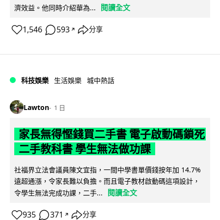
閱讀全文
濟效益。他同時介紹華為...
1,546
593
分享
↗
科技娛樂
生活娛樂
城中熱話
Lawton
1 日
家長無得慳錢買二手書 電子啟動碼鎖死
二手教科書 學生無法做功課
社福界立法會議員陳文宜指，一間中學書單價錢按年加 14.7%
遠超通漲，令家長難以負擔。而且電子教材啟動碼這項設計，
閱讀全文
令學生無法完成功課，二手...
935
371
分享
↗