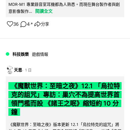
MDR-M1 專業錄音室耳機都為人熟悉。而現在舞台製作者與創
閱讀全文
意影像製作...
36
4
分享
↗
科技娛樂
遊戲情報
天恩
1 日
《魔獸世界：至暗之夜》12.1 「烏拉特
克的詛咒」專訪：巢穴不為提高世界首
領門檻而設 《諸王之眠》縮短約 10 分
鐘
《魔獸世界：至暗之夜》版本更新 12.1「烏拉特克的詛咒」將