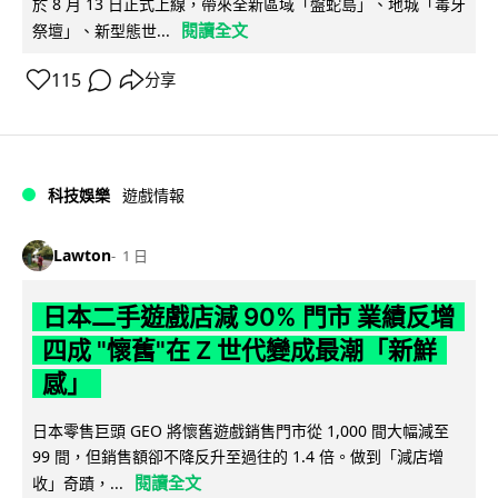
於 8 月 13 日正式上線，帶來全新區域「盤蛇島」、地城「毒牙
閱讀全文
祭壇」、新型態世...
115
分享
科技娛樂
遊戲情報
Lawton
1 日
日本二手遊戲店減 90% 門市 業績反增
四成 "懷舊"在 Z 世代變成最潮「新鮮
感」
日本零售巨頭 GEO 將懷舊遊戲銷售門市從 1,000 間大幅減至
99 間，但銷售額卻不降反升至過往的 1.4 倍。做到「減店增
閱讀全文
收」奇蹟，...