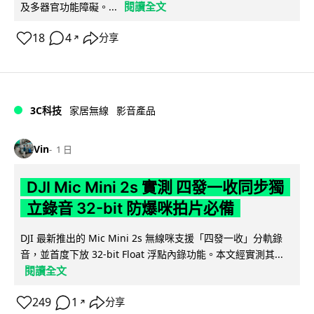
閱讀全文
及多器官功能障礙。...
18
4
分享
↗
3C科技
家居無線
影音產品
Vin
1 日
DJI Mic Mini 2s 實測 四發一收同步獨
立錄音 32-bit 防爆咪拍片必備
DJI 最新推出的 Mic Mini 2s 無線咪支援「四發一收」分軌錄
音，並首度下放 32-bit Float 浮點內錄功能。本文經實測其...
閱讀全文
249
1
分享
↗