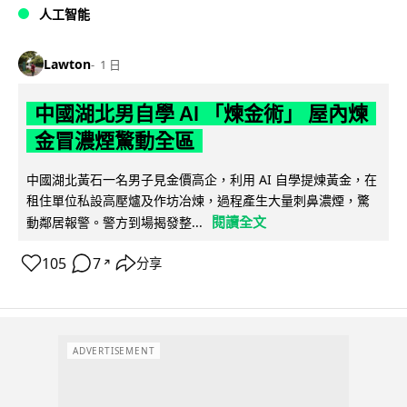
人工智能
Lawton
1 日
中國湖北男自學 AI 「煉金術」 屋內煉
金冒濃煙驚動全區
中國湖北黃石一名男子見金價高企，利用 AI 自學提煉黃金，在
租住單位私設高壓爐及作坊冶煉，過程產生大量刺鼻濃煙，驚
閱讀全文
動鄰居報警。警方到場揭發整...
105
7
分享
↗
ADVERTISEMENT