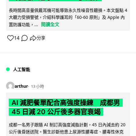
長時間高音量佩戴耳機可能導致永久性噪音性聽損。本文盤點 4
大聽力受損警號，介紹科學護耳的「60-60 原則」及 Apple 內
閱讀全文
置防護功能，...
14
分享
人工智能
arthur
13 小時
AI 減肥餐單配合高強度操練 成都男
45 日減 20 公斤後多器官衰竭
成都一名男子跟隨 AI 制訂高強度減脂計劃，45 日內減去約 20
公斤後昏迷送院。醫生診斷他患上尿源性膿毒症、膿毒性休克