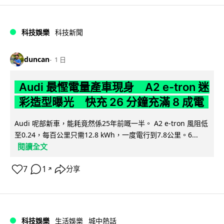
科技娛樂
科技新聞
duncan
1 日
Audi 最慳電量產車現身 A2 e-tron 迷
彩造型曝光 快充 26 分鐘充滿 8 成電
Audi 呢部新車，能耗竟然係25年前嘅一半。 A2 e-tron 風阻低
至0.24，每百公里只需12.8 kWh，一度電行到7.8公里。6...
閱讀全文
7
1
分享
↗
科技娛樂
生活娛樂
城中熱話