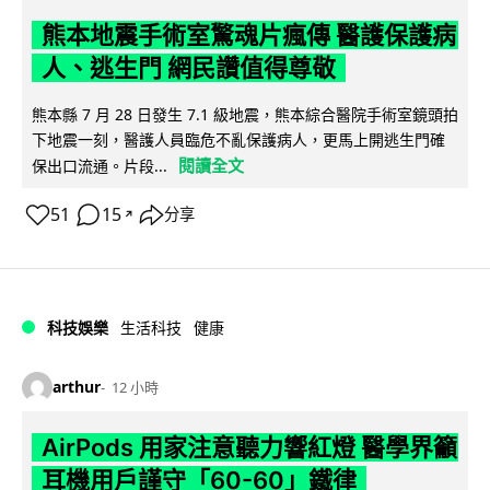
熊本地震手術室驚魂片瘋傳 醫護保護病
人、逃生門 網民讚值得尊敬
熊本縣 7 月 28 日發生 7.1 級地震，熊本綜合醫院手術室鏡頭拍
下地震一刻，醫護人員臨危不亂保護病人，更馬上開逃生門確
閱讀全文
保出口流通。片段...
51
15
分享
↗
科技娛樂
生活科技
健康
arthur
12 小時
AirPods 用家注意聽力響紅燈 醫學界籲
耳機用戶謹守「60-60」鐵律