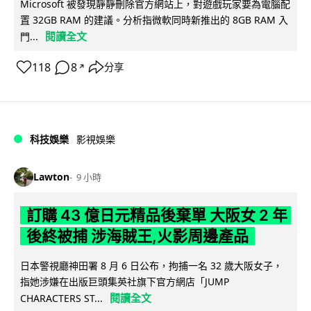
Microsoft 被發現靜靜刪除官方網站上，對遊戲玩家要為電腦配
置 32GB RAM 的建議。分析指微軟同時新推出的 8GB RAM 入
閱讀全文
門...
118
8
分享
↗
科技娛樂
影視娛樂
Lawton
9 小時
訂購 43 億日元精品後棄單 大阪女 2 年
後終被捕 涉海賊王,火影周邊產品
日本警視廳神田署 8 月 6 日公布，拘捕一名 32 歲大阪女子，
指她涉嫌在出版巨頭集英社旗下官方網店「JUMP
閱讀全文
CHARACTERS ST...