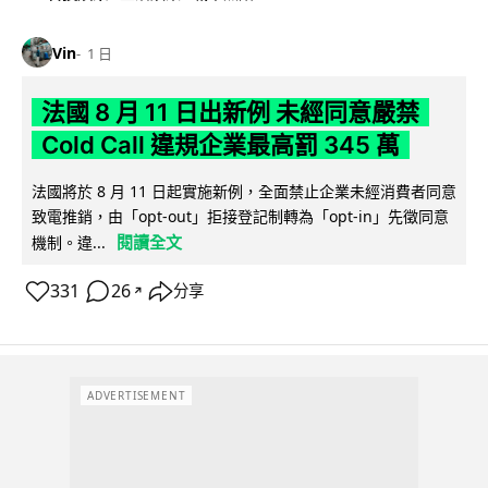
Vin
1 日
法國 8 月 11 日出新例 未經同意嚴禁
Cold Call 違規企業最高罰 345 萬
法國將於 8 月 11 日起實施新例，全面禁止企業未經消費者同意
致電推銷，由「opt-out」拒接登記制轉為「opt-in」先徵同意
閱讀全文
機制。違...
331
26
分享
↗
ADVERTISEMENT