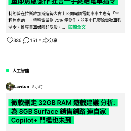
量即焦慮發作 狂言一手終結電車指令
特朗普在拉斯維加斯造勢大會上公開嘲諷電動車車主患有「里
程焦慮病」，聲稱電量剩 75% 便發作，並重申已廢除電動車強
閱讀全文
制令。惟專業車媒隨即反駁，...
386
151
分享
↗
人工智能
Lawton
8 小時
微軟刪走 32GB RAM 遊戲建議 分析:
為 8GB Surface 銷售鋪路 連自家
Copilot+ 門檻也未到