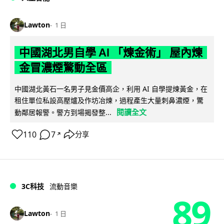
Lawton
1 日
中國湖北男自學 AI 「煉金術」 屋內煉
金冒濃煙驚動全區
中國湖北黃石一名男子見金價高企，利用 AI 自學提煉黃金，在
租住單位私設高壓爐及作坊冶煉，過程產生大量刺鼻濃煙，驚
閱讀全文
動鄰居報警。警方到場揭發整...
110
7
分享
↗
3C科技
流動音樂
89
Lawton
1 日