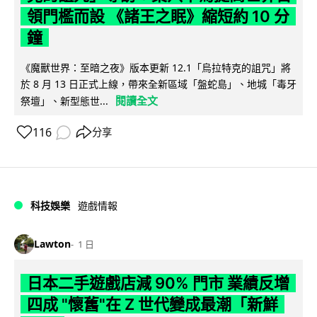
領門檻而設 《諸王之眠》縮短約 10 分
鐘
《魔獸世界：至暗之夜》版本更新 12.1「烏拉特克的詛咒」將
於 8 月 13 日正式上線，帶來全新區域「盤蛇島」、地城「毒牙
閱讀全文
祭壇」、新型態世...
116
分享
科技娛樂
遊戲情報
Lawton
1 日
日本二手遊戲店減 90% 門市 業績反增
四成 "懷舊"在 Z 世代變成最潮「新鮮