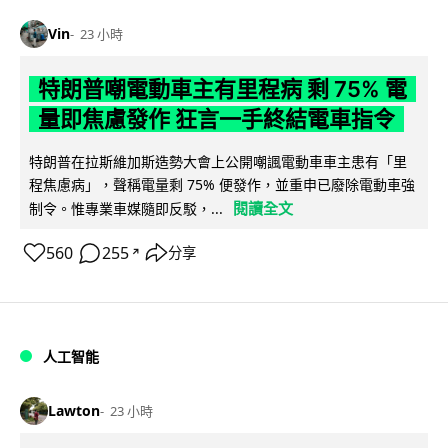
Vin
23 小時
特朗普嘲電動車主有里程病 剩 75% 電
量即焦慮發作 狂言一手終結電車指令
特朗普在拉斯維加斯造勢大會上公開嘲諷電動車車主患有「里
程焦慮病」，聲稱電量剩 75% 便發作，並重申已廢除電動車強
閱讀全文
制令。惟專業車媒隨即反駁，...
560
255
分享
↗
人工智能
Lawton
23 小時