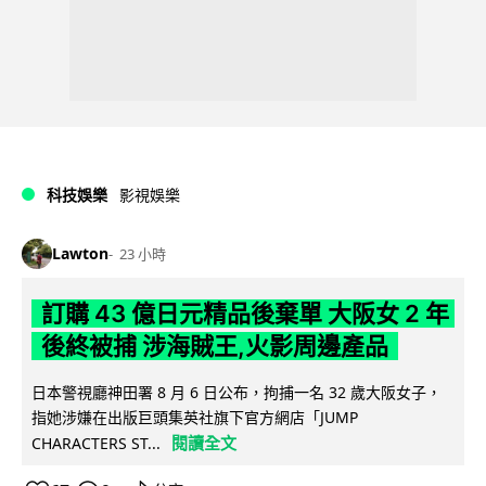
科技娛樂
影視娛樂
Lawton
23 小時
訂購 43 億日元精品後棄單 大阪女 2 年
後終被捕 涉海賊王,火影周邊產品
日本警視廳神田署 8 月 6 日公布，拘捕一名 32 歲大阪女子，
指她涉嫌在出版巨頭集英社旗下官方網店「JUMP
閱讀全文
CHARACTERS ST...