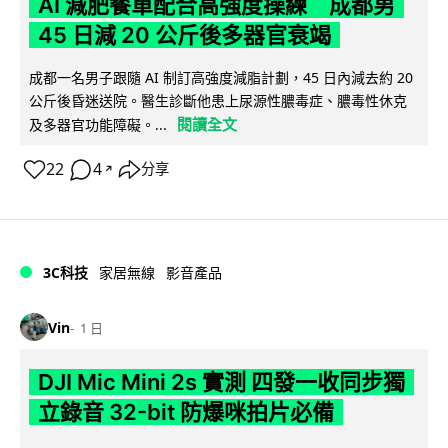
AI 減肥餐單配合高強度操練 成都男
45 日減 20 公斤後多器官衰竭
成都一名男子跟隨 AI 制訂高強度減脂計劃，45 日內減去約 20
公斤後昏迷送院。醫生診斷他患上尿源性膿毒症、膿毒性休克
閱讀全文
及多器官功能障礙。...
22
4
分享
↗
3C科技
家居無線
影音產品
Vin
1 日
DJI Mic Mini 2s 實測 四發一收同步獨
立錄音 32-bit 防爆咪拍片必備