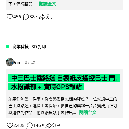
閱讀全文
下，僅憑藉與...
456
38
分享
↗
商業科技
3D 打印
Vin
18 小時
中三巴士鐵路迷 自製紙皮遙控巴士 門,
水撥識郁 + 實時GPS報站
如果你熱愛一件事，你會熱愛到怎樣的程度？一位就讀中三的
巴士鐵路迷，選擇由零開始，把自己的興趣一步步變成真正可
閱讀全文
以運作的作品。他以紙皮親手製作出...
2,425
146
分享
↗