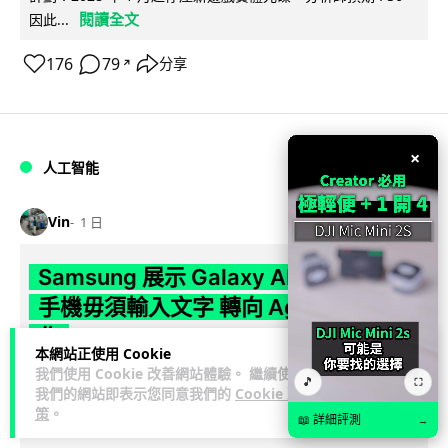
閱讀全文
因此...
176
79
分享
↗
×
人工智能
Vin
1 日
Samsung 展示 Galaxy AI 新方向 未來
手機毋須輸入文字 轉向 Agent 全自動操
作
本網站正使用 Cookie
我們使用 Cookie 改善網站體驗。 繼續使用
Samsung 電子 MX 部門顧客體驗辦公室主管兼副總裁 Jay Kim
🎵
⛶
我們的網站即表示您同意我們的
Cookie 政
閱讀全
表示，品牌正推動 Galaxy AI 邁向全自動化 Agent...
策
。
📖 詳細評測
→
文