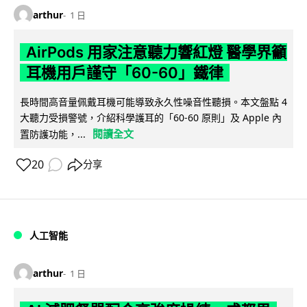
arthur
1 日
AirPods 用家注意聽力響紅燈 醫學界籲
耳機用戶謹守「60-60」鐵律
長時間高音量佩戴耳機可能導致永久性噪音性聽損。本文盤點 4
大聽力受損警號，介紹科學護耳的「60-60 原則」及 Apple 內
閱讀全文
置防護功能，...
20
分享
人工智能
arthur
1 日