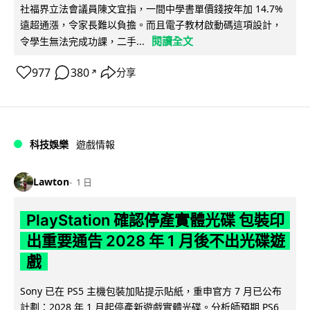
社福界立法會議員陳文宜指，一間中學書單價錢按年加 14.7%
遠超通漲，令家長難以負擔。而且電子教材啟動碼這項設計，
閱讀全文
令學生無法完成功課，二手...
977
380
分享
↗
科技娛樂
遊戲情報
Lawton
1 日
PlayStation 確認停產實體光碟 包裝印
出重要通告 2028 年 1 月後不出光碟遊
戲
Sony 已在 PS5 主機包裝加貼提示貼紙，重申官方 7 月已公布
計劃：2028 年 1 月起停產新遊戲實體光碟。分析師預期 PS6