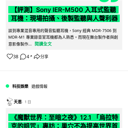
【評測】Sony IER-M500 入耳式監聽
耳機：現場拍攝、後製監聽與人聲利器
談到專業混音專用的聲音監聽耳機，Sony 經典 MDR-7506 到
MDR-M1 專業錄音室耳機都為人熟悉。而現在舞台製作者與創
閱讀全文
意影像製作...
38
4
分享
↗
科技娛樂
遊戲情報
天恩
1 日
《魔獸世界：至暗之夜》12.1 「烏拉特
克的詛咒」專訪：巢穴不為提高世界首