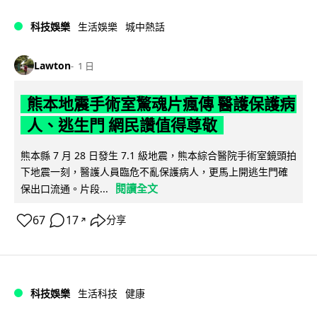
科技娛樂
生活娛樂
城中熱話
Lawton
1 日
熊本地震手術室驚魂片瘋傳 醫護保護病
人、逃生門 網民讚值得尊敬
熊本縣 7 月 28 日發生 7.1 級地震，熊本綜合醫院手術室鏡頭拍
下地震一刻，醫護人員臨危不亂保護病人，更馬上開逃生門確
閱讀全文
保出口流通。片段...
67
17
分享
↗
科技娛樂
生活科技
健康