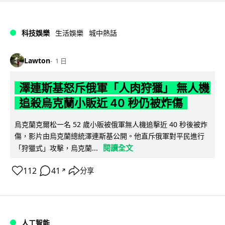
科技娛樂
生活娛樂
城中熱話
Lawton
1 日
澤連斯基怒斥俄軍「人肉狩獵」 無人機
追殺烏克蘭小販近 40 秒仍被炸傷
烏克蘭克爾松一名 52 歲小販被俄軍無人機追擊近 40 秒後被炸
傷，影片由烏克蘭總統澤連斯基公開。他直斥俄軍對平民進行
閱讀全文
「狩獵式」攻擊，烏克蘭...
112
41
分享
↗
人工智能