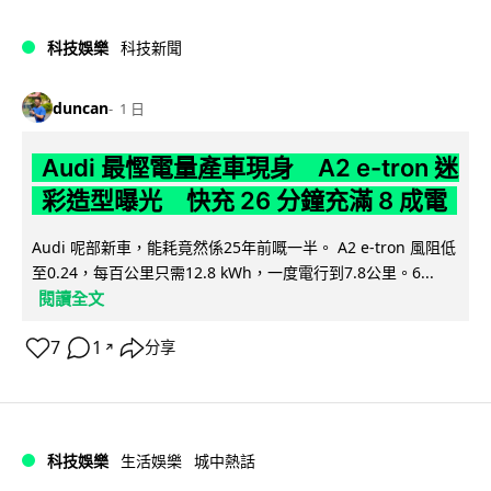
科技娛樂
科技新聞
duncan
1 日
Audi 最慳電量產車現身 A2 e-tron 迷
彩造型曝光 快充 26 分鐘充滿 8 成電
Audi 呢部新車，能耗竟然係25年前嘅一半。 A2 e-tron 風阻低
至0.24，每百公里只需12.8 kWh，一度電行到7.8公里。6...
閱讀全文
7
1
分享
↗
科技娛樂
生活娛樂
城中熱話