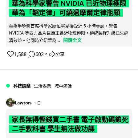
華為科學家警告 NVIDIA 已近物理極限
華為「韜定律」可繞過摩爾定律瓶頸
華為半導體首席科學家廖恒罕見接受近 5 小時專訪，警告
NVIDIA 等西方晶片巨頭正逼近物理極限，傳統製程升級已失經
閱讀全文
濟效益。他同時介紹華為...
1,588
602
分享
↗
科技娛樂
生活娛樂
城中熱話
Lawton
1 日
家長無得慳錢買二手書 電子啟動碼鎖死
二手教科書 學生無法做功課