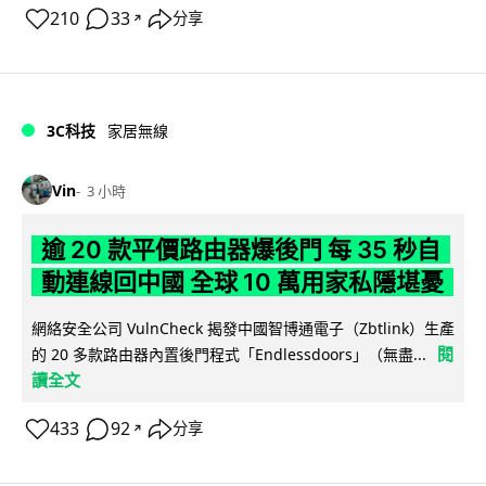
210
33
分享
↗
3C科技
家居無線
Vin
3 小時
逾 20 款平價路由器爆後門 每 35 秒自
動連線回中國 全球 10 萬用家私隱堪憂
網絡安全公司 VulnCheck 揭發中國智博通電子（Zbtlink）生產
閱
的 20 多款路由器內置後門程式「Endlessdoors」（無盡...
讀全文
433
92
分享
↗