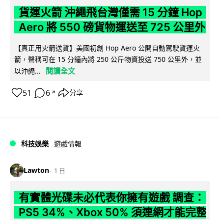
貨運火箭 沖繩飛台灣僅需 15 分鐘 Hop
Aero 將 550 磅貨物運送至 725 公里外
【真正用火箭送貨】美國初創 Hop Aero 公開自動駕駛貨運火
箭，聲稱可在 15 分鐘內將 250 公斤物資投送 750 公里外，並
閱讀全文
以沖繩...
51
6
分享
↗
科技娛樂
遊戲情報
Lawton
1 日
有實體光碟未必代表你擁有遊戲 調查：
PS5 34%、Xbox 50% 須連網才能完整