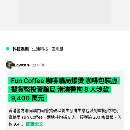
科技娛樂
生活科技
區塊鏈
Lawton
23 小時
Fun Coffee 咖啡騙局爆煲 咖啡包裝虛
擬貨幣投資騙局 港澳警拘 8 人涉款
9,400 萬元
香港警方聯同澳門司警搗破以養生咖啡生意包裝的虛擬貨幣投
資騙局 Fun Coffee，兩地共拘捕 8 人，接獲逾 200 宗舉報，涉
閱讀全文
款 9,4...