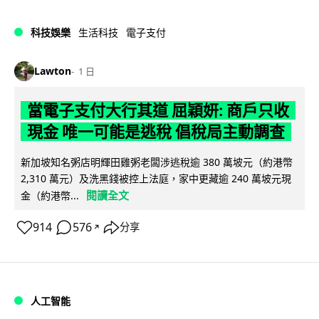
科技娛樂
生活科技
電子支付
Lawton
1 日
當電子支付大行其道 屈穎妍: 商戶只收
現金 唯一可能是逃稅 倡稅局主動調查
新加坡知名粥店明輝田雞粥老闆涉逃稅逾 380 萬坡元（約港幣
2,310 萬元）及洗黑錢被控上法庭，家中更藏逾 240 萬坡元現
閱讀全文
金（約港幣...
914
576
分享
↗
人工智能