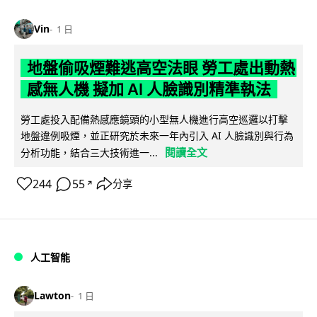
Vin
1 日
地盤偷吸煙難逃高空法眼 勞工處出動熱
感無人機 擬加 AI 人臉識別精準執法
勞工處投入配備熱感應鏡頭的小型無人機進行高空巡邏以打擊
地盤違例吸煙，並正研究於未來一年內引入 AI 人臉識別與行為
閱讀全文
分析功能，結合三大技術進一...
244
55
分享
↗
人工智能
Lawton
1 日