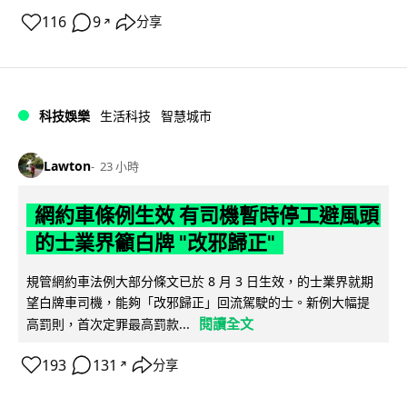
116
9
分享
↗
科技娛樂
生活科技
智慧城市
Lawton
23 小時
網約車條例生效 有司機暫時停工避風頭
的士業界籲白牌 "改邪歸正"
規管網約車法例大部分條文已於 8 月 3 日生效，的士業界就期
望白牌車司機，能夠「改邪歸正」回流駕駛的士。新例大幅提
閱讀全文
高罰則，首次定罪最高罰款...
193
131
分享
↗