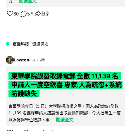
閱讀全文
方...
80
5
分享
↗
商業科技
資訊保安
Lawton
20 小時
東華學院誤發取錄電郵 全數 11,139 名
申請人一度空歡喜 專家:人為疏忽+系統
防護缺失
東華學院今日（5 日）大學聯招放榜之際，因人為疏忽向全數
11,139 名課程申請人錯誤發出取錄通知電郵，令大批考生一度
閱讀全文
以為獲得學位取錄，事...