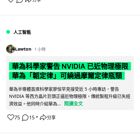
人工智能
Lawton
1 小時
華為科學家警告 NVIDIA 已近物理極限
華為「韜定律」可繞過摩爾定律瓶頸
華為半導體首席科學家廖恒罕見接受近 5 小時專訪，警告
NVIDIA 等西方晶片巨頭正逼近物理極限，傳統製程升級已失經
閱讀全文
濟效益。他同時介紹華為...
75
15
分享
↗