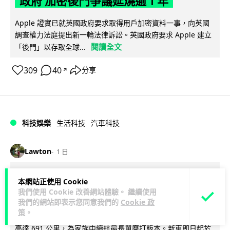
政府 加密後門爭議延燒逾 1 年
Apple 證實已就英國政府要求取得用戶加密資料一事，向英國
調查權力法庭提出新一輪法律訴訟。英國政府要求 Apple 建立
閱讀全文
「後門」以存取全球...
309
40
分享
↗
科技娛樂
生活科技
汽車科技
Lawton
1 日
Tesla Model Y 長續航後驅版抵港
本網站正使用 Cookie
我們使用 Cookie 改善網站體驗。 繼續使用
YOHO MALL 率先試駕
我們的網站即表示您同意我們的
Cookie 政
策
。
Tesla 香港推出 Model Y Premium 長續航後輪驅動版，續航最
高達 691 公里，為家族中續航最長單摩打版本。新車即日起於