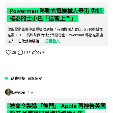
Powerman 移動充電機械人登港 免鋪
樁為的士小巴「送電上門」
你架電動車喺停車場搵唔到樁？有個機械人會自己行過嚟幫你
充電。THEi 高科院同內地公司研發出 Powerman 移動充電機
閱讀全文
械人，唔使鋪線裝樁...
28
14
分享
↗
商業科技
資訊保安
Lawton
1 日
被命令製造「後門」 Apple 再控告英國