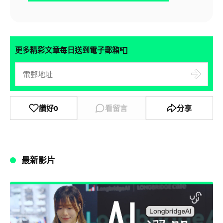
📮
更多精彩文章每日送到電子郵箱
讚好
0
看留言
分享
最新影片