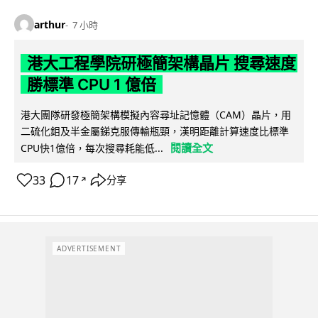
arthur
7 小時
港大工程學院研極簡架構晶片 搜尋速度
勝標準 CPU 1 億倍
港大團隊研發極簡架構模擬內容尋址記憶體（CAM）晶片，用
二硫化鉬及半金屬銻克服傳輸瓶頸，漢明距離計算速度比標準
閱讀全文
CPU快1億倍，每次搜尋耗能低...
33
17
分享
↗
ADVERTISEMENT