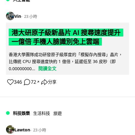
Vin
23 小時
港大研原子級新晶片 AI 搜尋速度提升
一億倍 手機人臉識別免上雲端
香港大學團隊成功研發原子級厚度的「模擬存內搜尋」晶片，
比傳統 CPU 搜尋速度快約 1 億倍，延遲低至 36 皮秒（即
閱讀全文
0.00000000...
346
72
分享
↗
科技娛樂
生活科技
旅遊
Lawton
23 小時