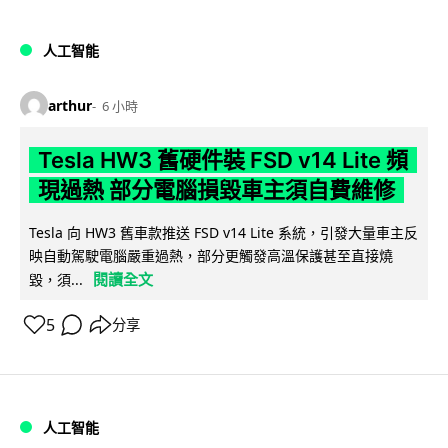
人工智能
arthur
6 小時
Tesla HW3 舊硬件裝 FSD v14 Lite 頻
現過熱 部分電腦損毀車主須自費維修
Tesla 向 HW3 舊車款推送 FSD v14 Lite 系統，引發大量車主反
映自動駕駛電腦嚴重過熱，部分更觸發高溫保護甚至直接燒
閱讀全文
毀，須...
5
分享
人工智能