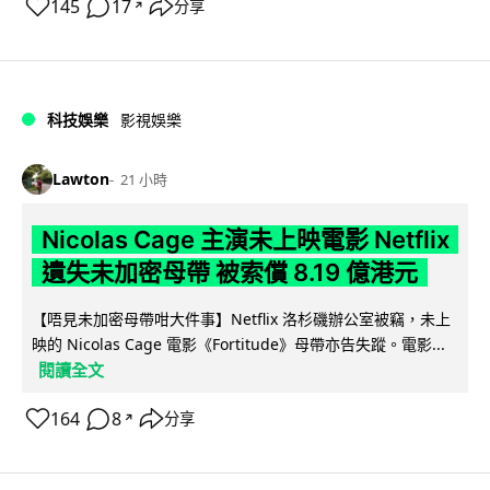
145
17
分享
↗
科技娛樂
影視娛樂
Lawton
21 小時
Nicolas Cage 主演未上映電影 Netflix
遺失未加密母帶 被索償 8.19 億港元
【唔見未加密母帶咁大件事】Netflix 洛杉磯辦公室被竊，未上
映的 Nicolas Cage 電影《Fortitude》母帶亦告失蹤。電影...
閱讀全文
164
8
分享
↗