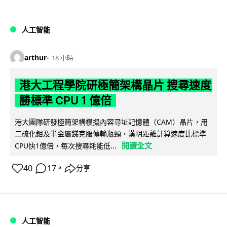
人工智能
arthur
18 小時
港大工程學院研極簡架構晶片 搜尋速度
勝標準 CPU 1 億倍
港大團隊研發極簡架構模擬內容尋址記憶體（CAM）晶片，用
二硫化鉬及半金屬銻克服傳輸瓶頸，漢明距離計算速度比標準
閱讀全文
CPU快1億倍，每次搜尋耗能低...
40
17
分享
↗
人工智能