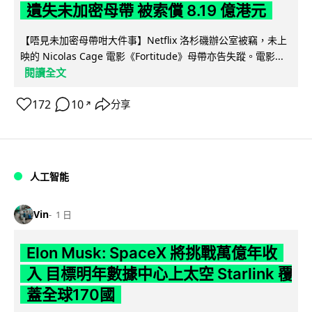
遺失未加密母帶 被索償 8.19 億港元
【唔見未加密母帶咁大件事】Netflix 洛杉磯辦公室被竊，未上
映的 Nicolas Cage 電影《Fortitude》母帶亦告失蹤。電影...
閱讀全文
172
10
分享
↗
人工智能
Vin
1 日
Elon Musk: SpaceX 將挑戰萬億年收
入 目標明年數據中心上太空 Starlink 覆
蓋全球170國