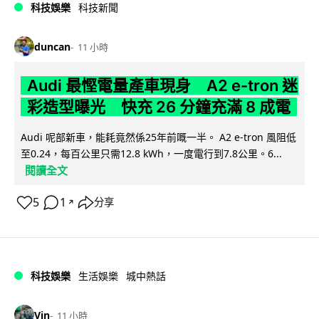
科技娛樂
科技新聞
duncan
11 小時
Audi 最慳電量產車現身 A2 e-tron 迷
彩造型曝光 快充 26 分鐘充滿 8 成電
Audi 呢部新車，能耗竟然係25年前嘅一半。 A2 e-tron 風阻低
至0.24，每百公里只需12.8 kWh，一度電行到7.8公里。6...
閱讀全文
5
1
分享
↗
科技娛樂
生活娛樂
城中熱話
Vin
11 小時