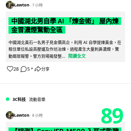
Lawton
7 小時
中國湖北男自學 AI 「煉金術」 屋內煉
金冒濃煙驚動全區
中國湖北黃石一名男子見金價高企，利用 AI 自學提煉黃金，在
租住單位私設高壓爐及作坊冶煉，過程產生大量刺鼻濃煙，驚
閱讀全文
動鄰居報警。警方到場揭發整...
28
5
分享
↗
3C科技
流動音樂
89
Lawton
8 小時