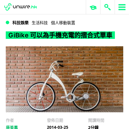
WWDC 2026
GenAI 與雲端科技專區
ERP 與商業 AI
GiBike 可以為手機充電的摺合式單車
科技娛樂
生活科技
個人移動裝置
GiBike 可以為手機充電的摺合式單車
作者
發佈日期
閱讀時間
2014-03-25
唐美鳳
2分鐘