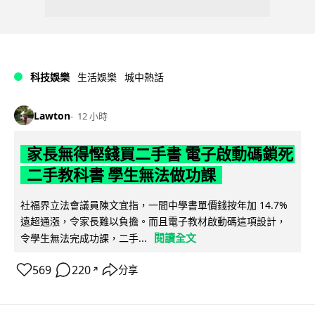
科技娛樂
生活娛樂
城中熱話
Lawton
12 小時
家長無得慳錢買二手書 電子啟動碼鎖死
二手教科書 學生無法做功課
社福界立法會議員陳文宜指，一間中學書單價錢按年加 14.7%
遠超通漲，令家長難以負擔。而且電子教材啟動碼這項設計，
閱讀全文
令學生無法完成功課，二手...
569
220
分享
↗