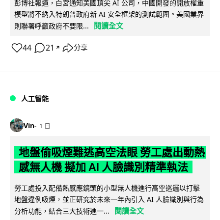
彭博社報道，白宮通知美國頂尖 AI 公司，中國開發的開放權重
模型將不納入特朗普政府新 AI 安全框架的測試範圍。美國業界
閱讀全文
則聯署呼籲政府不要限...
44
21
分享
↗
人工智能
Vin
1 日
地盤偷吸煙難逃高空法眼 勞工處出動熱
感無人機 擬加 AI 人臉識別精準執法
勞工處投入配備熱感應鏡頭的小型無人機進行高空巡邏以打擊
地盤違例吸煙，並正研究於未來一年內引入 AI 人臉識別與行為
閱讀全文
分析功能，結合三大技術進一...