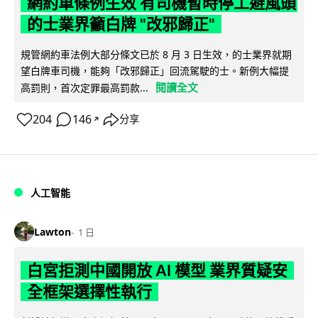
網約車條例生效 有司機暫時停工避風頭
的士業界籲白牌 "改邪歸正"
規管網約車法例大部分條文已於 8 月 3 日生效，的士業界就期
望白牌車司機，能夠「改邪歸正」回流駕駛的士。新例大幅提
閱讀全文
高罰則，首次定罪最高罰款...
204
146
分享
↗
人工智能
Lawton
1 日
白宮拒測中國開放 AI 模型 業界質疑安
全框架選擇性執行