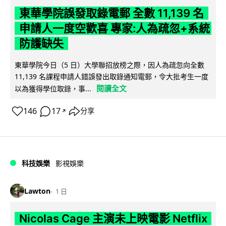
東華學院誤發取錄電郵 全數 11,139 名
申請人一度空歡喜 專家:人為疏忽+系統
防護缺失
東華學院今日（5 日）大學聯招放榜之際，因人為疏忽向全數
11,139 名課程申請人錯誤發出取錄通知電郵，令大批考生一度
閱讀全文
以為獲得學位取錄，事...
146
17
分享
↗
科技娛樂
影視娛樂
Lawton
1 日
Nicolas Cage 主演未上映電影 Netflix