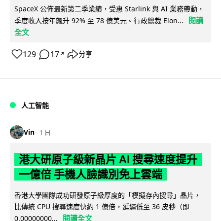
SpaceX 公佈最新第二季業績，受惠 Starlink 與 AI 業務帶動，
閱讀
季度收入按年飆升 92% 至 78 億美元。行政總裁 Elon...
全文
129
17
分享
↗
人工智能
Vin
1 日
港大研原子級新晶片 AI 搜尋速度提升
一億倍 手機人臉識別免上雲端
香港大學團隊成功研發原子級厚度的「模擬存內搜尋」晶片，
比傳統 CPU 搜尋速度快約 1 億倍，延遲低至 36 皮秒（即
閱讀全文
0.00000000...