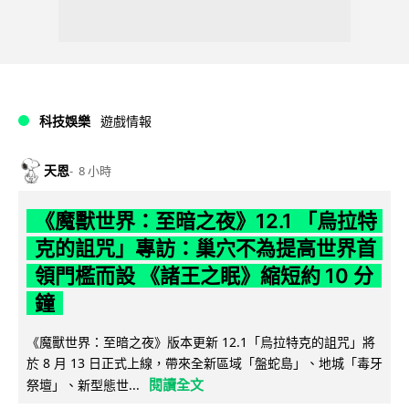
科技娛樂
遊戲情報
天恩
8 小時
《魔獸世界：至暗之夜》12.1 「烏拉特
克的詛咒」專訪：巢穴不為提高世界首
領門檻而設 《諸王之眠》縮短約 10 分
鐘
《魔獸世界：至暗之夜》版本更新 12.1「烏拉特克的詛咒」將
於 8 月 13 日正式上線，帶來全新區域「盤蛇島」、地城「毒牙
閱讀全文
祭壇」、新型態世...