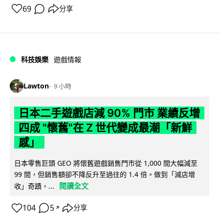
69
分享
科技娛樂
遊戲情報
Lawton
9 小時
日本二手遊戲店減 90% 門市 業績反增
四成 "懷舊"在 Z 世代變成最潮「新鮮
感」
日本零售巨頭 GEO 將懷舊遊戲銷售門市從 1,000 間大幅減至
99 間，但銷售額卻不降反升至過往的 1.4 倍。做到「減店增
閱讀全文
收」奇蹟，...
104
5
分享
↗