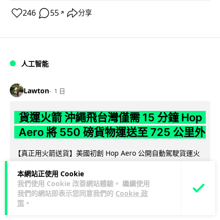
246
55
分享
↗
人工智能
Lawton
1 日
貨運火箭 沖繩飛台灣僅需 15 分鐘 Hop
Aero 將 550 磅貨物運送至 725 公里外
【真正用火箭送貨】美國初創 Hop Aero 公開自動駕駛貨運火
箭，聲稱可在 15 分鐘內將 250 公斤物資投送 750 公里外，並
本網站正使用 Cookie
閱讀全文
以沖繩...
我們使用 Cookie 改善網站體驗。 繼續使用
我們的網站即表示您同意我們的
Cookie 政
52
6
分享
↗
策
。