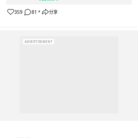
359
81
分享
↗
ADVERTISEMENT