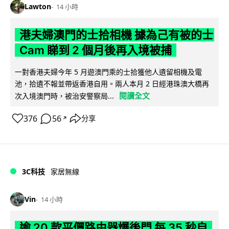
Lawton
14 小時
港夫婦澳門的士拾相機 據為己有被的士
Cam 睇到 2 個月後再入境被捕
一對香港夫婦今年 5 月遊澳門乘的士拾獲他人遺留相機及電
池，拾遺不報並帶返香港自用。兩人本月 2 日經港珠澳大橋再
閱讀全文
次入境澳門時，被治安警察局...
376
56
分享
↗
3C科技
家居無線
Vin
14 小時
逾 20 款平價路由器爆後門 每 35 秒自