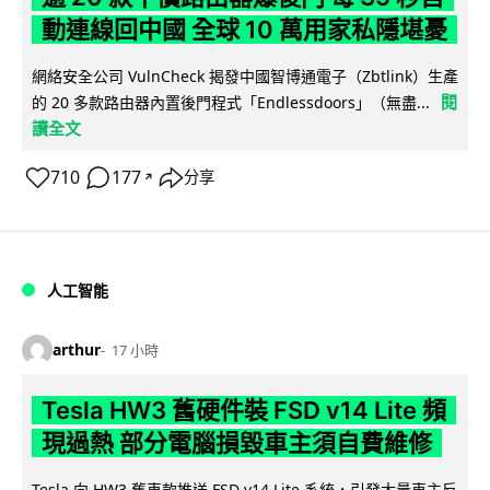
動連線回中國 全球 10 萬用家私隱堪憂
網絡安全公司 VulnCheck 揭發中國智博通電子（Zbtlink）生產
閱
的 20 多款路由器內置後門程式「Endlessdoors」（無盡...
讀全文
710
177
分享
↗
人工智能
arthur
17 小時
Tesla HW3 舊硬件裝 FSD v14 Lite 頻
現過熱 部分電腦損毀車主須自費維修
Tesla 向 HW3 舊車款推送 FSD v14 Lite 系統，引發大量車主反