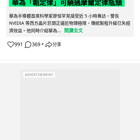
華為「韜定律」可繞過摩爾定律瓶頸
華為半導體首席科學家廖恒罕見接受近 5 小時專訪，警告
NVIDIA 等西方晶片巨頭正逼近物理極限，傳統製程升級已失經
閱讀全文
濟效益。他同時介紹華為...
991
369
分享
↗
ADVERTISEMENT