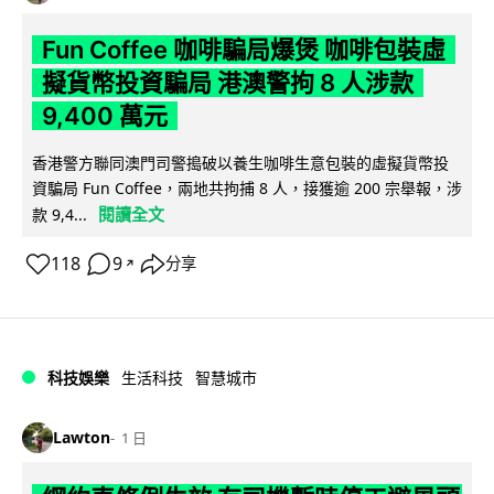
Fun Coffee 咖啡騙局爆煲 咖啡包裝虛
擬貨幣投資騙局 港澳警拘 8 人涉款
9,400 萬元
香港警方聯同澳門司警搗破以養生咖啡生意包裝的虛擬貨幣投
資騙局 Fun Coffee，兩地共拘捕 8 人，接獲逾 200 宗舉報，涉
閱讀全文
款 9,4...
118
9
分享
↗
科技娛樂
生活科技
智慧城市
Lawton
1 日