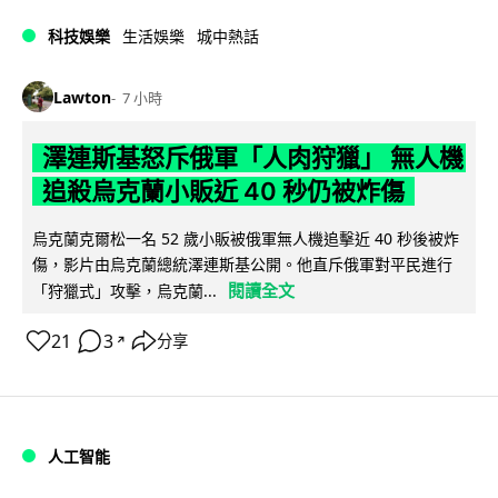
科技娛樂
生活娛樂
城中熱話
Lawton
7 小時
澤連斯基怒斥俄軍「人肉狩獵」 無人機
追殺烏克蘭小販近 40 秒仍被炸傷
烏克蘭克爾松一名 52 歲小販被俄軍無人機追擊近 40 秒後被炸
傷，影片由烏克蘭總統澤連斯基公開。他直斥俄軍對平民進行
閱讀全文
「狩獵式」攻擊，烏克蘭...
21
3
分享
↗
人工智能