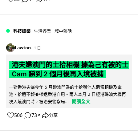
科技娛樂
生活娛樂
城中熱話
Lawton
1 日
港夫婦澳門的士拾相機 據為己有被的士
Cam 睇到 2 個月後再入境被捕
一對香港夫婦今年 5 月遊澳門乘的士拾獲他人遺留相機及電
池，拾遺不報並帶返香港自用。兩人本月 2 日經港珠澳大橋再
閱讀全文
次入境澳門時，被治安警察局...
506
73
分享
↗