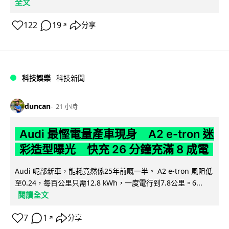
全文
122
19
分享
↗
科技娛樂
科技新聞
duncan
21 小時
Audi 最慳電量產車現身 A2 e-tron 迷
彩造型曝光 快充 26 分鐘充滿 8 成電
Audi 呢部新車，能耗竟然係25年前嘅一半。 A2 e-tron 風阻低
至0.24，每百公里只需12.8 kWh，一度電行到7.8公里。6...
閱讀全文
7
1
分享
↗