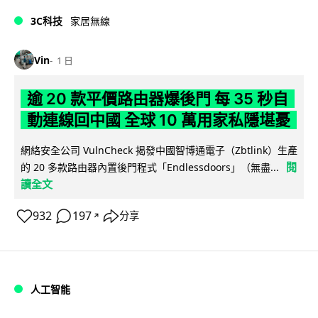
3C科技
家居無線
Vin
1 日
逾 20 款平價路由器爆後門 每 35 秒自
動連線回中國 全球 10 萬用家私隱堪憂
網絡安全公司 VulnCheck 揭發中國智博通電子（Zbtlink）生產
閱
的 20 多款路由器內置後門程式「Endlessdoors」（無盡...
讀全文
932
197
分享
↗
人工智能