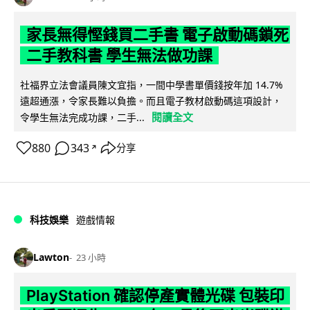
家長無得慳錢買二手書 電子啟動碼鎖死
二手教科書 學生無法做功課
社福界立法會議員陳文宜指，一間中學書單價錢按年加 14.7%
遠超通漲，令家長難以負擔。而且電子教材啟動碼這項設計，
閱讀全文
令學生無法完成功課，二手...
880
343
分享
↗
科技娛樂
遊戲情報
Lawton
23 小時
PlayStation 確認停產實體光碟 包裝印