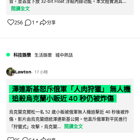
音，並首度下放 32-bit Float 浮點內錄功能。本文經實測其...
閱讀全文
256
1
分享
↗
科技娛樂
生活娛樂
城中熱話
Lawton
17 小時
澤連斯基怒斥俄軍「人肉狩獵」 無人機
追殺烏克蘭小販近 40 秒仍被炸傷
烏克蘭克爾松一名 52 歲小販被俄軍無人機追擊近 40 秒後被炸
傷，影片由烏克蘭總統澤連斯基公開。他直斥俄軍對平民進行
閱讀全文
「狩獵式」攻擊，烏克蘭...