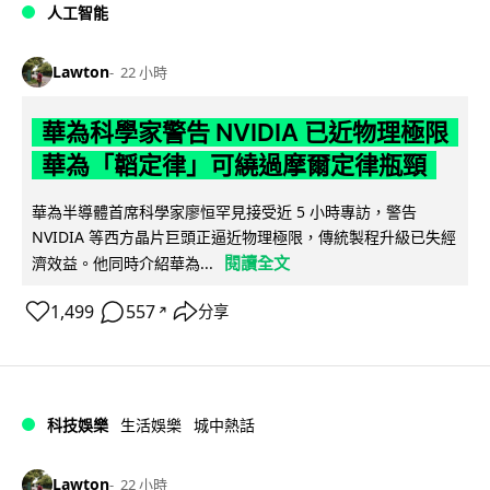
人工智能
Lawton
22 小時
華為科學家警告 NVIDIA 已近物理極限
華為「韜定律」可繞過摩爾定律瓶頸
華為半導體首席科學家廖恒罕見接受近 5 小時專訪，警告
NVIDIA 等西方晶片巨頭正逼近物理極限，傳統製程升級已失經
閱讀全文
濟效益。他同時介紹華為...
1,499
557
分享
↗
科技娛樂
生活娛樂
城中熱話
Lawton
22 小時