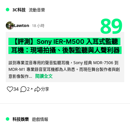
3C科技
流動音樂
89
Lawton
18 小時
【評測】Sony IER-M500 入耳式監聽
耳機：現場拍攝、後製監聽與人聲利器
談到專業混音專用的聲音監聽耳機，Sony 經典 MDR-7506 到
MDR-M1 專業錄音室耳機都為人熟悉。而現在舞台製作者與創
閱讀全文
意影像製作...
34
2
分享
↗
科技娛樂
遊戲情報