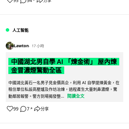
95
54
分享
↗
人工智能
Lawton
17 小時
中國湖北男自學 AI 「煉金術」 屋內煉
金冒濃煙驚動全區
中國湖北黃石一名男子見金價高企，利用 AI 自學提煉黃金，在
租住單位私設高壓爐及作坊冶煉，過程產生大量刺鼻濃煙，驚
閱讀全文
動鄰居報警。警方到場揭發整...
99
7
分享
↗