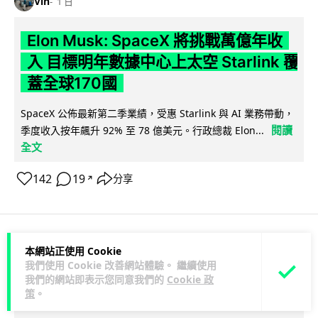
Vin
1 日
Elon Musk: SpaceX 將挑戰萬億年收
入 目標明年數據中心上太空 Starlink 覆
蓋全球170國
SpaceX 公佈最新第二季業績，受惠 Starlink 與 AI 業務帶動，
閱讀
季度收入按年飆升 92% 至 78 億美元。行政總裁 Elon...
全文
142
19
分享
↗
本網站正使用 Cookie
人工智能
我們使用 Cookie 改善網站體驗。 繼續使用
我們的網站即表示您同意我們的
Cookie 政
Vin
1 日
策
。