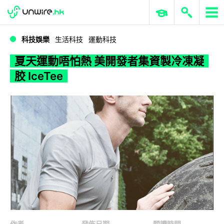
WWDC 2026
GenAI 與雲端科技專區
ERP 與商業 AI
夏天運動唔怕熱 美開發者集資製冷凍凝胶 IceTee
科技娛樂
生活科技
運動科技
夏天運動唔怕熱 美開發者集資製冷凍凝
胶 IceTee
作者
發佈日期
閱讀時間