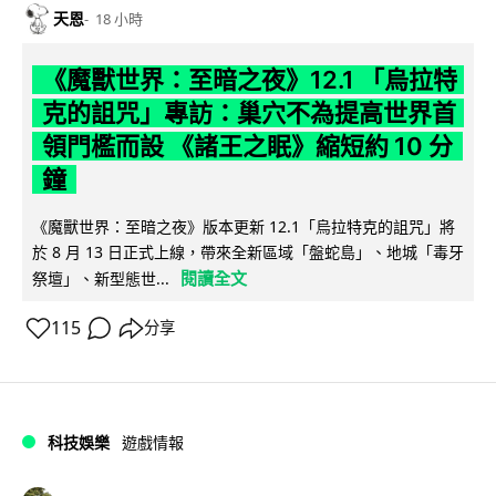
天恩
18 小時
《魔獸世界：至暗之夜》12.1 「烏拉特
克的詛咒」專訪：巢穴不為提高世界首
領門檻而設 《諸王之眠》縮短約 10 分
鐘
《魔獸世界：至暗之夜》版本更新 12.1「烏拉特克的詛咒」將
於 8 月 13 日正式上線，帶來全新區域「盤蛇島」、地城「毒牙
閱讀全文
祭壇」、新型態世...
115
分享
科技娛樂
遊戲情報