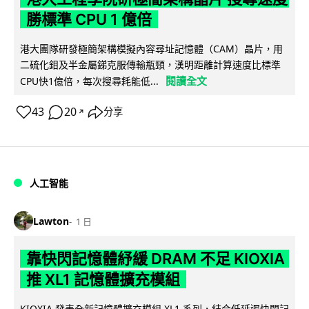
勝標準 CPU 1 億倍
港大團隊研發極簡架構模擬內容尋址記憶體（CAM）晶片，用
二硫化鉬及半金屬銻克服傳輸瓶頸，漢明距離計算速度比標準
閱讀全文
CPU快1億倍，每次搜尋耗能低...
43
20
分享
↗
人工智能
Lawton
1 日
靠快閃記憶體紓緩 DRAM 不足 KIOXIA
推 XL1 記憶體擴充模組
KIOXIA 發表全新記憶體擴充模組 XL1 系列，結合低延遲快閃記