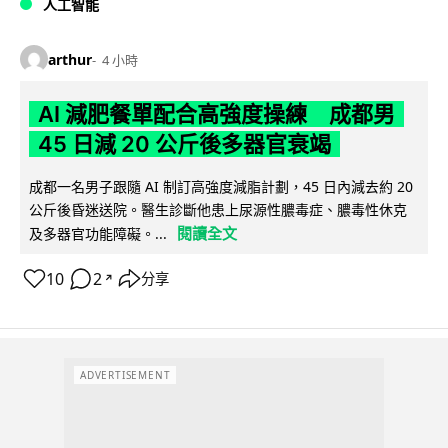
人工智能
arthur
4 小時
AI 減肥餐單配合高強度操練 成都男
45 日減 20 公斤後多器官衰竭
成都一名男子跟隨 AI 制訂高強度減脂計劃，45 日內減去約 20
公斤後昏迷送院。醫生診斷他患上尿源性膿毒症、膿毒性休克
閱讀全文
及多器官功能障礙。...
10
2
分享
↗
ADVERTISEMENT