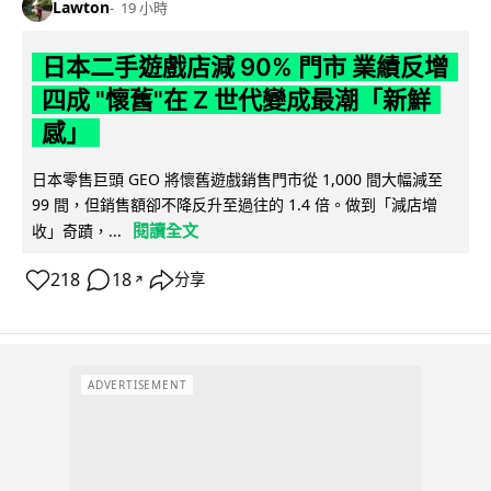
Lawton
19 小時
日本二手遊戲店減 90% 門市 業績反增
四成 "懷舊"在 Z 世代變成最潮「新鮮
感」
日本零售巨頭 GEO 將懷舊遊戲銷售門市從 1,000 間大幅減至
99 間，但銷售額卻不降反升至過往的 1.4 倍。做到「減店增
閱讀全文
收」奇蹟，...
218
18
分享
↗
ADVERTISEMENT