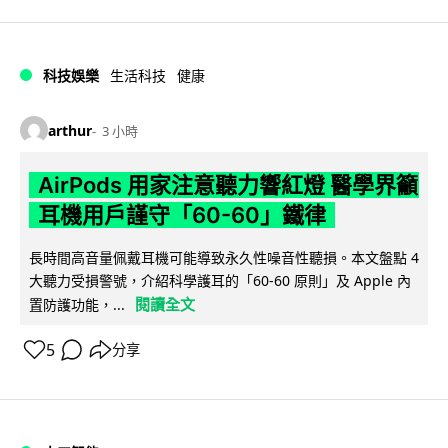
科技娛樂
生活科技
健康
arthur
3 小時
AirPods 用家注意聽力響紅燈 醫學界籲
耳機用戶謹守「60-60」鐵律
長時間高音量佩戴耳機可能導致永久性噪音性聽損。本文盤點 4
大聽力受損警號，介紹科學護耳的「60-60 原則」及 Apple 內
閱讀全文
置防護功能，...
5
分享