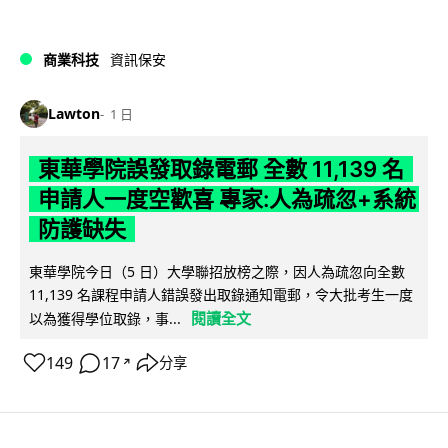
商業科技
資訊保安
Lawton
1 日
東華學院誤發取錄電郵 全數 11,139 名
申請人一度空歡喜 專家:人為疏忽+系統
防護缺失
東華學院今日（5 日）大學聯招放榜之際，因人為疏忽向全數
11,139 名課程申請人錯誤發出取錄通知電郵，令大批考生一度
閱讀全文
以為獲得學位取錄，事...
149
17
分享
↗