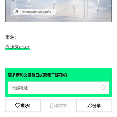
來源:
KickStarter
📮
更多精彩文章每日送到電子郵箱
讚好
0
看留言
分享