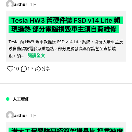
arthur
1 日
Tesla HW3 舊硬件裝 FSD v14 Lite 頻
現過熱 部分電腦損毀車主須自費維修
Tesla 向 HW3 舊車款推送 FSD v14 Lite 系統，引發大量車主反
映自動駕駛電腦嚴重過熱，部分更觸發高溫保護甚至直接燒
閱讀全文
毀，須...
10
1
分享
↗
人工智能
arthur
1 日
港大工程學院研極簡架構晶片 搜尋速度