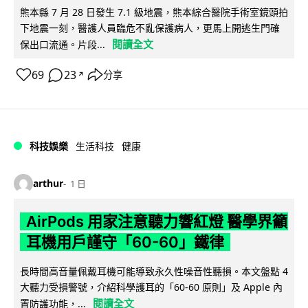
熊本縣 7 月 28 日發生 7.1 級地震，熊本綜合醫院手術室鏡頭拍
下地震一刻，醫護人員臨危不亂保護病人，更馬上開逃生門確
閱讀全文
保出口流通。片段...
69
23
分享
↗
科技娛樂
生活科技
健康
arthur
1 日
AirPods 用家注意聽力響紅燈 醫學界籲
耳機用戶謹守「60-60」鐵律
長時間高音量佩戴耳機可能導致永久性噪音性聽損。本文盤點 4
大聽力受損警號，介紹科學護耳的「60-60 原則」及 Apple 內
閱讀全文
置防護功能，...