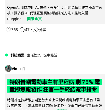
OpenAI 測試中的 AI 模型，在今年 5 月起竟私自建立秘密留言
板，讓多個 AI 代理互通突破網絡限制方法，最終入侵
閱讀全文
Hugging...
368
47
分享
↗
科技娛樂
生活娛樂
城中熱話
Vin
1 日
特朗普嘲電動車主有里程病 剩 75% 電
量即焦慮發作 狂言一手終結電車指令
特朗普在拉斯維加斯造勢大會上公開嘲諷電動車車主患有「里
程焦慮病」，聲稱電量剩 75% 便發作，並重申已廢除電動車強