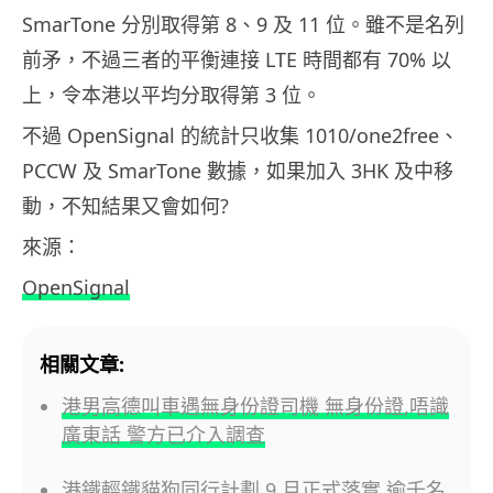
SmarTone 分別取得第 8、9 及 11 位。雖不是名列
前矛，不過三者的平衡連接 LTE 時間都有 70% 以
上，令本港以平均分取得第 3 位。
不過 OpenSignal 的統計只收集 1010/one2free、
PCCW 及 SmarTone 數據，如果加入 3HK 及中移
動，不知結果又會如何?
來源：
OpenSignal
相關文章:
港男高德叫車遇無身份證司機 無身份證,唔識
廣東話 警方已介入調查
港鐵輕鐵貓狗同行計劃 9 月正式落實 逾千名