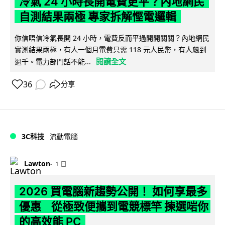
冷氣 24 小時長開電費更平？內地網民
自測結果兩極 專家拆解慳電邏輯
你信唔信冷氣長開 24 小時，電費反而平過開開關關？內地網民
實測結果兩極，有人一個月電費只需 118 元人民幣，有人飆到
閱讀全文
過千。電力部門話不能...
36
分享
3C科技
流動電腦
Lawton
1 日
2026 買電腦新趨勢公開！ 如何享最多
優惠 從極致便攜到電競標竿 揀選啱你
的高效能 PC