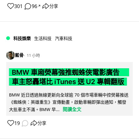
301
96
分享
↗
科技娛樂
生活科技
汽車科技
藍骨
11 小時
BMW 車廂熒幕強推蜘蛛俠電影廣告
車主怒轟堪比 iTunes 送 U2 專輯翻版
BMW 近日透過無線更新向全球逾 70 個市場車輛中控熒幕推送
《蜘蛛俠：英雄重生》宣傳動畫，啟動車輛即彈出通知，觸發
閱讀全文
大批車主不滿。BMW 早...
19
分享