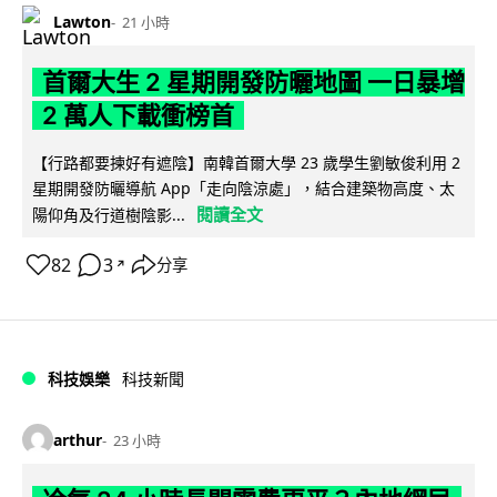
Lawton
21 小時
首爾大生 2 星期開發防曬地圖 一日暴增
2 萬人下載衝榜首
【行路都要揀好有遮陰】南韓首爾大學 23 歲學生劉敏俊利用 2
星期開發防曬導航 App「走向陰涼處」，結合建築物高度、太
閱讀全文
陽仰角及行道樹陰影...
82
3
分享
↗
科技娛樂
科技新聞
arthur
23 小時