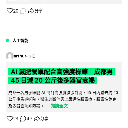
20
分享
人工智能
arthur
2 日
AI 減肥餐單配合高強度操練 成都男
45 日減 20 公斤後多器官衰竭
成都一名男子跟隨 AI 制訂高強度減脂計劃，45 日內減去約 20
公斤後昏迷送院。醫生診斷他患上尿源性膿毒症、膿毒性休克
閱讀全文
及多器官功能障礙。...
23
4
分享
↗