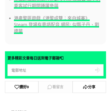
乘客試行期間踴躍參與
港產警匪遊戲《港警成雙：來自城寨》
Steam 登場有粵語配音 網民: 似甄子丹、劉
德華
📮
更多精彩文章每日送到電子郵箱
讚好
0
看留言
分享