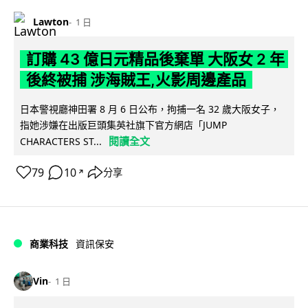
Lawton
1 日
訂購 43 億日元精品後棄單 大阪女 2 年
後終被捕 涉海賊王,火影周邊產品
日本警視廳神田署 8 月 6 日公布，拘捕一名 32 歲大阪女子，
指她涉嫌在出版巨頭集英社旗下官方網店「JUMP
閱讀全文
CHARACTERS ST...
79
10
分享
↗
商業科技
資訊保安
Vin
1 日