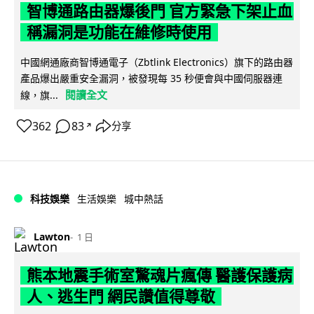
智博通路由器爆後門 官方緊急下架止血
稱漏洞是功能在維修時使用
中國網通廠商智博通電子（Zbtlink Electronics）旗下的路由器
產品爆出嚴重安全漏洞，被發現每 35 秒便會與中國伺服器連
閱讀全文
線，旗...
362
83
分享
↗
科技娛樂
生活娛樂
城中熱話
Lawton
1 日
熊本地震手術室驚魂片瘋傳 醫護保護病
人、逃生門 網民讚值得尊敬