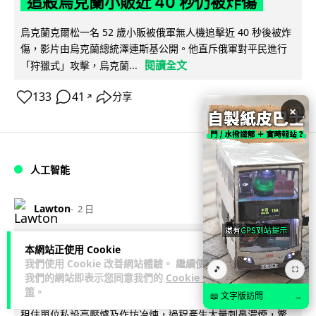
追殺烏克蘭小販近 40 秒仍被炸傷
烏克蘭克爾松一名 52 歲小販被俄軍無人機追擊近 40 秒後被炸
傷，影片由烏克蘭總統澤連斯基公開。他直斥俄軍對平民進行
閱讀全文
「狩獵式」攻擊，烏克蘭...
133
41
分享
↗
×
人工智能
Lawton
2 日
中國湖北男自學 AI 「煉金術」 屋內煉
本網站正使用 Cookie
我們使用 Cookie 改善網站體驗。 繼續使用
金冒濃煙驚動全區
🎵
⛶
我們的網站即表示您同意我們的
Cookie 政
策
。
📖 文字版訪問
中國湖北黃石一名男子見金價高企，利用 AI 自學提煉黃金，在
→
租住單位私設高壓爐及作坊冶煉，過程產生大量刺鼻濃煙，驚