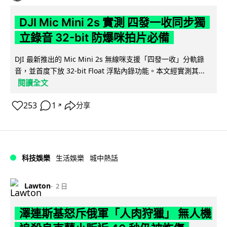
DJI Mic Mini 2s 實測 四發一收同步獨
立錄音 32-bit 防爆咪拍片必備
DJI 最新推出的 Mic Mini 2s 無線咪支援「四發一收」分軌錄
音，並首度下放 32-bit Float 浮點內錄功能。本文經實測其...
閱讀全文
253
1
分享
↗
科技娛樂
生活娛樂
城中熱話
Lawton
2 日
澤連斯基怒斥俄軍「人肉狩獵」 無人機