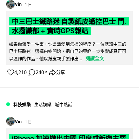
Vin
1 日
中三巴士鐵路迷 自製紙皮遙控巴士 門,
水撥識郁 + 實時GPS報站
如果你熱愛一件事，你會熱愛到怎樣的程度？一位就讀中三的
巴士鐵路迷，選擇由零開始，把自己的興趣一步步變成真正可
閱讀全文
以運作的作品。他以紙皮親手製作出...
4,210
240
分享
↗
科技娛樂
生活娛樂
城中熱話
Vin
1 日
iPhone 加速撤出中國 印度成新機主要