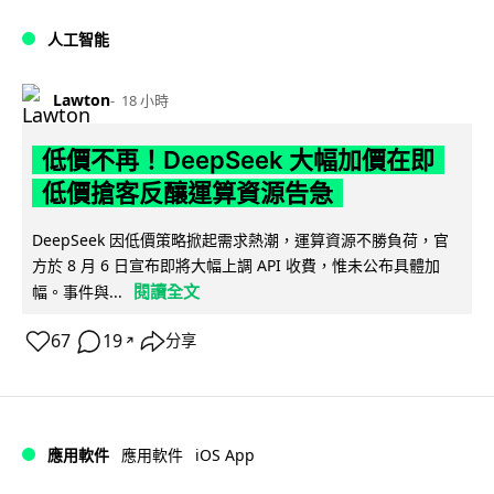
人工智能
Lawton
18 小時
低價不再！DeepSeek 大幅加價在即
低價搶客反釀運算資源告急
DeepSeek 因低價策略掀起需求熱潮，運算資源不勝負荷，官
方於 8 月 6 日宣布即將大幅上調 API 收費，惟未公布具體加
閱讀全文
幅。事件與...
67
19
分享
↗
iOS App
應用軟件
應用軟件