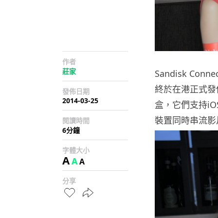
作者
莊家
Sandisk C
終於在港正式發
發佈日期
2014-03-25
盒，它們支持iOS、
裝置同時串流影
閱讀時間
6分鐘
字體大小
A
A
A
分享