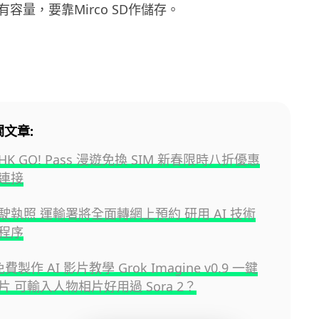
容量，要靠Mirco SD作儲存。
關文章:
HK GO! Pass 漫遊免換 SIM 新春限時八折優惠
連接
駛執照 運輸署將全面轉網上預約 研用 AI 技術
程序
免費製作 AI 影片教學 Grok Imagine v0.9 一鍵
 可輸入人物相片好用過 Sora 2？