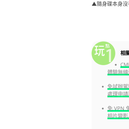
▲隨身碟本身沒有
相
CM
體驗無縫
免試辦駕
處理申請
免 VPN 
相片變影片