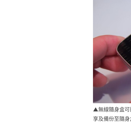
▲無線隨身盒可
享及備份至隨身