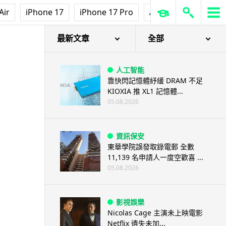
Air
iPhone 17
iPhone 17 Pro
AirPods Pro 3
Ap
最新文章
全部
人工智能
靠快閃記憶體紓緩 DRAM 不足
KIOXIA 推 XL1 記憶體...
05.08.2026
資訊保安
東華學院誤發取錄電郵 全數
11,139 名申請人一度空歡喜 ...
05.08.2026
影視娛樂
Nicolas Cage 主演未上映電影
Netflix 遺失未加...