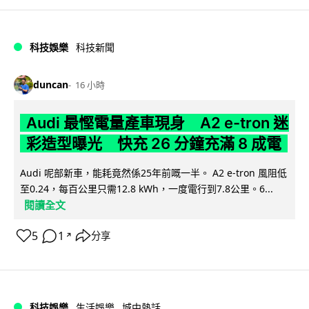
科技娛樂
科技新聞
duncan
16 小時
Audi 最慳電量產車現身 A2 e-tron 迷
彩造型曝光 快充 26 分鐘充滿 8 成電
Audi 呢部新車，能耗竟然係25年前嘅一半。 A2 e-tron 風阻低
至0.24，每百公里只需12.8 kWh，一度電行到7.8公里。6...
閱讀全文
5
1
分享
↗
科技娛樂
生活娛樂
城中熱話