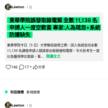
Lawton
1 日
東華學院誤發取錄電郵 全數 11,139 名
申請人一度空歡喜 專家:人為疏忽+系統
防護缺失
東華學院今日（5 日）大學聯招放榜之際，因人為疏忽向全數
11,139 名課程申請人錯誤發出取錄通知電郵，令大批考生一度
閱讀全文
以為獲得學位取錄，事...
146
17
分享
↗
科技娛樂
影視娛樂
Lawton
1 日