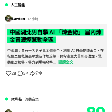
人工智能
Lawton
12 小時
中國湖北男自學 AI 「煉金術」 屋內煉
金冒濃煙驚動全區
中國湖北黃石一名男子見金價高企，利用 AI 自學提煉黃金，在
租住單位私設高壓爐及作坊冶煉，過程產生大量刺鼻濃煙，驚
閱讀全文
動鄰居報警。警方到場揭發整...
28
5
分享
↗
3C科技
流動音樂