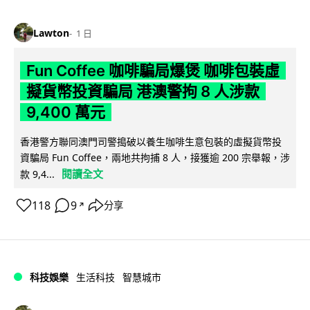
Lawton
1 日
Fun Coffee 咖啡騙局爆煲 咖啡包裝虛
擬貨幣投資騙局 港澳警拘 8 人涉款
9,400 萬元
香港警方聯同澳門司警搗破以養生咖啡生意包裝的虛擬貨幣投
資騙局 Fun Coffee，兩地共拘捕 8 人，接獲逾 200 宗舉報，涉
閱讀全文
款 9,4...
118
9
分享
↗
科技娛樂
生活科技
智慧城市