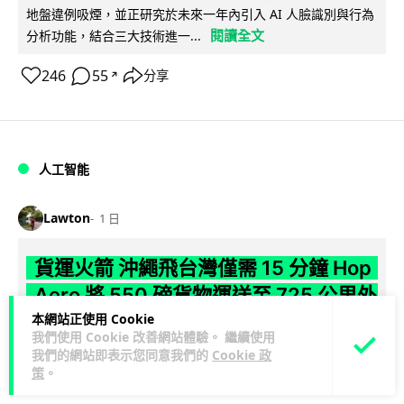
地盤違例吸煙，並正研究於未來一年內引入 AI 人臉識別與行為
閱讀全文
分析功能，結合三大技術進一...
246
55
分享
↗
人工智能
Lawton
1 日
貨運火箭 沖繩飛台灣僅需 15 分鐘 Hop
Aero 將 550 磅貨物運送至 725 公里外
本網站正使用 Cookie
【真正用火箭送貨】美國初創 Hop Aero 公開自動駕駛貨運火
我們使用 Cookie 改善網站體驗。 繼續使用
箭，聲稱可在 15 分鐘內將 250 公斤物資投送 750 公里外，並
我們的網站即表示您同意我們的
Cookie 政
策
。
閱讀全文
以沖繩...