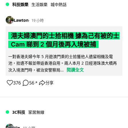
科技娛樂
生活娛樂
城中熱話
Lawton
19 小時
港夫婦澳門的士拾相機 據為己有被的士
Cam 睇到 2 個月後再入境被捕
一對香港夫婦今年 5 月遊澳門乘的士拾獲他人遺留相機及電
池，拾遺不報並帶返香港自用。兩人本月 2 日經港珠澳大橋再
閱讀全文
次入境澳門時，被治安警察局...
376
56
分享
↗
3C科技
家居無線
Vin
19 小時