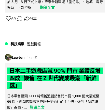
於 8 月 13 日正式上線，帶來全新區域「盤蛇島」、地城「毒牙
閱讀全文
祭壇」、新型態世...
69
分享
科技娛樂
遊戲情報
Lawton
14 小時
日本二手遊戲店減 90% 門市 業績反增
四成 "懷舊"在 Z 世代變成最潮「新鮮
感」
日本零售巨頭 GEO 將懷舊遊戲銷售門市從 1,000 間大幅減至
99 間，但銷售額卻不降反升至過往的 1.4 倍。做到「減店增
閱讀全文
收」奇蹟，...