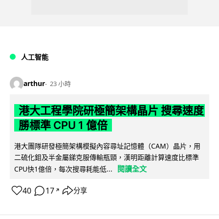
人工智能
arthur
23 小時
港大工程學院研極簡架構晶片 搜尋速度
勝標準 CPU 1 億倍
港大團隊研發極簡架構模擬內容尋址記憶體（CAM）晶片，用
二硫化鉬及半金屬銻克服傳輸瓶頸，漢明距離計算速度比標準
閱讀全文
CPU快1億倍，每次搜尋耗能低...
40
17
分享
↗