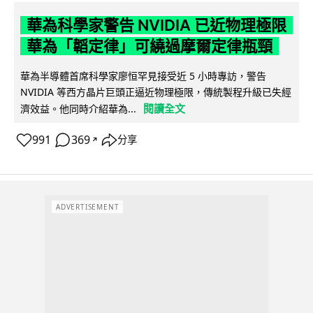
華為科學家警告 NVIDIA 已近物理極限
華為「韜定律」可繞過摩爾定律瓶頸
華為半導體首席科學家廖恒罕見接受近 5 小時專訪，警告
NVIDIA 等西方晶片巨頭正逼近物理極限，傳統製程升級已失經
閱讀全文
濟效益。他同時介紹華為...
991
369
分享
↗
ADVERTISEMENT