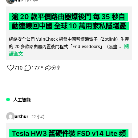
逾 20 款平價路由器爆後門 每 35 秒自
動連線回中國 全球 10 萬用家私隱堪憂
網絡安全公司 VulnCheck 揭發中國智博通電子（Zbtlink）生產
閱
的 20 多款路由器內置後門程式「Endlessdoors」（無盡...
讀全文
710
177
分享
↗
人工智能
arthur
22 小時
Tesla HW3 舊硬件裝 FSD v14 Lite 頻