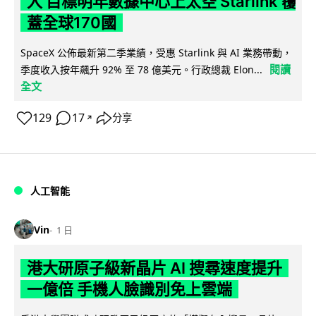
入 目標明年數據中心上太空 Starlink 覆
蓋全球170國
SpaceX 公佈最新第二季業績，受惠 Starlink 與 AI 業務帶動，
閱讀
季度收入按年飆升 92% 至 78 億美元。行政總裁 Elon...
全文
129
17
分享
↗
人工智能
Vin
1 日
港大研原子級新晶片 AI 搜尋速度提升
一億倍 手機人臉識別免上雲端