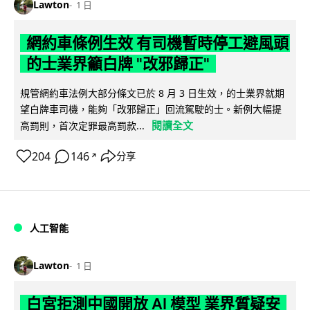
Lawton
1 日
網約車條例生效 有司機暫時停工避風頭
的士業界籲白牌 "改邪歸正"
規管網約車法例大部分條文已於 8 月 3 日生效，的士業界就期
望白牌車司機，能夠「改邪歸正」回流駕駛的士。新例大幅提
閱讀全文
高罰則，首次定罪最高罰款...
204
146
分享
↗
人工智能
Lawton
1 日
白宮拒測中國開放 AI 模型 業界質疑安