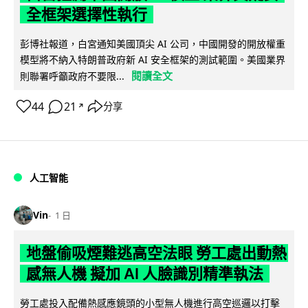
全框架選擇性執行
彭博社報道，白宮通知美國頂尖 AI 公司，中國開發的開放權重
模型將不納入特朗普政府新 AI 安全框架的測試範圍。美國業界
閱讀全文
則聯署呼籲政府不要限...
44
21
分享
↗
人工智能
Vin
1 日
地盤偷吸煙難逃高空法眼 勞工處出動熱
感無人機 擬加 AI 人臉識別精準執法
勞工處投入配備熱感應鏡頭的小型無人機進行高空巡邏以打擊