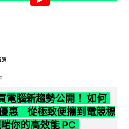
電腦
時
6 買電腦新趨勢公開！ 如何
優惠 從極致便攜到電競標
選啱你的高效能 PC