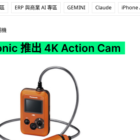
專區
ERP 與商業 AI 專區
GEMINI
Claude
iPhone 
K Action Cam
相機
nic 推出 4K Action Cam