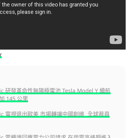
r
nic 研發革命性無陽極電池 Tesla Model Y 續航
 145 公里
onic 電視退出歐美 市場轉讓中國創維 全球裁員
onic 雪櫃識回應電力公司請求 在用電高峰期進入