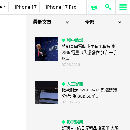
Air
iPhone 17
iPhone 17 Pro
AirPods Pro 3
Ap
最新文章
全部
城中熱話
特朗普嘲電動車主有里程病 剩
75% 電量即焦慮發作 狂言一手
終...
07.08.2026
人工智能
微軟刪走 32GB RAM 遊戲建議
分析: 為 8GB Surf...
07.08.2026
影視娛樂
訂購 43 億日元精品後棄單 大阪