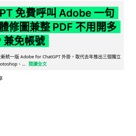
GPT 免費呼叫 Adobe 一句
體修圖兼整 PDF 不用開多
P 兼免帳號
全新統一版 Adobe for ChatGPT 外掛，取代去年推出三個獨立
otoshop、...
閱讀全文
享