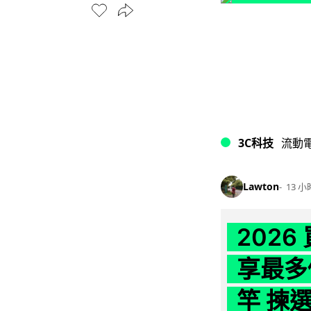
3C科技
流動
Lawton
13 小
202
享最多
竿 揀