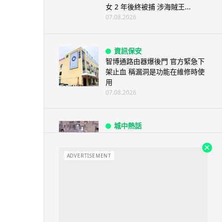
女 2 年後終被捕 涉海賊王...
07.08.2026
資訊保安
智博通路由器爆後門 官方緊急下
架止血 稱漏洞是功能在維修時使
用
07.08.2026
城中熱話
熊本地震手術室驚魂片瘋傳 醫護
保護病人、逃生門 網民讚值得
尊...
ADVERTISEMENT
07.08.2026
健康
AirPods 用家注意聽力響紅燈 醫
學界籲耳機用戶謹守「60-60」...