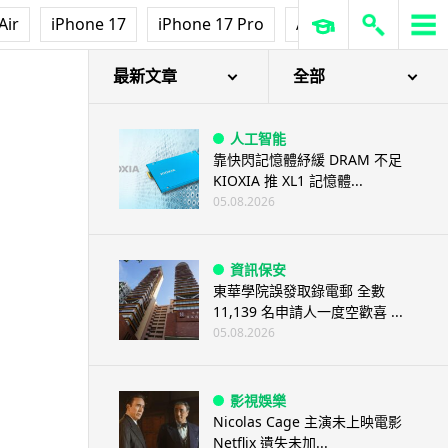
Air
iPhone 17
iPhone 17 Pro
AirPods Pro 3
Ap
最新文章
全部
人工智能
靠快閃記憶體紓緩 DRAM 不足
KIOXIA 推 XL1 記憶體...
05.08.2026
資訊保安
東華學院誤發取錄電郵 全數
11,139 名申請人一度空歡喜 ...
05.08.2026
影視娛樂
Nicolas Cage 主演未上映電影
Netflix 遺失未加...