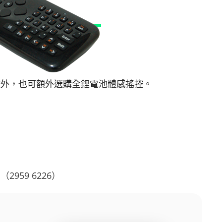
控外，也可額外選購
全鋰電池體感搖控。
（2959 6226）