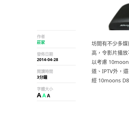
作者
莊家
坊間有不少多媒
高，令影片播放
發佈日期
2014-04-28
以考慮 10mo
道、IPTV外
閱讀時間
3分鐘
經 10moons
字體大小
A
A
A