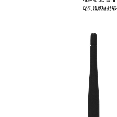
視播放 3D 
略到體感遊戲都