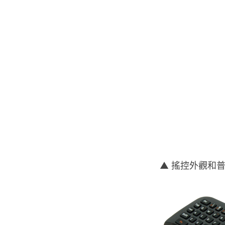
▲ 搖控外觀和