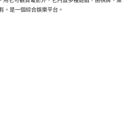
畫面。用它可觀賞電影外，它內置多種遊戲，由棋牌、策
有，是一個綜合娛樂平台。