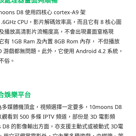
核處理器畫面夠順暢
moons
D8
使用四核心
cortex-A9
架
1.6GHz
CPU
，影片解碼效率高，而且它有 8 核心圖
及播放高清影片流暢度高，不會出現畫面窒格現
它有
1GB Ram
及內置
8GB Rom
內存， 不但播放
D
游戲都無問題。此外，它使用 Android 4.2 系統，
不俗。
合娛樂平台
為多媒體機頂盒，視頻選擇一定要多，10moons
D8
觀看到 500 多條 IPTV 頻道，部份是 3D 電影頻
s
D8 的影像輸出方面，亦支援主動式或被動式 3D電