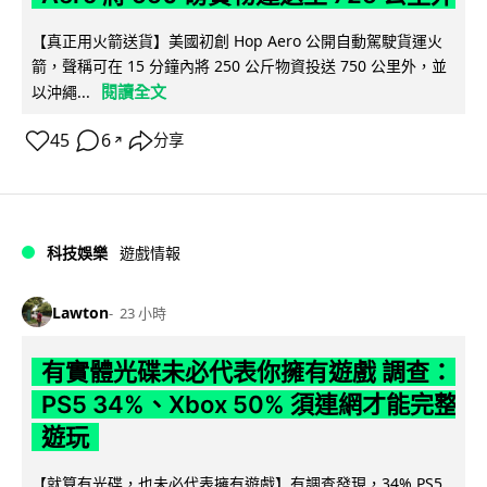
【真正用火箭送貨】美國初創 Hop Aero 公開自動駕駛貨運火
箭，聲稱可在 15 分鐘內將 250 公斤物資投送 750 公里外，並
閱讀全文
以沖繩...
45
6
分享
↗
科技娛樂
遊戲情報
Lawton
23 小時
有實體光碟未必代表你擁有遊戲 調查：
PS5 34%、Xbox 50% 須連網才能完整
遊玩
【就算有光碟，也未必代表擁有遊戲】有調查發現，34% PS5