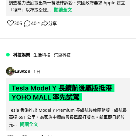
調查權力法庭提出新一輪法律訴訟。英國政府要求 Apple 建立
閱讀全文
「後門」以存取全球...
305
40
分享
↗
科技娛樂
生活科技
汽車科技
Lawton
1 日
Tesla Model Y 長續航後驅版抵港
YOHO MALL 率先試駕
Tesla 香港推出 Model Y Premium 長續航後輪驅動版，續航最
高達 691 公里，為家族中續航最長單摩打版本。新車即日起於
閱讀全文
元...