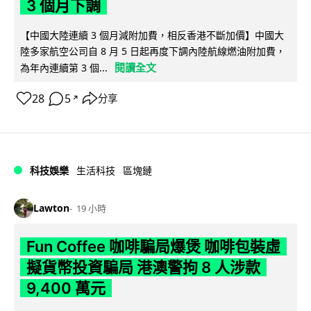
3 個月下調
【中國大陸連續 3 個月減附加費，相反香港不斷加價】中國大
陸多家航空公司自 8 月 5 日起再度下調內陸航線燃油附加費，
閱讀全文
為年內連續第 3 個...
28
5
分享
↗
科技娛樂
生活科技
區塊鏈
Lawton
19 小時
Fun Coffee 咖啡騙局爆煲 咖啡包裝虛
擬貨幣投資騙局 港澳警拘 8 人涉款
9,400 萬元