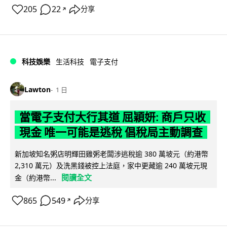
205
22
分享
↗
科技娛樂
生活科技
電子支付
Lawton
1 日
當電子支付大行其道 屈穎妍: 商戶只收
現金 唯一可能是逃稅 倡稅局主動調查
新加坡知名粥店明輝田雞粥老闆涉逃稅逾 380 萬坡元（約港幣
2,310 萬元）及洗黑錢被控上法庭，家中更藏逾 240 萬坡元現
閱讀全文
金（約港幣...
865
549
分享
↗