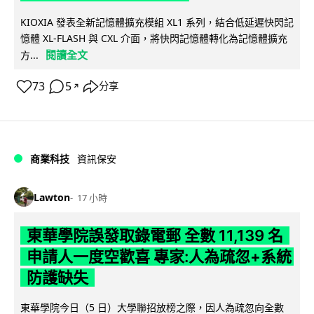
KIOXIA 發表全新記憶體擴充模組 XL1 系列，結合低延遲快閃記
憶體 XL-FLASH 與 CXL 介面，將快閃記憶體轉化為記憶體擴充
閱讀全文
方...
73
5
分享
↗
商業科技
資訊保安
Lawton
17 小時
東華學院誤發取錄電郵 全數 11,139 名
申請人一度空歡喜 專家:人為疏忽+系統
防護缺失
東華學院今日（5 日）大學聯招放榜之際，因人為疏忽向全數