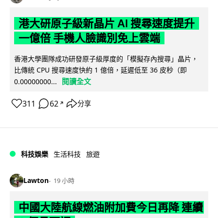
港大研原子級新晶片 AI 搜尋速度提升
一億倍 手機人臉識別免上雲端
香港大學團隊成功研發原子級厚度的「模擬存內搜尋」晶片，
比傳統 CPU 搜尋速度快約 1 億倍，延遲低至 36 皮秒（即
閱讀全文
0.00000000...
311
62
分享
↗
科技娛樂
生活科技
旅遊
Lawton
19 小時
中國大陸航線燃油附加費今日再降 連續