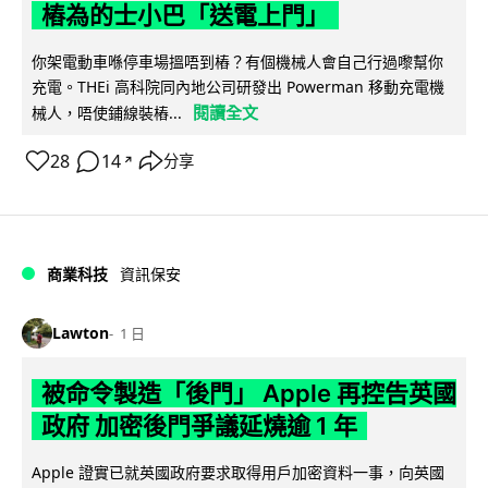
樁為的士小巴「送電上門」
你架電動車喺停車場搵唔到樁？有個機械人會自己行過嚟幫你
充電。THEi 高科院同內地公司研發出 Powerman 移動充電機
閱讀全文
械人，唔使鋪線裝樁...
28
14
分享
↗
商業科技
資訊保安
Lawton
1 日
被命令製造「後門」 Apple 再控告英國
政府 加密後門爭議延燒逾 1 年
Apple 證實已就英國政府要求取得用戶加密資料一事，向英國