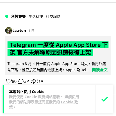
科技娛樂
生活科技
社交網絡
Lawton
1 日
Telegram 一度從 Apple App Store 下
架 官方未解釋原因迅速恢復上架
Telegram 8 月 4 日一度從 Apple App Store 消失，新用戶無
閱讀全文
法下載，惟已於短時間內恢復上架。Apple 及 Tel...
80
3
分享
↗
本網站正使用 Cookie
我們使用 Cookie 改善網站體驗。 繼續使用
我們的網站即表示您同意我們的
Cookie 政
策
。
科技娛樂
生活娛樂
城中熱話