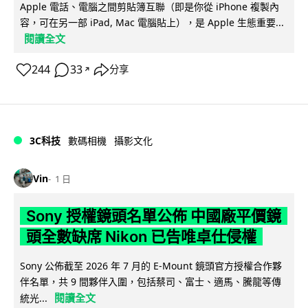
Apple 電話、電腦之間剪貼簿互聯（即是你從 iPhone 複製內
容，可在另一部 iPad, Mac 電腦貼上），是 Apple 生態重要...
閱讀全文
244
33
分享
↗
3C科技
數碼相機
攝影文化
Vin
1 日
Sony 授權鏡頭名單公佈 中國廠平價鏡
頭全數缺席 Nikon 已告唯卓仕侵權
Sony 公佈截至 2026 年 7 月的 E-Mount 鏡頭官方授權合作夥
伴名單，共 9 間夥伴入圍，包括蔡司、富士、適馬、騰龍等傳
閱讀全文
統光...