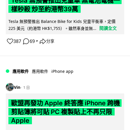
Tesla 無預警推出兒童車 無電池電機一
樣秒殺 炒至約港幣39萬
Tesla 無預警推出 Balance Bike for Kids 兒童平衡車，定價
閱讀全文
225 美元（約港幣 HK$1,755）。雖然車身並無...
387
69
分享
↗
iPhone app
應用軟件
應用軟件
Vin
1 日
歐盟再發功 Apple 終答應 iPhone 跨機
剪貼簿將可貼 PC 複製貼上不再只限
Apple