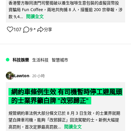
香港警方聯同澳門司警搗破以養生咖啡生意包裝的虛擬貨幣投
資騙局 Fun Coffee，兩地共拘捕 8 人，接獲逾 200 宗舉報，涉
閱讀全文
款 9,4...
107
9
分享
↗
科技娛樂
生活科技
智慧城市
Lawton
20 小時
網約車條例生效 有司機暫時停工避風頭
的士業界籲白牌 "改邪歸正"
規管網約車法例大部分條文已於 8 月 3 日生效，的士業界就期
望白牌車司機，能夠「改邪歸正」回流駕駛的士。新例大幅提
閱讀全文
高罰則，首次定罪最高罰款...