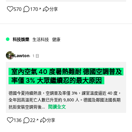
570
170
分享
↗
科技娛樂
生活科技
健康
Lawton
1 日
室內空氣 40 度暑熱難耐 德國空調普及
率僅 3% 大眾繼續忍的最大原因
德國今夏持續熱浪，空調普及率僅 3%，課室溫度逼近 40 度，
全年因高溫死亡人數已升至約 9,800 人。德國及鄰國法國長期
閱讀全文
抗拒安裝空調背後...
136
22
分享
↗