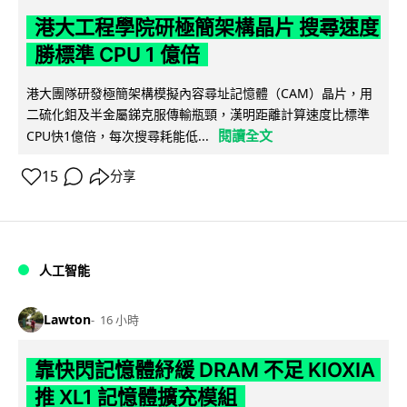
港大工程學院研極簡架構晶片 搜尋速度
勝標準 CPU 1 億倍
港大團隊研發極簡架構模擬內容尋址記憶體（CAM）晶片，用
二硫化鉬及半金屬銻克服傳輸瓶頸，漢明距離計算速度比標準
閱讀全文
CPU快1億倍，每次搜尋耗能低...
15
分享
人工智能
Lawton
16 小時
靠快閃記憶體紓緩 DRAM 不足 KIOXIA
推 XL1 記憶體擴充模組