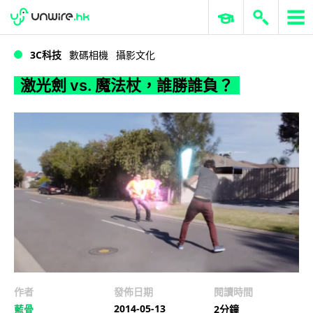
WWDC 2026
GenAI 與雲端科技專區
ERP 與商業 AI
激光劍 vs. 魔法杖，誰勝誰負？
3C科技
數碼相機
攝影文化
激光劍 vs. 魔法杖，誰勝誰負？
作者
發佈日期
閱讀時間
2014-05-13
藍骨
2分鐘