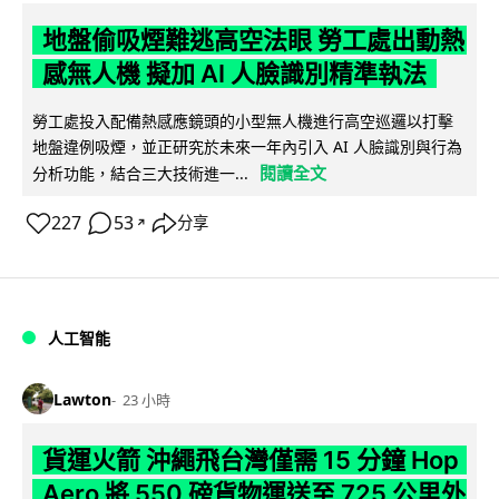
地盤偷吸煙難逃高空法眼 勞工處出動熱
感無人機 擬加 AI 人臉識別精準執法
勞工處投入配備熱感應鏡頭的小型無人機進行高空巡邏以打擊
地盤違例吸煙，並正研究於未來一年內引入 AI 人臉識別與行為
閱讀全文
分析功能，結合三大技術進一...
227
53
分享
↗
人工智能
Lawton
23 小時
貨運火箭 沖繩飛台灣僅需 15 分鐘 Hop
Aero 將 550 磅貨物運送至 725 公里外