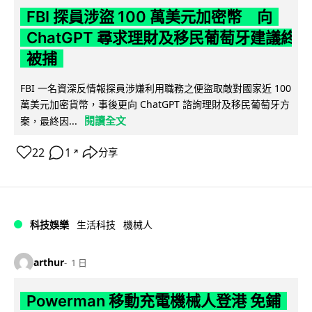
FBI 探員涉盜 100 萬美元加密幣 向
ChatGPT 尋求理財及移民葡萄牙建議終
被捕
FBI 一名資深反情報探員涉嫌利用職務之便盜取敵對國家近 100
萬美元加密貨幣，事後更向 ChatGPT 諮詢理財及移民葡萄牙方
閱讀全文
案，最終因...
22
1
分享
↗
科技娛樂
生活科技
機械人
arthur
1 日
Powerman 移動充電機械人登港 免鋪