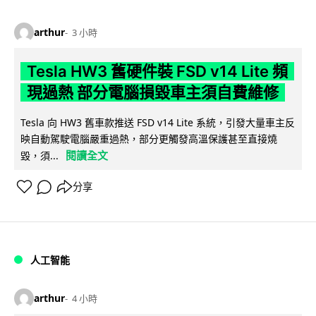
arthur
3 小時
Tesla HW3 舊硬件裝 FSD v14 Lite 頻
現過熱 部分電腦損毀車主須自費維修
Tesla 向 HW3 舊車款推送 FSD v14 Lite 系統，引發大量車主反
映自動駕駛電腦嚴重過熱，部分更觸發高溫保護甚至直接燒
閱讀全文
毀，須...
分享
人工智能
arthur
4 小時