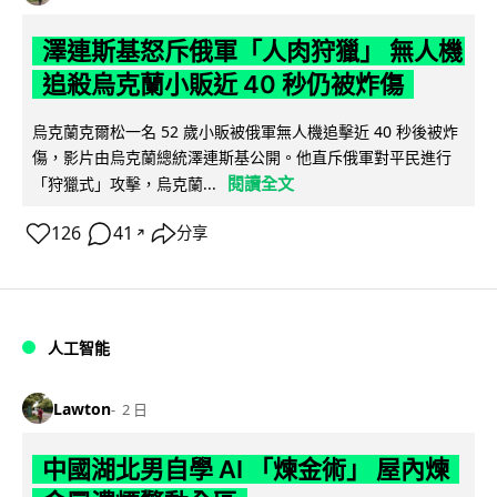
澤連斯基怒斥俄軍「人肉狩獵」 無人機
追殺烏克蘭小販近 40 秒仍被炸傷
烏克蘭克爾松一名 52 歲小販被俄軍無人機追擊近 40 秒後被炸
傷，影片由烏克蘭總統澤連斯基公開。他直斥俄軍對平民進行
閱讀全文
「狩獵式」攻擊，烏克蘭...
126
41
分享
↗
人工智能
Lawton
2 日
中國湖北男自學 AI 「煉金術」 屋內煉