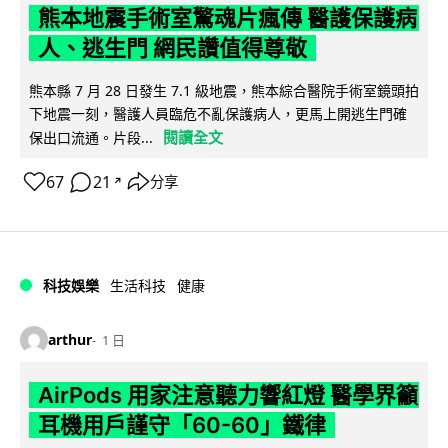
熊本地震手術室驚魂片瘋傳 醫護保護病
人、逃生門 網民讚值得尊敬
熊本縣 7 月 28 日發生 7.1 級地震，熊本綜合醫院手術室鏡頭拍
下地震一刻，醫護人員臨危不亂保護病人，更馬上開逃生門確
閱讀全文
保出口流通。片段...
67
21
分享
↗
科技娛樂
生活科技
健康
arthur
1 日
AirPods 用家注意聽力響紅燈 醫學界籲
耳機用戶謹守「60-60」鐵律