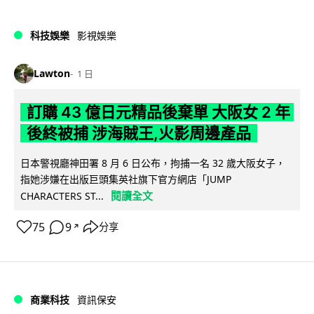
科技娛樂
影視娛樂
Lawton
1 日
訂購 43 億日元精品後棄單 大阪女 2 年
後終被捕 涉海賊王,火影周邊產品
日本警視廳神田署 8 月 6 日公布，拘捕一名 32 歲大阪女子，
指她涉嫌在出版巨頭集英社旗下官方網店「JUMP
閱讀全文
CHARACTERS ST...
75
9
分享
↗
商業科技
資訊保安