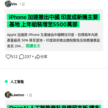
Vin
1 日
iPhone 加速撤出中國 印度成新機主要
基地 上年組裝增至5500萬部
Apple 加速將 iPhone 生產線由中國轉往印度，目標兩年內將
產量最高 50% 移至當地。印度政府推出關稅豁免及稅務優惠延
閱讀全文
長至 204...
512
237
分享
↗
人工智能
Lawton
1 日