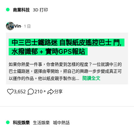
商業科技
3D 打印
Vin
1 日
中三巴士鐵路迷 自製紙皮遙控巴士 門,
水撥識郁 + 實時GPS報站
如果你熱愛一件事，你會熱愛到怎樣的程度？一位就讀中三的
巴士鐵路迷，選擇由零開始，把自己的興趣一步步變成真正可
閱讀全文
以運作的作品。他以紙皮親手製作出...
3,652
210
分享
↗
科技娛樂
生活娛樂
城中熱話