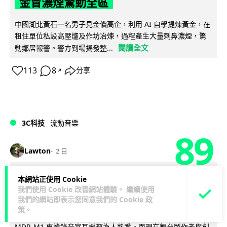
金冒濃煙驚動全區
中國湖北黃石一名男子見金價高企，利用 AI 自學提煉黃金，在
租住單位私設高壓爐及作坊冶煉，過程產生大量刺鼻濃煙，驚
閱讀全文
動鄰居報警。警方到場揭發整...
113
8
分享
↗
3C科技
流動音樂
89
Lawton
2 日
【評測】Sony IER-M500 入耳式監聽
本網站正使用 Cookie
我們使用 Cookie 改善網站體驗。 繼續使用
耳機：現場拍攝、後製監聽與人聲利器
我們的網站即表示您同意我們的
Cookie 政
策
。
談到專業混音專用的聲音監聽耳機，Sony 經典 MDR-7506 到
MDR-M1 專業錄音室耳機都為人熟悉。而現在舞台製作者與創