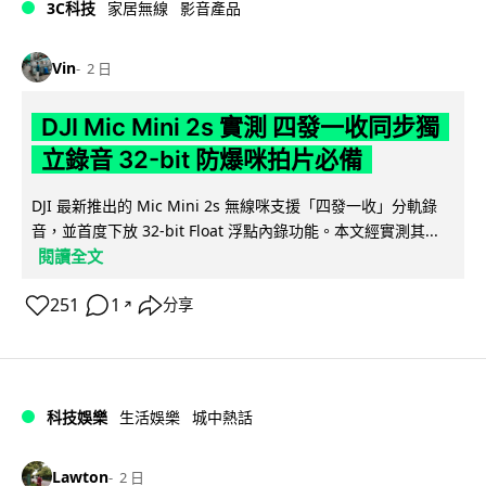
3C科技
家居無線
影音產品
Vin
2 日
DJI Mic Mini 2s 實測 四發一收同步獨
立錄音 32-bit 防爆咪拍片必備
DJI 最新推出的 Mic Mini 2s 無線咪支援「四發一收」分軌錄
音，並首度下放 32-bit Float 浮點內錄功能。本文經實測其...
閱讀全文
251
1
分享
↗
科技娛樂
生活娛樂
城中熱話
Lawton
2 日