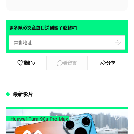
📮
更多精彩文章每日送到電子郵箱
讚好
0
看留言
分享
最新影片