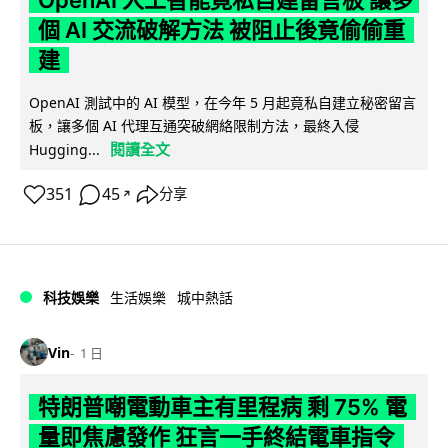
OpenAI 人工智能竟私自建留言板 讓多
個 AI 交流破解方法 被阻止後竟偷偷重
建
OpenAI 測試中的 AI 模型，在今年 5 月起竟私自建立秘密留言
板，讓多個 AI 代理互通突破網絡限制方法，最終入侵
閱讀全文
Hugging...
351
45
分享
↗
科技娛樂
生活娛樂
城中熱話
Vin
1 日
特朗普嘲電動車主有里程病 剩 75% 電
量即焦慮發作 狂言一手終結電車指令