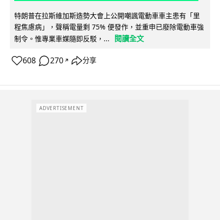
特朗普在拉斯維加斯造勢大會上公開嘲諷電動車車主患有「里
程焦慮病」，聲稱電量剩 75% 便發作，並重申已廢除電動車強
閱讀全文
制令。惟專業車媒隨即反駁，...
608
270
分享
↗
ADVERTISEMENT