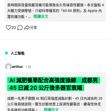
長時間高音量佩戴耳機可能導致永久性噪音性聽損。本文盤點 4
大聽力受損警號，介紹科學護耳的「60-60 原則」及 Apple 內
閱讀全文
置防護功能，...
20
分享
人工智能
arthur
1 日
AI 減肥餐單配合高強度操練 成都男
45 日減 20 公斤後多器官衰竭
成都一名男子跟隨 AI 制訂高強度減脂計劃，45 日內減去約 20
公斤後昏迷送院。醫生診斷他患上尿源性膿毒症、膿毒性休克
閱讀全文
及多器官功能障礙。...