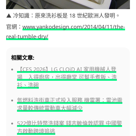
▲ 冷知識：原來洗衫板是 18 世紀歐洲人發明。
官網：
www.yankodesign.com/2014/04/11/the-
real-tumble-dry/
相關文章:
【CES 2026】LG CLOiD AI 家用機械人登
場 入得廚房，出得廳堂 可幫手煮飯、洗
衫、洗碗
氫燃料洗街車正式投入服務 機電署：電池需
求量較傳統電動車大幅減少
522億比特幣洗錢案 錢志敏倫敦認罪 中國警
方啟動跨境追逃