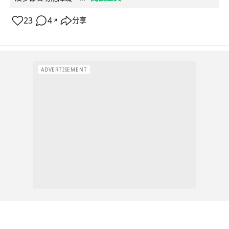
23
4
分享
↗
ADVERTISEMENT