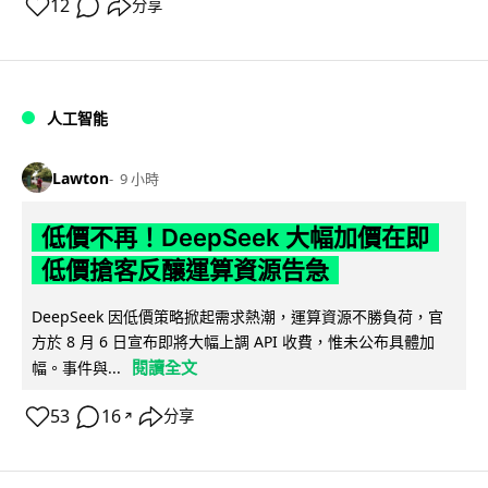
12
分享
人工智能
Lawton
9 小時
低價不再！DeepSeek 大幅加價在即
低價搶客反釀運算資源告急
DeepSeek 因低價策略掀起需求熱潮，運算資源不勝負荷，官
方於 8 月 6 日宣布即將大幅上調 API 收費，惟未公布具體加
閱讀全文
幅。事件與...
53
16
分享
↗