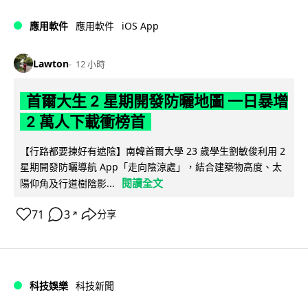
iOS App
應用軟件
應用軟件
Lawton
12 小時
首爾大生 2 星期開發防曬地圖 一日暴增
2 萬人下載衝榜首
【行路都要揀好有遮陰】南韓首爾大學 23 歲學生劉敏俊利用 2
星期開發防曬導航 App「走向陰涼處」，結合建築物高度、太
閱讀全文
陽仰角及行道樹陰影...
71
3
分享
↗
科技娛樂
科技新聞