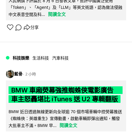
人民網旗下評論於 8 月 6 日發表文章，批評中國廣泛使用
「Token」、「Agent」及「LLM」等英文術語，認為做法侵蝕
閱讀全文
中文表意空間及科...
分享
科技娛樂
生活科技
汽車科技
藍骨
2 小時
BMW 車廂熒幕強推蜘蛛俠電影廣告
車主怒轟堪比 iTunes 送 U2 專輯翻版
BMW 近日透過無線更新向全球逾 70 個市場車輛中控熒幕推送
《蜘蛛俠：英雄重生》宣傳動畫，啟動車輛即彈出通知，觸發
閱讀全文
大批車主不滿。BMW 早...