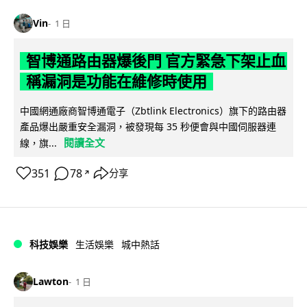
Vin
1 日
智博通路由器爆後門 官方緊急下架止血
稱漏洞是功能在維修時使用
中國網通廠商智博通電子（Zbtlink Electronics）旗下的路由器
產品爆出嚴重安全漏洞，被發現每 35 秒便會與中國伺服器連
閱讀全文
線，旗...
351
78
分享
↗
科技娛樂
生活娛樂
城中熱話
Lawton
1 日