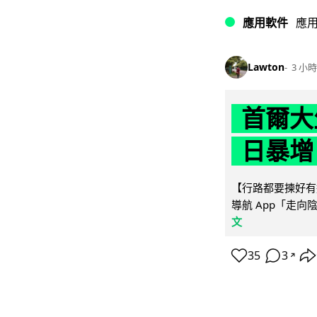
應用軟件
應
Lawton
3 小時
首爾大
日暴增
【行路都要揀好有遮
導航 App「走向
文
35
3
↗