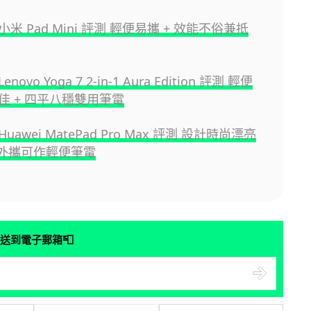
米 Pad Mini 評測 輕便易攜 + 效能不俗兼抵
ovo Yoga 7 2-in-1 Aura Edition 評測 輕便
佳 + 四平八穩雙用筆電
awei MatePad Pro Max 評測 設計時尚漂亮
易外攜可作輕便筆電
📮
送到電子郵箱