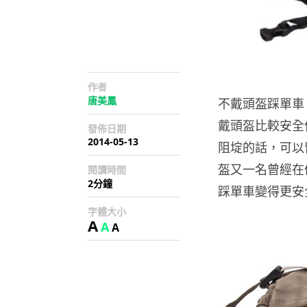
作者
唐美鳳
不戴頭盔踩單車
戴頭盔比較安全
發佈日期
2014-05-13
阻埞的話，可以留
盔又一名曾經在倫
閱讀時間
2分鐘
踩單車變得更安
字體大小
A
A
A