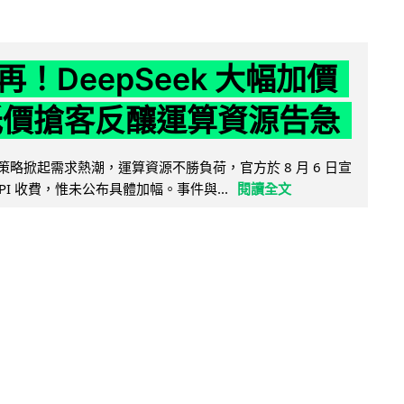
！DeepSeek 大幅加價
低價搶客反釀運算資源告急
因低價策略掀起需求熱潮，運算資源不勝負荷，官方於 8 月 6 日宣
PI 收費，惟未公布具體加幅。事件與...
閱讀全文