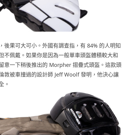
，後果可大可小。外國有調查指，有 84% 的人明知
但不佩戴。如果你是因為一般單車頭盔體積較大和
意一下稍後推出的 Morpher 摺疊式頭盔。這款頭
敦被車撞過的設計師 Jeff Woolf 發明，他決心讓
全。