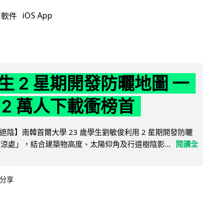
iOS App
用軟件
生 2 星期開發防曬地圖 一
 2 萬人下載衝榜首
陰】南韓首爾大學 23 歲學生劉敏俊利用 2 星期開發防曬
陰涼處」，結合建築物高度、太陽仰角及行道樹陰影...
閱讀全
分享