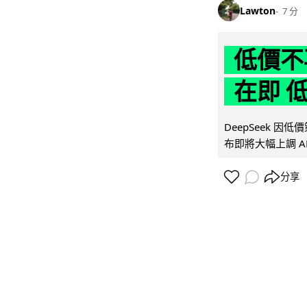
Lawton
7 分
低價不再
在即 
DeepSeek 
布即將大幅上調 A
分享