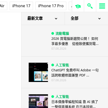
Air
iPhone 17
iPhone 17 Pro
AirPods Pro 3
Ap
最新文章
全部
流動電腦
2026 買電腦新趨勢公開！ 如何
享最多優惠 從極致便攜到電...
07.08.2026
人工智能
ChatGPT 免費呼叫 Adobe 一句
話跨軟體修圖兼整 PDF ...
07.08.2026
人工智能
日本偶像零編程知識 靠 AI 搞了
一整個直播系統 在日本技術...