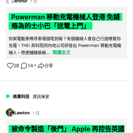
arthur
1 日
Powerman 移動充電機械人登港 免鋪
樁為的士小巴「送電上門」
你架電動車喺停車場搵唔到樁？有個機械人會自己行過嚟幫你
充電。THEi 高科院同內地公司研發出 Powerman 移動充電機
閱讀全文
械人，唔使鋪線裝樁...
28
14
分享
↗
商業科技
資訊保安
Lawton
1 日
被命令製造「後門」 Apple 再控告英國