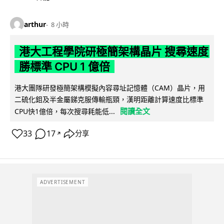
arthur
8 小時
港大工程學院研極簡架構晶片 搜尋速度
勝標準 CPU 1 億倍
港大團隊研發極簡架構模擬內容尋址記憶體（CAM）晶片，用
二硫化鉬及半金屬銻克服傳輸瓶頸，漢明距離計算速度比標準
閱讀全文
CPU快1億倍，每次搜尋耗能低...
33
17
分享
↗
ADVERTISEMENT