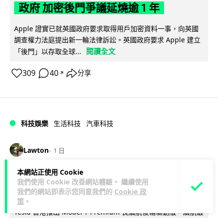
政府 加密後門爭議延燒逾 1 年
Apple 證實已就英國政府要求取得用戶加密資料一事，向英國
調查權力法庭提出新一輪法律訴訟。英國政府要求 Apple 建立
閱讀全文
「後門」以存取全球...
309
40
分享
↗
科技娛樂
生活科技
汽車科技
Lawton
1 日
本網站正使用 Cookie
Tesla Model Y 長續航後驅版抵港
我們使用 Cookie 改善網站體驗。 繼續使用
YOHO MALL 率先試駕
我們的網站即表示您同意我們的
Cookie 政
策
。
Tesla 香港推出 Model Y Premium 長續航後輪驅動版，續航最