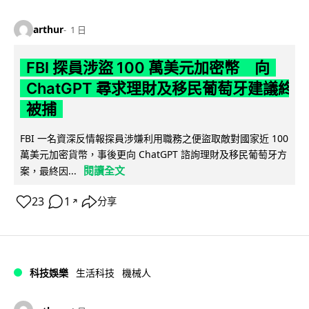
arthur
1 日
FBI 探員涉盜 100 萬美元加密幣 向
ChatGPT 尋求理財及移民葡萄牙建議終
被捕
FBI 一名資深反情報探員涉嫌利用職務之便盜取敵對國家近 100
萬美元加密貨幣，事後更向 ChatGPT 諮詢理財及移民葡萄牙方
閱讀全文
案，最終因...
23
1
分享
↗
科技娛樂
生活科技
機械人