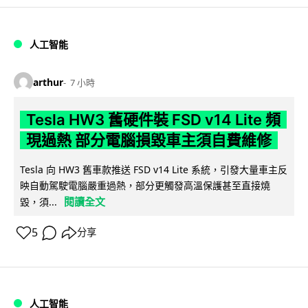
人工智能
arthur
7 小時
Tesla HW3 舊硬件裝 FSD v14 Lite 頻
現過熱 部分電腦損毀車主須自費維修
Tesla 向 HW3 舊車款推送 FSD v14 Lite 系統，引發大量車主反
映自動駕駛電腦嚴重過熱，部分更觸發高溫保護甚至直接燒
閱讀全文
毀，須...
5
分享
人工智能