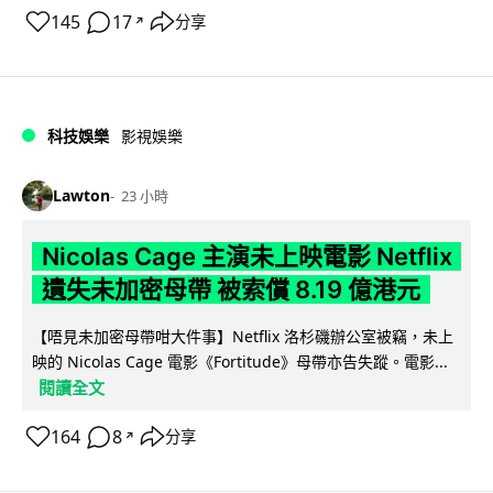
145
17
分享
↗
科技娛樂
影視娛樂
Lawton
23 小時
Nicolas Cage 主演未上映電影 Netflix
遺失未加密母帶 被索償 8.19 億港元
【唔見未加密母帶咁大件事】Netflix 洛杉磯辦公室被竊，未上
映的 Nicolas Cage 電影《Fortitude》母帶亦告失蹤。電影...
閱讀全文
164
8
分享
↗