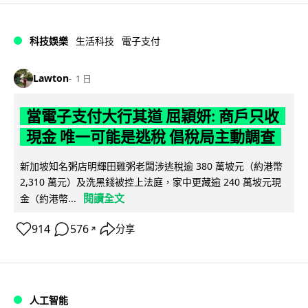
科技娛樂
生活科技
電子支付
Lawton
1 日
當電子支付大行其道 屈穎妍: 商戶只收
現金 唯一可能是逃稅 倡稅局主動調查
新加坡知名粥店明輝田雞粥老闆涉逃稅逾 380 萬坡元（約港幣
2,310 萬元）及洗黑錢被控上法庭，家中更藏逾 240 萬坡元現
閱讀全文
金（約港幣...
914
576
分享
↗
人工智能