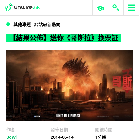
WWDC 2026
GenAI 與雲端科技專區
ERP 與商業 AI
【結果公佈】送你《哥斯拉》換票証
其他專題
網站最新動向
【結果公佈】送你《哥斯拉》換票証
作者
發佈日期
閱讀時間
Bowl
2014-05-14
1分鐘