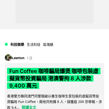
科技娛樂
生活科技
區塊鏈
Lawton
1 日
Fun Coffee 咖啡騙局爆煲 咖啡包裝虛
擬貨幣投資騙局 港澳警拘 8 人涉款
9,400 萬元
香港警方聯同澳門司警搗破以養生咖啡生意包裝的虛擬貨幣投
資騙局 Fun Coffee，兩地共拘捕 8 人，接獲逾 200 宗舉報，涉
閱讀全文
款 9,4...