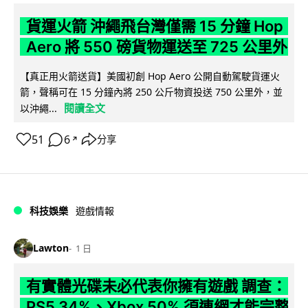
貨運火箭 沖繩飛台灣僅需 15 分鐘 Hop
Aero 將 550 磅貨物運送至 725 公里外
【真正用火箭送貨】美國初創 Hop Aero 公開自動駕駛貨運火
箭，聲稱可在 15 分鐘內將 250 公斤物資投送 750 公里外，並
閱讀全文
以沖繩...
51
6
分享
↗
科技娛樂
遊戲情報
Lawton
1 日
有實體光碟未必代表你擁有遊戲 調查：
PS5 34%、Xbox 50% 須連網才能完整