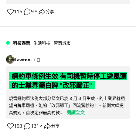
116
9
分享
↗
科技娛樂
生活科技
智慧城市
Lawton
1 日
網約車條例生效 有司機暫時停工避風頭
的士業界籲白牌 "改邪歸正"
規管網約車法例大部分條文已於 8 月 3 日生效，的士業界就期
望白牌車司機，能夠「改邪歸正」回流駕駛的士。新例大幅提
閱讀全文
高罰則，首次定罪最高罰款...
193
131
分享
↗