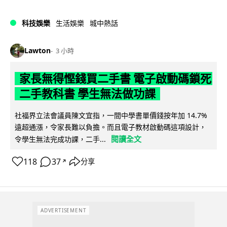
科技娛樂
生活娛樂
城中熱話
Lawton
3 小時
家長無得慳錢買二手書 電子啟動碼鎖死
二手教科書 學生無法做功課
社福界立法會議員陳文宜指，一間中學書單價錢按年加 14.7%
遠超通漲，令家長難以負擔。而且電子教材啟動碼這項設計，
閱讀全文
令學生無法完成功課，二手...
118
37
分享
↗
ADVERTISEMENT