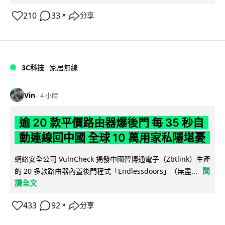
210
33
分享
↗
3C科技
家居無線
Vin
4 小時
逾 20 款平價路由器爆後門 每 35 秒自
動連線回中國 全球 10 萬用家私隱堪憂
網絡安全公司 VulnCheck 揭發中國智博通電子（Zbtlink）生產
閱
的 20 多款路由器內置後門程式「Endlessdoors」（無盡...
讀全文
433
92
分享
↗