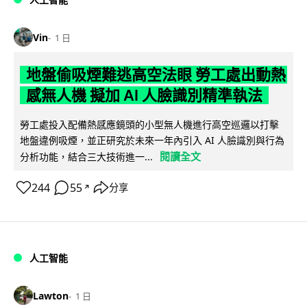
Vin
1 日
地盤偷吸煙難逃高空法眼 勞工處出動熱
感無人機 擬加 AI 人臉識別精準執法
勞工處投入配備熱感應鏡頭的小型無人機進行高空巡邏以打擊
地盤違例吸煙，並正研究於未來一年內引入 AI 人臉識別與行為
閱讀全文
分析功能，結合三大技術進一...
244
55
分享
↗
人工智能
Lawton
1 日