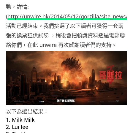
動，詳情:
(
http://unwire.hk/2014/05/12/gorzilla/site_news/
)
活動已經結束。我們挑選了以下讀者可獲得一套兩
張的換票証供試睇 ，稍後會把領獎資料透過電郵聯
絡你們，在此 unwire 再次感謝讀者們的支持。
以下為選出結果：
Milk Milk
Lui lee