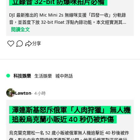
立錄音 32-bit 防爆咪拍片必備
DJI 最新推出的 Mic Mini 2s 無線咪支援「四發一收」分軌錄
音，並首度下放 32-bit Float 浮點內錄功能。本文經實測其...
閱讀全文
分享
科技娛樂
生活娛樂
城中熱話
Lawton
4 小時
澤連斯基怒斥俄軍「人肉狩獵」 無人機
追殺烏克蘭小販近 40 秒仍被炸傷
烏克蘭克爾松一名 52 歲小販被俄軍無人機追擊近 40 秒後被炸
傷，影片由烏克蘭總統澤連斯基公開。他直斥俄軍對平民進行