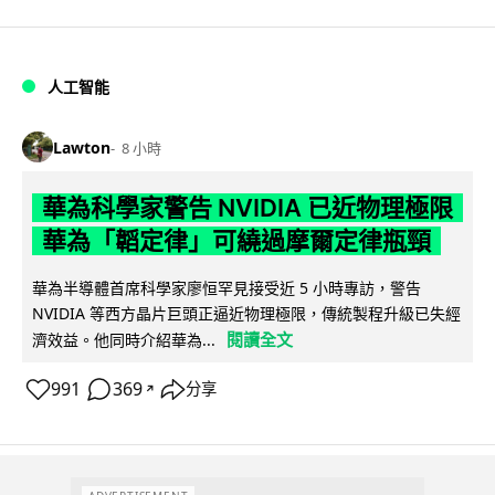
人工智能
Lawton
8 小時
華為科學家警告 NVIDIA 已近物理極限
華為「韜定律」可繞過摩爾定律瓶頸
華為半導體首席科學家廖恒罕見接受近 5 小時專訪，警告
NVIDIA 等西方晶片巨頭正逼近物理極限，傳統製程升級已失經
閱讀全文
濟效益。他同時介紹華為...
991
369
分享
↗