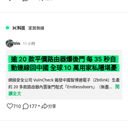
3C科技
家居無線
Vin
11 小時
逾 20 款平價路由器爆後門 每 35 秒自
動連線回中國 全球 10 萬用家私隱堪憂
網絡安全公司 VulnCheck 揭發中國智博通電子（Zbtlink）生產
閱
的 20 多款路由器內置後門程式「Endlessdoors」（無盡...
讀全文
710
177
分享
↗