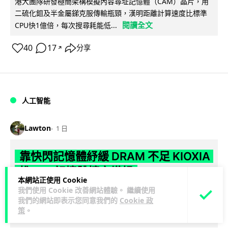
港大團隊研發極簡架構模擬內容尋址記憶體（CAM）晶片，用
二硫化鉬及半金屬銻克服傳輸瓶頸，漢明距離計算速度比標準
閱讀全文
CPU快1億倍，每次搜尋耗能低...
40
17
分享
↗
人工智能
Lawton
1 日
靠快閃記憶體紓緩 DRAM 不足 KIOXIA
推 XL1 記憶體擴充模組
本網站正使用 Cookie
我們使用 Cookie 改善網站體驗。 繼續使用
KIOXIA 發表全新記憶體擴充模組 XL1 系列，結合低延遲快閃記
我們的網站即表示您同意我們的
Cookie 政
憶體 XL-FLASH 與 CXL 介面，將快閃記憶體轉化為記憶體擴充
策
。
閱讀全文
方...