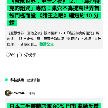
《魔獸世界：至暗之夜》12.1 「烏拉特
克的詛咒」專訪：巢穴不為提高世界首
領門檻而設 《諸王之眠》縮短約 10 分
鐘
《魔獸世界：至暗之夜》版本更新 12.1「烏拉特克的詛咒」將
於 8 月 13 日正式上線，帶來全新區域「盤蛇島」、地城「毒牙
閱讀全文
祭壇」、新型態世...
69
分享
科技娛樂
遊戲情報
Lawton
6 小時
日本二手遊戲店減 90% 門市 業績反增