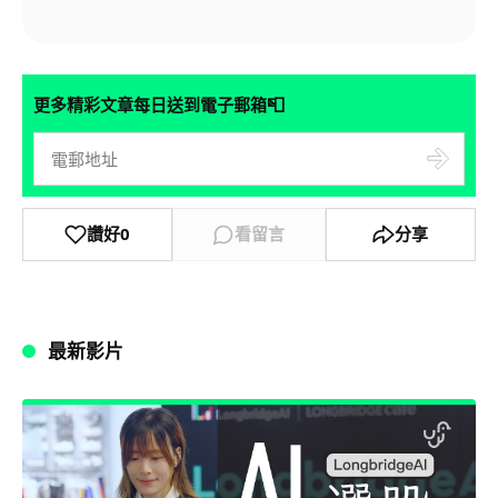
📮
更多精彩文章每日送到電子郵箱
讚好
0
看留言
分享
最新影片