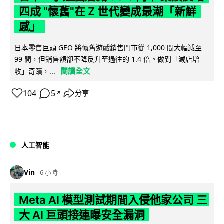
四成 "懷舊"在 Z 世代變成最潮「新鮮
感」
日本零售巨頭 GEO 將懷舊遊戲銷售門市從 1,000 間大幅減至
99 間，但銷售額卻不降反升至過往的 1.4 倍。做到「減店增
閱讀全文
收」奇蹟，...
104
5
分享
↗
人工智能
Vin
6 小時
Meta AI 模型測試期間入侵他家公司 三
大 AI 巨頭接連曝安全漏洞