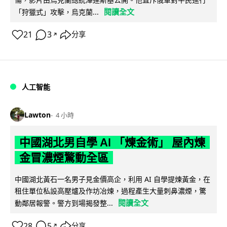
閱讀全文
「狩獵式」攻擊，烏克蘭...
21
3
分享
↗
人工智能
Lawton
4 小時
中國湖北男自學 AI 「煉金術」 屋內煉
金冒濃煙驚動全區
中國湖北黃石一名男子見金價高企，利用 AI 自學提煉黃金，在
租住單位私設高壓爐及作坊冶煉，過程產生大量刺鼻濃煙，驚
閱讀全文
動鄰居報警。警方到場揭發整...
28
5
分享
↗