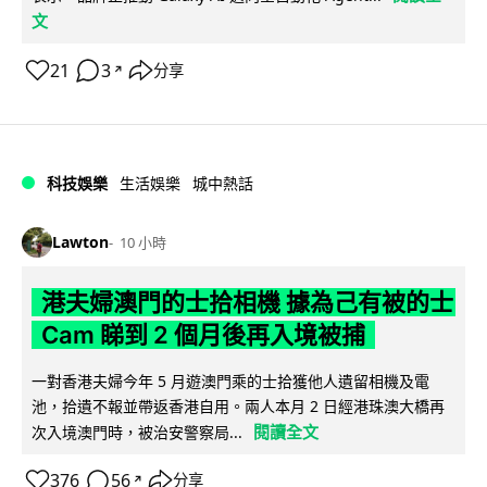
文
21
3
分享
↗
科技娛樂
生活娛樂
城中熱話
Lawton
10 小時
港夫婦澳門的士拾相機 據為己有被的士
Cam 睇到 2 個月後再入境被捕
一對香港夫婦今年 5 月遊澳門乘的士拾獲他人遺留相機及電
池，拾遺不報並帶返香港自用。兩人本月 2 日經港珠澳大橋再
閱讀全文
次入境澳門時，被治安警察局...
376
56
分享
↗