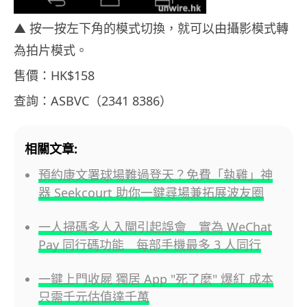
▲ 按一按左下角的模式切換，就可以由攝影模式轉
為拍片模式。
售價：HK$158
查詢：ASBVC（2341 8386）
相關文章:
預約康文署球場難過登天？免費「執雞」神
器 Seekcourt 助你一鍵尋場兼拓展波友圈
一人掃碼多人入閘引起誤會 實為 WeChat
Pay 同行碼功能 每部手機最多 3 人同行
一鍵上門收屍 獨居 App "死了麼" 爆紅 成本
只需千元估值達千萬