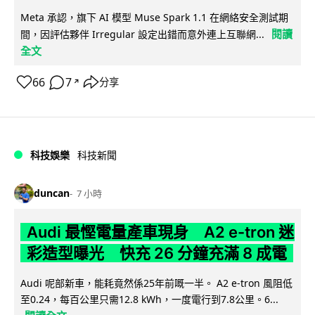
Meta 承認，旗下 AI 模型 Muse Spark 1.1 在網絡安全測試期
閱讀
間，因評估夥伴 Irregular 設定出錯而意外連上互聯網...
全文
66
7
分享
↗
科技娛樂
科技新聞
duncan
7 小時
Audi 最慳電量產車現身 A2 e-tron 迷
彩造型曝光 快充 26 分鐘充滿 8 成電
Audi 呢部新車，能耗竟然係25年前嘅一半。 A2 e-tron 風阻低
至0.24，每百公里只需12.8 kWh，一度電行到7.8公里。6...