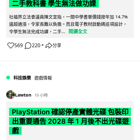
二手教科書 學生無法做功課
社福界立法會議員陳文宜指，一間中學書單價錢按年加 14.7%
遠超通漲，令家長難以負擔。而且電子教材啟動碼這項設計，
閱讀全文
令學生無法完成功課，二手...
569
220
分享
↗
科技娛樂
遊戲情報
Lawton
10 小時
PlayStation 確認停產實體光碟 包裝印
出重要通告 2028 年 1 月後不出光碟遊
戲