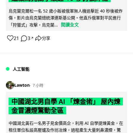
烏克蘭克爾松一名 52 歲小販被俄軍無人機追擊近 40 秒後被炸
傷，影片由烏克蘭總統澤連斯基公開。他直斥俄軍對平民進行
閱讀全文
「狩獵式」攻擊，烏克蘭...
21
3
分享
↗
人工智能
Lawton
7 小時
中國湖北男自學 AI 「煉金術」 屋內煉
金冒濃煙驚動全區
中國湖北黃石一名男子見金價高企，利用 AI 自學提煉黃金，在
租住單位私設高壓爐及作坊冶煉，過程產生大量刺鼻濃煙，驚