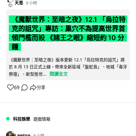
天恩
8 小時
《魔獸世界：至暗之夜》12.1 「烏拉特
克的詛咒」專訪：巢穴不為提高世界首
領門檻而設 《諸王之眠》縮短約 10 分
鐘
《魔獸世界：至暗之夜》版本更新 12.1「烏拉特克的詛咒」將
於 8 月 13 日正式上線，帶來全新區域「盤蛇島」、地城「毒牙
閱讀全文
祭壇」、新型態世...
69
分享
科技娛樂
遊戲情報
Lawton
9 小時