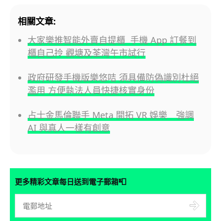
相關文章:
大家樂推智能外賣自提櫃 手機 App 訂餐到
櫃自己拎 觀塘及荃灣午市試行
政府研發手機版樂悠咭 須具備防偽識別杜絕
濫用 方便執法人員快捷核實身份
占士金馬倫聯手 Meta 開拓 VR 娛樂 強調
AI 與真人一樣有創意
📮
更多精彩文章每日送到電子郵箱