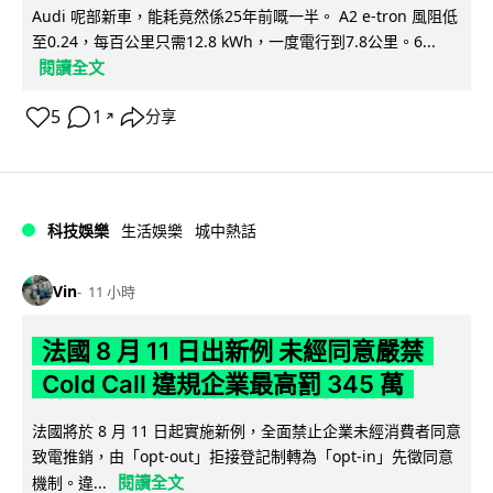
Audi 呢部新車，能耗竟然係25年前嘅一半。 A2 e-tron 風阻低
至0.24，每百公里只需12.8 kWh，一度電行到7.8公里。6...
閱讀全文
5
1
分享
↗
科技娛樂
生活娛樂
城中熱話
Vin
11 小時
法國 8 月 11 日出新例 未經同意嚴禁
Cold Call 違規企業最高罰 345 萬
法國將於 8 月 11 日起實施新例，全面禁止企業未經消費者同意
致電推銷，由「opt-out」拒接登記制轉為「opt-in」先徵同意
閱讀全文
機制。違...