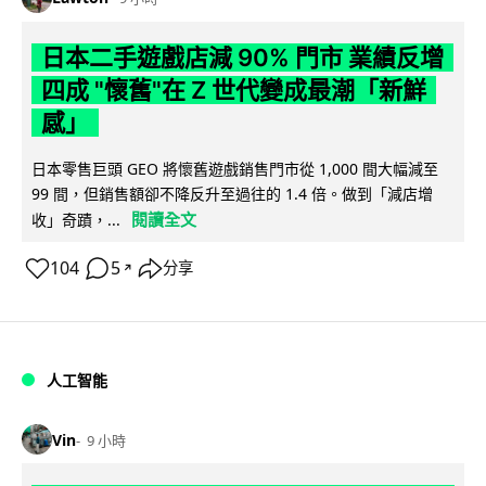
日本二手遊戲店減 90% 門市 業績反增
四成 "懷舊"在 Z 世代變成最潮「新鮮
感」
日本零售巨頭 GEO 將懷舊遊戲銷售門市從 1,000 間大幅減至
99 間，但銷售額卻不降反升至過往的 1.4 倍。做到「減店增
閱讀全文
收」奇蹟，...
104
5
分享
↗
人工智能
Vin
9 小時