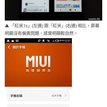
▲ 「紅米1s」(左邊) 跟「紅米」(右邊) 相比，屏幕
明顯沒有偏黃問題，感覺明顯較自然。