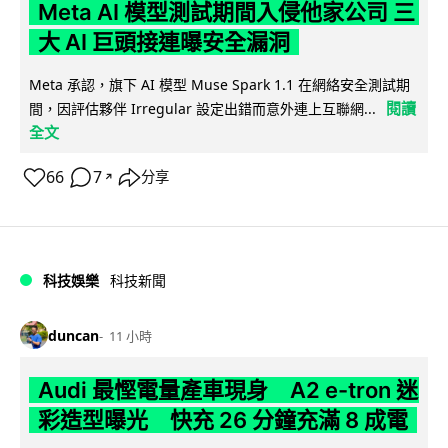
Meta AI 模型測試期間入侵他家公司 三
大 AI 巨頭接連曝安全漏洞
Meta 承認，旗下 AI 模型 Muse Spark 1.1 在網絡安全測試期
閱讀
間，因評估夥伴 Irregular 設定出錯而意外連上互聯網...
全文
66
7
分享
↗
科技娛樂
科技新聞
duncan
11 小時
Audi 最慳電量產車現身 A2 e-tron 迷
彩造型曝光 快充 26 分鐘充滿 8 成電