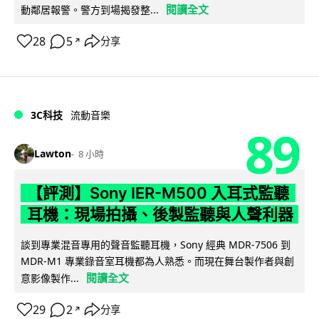
閱讀全文
動鄰居報警。警方到場揭發整...
28
5
分享
↗
3C科技
流動音樂
89
Lawton
8 小時
【評測】Sony IER-M500 入耳式監聽
耳機：現場拍攝、後製監聽與人聲利器
談到專業混音專用的聲音監聽耳機，Sony 經典 MDR-7506 到
MDR-M1 專業錄音室耳機都為人熟悉。而現在舞台製作者與創
閱讀全文
意影像製作...
29
2
分享
↗