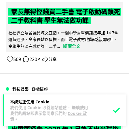
家長無得慳錢買二手書 電子啟動碼鎖死
二手教科書 學生無法做功課
社福界立法會議員陳文宜指，一間中學書單價錢按年加 14.7%
遠超通漲，令家長難以負擔。而且電子教材啟動碼這項設計，
閱讀全文
令學生無法完成功課，二手...
569
220
分享
↗
科技娛樂
遊戲情報
本網站正使用 Cookie
Lawton
13 小時
我們使用 Cookie 改善網站體驗。 繼續使用
我們的網站即表示您同意我們的
Cookie 政
策
。
PlayStation 確認停產實體光碟 包裝印