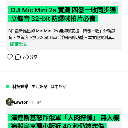
DJI Mic Mini 2s 實測 四發一收同步獨
立錄音 32-bit 防爆咪拍片必備
DJI 最新推出的 Mic Mini 2s 無線咪支援「四發一收」分軌錄
音，並首度下放 32-bit Float 浮點內錄功能。本文經實測其...
閱讀全文
分享
科技娛樂
生活娛樂
城中熱話
Lawton
7 小時
澤連斯基怒斥俄軍「人肉狩獵」 無人機
追殺烏克蘭小販近 40 秒仍被炸傷