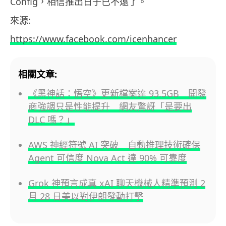
Config，相信推出日子已不遠了。
來源:
https://www.facebook.com/icenhancer
相關文章:
《黑神話：悟空》更新檔案達 93.5GB 開發
商強調只是性能提升 網友驚訝「是要出
DLC 嗎？」
AWS 神經符號 AI 突破 自動推理技術確保
Agent 可信度 Nova Act 達 90% 可靠度
Grok 神預言成真 xAI 聊天機械人精準預測 2
月 28 日美以對伊朗發動打擊