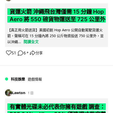
貨運火箭 沖繩飛台灣僅需 15 分鐘 Hop
Aero 將 550 磅貨物運送至 725 公里外
【真正用火箭送貨】美國初創 Hop Aero 公開自動駕駛貨運火
箭，聲稱可在 15 分鐘內將 250 公斤物資投送 750 公里外，並
閱讀全文
以沖繩...
51
6
分享
↗
科技娛樂
遊戲情報
Lawton
1 日
有實體光碟未必代表你擁有遊戲 調查：