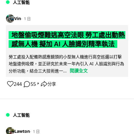
人工智能
Vin
1 日
地盤偷吸煙難逃高空法眼 勞工處出動熱
感無人機 擬加 AI 人臉識別精準執法
勞工處投入配備熱感應鏡頭的小型無人機進行高空巡邏以打擊
地盤違例吸煙，並正研究於未來一年內引入 AI 人臉識別與行為
閱讀全文
分析功能，結合三大技術進一...
244
55
分享
↗
人工智能
Lawton
1 日