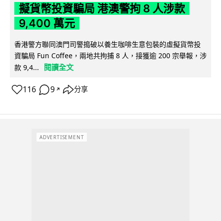
擬貨幣投資騙局 港澳警拘 8 人涉款
9,400 萬元
香港警方聯同澳門司警搗破以養生咖啡生意包裝的虛擬貨幣投
資騙局 Fun Coffee，兩地共拘捕 8 人，接獲逾 200 宗舉報，涉
閱讀全文
款 9,4...
116
9
分享
↗
ADVERTISEMENT