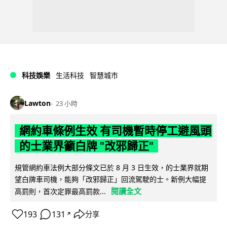
科技娛樂
生活科技
智慧城市
Lawton
23 小時
網約車條例生效 有司機暫時停工避風頭
的士業界籲白牌 "改邪歸正"
規管網約車法例大部分條文已於 8 月 3 日生效，的士業界就期
望白牌車司機，能夠「改邪歸正」回流駕駛的士。新例大幅提
閱讀全文
高罰則，首次定罪最高罰款...
193
131
分享
↗