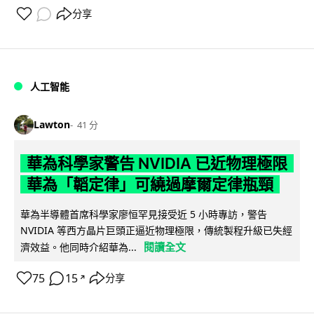
分享
人工智能
Lawton
41 分
華為科學家警告 NVIDIA 已近物理極限
華為「韜定律」可繞過摩爾定律瓶頸
華為半導體首席科學家廖恒罕見接受近 5 小時專訪，警告
NVIDIA 等西方晶片巨頭正逼近物理極限，傳統製程升級已失經
閱讀全文
濟效益。他同時介紹華為...
75
15
分享
↗