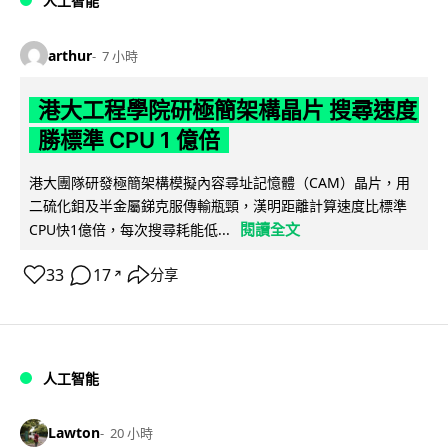
人工智能
arthur
7 小時
港大工程學院研極簡架構晶片 搜尋速度
勝標準 CPU 1 億倍
港大團隊研發極簡架構模擬內容尋址記憶體（CAM）晶片，用
二硫化鉬及半金屬銻克服傳輸瓶頸，漢明距離計算速度比標準
閱讀全文
CPU快1億倍，每次搜尋耗能低...
33
17
分享
↗
人工智能
Lawton
20 小時