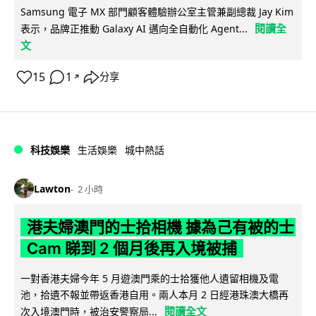
Samsung 電子 MX 部門顧客體驗辦公室主管兼副總裁 Jay Kim
閱讀全
表示，品牌正推動 Galaxy AI 邁向全自動化 Agent...
文
15
1
分享
↗
科技娛樂
生活娛樂
城中熱話
Lawton
2 小時
港夫婦澳門的士拾相機 據為己有被的士
Cam 睇到 2 個月後再入境被捕
一對香港夫婦今年 5 月遊澳門乘的士拾獲他人遺留相機及電
池，拾遺不報並帶返香港自用。兩人本月 2 日經港珠澳大橋再
閱讀全文
次入境澳門時，被治安警察局...