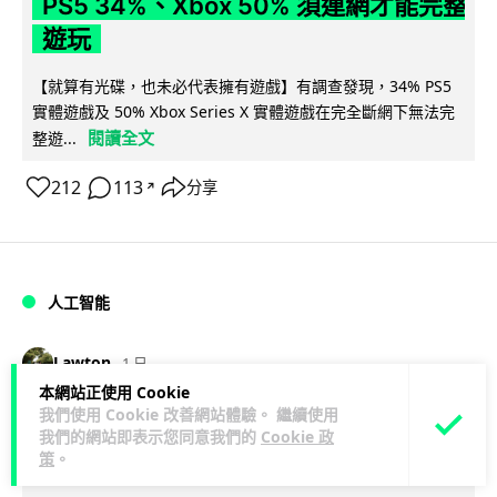
PS5 34%、Xbox 50% 須連網才能完整
遊玩
【就算有光碟，也未必代表擁有遊戲】有調查發現，34% PS5
實體遊戲及 50% Xbox Series X 實體遊戲在完全斷網下無法完
閱讀全文
整遊...
212
113
分享
↗
人工智能
Lawton
1 日
本網站正使用 Cookie
我們使用 Cookie 改善網站體驗。 繼續使用
Elon Musk 稱 SpaceX Tesla 是地球最
我們的網站即表示您同意我們的
Cookie 政
強兩間硬件公司 「除了中國之外」
策
。