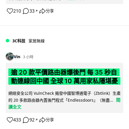
210
33
分享
↗
3C科技
家居無線
Vin
3 小時
逾 20 款平價路由器爆後門 每 35 秒自
動連線回中國 全球 10 萬用家私隱堪憂
網絡安全公司 VulnCheck 揭發中國智博通電子（Zbtlink）生產
閱
的 20 多款路由器內置後門程式「Endlessdoors」（無盡...
讀全文
433
92
分享
↗