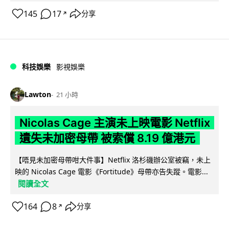
145
17
分享
↗
科技娛樂
影視娛樂
Lawton
21 小時
Nicolas Cage 主演未上映電影 Netflix
遺失未加密母帶 被索償 8.19 億港元
【唔見未加密母帶咁大件事】Netflix 洛杉磯辦公室被竊，未上
映的 Nicolas Cage 電影《Fortitude》母帶亦告失蹤。電影...
閱讀全文
164
8
分享
↗