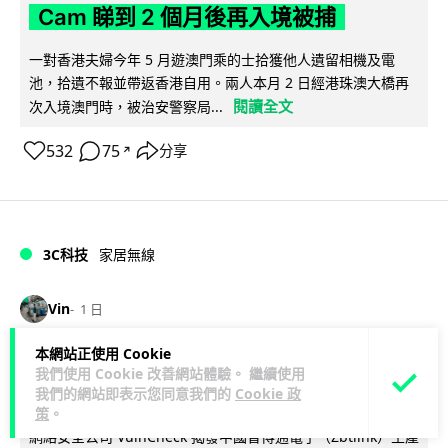
Cam 睇到 2 個月後再入境被捕
一對香港夫婦今年 5 月遊澳門乘的士拾獲他人遺留相機及電
池，拾遺不報並帶返香港自用。兩人本月 2 日經港珠澳大橋再
閱讀全文
次入境澳門時，被治安警察局...
532
75
分享
↗
3C科技
家居無線
Vin
1 日
本網站正使用 Cookie
逾 20 款平價路由器爆後門 每 35 秒自
我們使用 Cookie 改善網站體驗。 繼續使用
動連線回中國 全球 10 萬用家私隱堪憂
我們的網站即表示您同意我們的
Cookie 政
策
。
網絡安全公司 VulnCheck 揭發中國智博通電子（Zbtlink）生產