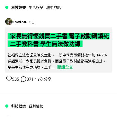
科技娛樂
生活娛樂
城中熱話
Lawton
1 日
家長無得慳錢買二手書 電子啟動碼鎖死
二手教科書 學生無法做功課
社福界立法會議員陳文宜指，一間中學書單價錢按年加 14.7%
遠超通漲，令家長難以負擔。而且電子教材啟動碼這項設計，
閱讀全文
令學生無法完成功課，二手...
935
371
分享
↗
科技娛樂
遊戲情報