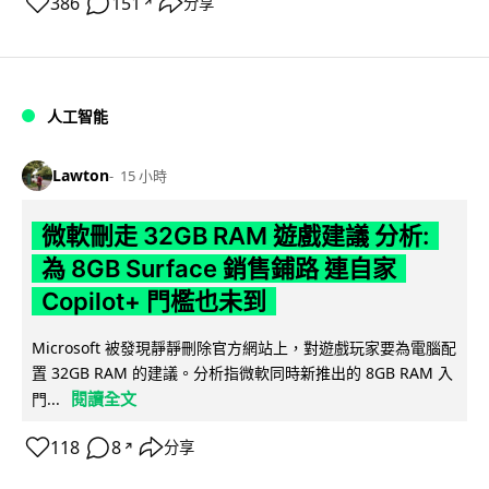
386
151
分享
↗
人工智能
Lawton
15 小時
微軟刪走 32GB RAM 遊戲建議 分析:
為 8GB Surface 銷售鋪路 連自家
Copilot+ 門檻也未到
Microsoft 被發現靜靜刪除官方網站上，對遊戲玩家要為電腦配
置 32GB RAM 的建議。分析指微軟同時新推出的 8GB RAM 入
閱讀全文
門...
118
8
分享
↗