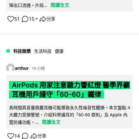
閱讀全文
保出口流通。片段...
51
15
分享
↗
科技娛樂
生活科技
健康
arthur
19 小時
AirPods 用家注意聽力響紅燈 醫學界籲
耳機用戶謹守「60-60」鐵律
長時間高音量佩戴耳機可能導致永久性噪音性聽損。本文盤點 4
大聽力受損警號，介紹科學護耳的「60-60 原則」及 Apple 內
閱讀全文
置防護功能，...
14
分享