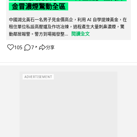
金冒濃煙驚動全區
中國湖北黃石一名男子見金價高企，利用 AI 自學提煉黃金，在
租住單位私設高壓爐及作坊冶煉，過程產生大量刺鼻濃煙，驚
閱讀全文
動鄰居報警。警方到場揭發整...
105
7
分享
↗
ADVERTISEMENT