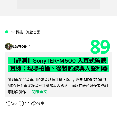
3C科技
流動音樂
89
Lawton
1 日
【評測】Sony IER-M500 入耳式監聽
耳機：現場拍攝、後製監聽與人聲利器
談到專業混音專用的聲音監聽耳機，Sony 經典 MDR-7506 到
MDR-M1 專業錄音室耳機都為人熟悉。而現在舞台製作者與創
閱讀全文
意影像製作...
36
4
分享
↗