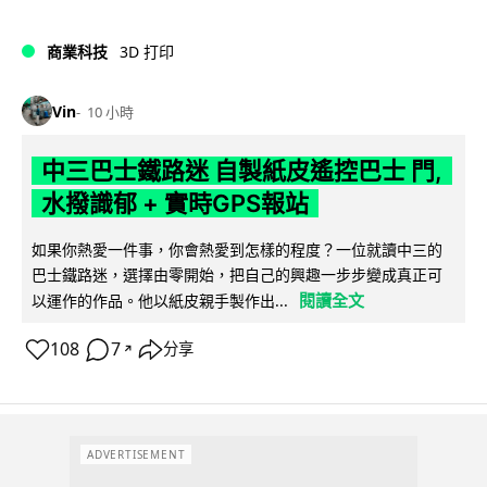
商業科技
3D 打印
Vin
10 小時
中三巴士鐵路迷 自製紙皮遙控巴士 門,
水撥識郁 + 實時GPS報站
如果你熱愛一件事，你會熱愛到怎樣的程度？一位就讀中三的
巴士鐵路迷，選擇由零開始，把自己的興趣一步步變成真正可
閱讀全文
以運作的作品。他以紙皮親手製作出...
108
7
分享
↗
ADVERTISEMENT