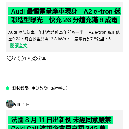
Audi 最慳電量產車現身 A2 e-tron 迷
彩造型曝光 快充 26 分鐘充滿 8 成電
Audi 呢部新車，能耗竟然係25年前嘅一半。 A2 e-tron 風阻低
至0.24，每百公里只需12.8 kWh，一度電行到7.8公里。6...
閱讀全文
7
1
分享
↗
科技娛樂
生活娛樂
城中熱話
Vin
1 日
法國 8 月 11 日出新例 未經同意嚴禁
Cold Call 違規企業最高罰 345 萬