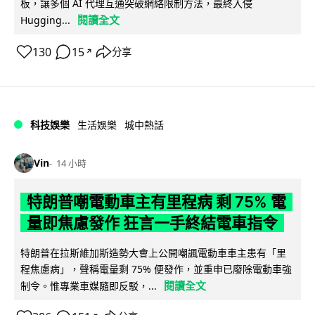
板，讓多個 AI 代理互通突破網絡限制方法，最終入侵
閱讀全文
Hugging...
130
15
分享
↗
科技娛樂
生活娛樂
城中熱話
Vin
14 小時
特朗普嘲電動車主有里程病 剩 75% 電
量即焦慮發作 狂言一手終結電車指令
特朗普在拉斯維加斯造勢大會上公開嘲諷電動車車主患有「里
程焦慮病」，聲稱電量剩 75% 便發作，並重申已廢除電動車強
閱讀全文
制令。惟專業車媒隨即反駁，...