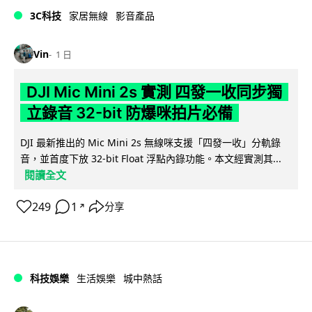
3C科技
家居無線
影音產品
Vin
1 日
DJI Mic Mini 2s 實測 四發一收同步獨
立錄音 32-bit 防爆咪拍片必備
DJI 最新推出的 Mic Mini 2s 無線咪支援「四發一收」分軌錄
音，並首度下放 32-bit Float 浮點內錄功能。本文經實測其...
閱讀全文
249
1
分享
↗
科技娛樂
生活娛樂
城中熱話