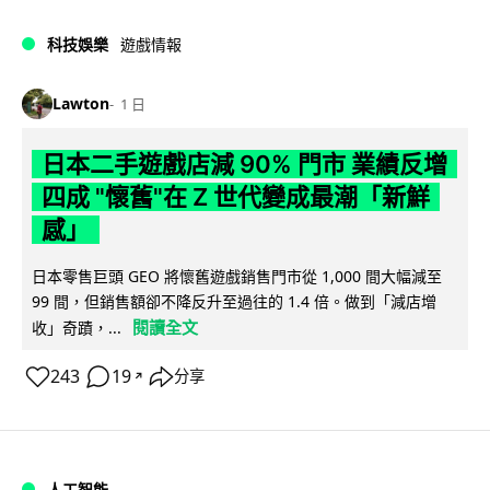
科技娛樂
遊戲情報
Lawton
1 日
日本二手遊戲店減 90% 門市 業績反增
四成 "懷舊"在 Z 世代變成最潮「新鮮
感」
日本零售巨頭 GEO 將懷舊遊戲銷售門市從 1,000 間大幅減至
99 間，但銷售額卻不降反升至過往的 1.4 倍。做到「減店增
閱讀全文
收」奇蹟，...
243
19
分享
↗
人工智能