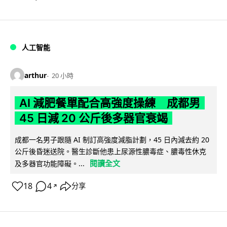
人工智能
arthur
20 小時
AI 減肥餐單配合高強度操練 成都男
45 日減 20 公斤後多器官衰竭
成都一名男子跟隨 AI 制訂高強度減脂計劃，45 日內減去約 20
公斤後昏迷送院。醫生診斷他患上尿源性膿毒症、膿毒性休克
閱讀全文
及多器官功能障礙。...
18
4
分享
↗