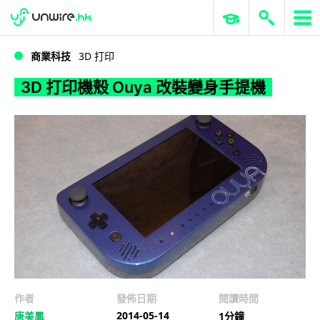
WWDC 2026
GenAI 與雲端科技專區
ERP 與商業 AI
3D 打印機殼 Ouya 改裝變身手提機
商業科技
3D 打印
3D 打印機殼 Ouya 改裝變身手提機
作者
發佈日期
閱讀時間
2014-05-14
唐美鳳
1分鐘