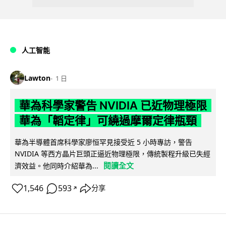
人工智能
Lawton
1 日
華為科學家警告 NVIDIA 已近物理極限
華為「韜定律」可繞過摩爾定律瓶頸
華為半導體首席科學家廖恒罕見接受近 5 小時專訪，警告
NVIDIA 等西方晶片巨頭正逼近物理極限，傳統製程升級已失經
閱讀全文
濟效益。他同時介紹華為...
1,546
593
分享
↗