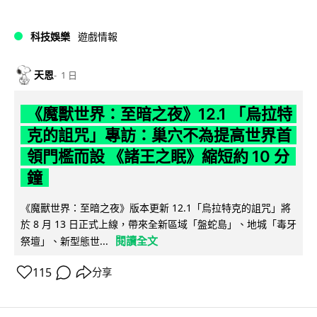
科技娛樂
遊戲情報
天恩
1 日
《魔獸世界：至暗之夜》12.1 「烏拉特
克的詛咒」專訪：巢穴不為提高世界首
領門檻而設 《諸王之眠》縮短約 10 分
鐘
《魔獸世界：至暗之夜》版本更新 12.1「烏拉特克的詛咒」將
於 8 月 13 日正式上線，帶來全新區域「盤蛇島」、地城「毒牙
閱讀全文
祭壇」、新型態世...
115
分享