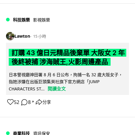
科技娛樂
影視娛樂
Lawton
15 小時
訂購 43 億日元精品後棄單 大阪女 2 年
後終被捕 涉海賊王,火影周邊產品
日本警視廳神田署 8 月 6 日公布，拘捕一名 32 歲大阪女子，
指她涉嫌在出版巨頭集英社旗下官方網店「JUMP
閱讀全文
CHARACTERS ST...
52
8
分享
↗
商業科技
資訊保安