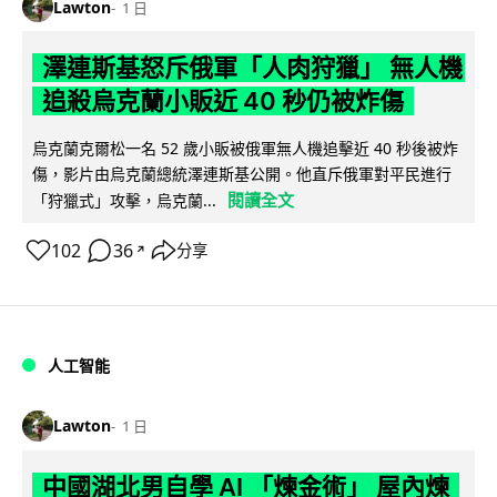
Lawton
1 日
澤連斯基怒斥俄軍「人肉狩獵」 無人機
追殺烏克蘭小販近 40 秒仍被炸傷
烏克蘭克爾松一名 52 歲小販被俄軍無人機追擊近 40 秒後被炸
傷，影片由烏克蘭總統澤連斯基公開。他直斥俄軍對平民進行
閱讀全文
「狩獵式」攻擊，烏克蘭...
102
36
分享
↗
人工智能
Lawton
1 日
中國湖北男自學 AI 「煉金術」 屋內煉