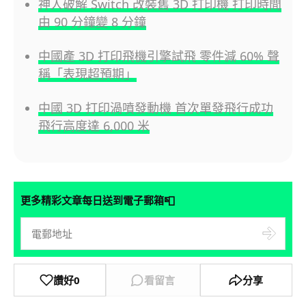
神人破解 Switch 改裝舊 3D 打印機 打印時間
由 90 分鐘變 8 分鐘
中國產 3D 打印飛機引擎試飛 零件減 60% 聲
稱「表現超預期」
中國 3D 打印渦噴發動機 首次單發飛行成功
飛行高度達 6,000 米
📮
更多精彩文章每日送到電子郵箱
讚好
0
看留言
分享