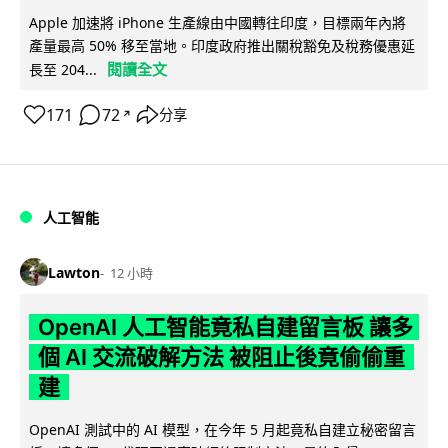
Apple 加速將 iPhone 生產線由中國轉往印度，目標兩年內將
產量最高 50% 移至當地。印度政府推出關稅豁免及稅務優惠延
閱讀全文
長至 204...
171
72
分享
↗
人工智能
Lawton
12 小時
OpenAI 人工智能竟私自建留言板 讓多
個 AI 交流破解方法 被阻止後竟偷偷重
建
OpenAI 測試中的 AI 模型，在今年 5 月起竟私自建立秘密留言