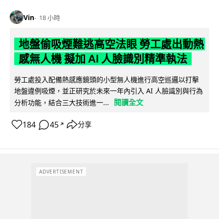
Vin
18 小時
地盤偷吸煙難逃高空法眼 勞工處出動熱
感無人機 擬加 AI 人臉識別精準執法
勞工處投入配備熱感應鏡頭的小型無人機進行高空巡邏以打擊
地盤違例吸煙，並正研究於未來一年內引入 AI 人臉識別與行為
閱讀全文
分析功能，結合三大技術進一...
184
45
分享
↗
ADVERTISEMENT