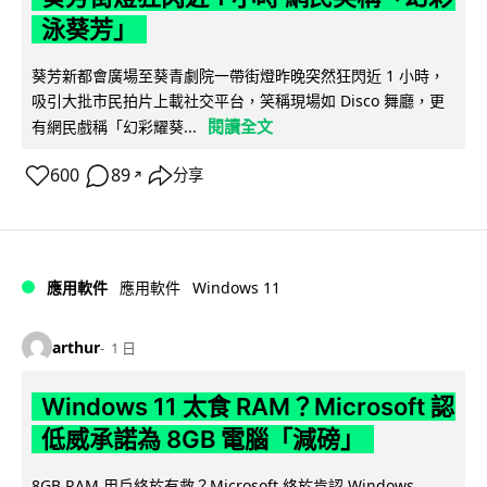
泳葵芳」
葵芳新都會廣場至葵青劇院一帶街燈昨晚突然狂閃近 1 小時，
吸引大批市民拍片上載社交平台，笑稱現場如 Disco 舞廳，更
閱讀全文
有網民戲稱「幻彩耀葵...
600
89
分享
↗
Windows 11
應用軟件
應用軟件
arthur
1 日
Windows 11 太食 RAM？Microsoft 認
低威承諾為 8GB 電腦「減磅」
8GB RAM 用戶終於有救？Microsoft 終於肯認 Windows