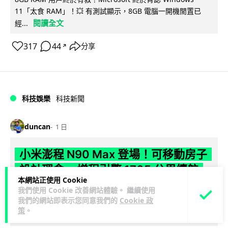
11「太食 RAM」！💥 有測試顯示，8GB 電腦一開機閒置已
閱讀全文
經...
317
44
分享
↗
科技娛樂
科技新聞
duncan
1 日
小米澎程 N90 Max 登場！可移動房子
設計理念 + 增程引擎 1705 公里續航
本網站正使用 Cookie
我們使用 Cookie 改善網站體驗。 繼續使用
小米汽車發布全新品牌澎程 SkyNomad，N90 MAX 已經係內
我們的網站即表示您同意我們的
Cookie 政
閱讀全
地小米專門店展出，睇真 D 車尾點解咁似 Zeekr 既...
策
。
文