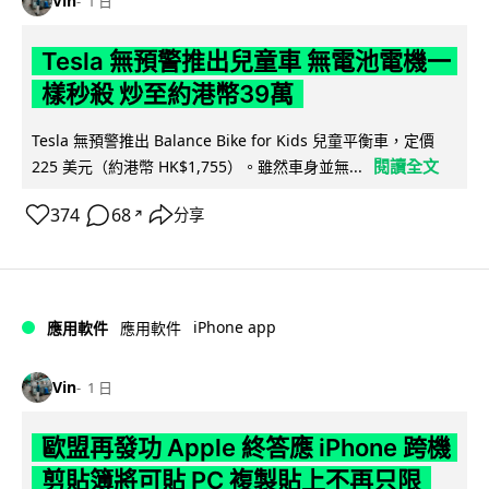
Vin
1 日
Tesla 無預警推出兒童車 無電池電機一
樣秒殺 炒至約港幣39萬
Tesla 無預警推出 Balance Bike for Kids 兒童平衡車，定價
閱讀全文
225 美元（約港幣 HK$1,755）。雖然車身並無...
374
68
分享
↗
iPhone app
應用軟件
應用軟件
Vin
1 日
歐盟再發功 Apple 終答應 iPhone 跨機
剪貼簿將可貼 PC 複製貼上不再只限