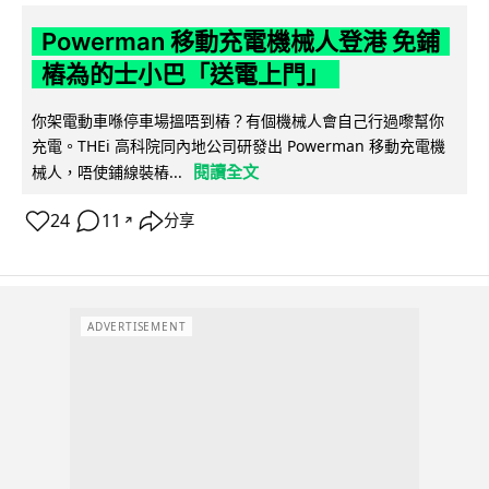
Powerman 移動充電機械人登港 免鋪
樁為的士小巴「送電上門」
你架電動車喺停車場搵唔到樁？有個機械人會自己行過嚟幫你
充電。THEi 高科院同內地公司研發出 Powerman 移動充電機
閱讀全文
械人，唔使鋪線裝樁...
24
11
分享
↗
ADVERTISEMENT