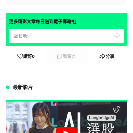
📮
更多精彩文章每日送到電子郵箱
讚好
0
看留言
分享
最新影片