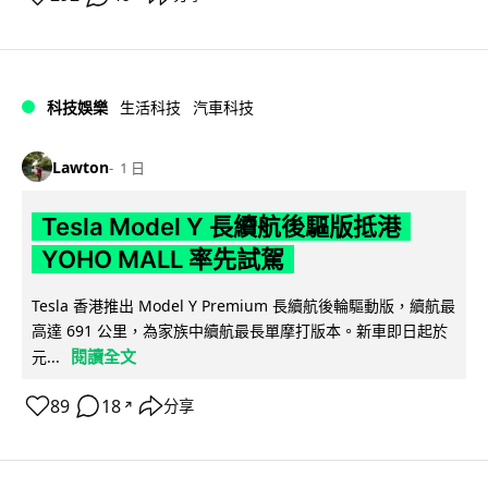
科技娛樂
生活科技
汽車科技
Lawton
1 日
Tesla Model Y 長續航後驅版抵港
YOHO MALL 率先試駕
Tesla 香港推出 Model Y Premium 長續航後輪驅動版，續航最
高達 691 公里，為家族中續航最長單摩打版本。新車即日起於
閱讀全文
元...
89
18
分享
↗