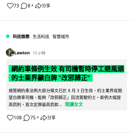
73
8
分享
↗
科技娛樂
生活科技
智慧城市
Lawton
15 小時
網約車條例生效 有司機暫時停工避風頭
的士業界籲白牌 "改邪歸正"
規管網約車法例大部分條文已於 8 月 3 日生效，的士業界就期
望白牌車司機，能夠「改邪歸正」回流駕駛的士。新例大幅提
閱讀全文
高罰則，首次定罪最高罰款...
108
75
分享
↗