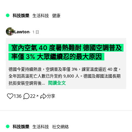
科技娛樂
生活科技
健康
Lawton
1 日
室內空氣 40 度暑熱難耐 德國空調普及
率僅 3% 大眾繼續忍的最大原因
德國今夏持續熱浪，空調普及率僅 3%，課室溫度逼近 40 度，
全年因高溫死亡人數已升至約 9,800 人。德國及鄰國法國長期
閱讀全文
抗拒安裝空調背後...
136
22
分享
↗
科技娛樂
生活科技
社交網絡