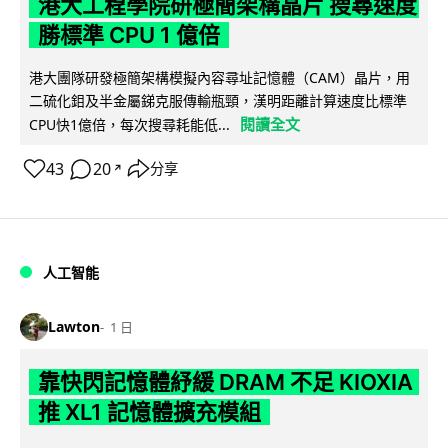
港大工程學院研極簡架構晶片 搜尋速度
勝標準 CPU 1 億倍
港大團隊研發極簡架構模擬內容尋址記憶體（CAM）晶片，用
二硫化鉬及半金屬銻克服傳輸瓶頸，漢明距離計算速度比標準
閱讀全文
CPU快1億倍，每次搜尋耗能低...
43
20
分享
↗
人工智能
Lawton
1 日
靠快閃記憶體紓緩 DRAM 不足 KIOXIA
推 XL1 記憶體擴充模組