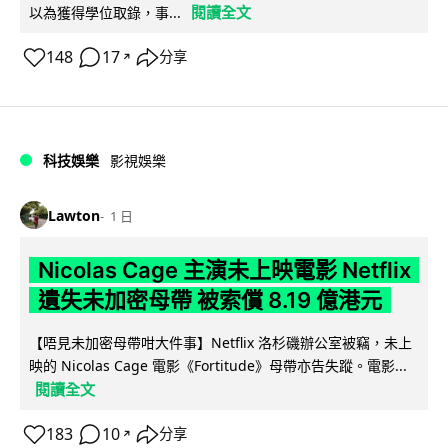
閱讀全文
以為獲得學位取錄，事...
148
17
分享
↗
科技娛樂
影視娛樂
Lawton
1 日
Nicolas Cage 主演未上映電影 Netflix
遺失未加密母帶 被索償 8.19 億港元
【唔見未加密母帶咁大件事】Netflix 洛杉磯辦公室被竊，未上
映的 Nicolas Cage 電影《Fortitude》母帶亦告失蹤。電影...
閱讀全文
183
10
分享
↗