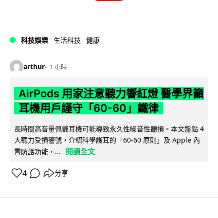
科技娛樂
生活科技
健康
arthur
1 小時
AirPods 用家注意聽力響紅燈 醫學界籲
耳機用戶謹守「60-60」鐵律
長時間高音量佩戴耳機可能導致永久性噪音性聽損。本文盤點 4
大聽力受損警號，介紹科學護耳的「60-60 原則」及 Apple 內
閱讀全文
置防護功能，...
4
分享