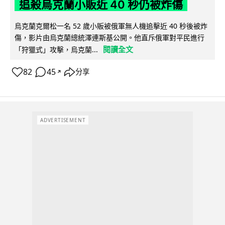
追殺烏克蘭小販近 40 秒仍被炸傷
烏克蘭克爾松一名 52 歲小販被俄軍無人機追擊近 40 秒後被炸
傷，影片由烏克蘭總統澤連斯基公開。他直斥俄軍對平民進行
閱讀全文
「狩獵式」攻擊，烏克蘭...
82
45
分享
↗
ADVERTISEMENT