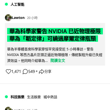
人工智能
Lawton
20 小時
華為科學家警告 NVIDIA 已近物理極限
華為「韜定律」可繞過摩爾定律瓶頸
華為半導體首席科學家廖恒罕見接受近 5 小時專訪，警告
NVIDIA 等西方晶片巨頭正逼近物理極限，傳統製程升級已失經
閱讀全文
濟效益。他同時介紹華為...
1,471
549
分享
↗
科技娛樂
生活娛樂
城中熱話