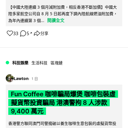
【中國大陸連續 3 個月減附加費，相反香港不斷加價】中國大
陸多家航空公司自 8 月 5 日起再度下調內陸航線燃油附加費，
閱讀全文
為年內連續第 3 個...
33
5
分享
↗
科技娛樂
生活科技
區塊鏈
Lawton
1 日
Fun Coffee 咖啡騙局爆煲 咖啡包裝虛
擬貨幣投資騙局 港澳警拘 8 人涉款
9,400 萬元
香港警方聯同澳門司警搗破以養生咖啡生意包裝的虛擬貨幣投