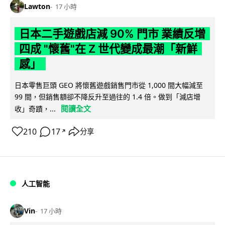
Lawton
17 小時
日本二手遊戲店減 90% 門市 業績反增
四成 "懷舊"在 Z 世代變成最潮「新鮮
感」
日本零售巨頭 GEO 將懷舊遊戲銷售門市從 1,000 間大幅減至
99 間，但銷售額卻不降反升至過往的 1.4 倍。做到「減店增
閱讀全文
收」奇蹟，...
210
17
分享
↗
人工智能
Vin
17 小時