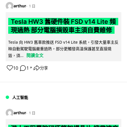
arthur
1 日
Tesla HW3 舊硬件裝 FSD v14 Lite 頻
現過熱 部分電腦損毀車主須自費維修
Tesla 向 HW3 舊車款推送 FSD v14 Lite 系統，引發大量車主反
映自動駕駛電腦嚴重過熱，部分更觸發高溫保護甚至直接燒
閱讀全文
毀，須...
10
1
分享
↗
人工智能
arthur
1 日