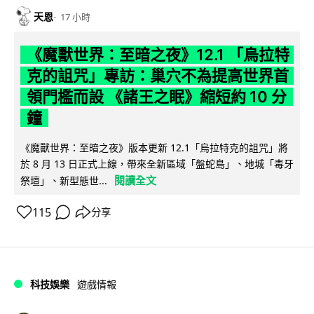
天恩
17 小時
《魔獸世界：至暗之夜》12.1 「烏拉特
克的詛咒」專訪：巢穴不為提高世界首
領門檻而設 《諸王之眠》縮短約 10 分
鐘
《魔獸世界：至暗之夜》版本更新 12.1「烏拉特克的詛咒」將
於 8 月 13 日正式上線，帶來全新區域「盤蛇島」、地城「毒牙
閱讀全文
祭壇」、新型態世...
115
分享
科技娛樂
遊戲情報