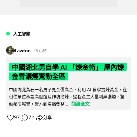
人工智能
Lawton
15 小時
中國湖北男自學 AI 「煉金術」 屋內煉
金冒濃煙驚動全區
中國湖北黃石一名男子見金價高企，利用 AI 自學提煉黃金，在
租住單位私設高壓爐及作坊冶煉，過程產生大量刺鼻濃煙，驚
閱讀全文
動鄰居報警。警方到場揭發整...
97
7
分享
↗