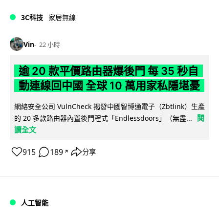
3C科技
家居無線
Vin
22 小時
逾 20 款平價路由器爆後門 每 35 秒自
動連線回中國 全球 10 萬用家私隱堪憂
網絡安全公司 VulnCheck 揭發中國智博通電子（Zbtlink）生產
閱
的 20 多款路由器內置後門程式「Endlessdoors」（無盡...
讀全文
915
189
分享
↗
人工智能