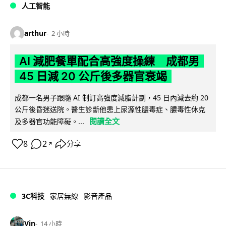
人工智能
arthur
2 小時
AI 減肥餐單配合高強度操練 成都男
45 日減 20 公斤後多器官衰竭
成都一名男子跟隨 AI 制訂高強度減脂計劃，45 日內減去約 20
公斤後昏迷送院。醫生診斷他患上尿源性膿毒症、膿毒性休克
閱讀全文
及多器官功能障礙。...
8
2
分享
↗
3C科技
家居無線
影音產品
Vin
14 小時