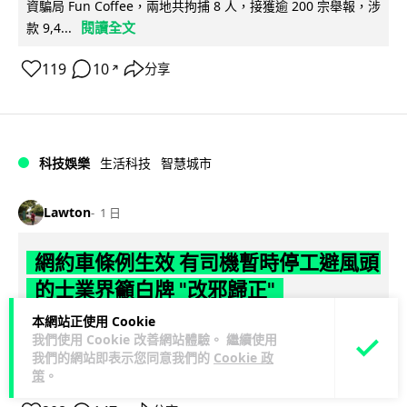
資騙局 Fun Coffee，兩地共拘捕 8 人，接獲逾 200 宗舉報，涉
閱讀全文
款 9,4...
119
10
分享
↗
科技娛樂
生活科技
智慧城市
Lawton
1 日
網約車條例生效 有司機暫時停工避風頭
的士業界籲白牌 "改邪歸正"
本網站正使用 Cookie
規管網約車法例大部分條文已於 8 月 3 日生效，的士業界就期
我們使用 Cookie 改善網站體驗。 繼續使用
望白牌車司機，能夠「改邪歸正」回流駕駛的士。新例大幅提
我們的網站即表示您同意我們的
Cookie 政
閱讀全文
高罰則，首次定罪最高罰款...
策
。