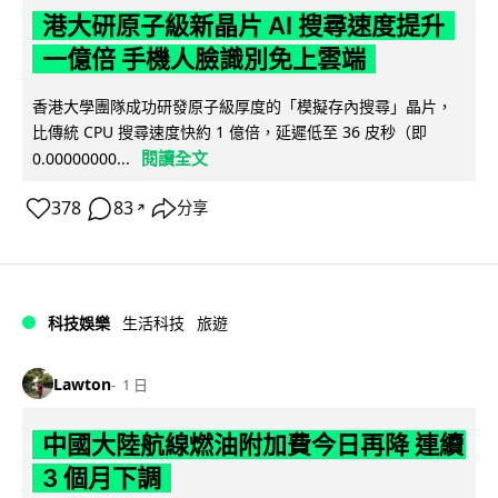
港大研原子級新晶片 AI 搜尋速度提升
一億倍 手機人臉識別免上雲端
香港大學團隊成功研發原子級厚度的「模擬存內搜尋」晶片，
比傳統 CPU 搜尋速度快約 1 億倍，延遲低至 36 皮秒（即
閱讀全文
0.00000000...
378
83
分享
↗
科技娛樂
生活科技
旅遊
Lawton
1 日
中國大陸航線燃油附加費今日再降 連續
3 個月下調