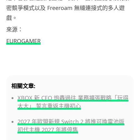
密競爭模式以及 Freeroam 無縫連接式的多人遊
戲。
來源：
EUROGAMER
相關文章:
XBOX 新 CEO 炮轟過往 業務擴張戰略「玩得
太大」 誓言重返主機初心
2027 年歐盟新規 Switch 2 將推可換電池版
初代主機 2027 年將停售