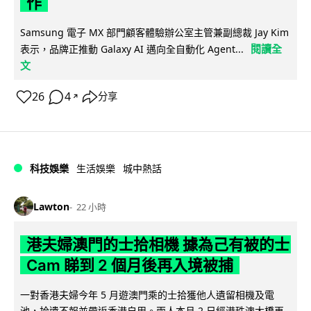
作
Samsung 電子 MX 部門顧客體驗辦公室主管兼副總裁 Jay Kim
閱讀全
表示，品牌正推動 Galaxy AI 邁向全自動化 Agent...
文
26
4
分享
↗
科技娛樂
生活娛樂
城中熱話
Lawton
22 小時
港夫婦澳門的士拾相機 據為己有被的士
Cam 睇到 2 個月後再入境被捕
一對香港夫婦今年 5 月遊澳門乘的士拾獲他人遺留相機及電
池，拾遺不報並帶返香港自用。兩人本月 2 日經港珠澳大橋再