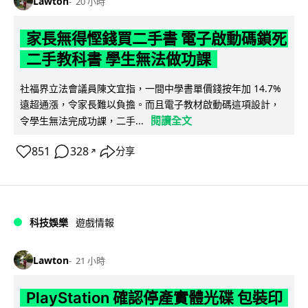
Lawton
20 小時
家長無得慳錢買二手書 電子啟動碼鎖死
二手教科書 學生無法做功課
社福界立法會議員陳文宜指，一間中學書單價錢按年加 14.7%
遠超通漲，令家長難以負擔。而且電子教材啟動碼這項設計，
閱讀全文
令學生無法完成功課，二手...
851
328
分享
↗
科技娛樂
遊戲情報
Lawton
21 小時
PlayStation 確認停產實體光碟 包裝印