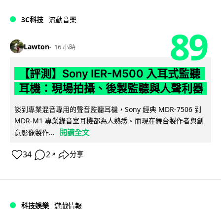
3C科技
流動音樂
89
Lawton
16 小時
【評測】Sony IER-M500 入耳式監聽
耳機：現場拍攝、後製監聽與人聲利器
談到專業混音專用的聲音監聽耳機，Sony 經典 MDR-7506 到
MDR-M1 專業錄音室耳機都為人熟悉。而現在舞台製作者與創
閱讀全文
意影像製作...
34
2
分享
↗
科技娛樂
遊戲情報