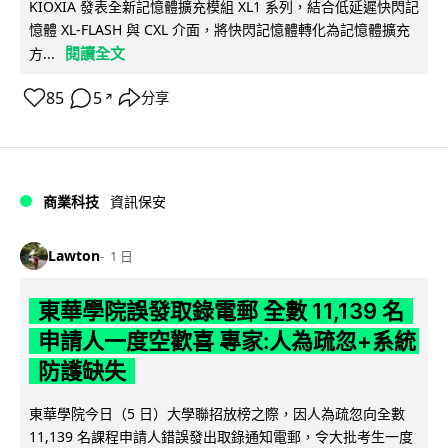
KIOXIA 發表全新記憶體擴充模組 XL1 系列，結合低延遲快閃記
憶體 XL-FLASH 與 CXL 介面，將快閃記憶體轉化為記憶體擴充
閱讀全文
方...
85
5
分享
↗
商業科技
資訊保安
Lawton
1 日
東華學院誤發取錄電郵 全數 11,139 名
申請人一度空歡喜 專家:人為疏忽+系統
防護缺失
東華學院今日（5 日）大學聯招放榜之際，因人為疏忽向全數
11,139 名課程申請人錯誤發出取錄通知電郵，令大批考生一度