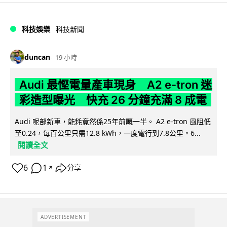
科技娛樂
科技新聞
duncan
19 小時
Audi 最慳電量產車現身 A2 e-tron 迷
彩造型曝光 快充 26 分鐘充滿 8 成電
Audi 呢部新車，能耗竟然係25年前嘅一半。 A2 e-tron 風阻低
至0.24，每百公里只需12.8 kWh，一度電行到7.8公里。6...
閱讀全文
6
1
分享
↗
ADVERTISEMENT