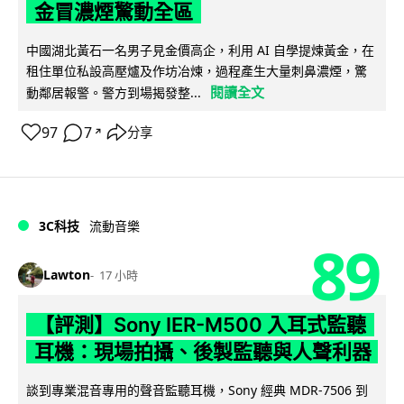
金冒濃煙驚動全區
中國湖北黃石一名男子見金價高企，利用 AI 自學提煉黃金，在
租住單位私設高壓爐及作坊冶煉，過程產生大量刺鼻濃煙，驚
閱讀全文
動鄰居報警。警方到場揭發整...
97
7
分享
↗
3C科技
流動音樂
89
Lawton
17 小時
【評測】Sony IER-M500 入耳式監聽
耳機：現場拍攝、後製監聽與人聲利器
談到專業混音專用的聲音監聽耳機，Sony 經典 MDR-7506 到