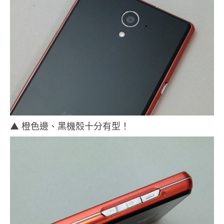
▲ 橙色邊、黑機殼十分有型！