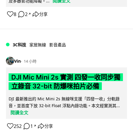
閱讀全文
及多器官功能障礙。...
8
2
分享
↗
3C科技
家居無線
影音產品
Vin
14 小時
DJI Mic Mini 2s 實測 四發一收同步獨
立錄音 32-bit 防爆咪拍片必備
DJI 最新推出的 Mic Mini 2s 無線咪支援「四發一收」分軌錄
音，並首度下放 32-bit Float 浮點內錄功能。本文經實測其...
閱讀全文
252
1
分享
↗