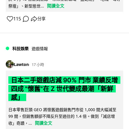
閱讀全文
祭壇」、新型態世...
115
分享
科技娛樂
遊戲情報
Lawton
17 小時
日本二手遊戲店減 90% 門市 業績反增
四成 "懷舊"在 Z 世代變成最潮「新鮮
感」
日本零售巨頭 GEO 將懷舊遊戲銷售門市從 1,000 間大幅減至
99 間，但銷售額卻不降反升至過往的 1.4 倍。做到「減店增
閱讀全文
收」奇蹟，...