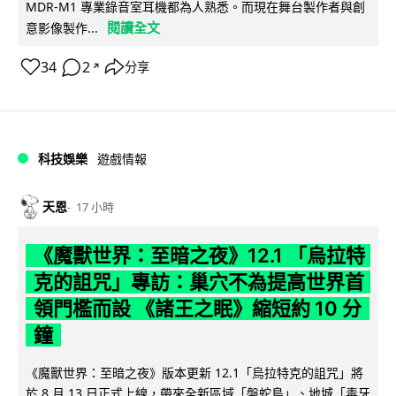
MDR-M1 專業錄音室耳機都為人熟悉。而現在舞台製作者與創
閱讀全文
意影像製作...
34
2
分享
↗
科技娛樂
遊戲情報
天恩
17 小時
《魔獸世界：至暗之夜》12.1 「烏拉特
克的詛咒」專訪：巢穴不為提高世界首
領門檻而設 《諸王之眠》縮短約 10 分
鐘
《魔獸世界：至暗之夜》版本更新 12.1「烏拉特克的詛咒」將
於 8 月 13 日正式上線，帶來全新區域「盤蛇島」、地城「毒牙