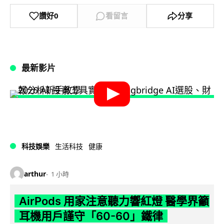
讚好
0
看留言
分享
最新影片
科技娛樂
生活科技
健康
arthur
1 小時
AirPods 用家注意聽力響紅燈 醫學界籲
耳機用戶謹守「60-60」鐵律