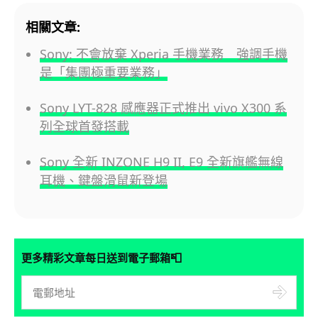
相關文章:
Sony: 不會放棄 Xperia 手機業務 強調手機
是「集團極重要業務」
Sony LYT-828 感應器正式推出 vivo X300 系
列全球首發搭載
Sony 全新 INZONE H9 II, E9 全新旗艦無線
耳機、鍵盤滑鼠新登場
📮
更多精彩文章每日送到電子郵箱