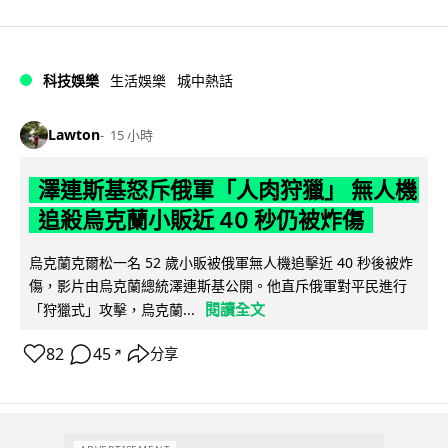
科技娛樂
生活娛樂
城中熱話
Lawton
15 小時
澤連斯基怒斥俄軍「人肉狩獵」 無人機
追殺烏克蘭小販近 40 秒仍被炸傷
烏克蘭克爾松一名 52 歲小販被俄軍無人機追擊近 40 秒後被炸
傷，影片由烏克蘭總統澤連斯基公開。他直斥俄軍對平民進行
閱讀全文
「狩獵式」攻擊，烏克蘭...
82
45
分享
↗