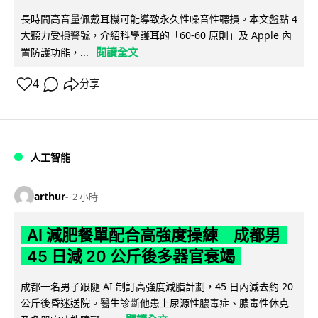
長時間高音量佩戴耳機可能導致永久性噪音性聽損。本文盤點 4
大聽力受損警號，介紹科學護耳的「60-60 原則」及 Apple 內
閱讀全文
置防護功能，...
4
分享
人工智能
arthur
2 小時
AI 減肥餐單配合高強度操練 成都男
45 日減 20 公斤後多器官衰竭
成都一名男子跟隨 AI 制訂高強度減脂計劃，45 日內減去約 20
公斤後昏迷送院。醫生診斷他患上尿源性膿毒症、膿毒性休克