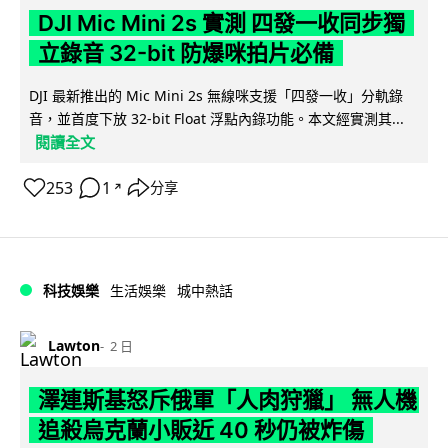
DJI Mic Mini 2s 實測 四發一收同步獨
立錄音 32-bit 防爆咪拍片必備
DJI 最新推出的 Mic Mini 2s 無線咪支援「四發一收」分軌錄
音，並首度下放 32-bit Float 浮點內錄功能。本文經實測其...
閱讀全文
253
1
分享
↗
科技娛樂
生活娛樂
城中熱話
Lawton
2 日
澤連斯基怒斥俄軍「人肉狩獵」 無人機
追殺烏克蘭小販近 40 秒仍被炸傷