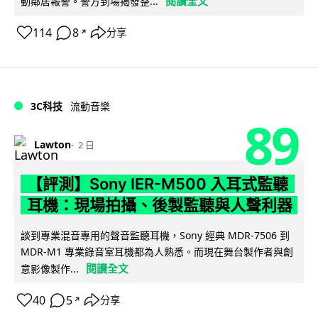
閱讀全文
動鄰居報警。警方到場揭發整...
114
8
分享
↗
3C科技
流動音樂
89
Lawton
2 日
【評測】Sony IER-M500 入耳式監聽
耳機：現場拍攝、後製監聽與人聲利器
談到專業混音專用的聲音監聽耳機，Sony 經典 MDR-7506 到
MDR-M1 專業錄音室耳機都為人熟悉。而現在舞台製作者與創
閱讀全文
意影像製作...
40
5
分享
↗