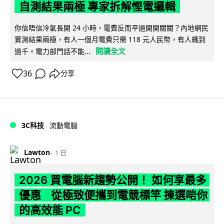
自測結果兩極 專家拆解慳電邏輯
你信唔信冷氣長開 24 小時，電費反而平過開開關關？內地網民
實測結果兩極，有人一個月電費只需 118 元人民幣，有人飆到
閱讀全文
過千。電力部門話不能...
36
分享
3C科技
流動電腦
Lawton
1 日
2026 買電腦新趨勢公開！ 如何享最多
優惠 從極致便攜到電競標竿 揀選啱你
的高效能 PC