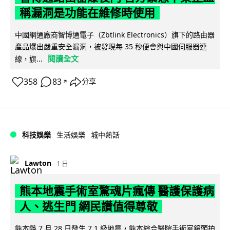
稱漏洞是功能在維修時使用
中國網通廠商智博通電子（Zbtlink Electronics）旗下的路由器
產品爆出嚴重安全漏洞，被發現每 35 秒便會與中國伺服器連
閱讀全文
線，旗...
358
83
分享
↗
科技娛樂
生活娛樂
城中熱話
Lawton
1 日
熊本地震手術室驚魂片瘋傳 醫護保護病
人、逃生門 網民讚值得尊敬
熊本縣 7 月 28 日發生 7.1 級地震，熊本綜合醫院手術室鏡頭拍