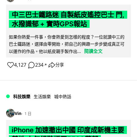
中三巴士鐵路迷 自製紙皮遙控巴士 門,
水撥識郁 + 實時GPS報站
如果你熱愛一件事，你會熱愛到怎樣的程度？一位就讀中三的
巴士鐵路迷，選擇由零開始，把自己的興趣一步步變成真正可
閱讀全文
以運作的作品。他以紙皮親手製作出...
4,127
234
分享
↗
科技娛樂
生活娛樂
城中熱話
Vin
1 日
iPhone 加速撤出中國 印度成新機主要