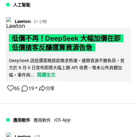
人工智能
Lawton
21 小時
低價不再！DeepSeek 大幅加價在即
低價搶客反釀運算資源告急
DeepSeek 因低價策略掀起需求熱潮，運算資源不勝負荷，官
方於 8 月 6 日宣布即將大幅上調 API 收費，惟未公布具體加
閱讀全文
幅。事件與...
65
19
分享
↗
iOS App
應用軟件
應用軟件
Lawton
1 日