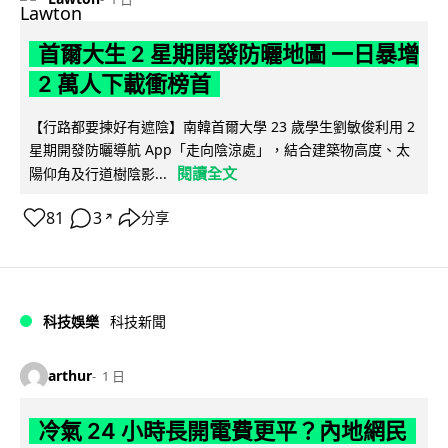
首爾大生 2 星期開發防曬地圖 一日暴增
2 萬人下載衝榜首
【行路都要揀好有遮陰】南韓首爾大學 23 歲學生劉敏俊利用 2
星期開發防曬導航 App「走向陰涼處」，結合建築物高度、太
閱讀全文
陽仰角及行道樹陰影...
81
3
分享
↗
科技娛樂
科技新聞
arthur
1 日
冷氣 24 小時長開電費更平？內地網民