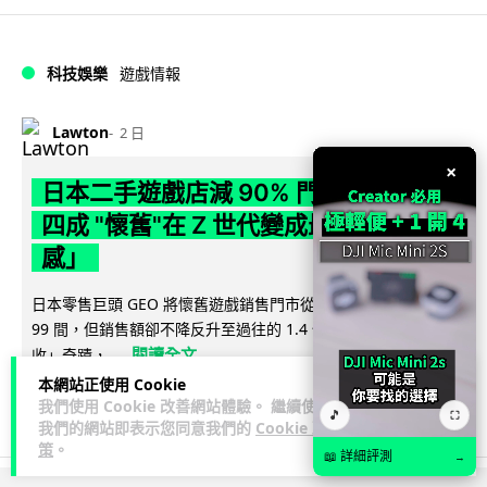
科技娛樂
遊戲情報
Lawton
2 日
×
日本二手遊戲店減 90% 門市 業績反增
四成 "懷舊"在 Z 世代變成最潮「新鮮
感」
日本零售巨頭 GEO 將懷舊遊戲銷售門市從 1,000 間大幅減至
99 間，但銷售額卻不降反升至過往的 1.4 倍。做到「減店增
閱讀全文
收」奇蹟，...
本網站正使用 Cookie
268
20
分享
↗
我們使用 Cookie 改善網站體驗。 繼續使用
🎵
⛶
我們的網站即表示您同意我們的
Cookie 政
策
。
📖 詳細評測
→