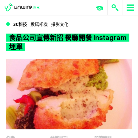
WWDC 2026
GenAI 與雲端科技專區
ERP 與商業 AI
食品公司宣傳新招 餐廳開餐 Instagram 埋單
3C科技
數碼相機
攝影文化
食品公司宣傳新招 餐廳開餐 Instagram
埋單
作者
發佈日期
閱讀時間