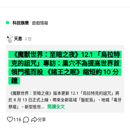
科技娛樂
遊戲情報
天恩
2 日
《魔獸世界：至暗之夜》12.1 「烏拉特
克的詛咒」專訪：巢穴不為提高世界首
領門檻而設 《諸王之眠》縮短約 10 分
鐘
《魔獸世界：至暗之夜》版本更新 12.1「烏拉特克的詛咒」將
於 8 月 13 日正式上線，帶來全新區域「盤蛇島」、地城「毒牙
閱讀全文
祭壇」、新型態世...
116
分享