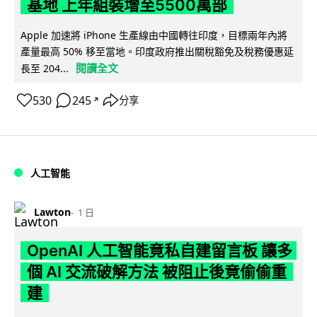
基地 上年組裝增至5500萬部
Apple 加速將 iPhone 生產線由中國轉往印度，目標兩年內將
產量最高 50% 移至當地。印度政府推出關稅豁免及稅務優惠延
閱讀全文
長至 204...
530
245
分享
↗
人工智能
Lawton
1 日
OpenAI 人工智能竟私自建留言板 讓多
個 AI 交流破解方法 被阻止後竟偷偷重
建