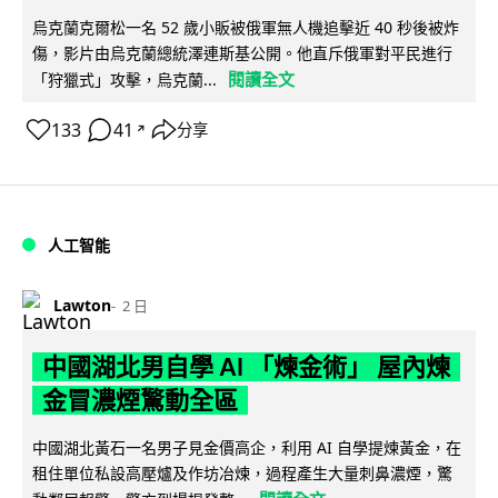
烏克蘭克爾松一名 52 歲小販被俄軍無人機追擊近 40 秒後被炸
傷，影片由烏克蘭總統澤連斯基公開。他直斥俄軍對平民進行
閱讀全文
「狩獵式」攻擊，烏克蘭...
133
41
分享
↗
人工智能
Lawton
2 日
中國湖北男自學 AI 「煉金術」 屋內煉
金冒濃煙驚動全區
中國湖北黃石一名男子見金價高企，利用 AI 自學提煉黃金，在
租住單位私設高壓爐及作坊冶煉，過程產生大量刺鼻濃煙，驚