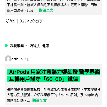
下地震一刻，醫護人員臨危不亂保護病人，更馬上開逃生門確
閱讀全文
保出口流通。片段...
69
23
分享
↗
科技娛樂
生活科技
健康
arthur
2 日
AirPods 用家注意聽力響紅燈 醫學界籲
耳機用戶謹守「60-60」鐵律
長時間高音量佩戴耳機可能導致永久性噪音性聽損。本文盤點 4
大聽力受損警號，介紹科學護耳的「60-60 原則」及 Apple 內
閱讀全文
置防護功能，...