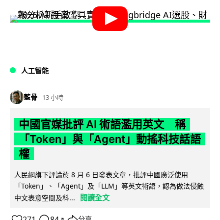
人工智能
藍骨
13 小時
中國官媒批評 AI 術語濫用英文 稱
「Token」與「Agent」動搖科技話語
權
人民網旗下評論於 8 月 6 日發表文章，批評中國廣泛使用
「Token」、「Agent」及「LLM」等英文術語，認為做法侵蝕
閱讀全文
中文表意空間及科...
271
84
分享
↗