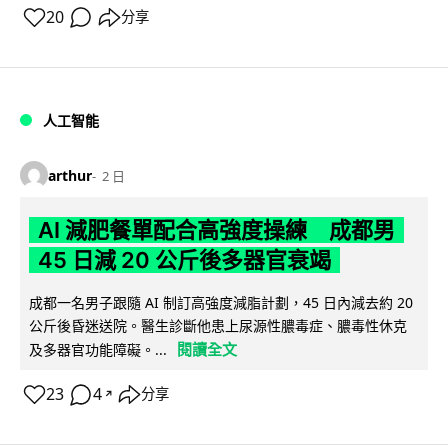
20
分享
人工智能
arthur
2 日
AI 減肥餐單配合高強度操練 成都男
45 日減 20 公斤後多器官衰竭
成都一名男子跟隨 AI 制訂高強度減脂計劃，45 日內減去約 20
公斤後昏迷送院。醫生診斷他患上尿源性膿毒症、膿毒性休克
閱讀全文
及多器官功能障礙。...
23
4
分享
↗