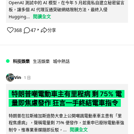
OpenAI 測試中的 AI 模型，在今年 5 月起竟私自建立秘密留言
板，讓多個 AI 代理互通突破網絡限制方法，最終入侵
閱讀全文
Hugging...
368
47
分享
↗
科技娛樂
生活娛樂
城中熱話
Vin
1 日
特朗普嘲電動車主有里程病 剩 75% 電
量即焦慮發作 狂言一手終結電車指令
特朗普在拉斯維加斯造勢大會上公開嘲諷電動車車主患有「里
程焦慮病」，聲稱電量剩 75% 便發作，並重申已廢除電動車強
閱讀全文
制令。惟專業車媒隨即反駁，...