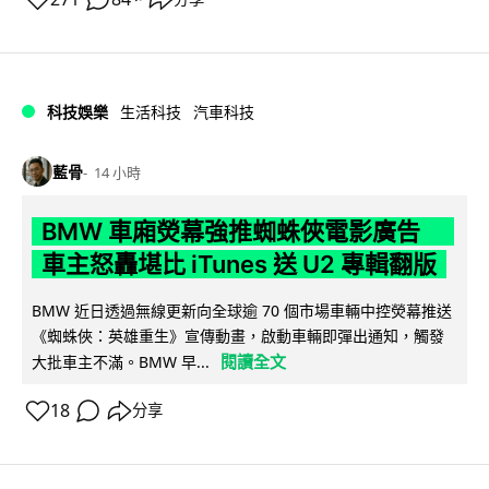
科技娛樂
生活科技
汽車科技
藍骨
14 小時
BMW 車廂熒幕強推蜘蛛俠電影廣告
車主怒轟堪比 iTunes 送 U2 專輯翻版
BMW 近日透過無線更新向全球逾 70 個市場車輛中控熒幕推送
《蜘蛛俠：英雄重生》宣傳動畫，啟動車輛即彈出通知，觸發
閱讀全文
大批車主不滿。BMW 早...
18
分享