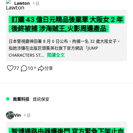
Lawton
1 日
訂購 43 億日元精品後棄單 大阪女 2 年
後終被捕 涉海賊王,火影周邊產品
日本警視廳神田署 8 月 6 日公布，拘捕一名 32 歲大阪女子，
指她涉嫌在出版巨頭集英社旗下官方網店「JUMP
閱讀全文
CHARACTERS ST...
77
10
分享
↗
商業科技
資訊保安
Vin
1 日
智博通路由器爆後門 官方緊急下架止血