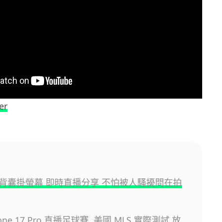
er
背囊掛螢幕 即時直播分享 不怕被人騷擾問在拍
one 17 Pro 直播足球賽 美國 MLS 實際測試 放