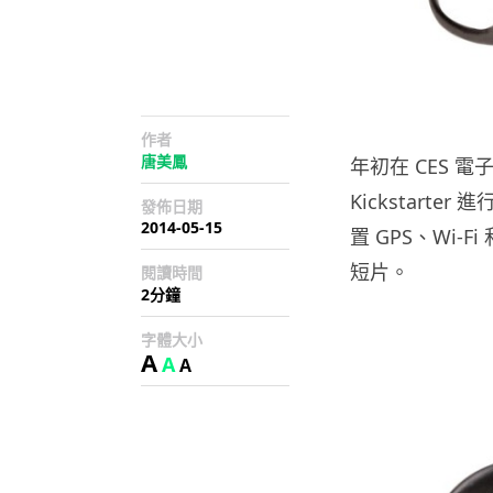
作者
唐美鳳
年初在 CES 電
Kickstar
發佈日期
2014-05-15
置 GPS、Wi-F
短片。
閱讀時間
2分鐘
字體大小
A
A
A