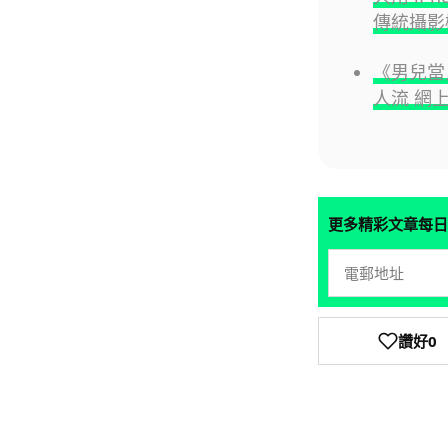
傳統攝影
《男兒當
人流 網上
更多精彩文章每日
讚好
0