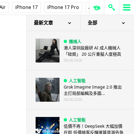
Air
iPhone 17
iPhone 17 Pro
AirPods Pro 3
Ap
最新文章
全部
機械人
港人深圳設廠研 AI 成人機械人
「硅姬」 20 公斤重擬人度極高
08.08.2026
人工智能
Grok Imagine Image 2.0 推出
主打局部編輯及多圖...
08.08.2026
人工智能
低價不再！DeepSeek 大幅加價
在即 低價搶客反釀運算資源告急