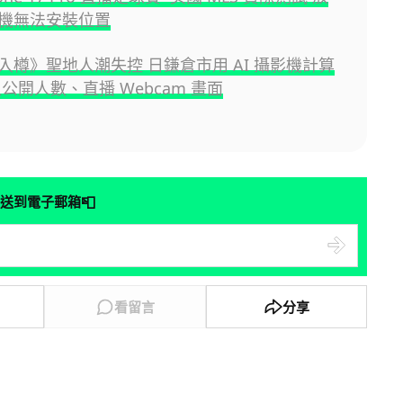
機無法安裝位置
入樽》聖地人潮失控 日鎌倉市用 AI 攝影機計算
公開人數、直播 Webcam 畫面
📮
送到電子郵箱
看留言
分享