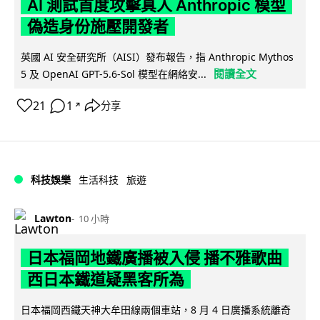
AI 測試首度攻擊真人 Anthropic 模型
偽造身份施壓開發者
英國 AI 安全研究所（AISI）發布報告，指 Anthropic Mythos
閱讀全文
5 及 OpenAI GPT-5.6-Sol 模型在網絡安...
21
1
分享
↗
科技娛樂
生活科技
旅遊
Lawton
10 小時
日本福岡地鐵廣播被入侵 播不雅歌曲
西日本鐵道疑黑客所為
日本福岡西鐵天神大牟田線兩個車站，8 月 4 日廣播系統離奇