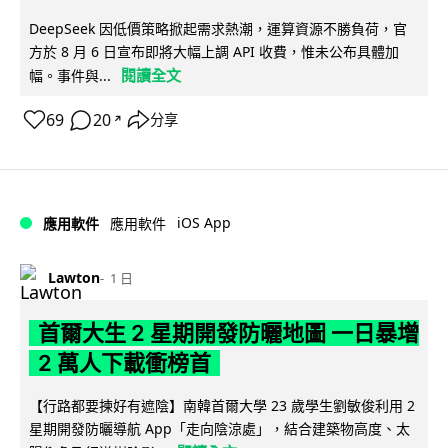
DeepSeek 因低價策略掀起需求熱潮，運算資源不勝負荷，官
方於 8 月 6 日宣布即將大幅上調 API 收費，惟未公布具體加
閱讀全文
幅。事件與...
69
20
分享
↗
iOS App
應用軟件
應用軟件
Lawton
1 日
首爾大生 2 星期開發防曬地圖 一日暴增
2 萬人下載衝榜首
【行路都要揀好有遮陰】南韓首爾大學 23 歲學生劉敏俊利用 2
星期開發防曬導航 App「走向陰涼處」，結合建築物高度、太