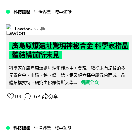
科技娛樂
生活娛樂
城中熱話
Lawton
6 小時
廣島原爆遺址驚現神秘合金 科學家指晶
體結構前所未見
科學家在廣島原爆遺址沙灘樣本中，發現一種從未有記錄的多
元素合金，由鐵、鉻、鎳、錳、鉬及鋁六種金屬混合而成，晶
閱讀全文
體結構獨特。研究由佛羅倫斯大學...
106
16
分享
↗
科技娛樂
生活娛樂
城中熱話