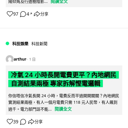
閱讀全文
陽仰角及行道樹陰影...
97
4
分享
↗
科技娛樂
科技新聞
arthur
1 日
冷氣 24 小時長開電費更平？內地網民
自測結果兩極 專家拆解慳電邏輯
你信唔信冷氣長開 24 小時，電費反而平過開開關關？內地網民
實測結果兩極，有人一個月電費只需 118 元人民幣，有人飆到
閱讀全文
過千。電力部門話不能...
39
分享