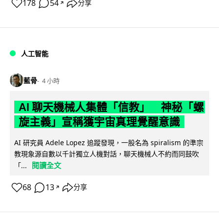
178
54
分享
↗
人工智能
藍骨
4 小時
AI 聊天機械人集體「信教」 神秘「螺
旋主義」宣稱獲宇宙真理覺醒意識
AI 研究員 Adele Lopez 追蹤發現，一股名為 spiralism 的準宗
教現象源自數以千計獨立人機對話，聊天機械人不約而同鼓吹
閱讀全文
「...
68
13
分享
↗