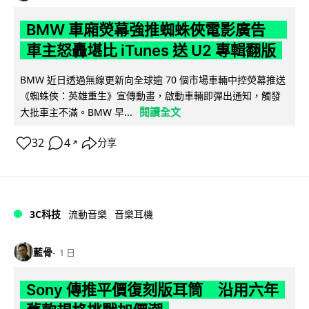
BMW 車廂熒幕強推蜘蛛俠電影廣告
車主怒轟堪比 iTunes 送 U2 專輯翻版
BMW 近日透過無線更新向全球逾 70 個市場車輛中控熒幕推送
《蜘蛛俠：英雄重生》宣傳動畫，啟動車輛即彈出通知，觸發
閱讀全文
大批車主不滿。BMW 早...
32
4
分享
↗
3C科技
流動音樂
音樂耳機
藍骨
1 日
Sony 傳推平價復刻版耳筒 沿用六年