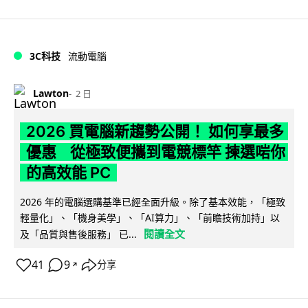
3C科技
流動電腦
Lawton
2 日
2026 買電腦新趨勢公開！ 如何享最多
優惠 從極致便攜到電競標竿 揀選啱你
的高效能 PC
2026 年的電腦選購基準已經全面升級。除了基本效能，「極致
輕量化」、「機身美學」、「AI算力」、「前瞻技術加持」以
閱讀全文
及「品質與售後服務」 已...
41
9
分享
↗