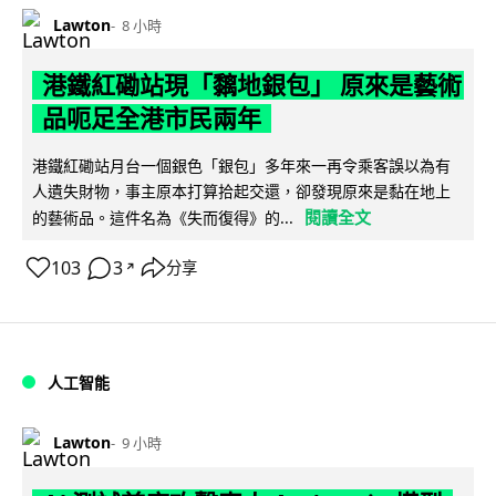
Lawton
8 小時
港鐵紅磡站現「黐地銀包」 原來是藝術
品呃足全港市民兩年
港鐵紅磡站月台一個銀色「銀包」多年來一再令乘客誤以為有
人遺失財物，事主原本打算拾起交還，卻發現原來是黏在地上
閱讀全文
的藝術品。這件名為《失而復得》的...
103
3
分享
↗
人工智能
Lawton
9 小時