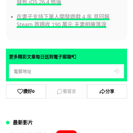
發布 iOS 26.4 修復
在妻子支持下單人開發遊戲 4 年 見回報
Steam 首週收 190 萬元 夫妻相擁落淚
📮
更多精彩文章每日送到電子郵箱
讚好
0
看留言
分享
最新影片