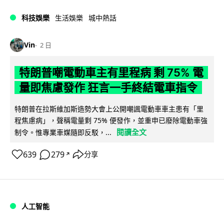
科技娛樂
生活娛樂
城中熱話
Vin
2 日
特朗普嘲電動車主有里程病 剩 75% 電
量即焦慮發作 狂言一手終結電車指令
特朗普在拉斯維加斯造勢大會上公開嘲諷電動車車主患有「里
程焦慮病」，聲稱電量剩 75% 便發作，並重申已廢除電動車強
閱讀全文
制令。惟專業車媒隨即反駁，...
639
279
分享
↗
人工智能