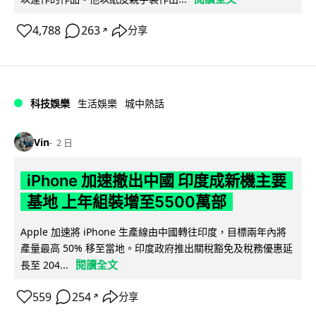
4,788
263
分享
↗
科技娛樂
生活娛樂
城中熱話
Vin
2 日
iPhone 加速撤出中國 印度成新機主要
基地 上年組裝增至5500萬部
Apple 加速將 iPhone 生產線由中國轉往印度，目標兩年內將
產量最高 50% 移至當地。印度政府推出關稅豁免及稅務優惠延
閱讀全文
長至 204...
559
254
分享
↗