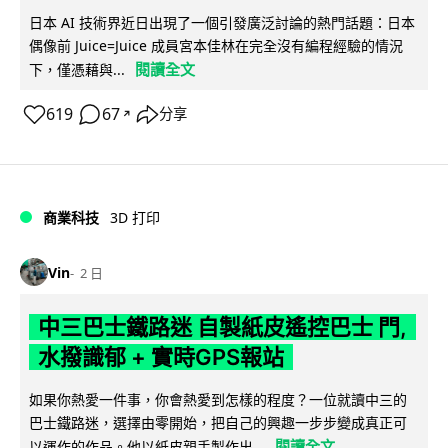
日本 AI 技術界近日出現了一個引發廣泛討論的熱門話題：日本
偶像前 Juice=Juice 成員宮本佳林在完全沒有編程經驗的情況
閱讀全文
下，僅憑藉與...
619
67
分享
↗
商業科技
3D 打印
Vin
2 日
中三巴士鐵路迷 自製紙皮遙控巴士 門,
水撥識郁 + 實時GPS報站
如果你熱愛一件事，你會熱愛到怎樣的程度？一位就讀中三的
巴士鐵路迷，選擇由零開始，把自己的興趣一步步變成真正可
閱讀全文
以運作的作品。他以紙皮親手製作出...