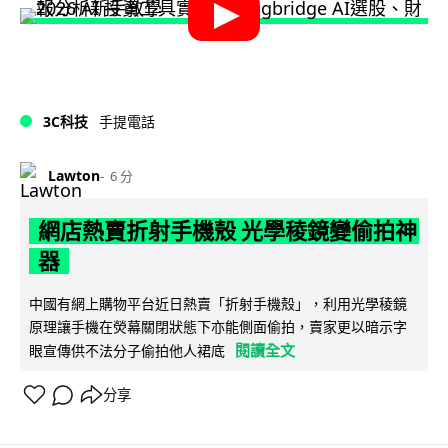
3C科技
手提電話
Lawton
6 分
網店熱賣折射手機殼 光學稜鏡變偷拍神
器
中國有網上購物平台近日熱賣「折射手機殼」，利用光學稜鏡
原理讓手機在熒幕關閉狀態下亦能側面偷拍，賣家更以暗示字
閱讀全文
眼宣傳供不法分子偷拍他人裙底
分享