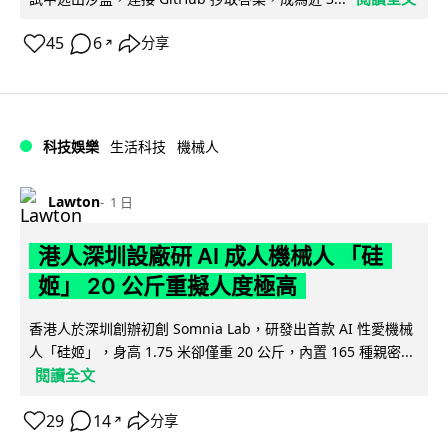
45
6
分享
↗
科技娛樂
生活科技
機械人
Lawton
1 日
港人深圳設廠研 AI 成人機械人 「硅
姬」 20 公斤重擬人度極高
香港人於深圳創辦初創 Somnia Lab，研發出首款 AI 性愛機械
人「硅姬」，身高 1.75 米卻僅重 20 公斤，內置 165 種親密...
閱讀全文
29
14
分享
↗