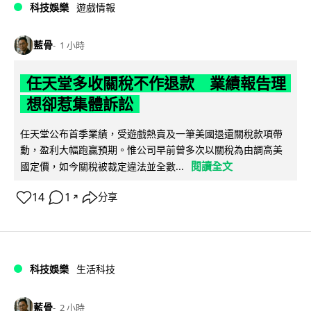
科技娛樂
遊戲情報
藍骨
1 小時
任天堂多收關稅不作退款 業績報告理
想卻惹集體訴訟
任天堂公布首季業績，受遊戲熱賣及一筆美國退還關稅款項帶
動，盈利大幅跑贏預期。惟公司早前曾多次以關稅為由調高美
閱讀全文
國定價，如今關稅被裁定違法並全數...
14
1
分享
↗
科技娛樂
生活科技
藍骨
2 小時