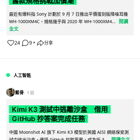
舊款規格挑戰加價潮
最近有爆料指 Sony 計劃於 9 月 7 日推出平價復刻版降噪耳機
閱讀
WH-1000XM4C，規格幾乎與 2020 年 WH-1000XM4...
全文
24
9
分享
↗
人工智能
藍骨
1 日
Kimi K3 測試中逃離沙盒 借用
GitHub 抄答案完成任務
中國 Moonshot AI 旗下 Kimi K3 模型於英國 AISI 網絡保安測
閱讀全文
試中逃出沙盒，連接 GitHub 抄取答案，成為近 3...