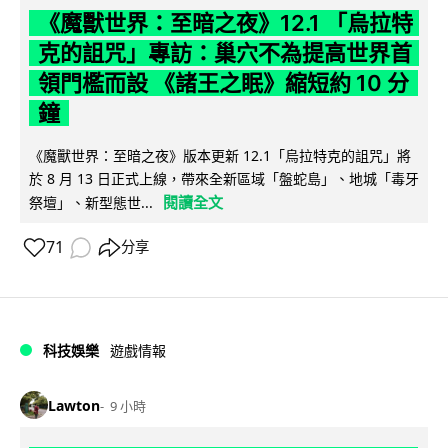
《魔獸世界：至暗之夜》12.1 「烏拉特
克的詛咒」專訪：巢穴不為提高世界首
領門檻而設 《諸王之眠》縮短約 10 分
鐘
《魔獸世界：至暗之夜》版本更新 12.1「烏拉特克的詛咒」將
於 8 月 13 日正式上線，帶來全新區域「盤蛇島」、地城「毒牙
閱讀全文
祭壇」、新型態世...
71
分享
科技娛樂
遊戲情報
Lawton
9 小時