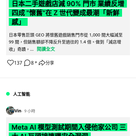
日本二手遊戲店減 90% 門市 業績反增
四成 "懷舊"在 Z 世代變成最潮「新鮮
感」
日本零售巨頭 GEO 將懷舊遊戲銷售門市從 1,000 間大幅減至
99 間，但銷售額卻不降反升至過往的 1.4 倍。做到「減店增
閱讀全文
收」奇蹟，...
137
8
分享
↗
人工智能
Vin
9 小時
Meta AI 模型測試期間入侵他家公司 三