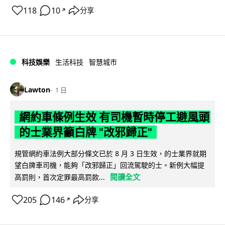
118
10
分享
↗
科技娛樂
生活科技
智慧城市
Lawton
1 日
網約車條例生效 有司機暫時停工避風頭
的士業界籲白牌 "改邪歸正"
規管網約車法例大部分條文已於 8 月 3 日生效，的士業界就期
望白牌車司機，能夠「改邪歸正」回流駕駛的士。新例大幅提
閱讀全文
高罰則，首次定罪最高罰款...
205
146
分享
↗