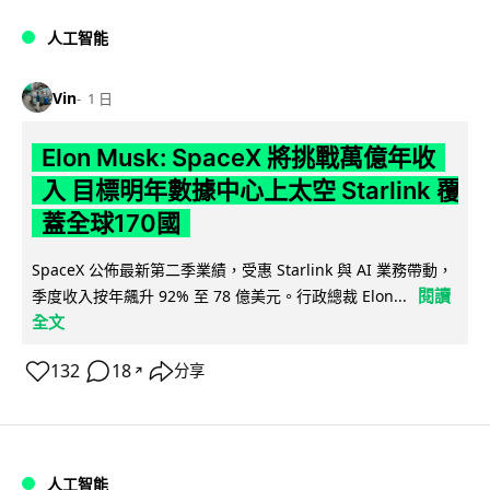
人工智能
Vin
1 日
Elon Musk: SpaceX 將挑戰萬億年收
入 目標明年數據中心上太空 Starlink 覆
蓋全球170國
SpaceX 公佈最新第二季業績，受惠 Starlink 與 AI 業務帶動，
閱讀
季度收入按年飆升 92% 至 78 億美元。行政總裁 Elon...
全文
132
18
分享
↗
人工智能