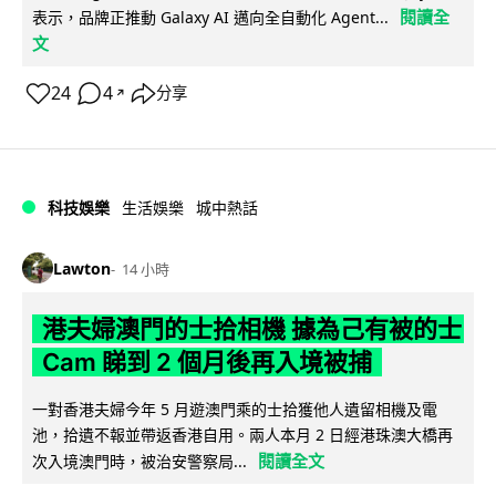
閱讀全
表示，品牌正推動 Galaxy AI 邁向全自動化 Agent...
文
24
4
分享
↗
科技娛樂
生活娛樂
城中熱話
Lawton
14 小時
港夫婦澳門的士拾相機 據為己有被的士
Cam 睇到 2 個月後再入境被捕
一對香港夫婦今年 5 月遊澳門乘的士拾獲他人遺留相機及電
池，拾遺不報並帶返香港自用。兩人本月 2 日經港珠澳大橋再
閱讀全文
次入境澳門時，被治安警察局...