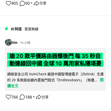
405
60
分享
↗
3C科技
家居無線
Vin
14 小時
逾 20 款平價路由器爆後門 每 35 秒自
動連線回中國 全球 10 萬用家私隱堪憂
網絡安全公司 VulnCheck 揭發中國智博通電子（Zbtlink）生產
閱
的 20 多款路由器內置後門程式「Endlessdoors」（無盡...
讀全文
766
188
分享
↗