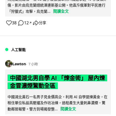
傷，影片由烏克蘭總統澤連斯基公開。他直斥俄軍對平民進行
閱讀全文
「狩獵式」攻擊，烏克蘭...
38
12
分享
↗
人工智能
Lawton
7 小時
中國湖北男自學 AI 「煉金術」 屋內煉
金冒濃煙驚動全區
中國湖北黃石一名男子見金價高企，利用 AI 自學提煉黃金，在
租住單位私設高壓爐及作坊冶煉，過程產生大量刺鼻濃煙，驚
閱讀全文
動鄰居報警。警方到場揭發整...