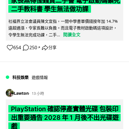
家長無得慳錢買二手書 電子啟動碼鎖死
二手教科書 學生無法做功課
社福界立法會議員陳文宜指，一間中學書單價錢按年加 14.7%
遠超通漲，令家長難以負擔。而且電子教材啟動碼這項設計，
閱讀全文
令學生無法完成功課，二手...
654
250
分享
↗
科技娛樂
遊戲情報
Lawton
13 小時
PlayStation 確認停產實體光碟 包裝印
出重要通告 2028 年 1 月後不出光碟遊
戲