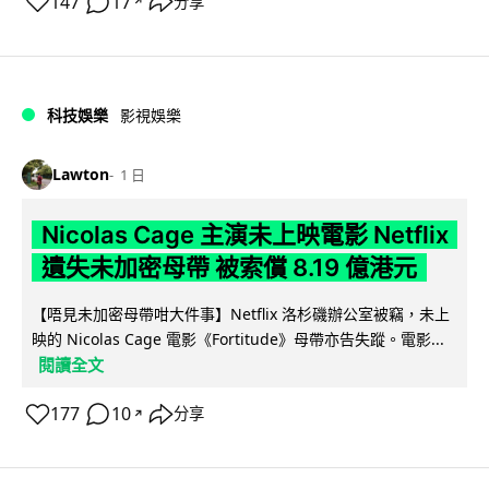
147
17
分享
↗
科技娛樂
影視娛樂
Lawton
1 日
Nicolas Cage 主演未上映電影 Netflix
遺失未加密母帶 被索償 8.19 億港元
【唔見未加密母帶咁大件事】Netflix 洛杉磯辦公室被竊，未上
映的 Nicolas Cage 電影《Fortitude》母帶亦告失蹤。電影...
閱讀全文
177
10
分享
↗