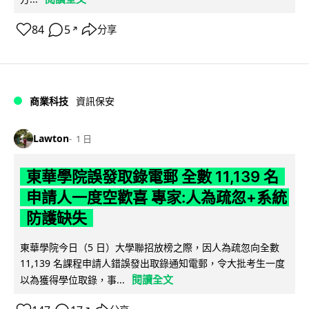
84
5
分享
↗
商業科技
資訊保安
Lawton
1 日
東華學院誤發取錄電郵 全數 11,139 名
申請人一度空歡喜 專家:人為疏忽+系統
防護缺失
東華學院今日（5 日）大學聯招放榜之際，因人為疏忽向全數
11,139 名課程申請人錯誤發出取錄通知電郵，令大批考生一度
閱讀全文
以為獲得學位取錄，事...