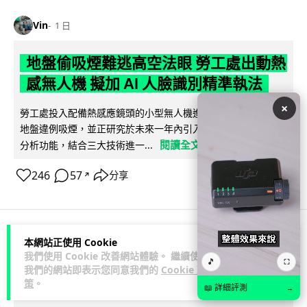
Vin
1 日
地盤偷吸煙難逃高空法眼 勞工處出動熱
感無人機 擬加 AI 人臉識別精準執法
×
勞工處投入配備熱感應鏡頭的小型無人機進行高空巡邏以打擊
地盤違例吸煙，並正研究於未來一年內引入 AI 人臉識別與行為
閱讀全文
分析功能，結合三大技術進一...
246
57
分享
↗
本網站正使用 Cookie
人工智能
我們使用 Cookie 改善網站體驗。 繼續使用
🎵
⛶
我們的網站即表示您同意我們的
Cookie 政
策
。
Lawton
1 日
📖 詳細評測
→