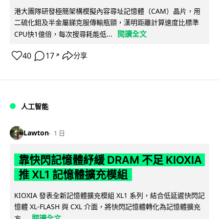
港大團隊研發極簡架構模擬內容尋址記憶體（CAM）晶片，用
二硫化鉬及半金屬銻克服傳輸瓶頸，漢明距離計算速度比標準
閱讀全文
CPU快1億倍，每次搜尋耗能低...
40
17
分享
↗
人工智能
Lawton
1 日
靠快閃記憶體紓緩 DRAM 不足 KIOXIA
推 XL1 記憶體擴充模組
KIOXIA 發表全新記憶體擴充模組 XL1 系列，結合低延遲快閃記
憶體 XL-FLASH 與 CXL 介面，將快閃記憶體轉化為記憶體擴充
閱讀全文
方...