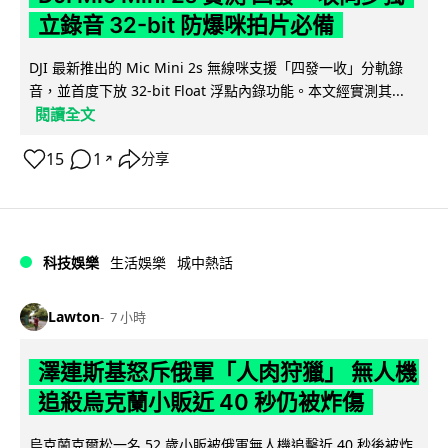
立錄音 32-bit 防爆咪拍片必備
DJI 最新推出的 Mic Mini 2s 無線咪支援「四發一收」分軌錄
音，並首度下放 32-bit Float 浮點內錄功能。本文經實測其...
閱讀全文
15
1
分享
↗
科技娛樂
生活娛樂
城中熱話
Lawton
7 小時
澤連斯基怒斥俄軍「人肉狩獵」 無人機
追殺烏克蘭小販近 40 秒仍被炸傷
烏克蘭克爾松一名 52 歲小販被俄軍無人機追擊近 40 秒後被炸