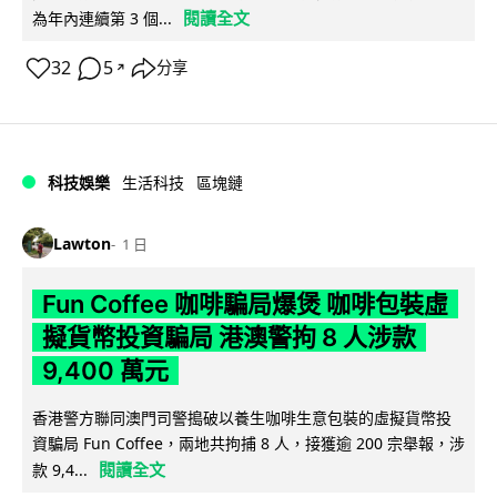
閱讀全文
為年內連續第 3 個...
32
5
分享
↗
科技娛樂
生活科技
區塊鏈
Lawton
1 日
Fun Coffee 咖啡騙局爆煲 咖啡包裝虛
擬貨幣投資騙局 港澳警拘 8 人涉款
9,400 萬元
香港警方聯同澳門司警搗破以養生咖啡生意包裝的虛擬貨幣投
資騙局 Fun Coffee，兩地共拘捕 8 人，接獲逾 200 宗舉報，涉
閱讀全文
款 9,4...