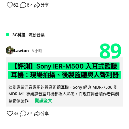
62
6
分享
↗
3C科技
流動音樂
89
Lawton
8 小時
【評測】Sony IER-M500 入耳式監聽
耳機：現場拍攝、後製監聽與人聲利器
談到專業混音專用的聲音監聽耳機，Sony 經典 MDR-7506 到
MDR-M1 專業錄音室耳機都為人熟悉。而現在舞台製作者與創
閱讀全文
意影像製作...
33
2
分享
↗