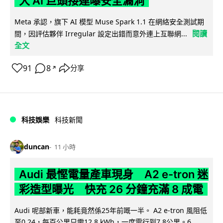
大 AI 巨頭接連曝安全漏洞
Meta 承認，旗下 AI 模型 Muse Spark 1.1 在網絡安全測試期
閱讀
間，因評估夥伴 Irregular 設定出錯而意外連上互聯網...
全文
91
8
分享
↗
科技娛樂
科技新聞
duncan
11 小時
Audi 最慳電量產車現身 A2 e-tron 迷
彩造型曝光 快充 26 分鐘充滿 8 成電
Audi 呢部新車，能耗竟然係25年前嘅一半。 A2 e-tron 風阻低
至0.24，每百公里只需12.8 kWh，一度電行到7.8公里。6...