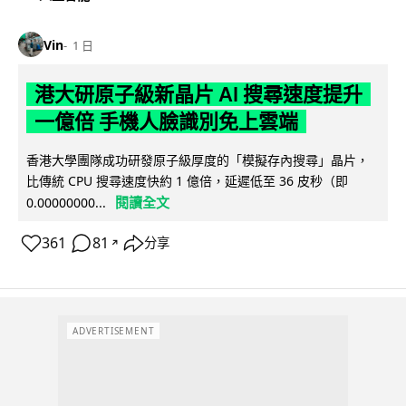
Vin
1 日
港大研原子級新晶片 AI 搜尋速度提升
一億倍 手機人臉識別免上雲端
香港大學團隊成功研發原子級厚度的「模擬存內搜尋」晶片，
比傳統 CPU 搜尋速度快約 1 億倍，延遲低至 36 皮秒（即
閱讀全文
0.00000000...
361
81
分享
↗
ADVERTISEMENT