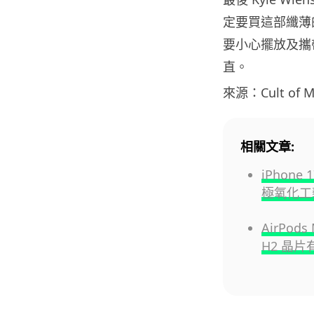
定要買這部纖薄
要小心擺放及攜
直。
來源：Cult of M
相關文章:
iPhone
極氧化工
AirPod
H2 晶