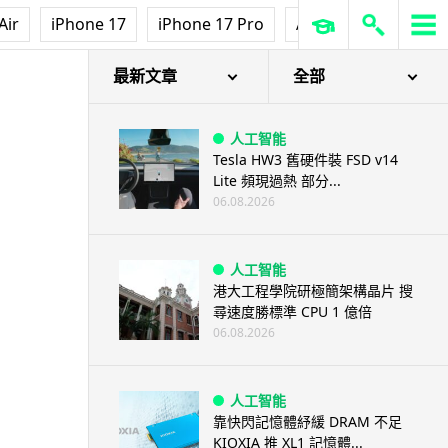
Air
iPhone 17
iPhone 17 Pro
AirPods Pro 3
Ap
最新文章
全部
人工智能
Tesla HW3 舊硬件裝 FSD v14
Lite 頻現過熱 部分...
06.08.2026
人工智能
港大工程學院研極簡架構晶片 搜
尋速度勝標準 CPU 1 億倍
06.08.2026
人工智能
靠快閃記憶體紓緩 DRAM 不足
KIOXIA 推 XL1 記憶體...