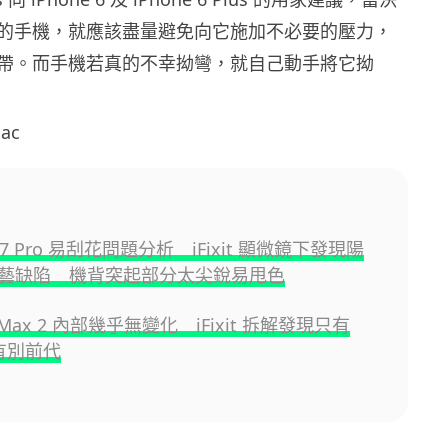
的手機，就應該盡量避免向它施加不必要的壓力，
帶。而手機若真的不幸拗彎，就自己動手將它拗
ac
 17 Pro 易刮花問題分析 iFixit 顯微鏡下發現陽
藝缺陷 機背突起部分太尖銳易甩色
s Max 2 內部幾乎無變化 iFixit 拆解發現只有
片有別前代