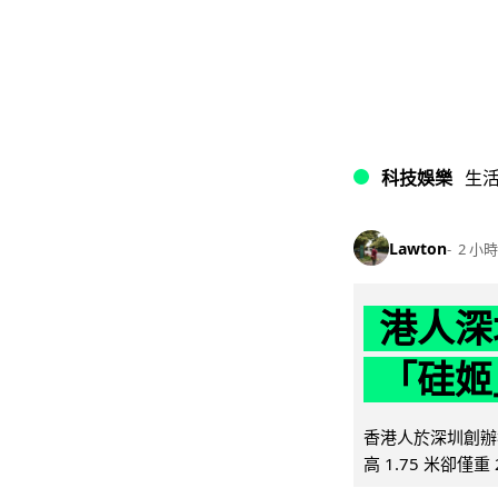
科技娛樂
生
Lawton
2 小時
港人深
「硅姬
香港人於深圳創辦初
高 1.75 米卻僅重 