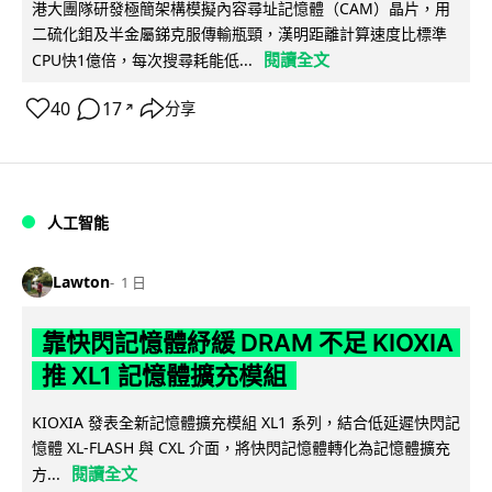
港大團隊研發極簡架構模擬內容尋址記憶體（CAM）晶片，用
二硫化鉬及半金屬銻克服傳輸瓶頸，漢明距離計算速度比標準
閱讀全文
CPU快1億倍，每次搜尋耗能低...
40
17
分享
↗
人工智能
Lawton
1 日
靠快閃記憶體紓緩 DRAM 不足 KIOXIA
推 XL1 記憶體擴充模組
KIOXIA 發表全新記憶體擴充模組 XL1 系列，結合低延遲快閃記
憶體 XL-FLASH 與 CXL 介面，將快閃記憶體轉化為記憶體擴充
閱讀全文
方...