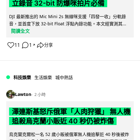
立錄音 32-bit 防爆咪拍片必備
DJI 最新推出的 Mic Mini 2s 無線咪支援「四發一收」分軌錄
音，並首度下放 32-bit Float 浮點內錄功能。本文經實測其...
閱讀全文
11
1
分享
↗
科技娛樂
生活娛樂
城中熱話
Lawton
2 小時
澤連斯基怒斥俄軍「人肉狩獵」 無人機
追殺烏克蘭小販近 40 秒仍被炸傷
烏克蘭克爾松一名 52 歲小販被俄軍無人機追擊近 40 秒後被炸