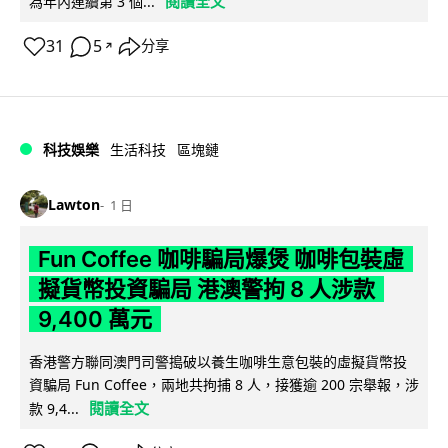
閱讀全文
為年內連續第 3 個...
31
5
分享
↗
科技娛樂
生活科技
區塊鏈
Lawton
1 日
Fun Coffee 咖啡騙局爆煲 咖啡包裝虛
擬貨幣投資騙局 港澳警拘 8 人涉款
9,400 萬元
香港警方聯同澳門司警搗破以養生咖啡生意包裝的虛擬貨幣投
資騙局 Fun Coffee，兩地共拘捕 8 人，接獲逾 200 宗舉報，涉
閱讀全文
款 9,4...