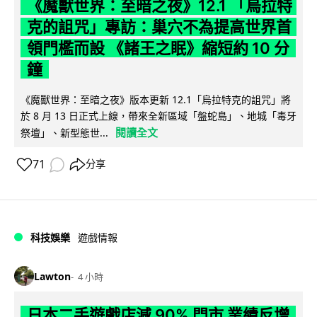
《魔獸世界：至暗之夜》12.1 「烏拉特
克的詛咒」專訪：巢穴不為提高世界首
領門檻而設 《諸王之眠》縮短約 10 分
鐘
《魔獸世界：至暗之夜》版本更新 12.1「烏拉特克的詛咒」將
於 8 月 13 日正式上線，帶來全新區域「盤蛇島」、地城「毒牙
閱讀全文
祭壇」、新型態世...
71
分享
科技娛樂
遊戲情報
Lawton
4 小時
日本二手遊戲店減 90% 門市 業績反增