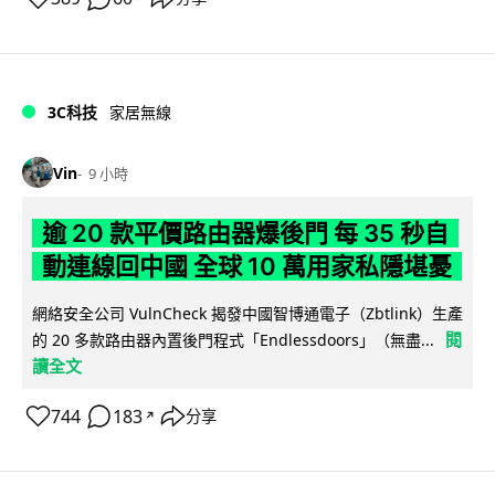
3C科技
家居無線
Vin
9 小時
逾 20 款平價路由器爆後門 每 35 秒自
動連線回中國 全球 10 萬用家私隱堪憂
網絡安全公司 VulnCheck 揭發中國智博通電子（Zbtlink）生產
閱
的 20 多款路由器內置後門程式「Endlessdoors」（無盡...
讀全文
744
183
分享
↗