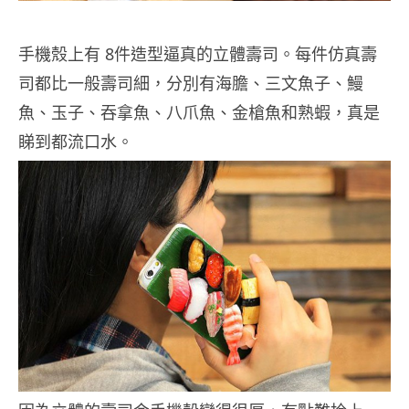
手機殼上有 8件造型逼真的立體壽司。每件仿真壽
司都比一般壽司細，分別有海膽、三文魚子、鰻
魚、玉子、吞拿魚、八爪魚、金槍魚和熟蝦，真是
睇到都流口水。