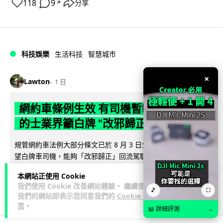
118
9
分享
↗
科技娛樂
生活科技
智慧城市
×
Lawton
1 日
網約車條例生效 有司機暫時停工避風頭
的士業界籲白牌 "改邪歸正"
規管網約車法例大部分條文已於 8 月 3 日生效，的士業界就期
望白牌車司機，能夠「改邪歸正」回流駕駛的士。新例大幅提
閱讀全文
高罰則，首次定罪最高罰款...
本網站正使用 Cookie
我們使用 Cookie 改善網站體驗。 繼續使用
205
146
分享
🎵
⛶
↗
我們的網站即表示您同意我們的
Cookie 政
策
。
📖 詳細評測
→