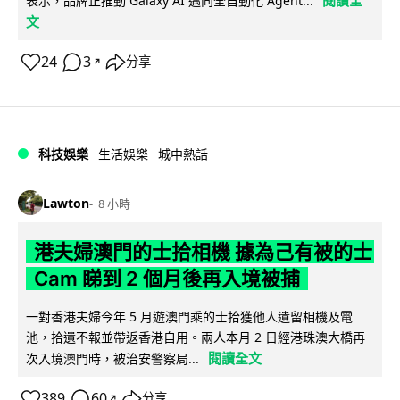
閱讀全
表示，品牌正推動 Galaxy AI 邁向全自動化 Agent...
文
24
3
分享
↗
科技娛樂
生活娛樂
城中熱話
Lawton
8 小時
港夫婦澳門的士拾相機 據為己有被的士
Cam 睇到 2 個月後再入境被捕
一對香港夫婦今年 5 月遊澳門乘的士拾獲他人遺留相機及電
池，拾遺不報並帶返香港自用。兩人本月 2 日經港珠澳大橋再
閱讀全文
次入境澳門時，被治安警察局...
389
60
分享
↗