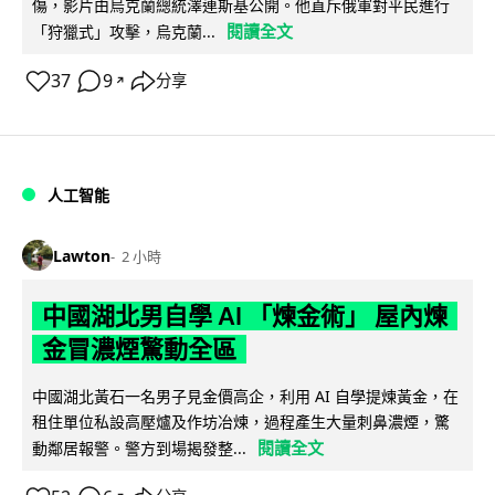
傷，影片由烏克蘭總統澤連斯基公開。他直斥俄軍對平民進行
閱讀全文
「狩獵式」攻擊，烏克蘭...
37
9
分享
↗
人工智能
Lawton
2 小時
中國湖北男自學 AI 「煉金術」 屋內煉
金冒濃煙驚動全區
中國湖北黃石一名男子見金價高企，利用 AI 自學提煉黃金，在
租住單位私設高壓爐及作坊冶煉，過程產生大量刺鼻濃煙，驚
閱讀全文
動鄰居報警。警方到場揭發整...