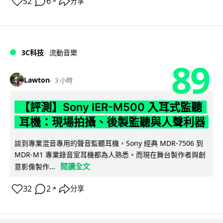
52
6
分享
↗
3C科技
流動音樂
89
Lawton
3 小時
【評測】Sony IER-M500 入耳式監聽
耳機：現場拍攝、後製監聽與人聲利器
談到專業混音專用的聲音監聽耳機，Sony 經典 MDR-7506 到
MDR-M1 專業錄音室耳機都為人熟悉。而現在舞台製作者與創
閱讀全文
意影像製作...
32
2
分享
↗