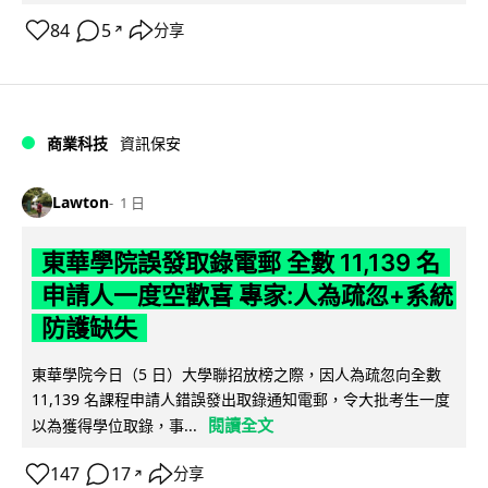
84
5
分享
↗
商業科技
資訊保安
Lawton
1 日
東華學院誤發取錄電郵 全數 11,139 名
申請人一度空歡喜 專家:人為疏忽+系統
防護缺失
東華學院今日（5 日）大學聯招放榜之際，因人為疏忽向全數
11,139 名課程申請人錯誤發出取錄通知電郵，令大批考生一度
閱讀全文
以為獲得學位取錄，事...
147
17
分享
↗