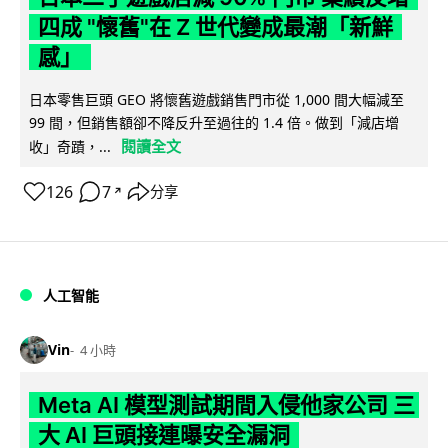
四成 "懷舊"在 Z 世代變成最潮「新鮮
感」
日本零售巨頭 GEO 將懷舊遊戲銷售門市從 1,000 間大幅減至
99 間，但銷售額卻不降反升至過往的 1.4 倍。做到「減店增
閱讀全文
收」奇蹟，...
126
7
分享
↗
人工智能
Vin
4 小時
Meta AI 模型測試期間入侵他家公司 三
大 AI 巨頭接連曝安全漏洞